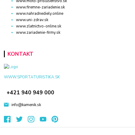
www.moto-prislusenstvo.sk
www.firemne-zariadenie.sk
www.nahradnediely.online
www.uni-zdrav.sk
www.zlatnictvo-online.sk
www.zariadenie-firmy.sk
KONTAKT
WWW.SPORTATURISTIKA.SK
+421 940 949 000
info@kamenik.sk