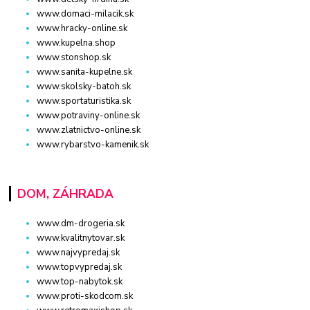
www.domaci-milacik.sk
www.hracky-online.sk
www.kupelna.shop
www.stonshop.sk
www.sanita-kupelne.sk
www.skolsky-batoh.sk
www.sportaturistika.sk
www.potraviny-online.sk
www.zlatnictvo-online.sk
www.rybarstvo-kamenik.sk
DOM, ZÁHRADA
www.dm-drogeria.sk
www.kvalitnytovar.sk
www.najvypredaj.sk
www.topvypredaj.sk
www.top-nabytok.sk
www.proti-skodcom.sk