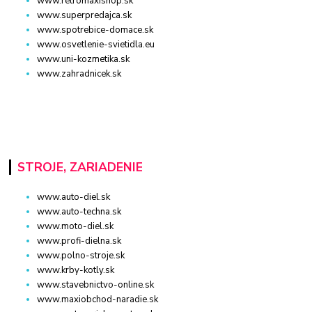
www.retromaxishop.sk
www.superpredajca.sk
www.spotrebice-domace.sk
www.osvetlenie-svietidla.eu
www.uni-kozmetika.sk
www.zahradnicek.sk
STROJE, ZARIADENIE
www.auto-diel.sk
www.auto-techna.sk
www.moto-diel.sk
www.profi-dielna.sk
www.polno-stroje.sk
www.krby-kotly.sk
www.stavebnictvo-online.sk
www.maxiobchod-naradie.sk