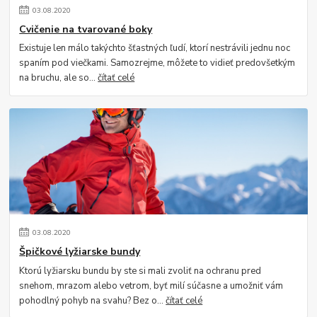
03
.
08
.
2020
Cvičenie na tvarované boky
Existuje len málo takýchto šťastných ľudí, ktorí nestrávili jednu noc
spaním pod viečkami. Samozrejme, môžete to vidieť predovšetkým
na bruchu, ale so...
čítať celé
03
.
08
.
2020
Špičkové lyžiarske bundy
Ktorú lyžiarsku bundu by ste si mali zvoliť na ochranu pred
snehom, mrazom alebo vetrom, byť milí súčasne a umožniť vám
pohodlný pohyb na svahu? Bez o...
čítať celé