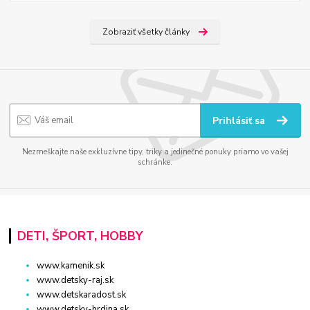
Zobraziť všetky články
Prihlásiť sa
Nezmeškajte naše exkluzívne tipy, triky a jedinečné ponuky priamo vo vašej
schránke.
DETI, ŠPORT, HOBBY
www.kamenik.sk
www.detsky-raj.sk
www.detskaradost.sk
www.detsky-hrdina.sk