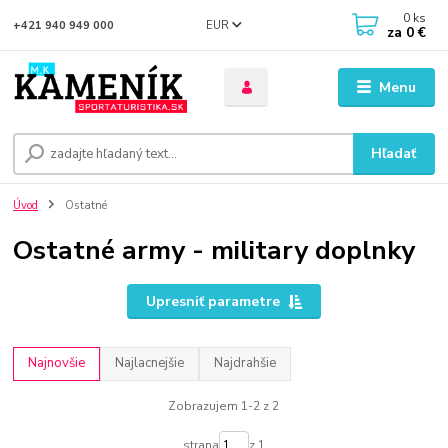
0
ks
EUR
+421 940 949 000
za
0 €
Menu
Hľadať
Úvod
Ostatné
Ostatné army - military doplnky
Upresniť parametre
Najnovšie
Najlacnejšie
Najdrahšie
Zobrazujem 1-2 z 2
strana
z 1