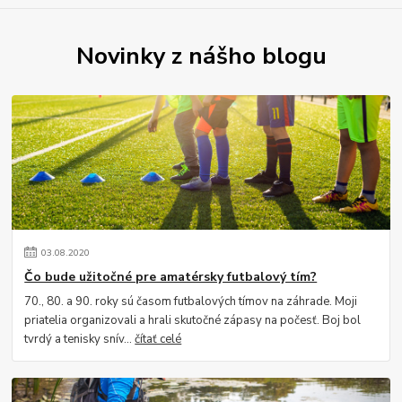
Novinky z nášho blogu
03
.
08
.
2020
Čo bude užitočné pre amatérsky futbalový tím?
70., 80. a 90. roky sú časom futbalových tímov na záhrade. Moji
priatelia organizovali a hrali skutočné zápasy na počesť. Boj bol
tvrdý a tenisky snív...
čítať celé