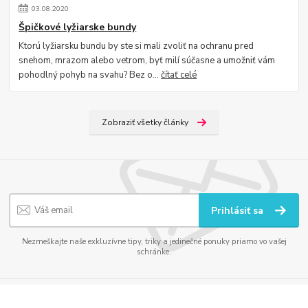
03
.
08
.
2020
Špičkové lyžiarske bundy
Ktorú lyžiarsku bundu by ste si mali zvoliť na ochranu pred
snehom, mrazom alebo vetrom, byť milí súčasne a umožniť vám
pohodlný pohyb na svahu? Bez o...
čítať celé
Zobraziť všetky články
Prihlásiť sa
Nezmeškajte naše exkluzívne tipy, triky a jedinečné ponuky priamo vo vašej
schránke.