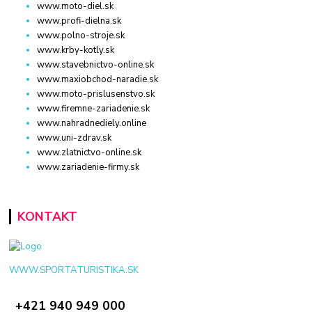
www.moto-diel.sk
www.profi-dielna.sk
www.polno-stroje.sk
www.krby-kotly.sk
www.stavebnictvo-online.sk
www.maxiobchod-naradie.sk
www.moto-prislusenstvo.sk
www.firemne-zariadenie.sk
www.nahradnediely.online
www.uni-zdrav.sk
www.zlatnictvo-online.sk
www.zariadenie-firmy.sk
KONTAKT
WWW.SPORTATURISTIKA.SK
+421 940 949 000