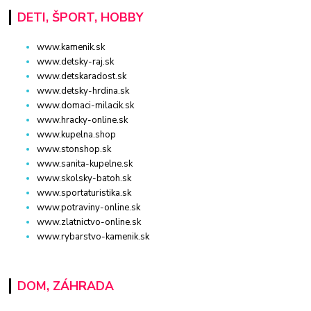
DETI, ŠPORT, HOBBY
www.kamenik.sk
www.detsky-raj.sk
www.detskaradost.sk
www.detsky-hrdina.sk
www.domaci-milacik.sk
www.hracky-online.sk
www.kupelna.shop
www.stonshop.sk
www.sanita-kupelne.sk
www.skolsky-batoh.sk
www.sportaturistika.sk
www.potraviny-online.sk
www.zlatnictvo-online.sk
www.rybarstvo-kamenik.sk
DOM, ZÁHRADA