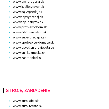
www.dm-drogeria.sk
www.kvalitnytovar.sk
www.najvypredaj.sk
www.topvypredaj.sk
www.top-nabytok.sk
www.proti-skodcom.sk
www.retromaxishop.sk
www.superpredajca.sk
www.spotrebice-domace.sk
www.osvetlenie-svietidla.eu
www.uni-kozmetika.sk
www.zahradnicek.sk
STROJE, ZARIADENIE
www.auto-diel.sk
www.auto-techna.sk