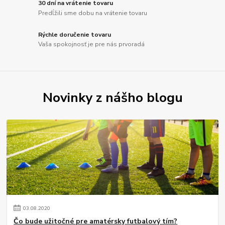
30 dní na vrátenie tovaru
Predĺžili sme dobu na vrátenie tovaru
Rýchle doručenie tovaru
Vaša spokojnosť je pre nás prvoradá
Novinky z nášho blogu
03
.
08
.
2020
Čo bude užitočné pre amatérsky futbalový tím?