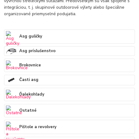
vyvrcholí streleckými súťažami. Predovšetkým sú však spojené s
integráciou, t. j. skupinové outdoorové výlety alebo špeciálne
organizované priemyselné podujatia.
Asg guličky
Asg príslušenstvo
Brokovnice
Časti asg
Ďalekohľady
Ostatné
Pištole a revolvery