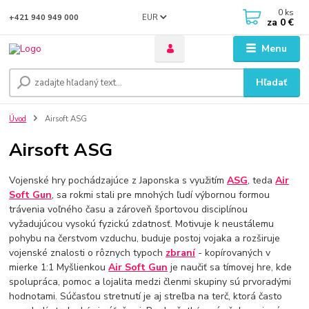
0
ks
EUR
+421 940 949 000
za
0 €
Menu
Hľadať
Úvod
Airsoft ASG
Airsoft ASG
Vojenské hry pochádzajúce z Japonska s využitím
ASG
, teda
Air
Soft Gun
, sa rokmi stali pre mnohých ľudí výbornou formou
trávenia voľného času a zároveň športovou disciplínou
vyžadujúcou vysokú fyzickú zdatnosť. Motivuje k neustálemu
pohybu na čerstvom vzduchu, buduje postoj vojaka a rozširuje
vojenské znalosti o rôznych typoch
zbraní
- kopírovaných v
mierke 1:1 Myšlienkou
Air Soft Gun
je naučiť sa tímovej hre, kde
spolupráca, pomoc a lojalita medzi členmi skupiny sú prvoradými
hodnotami. Súčasťou stretnutí je aj streľba na terč, ktorá často