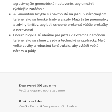
agresívnejšie geometrické nastavenie, aby umožnili
rýchlejšie zatáčanie.
All-mountain bicykle sú navrhnuté na jazdu v náročnejšom
teréne, ako sú horské traily a zjazdy. Majú širšie pneumatiky
a zdvihy tlmičov, aby boli schopné prekonať väčšie prekážky
a nerovnosti.
Enduro bicykle sú ideálne pre jazdu v extrémne náročnom
teréne, ako sú strmé zjazdy a technické singletracky. Majú
veľké zdvihy a robustnú konštrukciu, aby zvládli veľké
nárazy a pády.
Doprava od 30€ zadarmo
Využite dopravu úplne zadarmo
8 rokov na trhu
Značka Kameník Vás presvedčí o kvalite