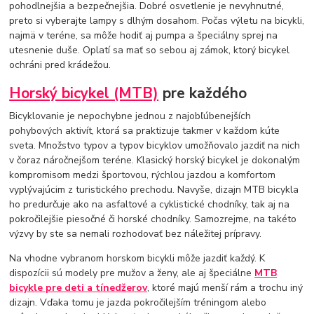
pohodlnejšia a bezpečnejšia. Dobré osvetlenie je nevyhnutné,
preto si vyberajte lampy s dlhým dosahom. Počas výletu na bicykli,
najmä v teréne, sa môže hodiť aj pumpa a špeciálny sprej na
utesnenie duše. Oplatí sa mať so sebou aj zámok, ktorý bicykel
ochráni pred krádežou.
Horský bicykel (MTB)
pre každého
Bicyklovanie je nepochybne jednou z najobľúbenejších
pohybových aktivít, ktorá sa praktizuje takmer v každom kúte
sveta. Množstvo typov a typov bicyklov umožňovalo jazdiť na nich
v čoraz náročnejšom teréne. Klasický horský
bicykel
je dokonalým
kompromisom medzi športovou, rýchlou jazdou a komfortom
vyplývajúcim z turistického prechodu. Navyše, dizajn MTB bicykla
ho predurčuje ako na asfaltové a cyklistické chodníky, tak aj na
pokročilejšie piesočné či horské chodníky. Samozrejme, na takéto
výzvy by ste sa nemali rozhodovať bez náležitej prípravy.
Na vhodne vybranom horskom bicykli môže jazdiť každý. K
dispozícii sú modely pre mužov a ženy, ale aj špeciálne
MTB
bicykle
pre deti a tínedžerov
, ktoré majú menší rám a trochu iný
dizajn. Vďaka tomu je jazda pokročilejším tréningom alebo