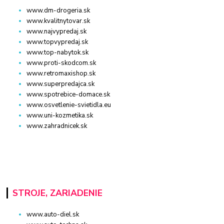
www.dm-drogeria.sk
www.kvalitnytovar.sk
www.najvypredaj.sk
www.topvypredaj.sk
www.top-nabytok.sk
www.proti-skodcom.sk
www.retromaxishop.sk
www.superpredajca.sk
www.spotrebice-domace.sk
www.osvetlenie-svietidla.eu
www.uni-kozmetika.sk
www.zahradnicek.sk
STROJE, ZARIADENIE
www.auto-diel.sk