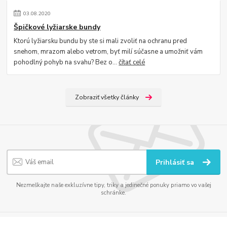
03
.
08
.
2020
Špičkové lyžiarske bundy
Ktorú lyžiarsku bundu by ste si mali zvoliť na ochranu pred
snehom, mrazom alebo vetrom, byť milí súčasne a umožniť vám
pohodlný pohyb na svahu? Bez o...
čítať celé
Zobraziť všetky články
Prihlásiť sa
Nezmeškajte naše exkluzívne tipy, triky a jedinečné ponuky priamo vo vašej
schránke.