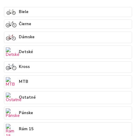
Biele
Čierne
Dámske
Detské
Kross
MTB
Ostatné
Pánske
Rám 15