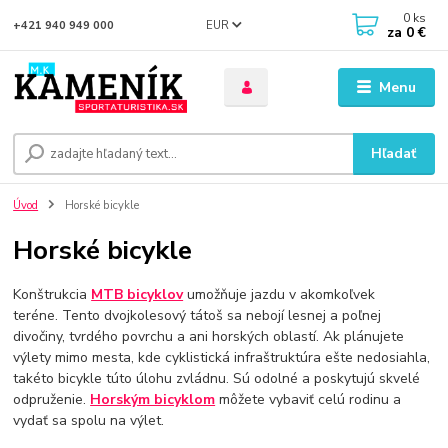
0
ks
EUR
+421 940 949 000
za
0 €
Menu
Hľadať
Úvod
Horské bicykle
Horské bicykle
Konštrukcia
MTB bicyklov
umožňuje jazdu v akomkoľvek
teréne.
Tento dvojkolesový tátoš sa nebojí lesnej a poľnej
divočiny, tvrdého povrchu a ani horských oblastí.
Ak plánujete
výlety mimo mesta, kde cyklistická infraštruktúra ešte nedosiahla,
takéto bicykle túto úlohu zvládnu.
Sú odolné a poskytujú skvelé
odpruženie.
Horským bicyklom
môžete vybaviť celú rodinu a
vydať sa spolu na výlet.