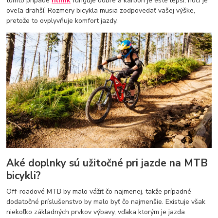
tomto prípade
hliník
funguje dobre a karbón je ešte lepší, hoci je
oveľa drahší. Rozmery bicykla musia zodpovedať vašej výške,
pretože to ovplyvňuje komfort jazdy.
Aké doplnky sú užitočné pri jazde na MTB
bicykli?
Off-roadové MTB by malo vážiť čo najmenej, takže prípadné
dodatočné príslušenstvo by malo byť čo najmenšie. Existuje však
niekoľko základných prvkov výbavy, vďaka ktorým je jazda