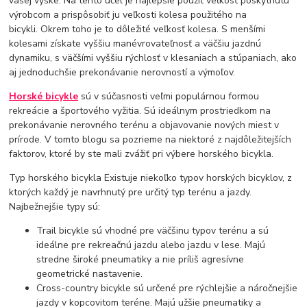
vašej výške. Na tento účel je najlepšie použiť veľkosť poskytnutú
výrobcom a prispôsobiť ju veľkosti kolesa použitého na
bicykli. Okrem toho je to dôležité veľkosť kolesa. S menšími
kolesami získate vyššiu manévrovateľnosť a väčšiu jazdnú
dynamiku, s väčšími vyššiu rýchlosť v klesaniach a stúpaniach, ako
aj jednoduchšie prekonávanie nerovností a výmoľov.
Horské bicykle
sú v súčasnosti veľmi populárnou formou
rekreácie a športového vyžitia. Sú ideálnym prostriedkom na
prekonávanie nerovného terénu a objavovanie nových miest v
prírode. V tomto blogu sa pozrieme na niektoré z najdôležitejších
faktorov, ktoré by ste mali zvážiť pri výbere horského bicykla.
Typ horského bicykla Existuje niekoľko typov horských bicyklov, z
ktorých každý je navrhnutý pre určitý typ terénu a jazdy.
Najbežnejšie typy sú:
Trail bicykle sú vhodné pre väčšinu typov terénu a sú
ideálne pre rekreačnú jazdu alebo jazdu v lese. Majú
stredne široké pneumatiky a nie príliš agresívne
geometrické nastavenie.
Cross-country bicykle sú určené pre rýchlejšie a náročnejšie
jazdy v kopcovitom teréne. Majú užšie pneumatiky a