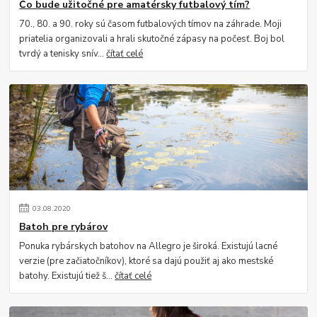
Čo bude užitočné pre amatérsky futbalový tím?
70., 80. a 90. roky sú časom futbalových tímov na záhrade. Moji
priatelia organizovali a hrali skutočné zápasy na počesť. Boj bol
tvrdý a tenisky snív...
čítať celé
03
.
08
.
2020
Batoh pre rybárov
Ponuka rybárskych batohov na Allegro je široká. Existujú lacné
verzie (pre začiatočníkov), ktoré sa dajú použiť aj ako mestské
batohy. Existujú tiež š...
čítať celé