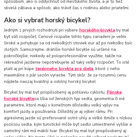
spôsobom, ako si oddýchnuť od mestského života, a je to tiež
skvelá zábava a spôsob, ako tráviť čas s rodinou alebo priateľmi.
Ako si vybrať horský bicykel?
Jedným z prvých rozhodnutí pri výbere
horského bicykla
by mal
byť váš rozpočet. Cenové rozpätie tohto typu zariadení je veľmi
široké a pohybuje sa od niekoľkých stoviek eur až po niekoľko tisíc
zlotých. Samozrejme, drahšie horské bicykle sú určené na
pokročilejšie, niekedy až poloprofesionálne využitie, takže na
rekreačné jazdenie nepotrebujete až taký veľký rozpočet. To isté
platí aj pri kúpe
terénneho bicykla pre dieťa
, ktoré z neho
maximálne o pár sezón vyrastie. Tým skôr, že za rozumnú cenu
nájdete naozaj kvalitný a odolný horský bicykel.
Bicykel by mal byť prispôsobený aj pohlaviu cyklistu.
Pánske
horské bicykle
sa líšia od ženských typ sedla, geometria či iné
parametre, ktoré majú v konečnom dôsledku veľký vplyv na
komfort jazdy a používania. Dôležitý je aj výber rámu. Pri
agresívnej jazde sú preferované ostré uhly a veľké tlmiče s nízkou
pozíciou sedla, kým turistické môže byť sedlo umiestnené vyššie a
samotný rám má mäkší tvar. Bicykel by mal byť prispôsobený aj