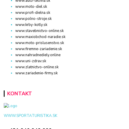
www.auto-techna.sk
www.moto-diel.sk
www.profi-dielna.sk
www.polno-stroje.sk
www.krby-kotly.sk
www.stavebnictvo-online.sk
www.maxiobchod-naradie.sk
www.moto-prislusenstvo.sk
www.firemne-zariadenie.sk
www.nahradnediely.online
www.uni-zdrav.sk
www.zlatnictvo-online.sk
www.zariadenie-firmy.sk
KONTAKT
WWW.SPORTATURISTIKA.SK