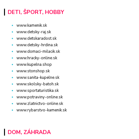
DETI, ŠPORT, HOBBY
www.kamenik.sk
www.detsky-raj.sk
www.detskaradost.sk
www.detsky-hrdina.sk
www.domaci-milacik.sk
www.hracky-online.sk
www.kupelna.shop
www.stonshop.sk
www.sanita-kupelne.sk
www.skolsky-batoh.sk
www.sportaturistika.sk
www.potraviny-online.sk
www.zlatnictvo-online.sk
www.rybarstvo-kamenik.sk
DOM, ZÁHRADA