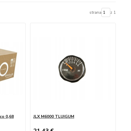
strana
z 1
co 0,68
JLX M6000 TLUIGUM
21,43 €