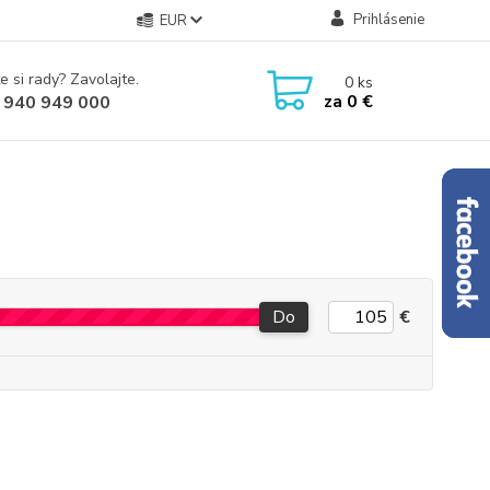
Prihlásenie
EUR
e si rady? Zavolajte.
0
ks
za
0 €
 940 949 000
Do
€