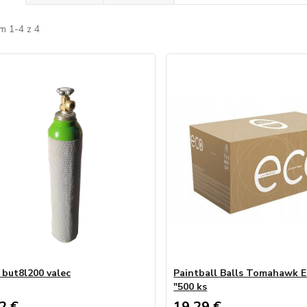
m 1-4 z 4
but8l200 valec
Paintball Balls Tomahawk E
"500 ks
2 €
19,29 €