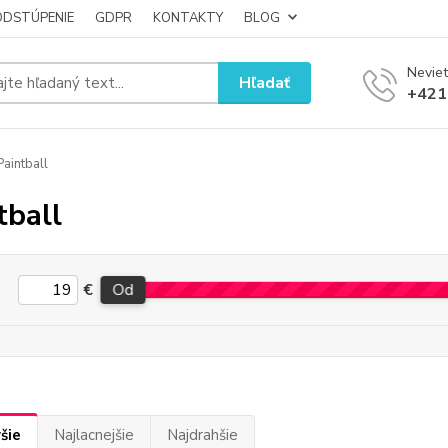
ODSTÚPENIE
GDPR
KONTAKTY
BLOG
Neviet
Hľadať
+421
aintball
tball
€
Od
šie
Najlacnejšie
Najdrahšie