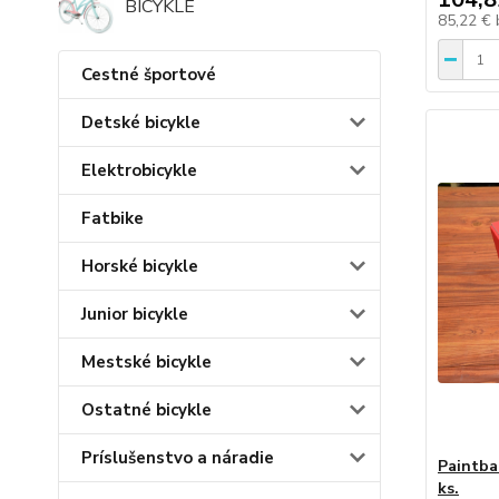
BICYKLE
85,22 €
Cestné športové
Detské bicykle
Elektrobicykle
Fatbike
Horské bicykle
Junior bicykle
Mestské bicykle
Ostatné bicykle
Príslušenstvo a náradie
Paintba
ks.