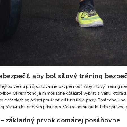
abezpečiť, aby bol silový tréning bezpe
tejšou vecou pri športovaní je bezpečnosť. Aby silový tréning ne
​​cvikov. Okrem toho je mimoriadne dôležité vybrať si váhu, ktor
h cvičeniach sa oplatí používať kulturistické pásy. Poslednou, 
 správnym kalorickým prísunom. Vďaka nemu bude telo správne pr
 – základný prvok domácej posilňovne