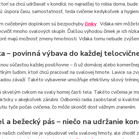
 ktorí sa chcú udržiavať v kondícii, no najradšej to robia doma, 
sú: úspora času, samostatnosť, teda cvičenie kedykoľvek a hygien
m cvičebným doplnkom sú bezpochyby
činky
. Vďaka nim môžete
ecvičiť mnoho svalových skupín. Ďalšou výhodou činiek je ich nízka
ktoré majú možnosť zmeny hmotnosti. Vďaka tomu nebude zvýšen
ka – povinná výbava do každej telocvičn
nou súčasťou každej posilňovne – či už domácej alebo komerčne
kým ľuďom, ktorí chcú pracovať na svalovej hmote. Lavice sa z
sadou závaží. Takéto vybavenie umožňuje efektívny silový tréning
ú skvelým cvikom na svaly hornej časti tela. Takéto cvičenia je 
akticky v akejkoľvek zárubni. Odborníci radia zaobstarať si kvalit
iu tyče počas cvičenia, čo môže skončiť dosť vážnym zranením.
el a bežecký pás – niečo na udržanie kon
 našich cvičení nie je vybudovať veľa svalovej hmoty, ale zhodiť 