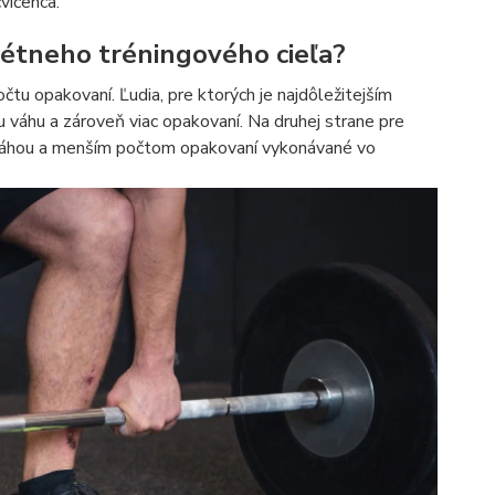
vičenca.
rétneho tréningového cieľa?
počtu opakovaní. Ľudia, pre ktorých je najdôležitejším
iu váhu a zároveň viac opakovaní. Na druhej strane pre
u váhou a menším počtom opakovaní vykonávané vo