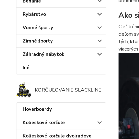
bitúmenov
Behanie
Ako s
Rybárstvo
Cieľ trén
Vodné športy
cieľom sv
Zimné športy
tých, kt
viacerých 
Záhradný nábytok
Iné
KORČUĽOVANIE SLACKLINE
Hoverboardy
Kolieskové korčule
Kolieskové korčule dvojradove