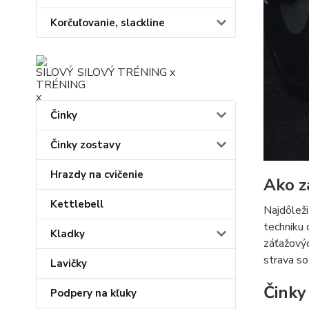
Korčuľovanie, slackline
SILOVÝ TRÉNING x
Činky
Činky zostavy
Hrazdy na cvičenie
Ako z
Kettlebell
Najdôleži
techniku 
Kladky
záťažovýc
strava so
Lavičky
Činky
Podpery na kľuky