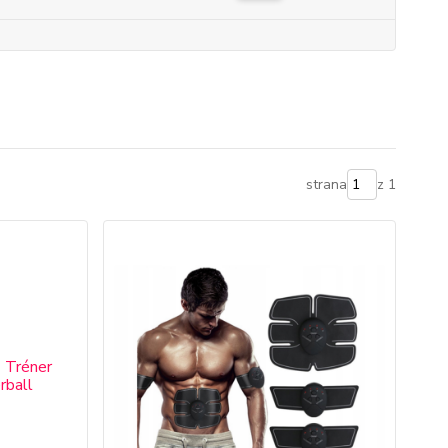
strana
z 1