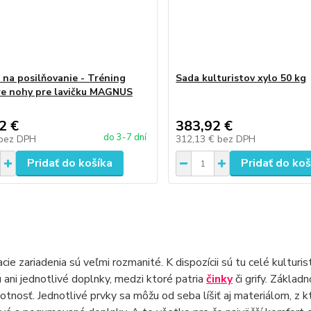
 na posilňovanie - Tréning
Sada kulturistov xylo 50 kg
re nohy pre lavičku MAGNUS
2 €
383,92 €
do 3-7 dní
bez DPH
312,13 €
bez DPH
Pridať do košíka
Pridať do koš
cie zariadenia sú veľmi rozmanité. K dispozícii sú tu celé kulturi
 ani jednotlivé doplnky, medzi ktoré patria
činky
či grify. Základ
otnosť. Jednotlivé prvky sa môžu od seba líšiť aj materiálom, z 