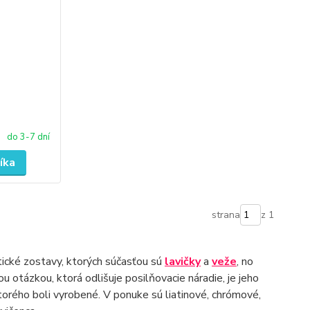
do 3-7 dní
íka
strana
z 1
stické zostavy, ktorých súčasťou sú
lavičky
a
veže
, no
nou otázkou, ktorá odlišuje posilňovacie náradie, je jeho
ktorého boli vyrobené. V ponuke sú liatinové, chrómové,