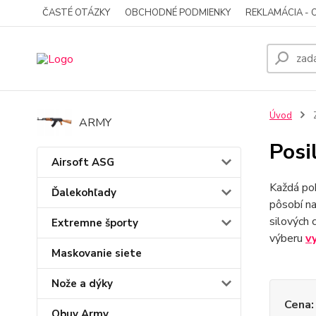
ČASTÉ OTÁZKY
OBCHODNÉ PODMIENKY
REKLAMÁCIA - 
Úvod
ARMY
Posi
Airsoft ASG
Každá poh
Ďalekohľady
pôsobí na
silových 
Extremne športy
výberu
v
Maskovanie siete
Nože a dýky
Cena:
Obuv Army