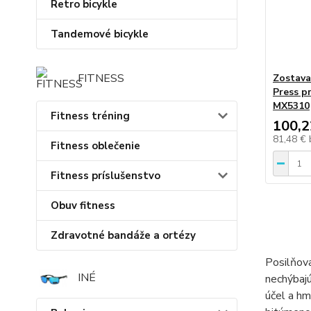
Retro bicykle
Tandemové bicykle
FITNESS
Zostava
Press p
MX5310
Fitness tréning
100,2
81,48 €
Fitness oblečenie
Fitness príslušenstvo
Obuv fitness
Zdravotné bandáže a ortézy
Posilňova
INÉ
nechýbajú
účel a hm