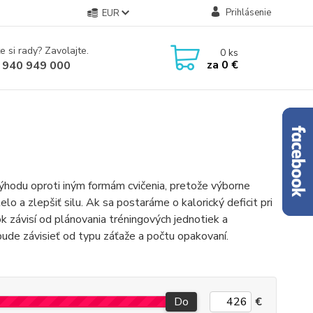
Prihlásenie
EUR
e si rady? Zavolajte.
0
ks
za
0 €
 940 949 000
výhodu oproti iným formám cvičenia, pretože výborne
o a zlepšiť silu. Ak sa postaráme o kalorický deficit pri
k závisí od plánovania tréningových jednotiek a
bude závisieť od typu záťaže a počtu opakovaní.
Do
€