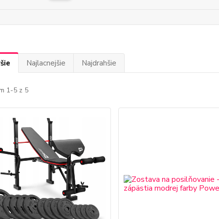
šie
Najlacnejšie
Najdrahšie
m 1-5 z 5