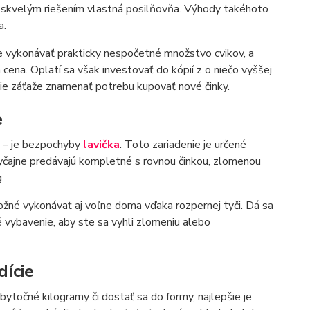
bude skvelým riešením vlastná posilňovňa. Výhody takéhoto
a.
 vykonávať prakticky nespočetné množstvo cvikov, a
 cena. Oplatí sa však investovať do kópií z o niečo vyššej
ie záťaže znamenať potrebu kupovať nové činky.
e
j – je bezpochyby
lavička
. Toto zariadenie je určené
vyčajne predávajú kompletné s rovnou činkou, zlomenou
.
možné vykonávať aj voľne doma vďaka rozpernej tyči. Dá sa
né vybavenie, aby ste sa vyhli zlomeniu alebo
dície
zbytočné kilogramy či dostať sa do formy, najlepšie je