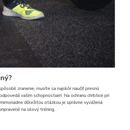
čný?
spôsobil zranenie, musíte sa najskôr naučiť presnú
á zodpovedá vašim schopnostiam. Na ochranu chrbtice pri
no mimoriadne dôležitou otázkou je správne vyvážená
ipravené na silový tréning.