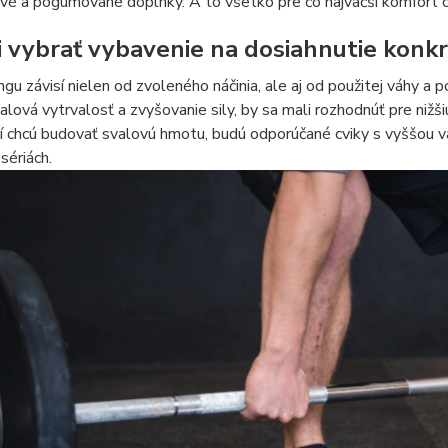
é a pogumované doplnky. A to všetko pre čo najväčší komfort c
i vybrať vybavenie na dosiahnutie konk
ingu závisí nielen od zvoleného náčinia, ale aj od použitej váhy a 
alová vytrvalosť a zvyšovanie sily, by sa mali rozhodnúť pre nižš
orí chcú budovať svalovú hmotu, budú odporúčané cviky s vyššo
sériách.