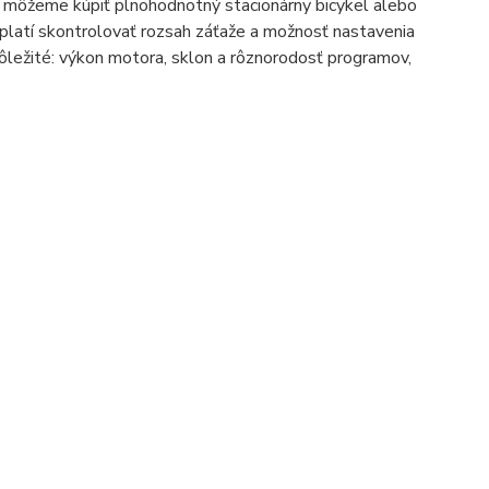
i môžeme kúpiť plnohodnotný stacionárny bicykel alebo
 oplatí skontrolovať rozsah záťaže a možnosť nastavenia
dôležité: výkon motora, sklon a rôznorodosť programov,