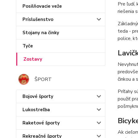
Pre ľudí,
Posilňovacie veže
riešenia 
Príslušenstvo
Základný
teda - pr
Stojany na činky
police, 
Tyče
Lavič
Zostavy
Nevyhnut
predovšet
činkou a 
ŠPORT
Príťahy s
Bojové športy
použiť pr
pošmyknut
Lukostreľba
Bicyk
Raketové športy
Ak cieľom
Rekreačné športy