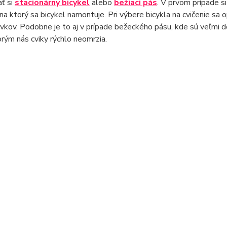
ť si
stacionárny bicykel
alebo
bežiaci pás
. V prvom prípade s
 na ktorý sa bicykel namontuje. Pri výbere bicykla na cvičenie sa
rvkov. Podobne je to aj v prípade bežeckého pásu, kde sú veľmi 
rým nás cviky rýchlo neomrzia.