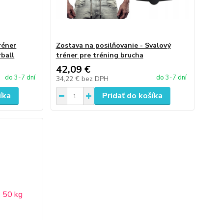
réner
Zostava na posilňovanie - Svalový
rball
tréner pre tréning brucha
42,09 €
do 3-7 dní
do 3-7 dní
34,22 €
bez DPH
íka
Pridať do košíka