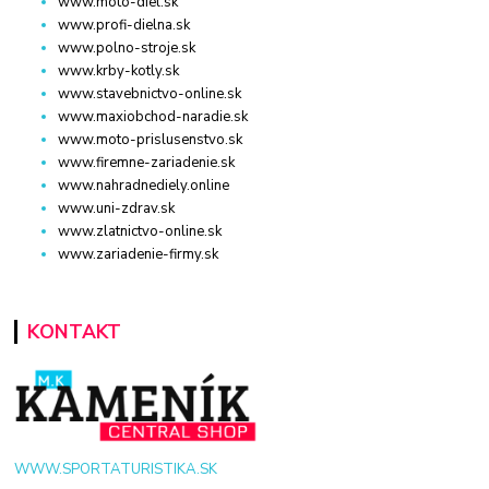
www.moto-diel.sk
www.profi-dielna.sk
www.polno-stroje.sk
www.krby-kotly.sk
www.stavebnictvo-online.sk
www.maxiobchod-naradie.sk
www.moto-prislusenstvo.sk
www.firemne-zariadenie.sk
www.nahradnediely.online
www.uni-zdrav.sk
www.zlatnictvo-online.sk
www.zariadenie-firmy.sk
KONTAKT
WWW.SPORTATURISTIKA.SK