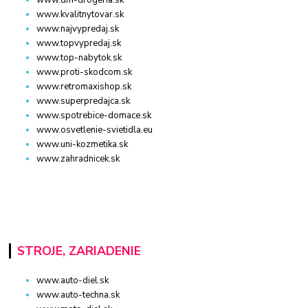
www.dm-drogeria.sk
www.kvalitnytovar.sk
www.najvypredaj.sk
www.topvypredaj.sk
www.top-nabytok.sk
www.proti-skodcom.sk
www.retromaxishop.sk
www.superpredajca.sk
www.spotrebice-domace.sk
www.osvetlenie-svietidla.eu
www.uni-kozmetika.sk
www.zahradnicek.sk
STROJE, ZARIADENIE
www.auto-diel.sk
www.auto-techna.sk