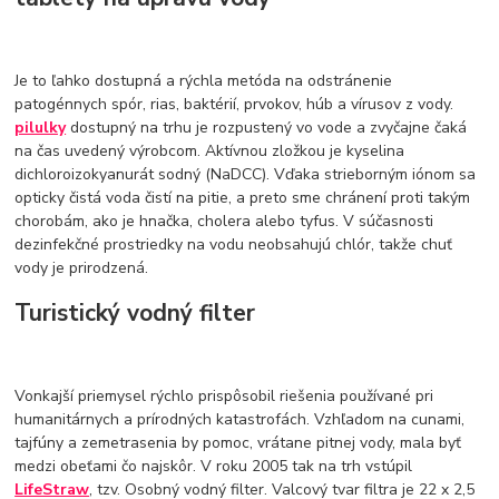
Je to ľahko dostupná a rýchla metóda na odstránenie
patogénnych spór, rias, baktérií, prvokov, húb a vírusov z vody.
pilulky
dostupný na trhu je rozpustený vo vode a zvyčajne čaká
na čas uvedený výrobcom. Aktívnou zložkou je kyselina
dichloroizokyanurát sodný (NaDCC). Vďaka strieborným iónom sa
opticky čistá voda čistí na pitie, a preto sme chránení proti takým
chorobám, ako je hnačka, cholera alebo tyfus. V súčasnosti
dezinfekčné prostriedky na vodu neobsahujú chlór, takže chuť
vody je prirodzená.
Turistický vodný filter
Vonkajší priemysel rýchlo prispôsobil riešenia používané pri
humanitárnych a prírodných katastrofách. Vzhľadom na cunami,
tajfúny a zemetrasenia by pomoc, vrátane pitnej vody, mala byť
medzi obeťami čo najskôr. V roku 2005 tak na trh vstúpil
LifeStraw
, tzv. Osobný vodný filter. Valcový tvar filtra je 22 x 2,5