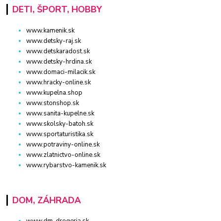
DETI, ŠPORT, HOBBY
www.kamenik.sk
www.detsky-raj.sk
www.detskaradost.sk
www.detsky-hrdina.sk
www.domaci-milacik.sk
www.hracky-online.sk
www.kupelna.shop
www.stonshop.sk
www.sanita-kupelne.sk
www.skolsky-batoh.sk
www.sportaturistika.sk
www.potraviny-online.sk
www.zlatnictvo-online.sk
www.rybarstvo-kamenik.sk
DOM, ZÁHRADA