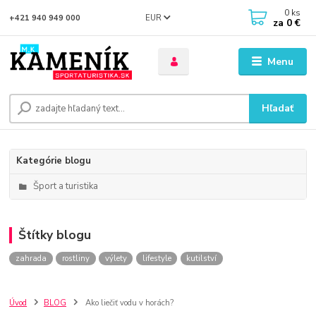
0
ks
EUR
+421 940 949 000
za
0 €
Menu
Hľadať
Kategórie blogu
Šport a turistika
Štítky blogu
zahrada
rostliny
výlety
lifestyle
kutilství
Úvod
BLOG
Ako liečiť vodu v horách?