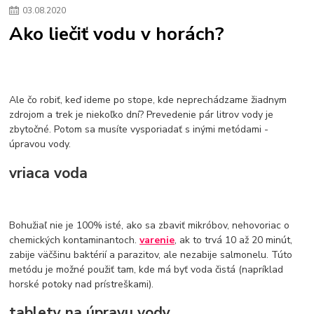
03
.
08
.
2020
Ako liečiť vodu v horách?
Ale čo robiť, keď ideme po stope, kde neprechádzame žiadnym
zdrojom a trek je niekoľko dní? Prevedenie pár litrov vody je
zbytočné. Potom sa musíte vysporiadať s inými metódami -
úpravou vody.
vriaca voda
Bohužiaľ nie je 100% isté, ako sa zbaviť mikróbov, nehovoriac o
chemických kontaminantoch.
varenie
, ak to trvá 10 až 20 minút,
zabije väčšinu baktérií a parazitov, ale nezabije salmonelu. Túto
metódu je možné použiť tam, kde má byť voda čistá (napríklad
horské potoky nad prístreškami).
tablety na úpravu vody