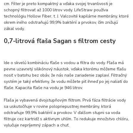
cm. Filter je preto kompaktný a vďaka svojej trvanlivosti je
schopný filtrovať až 1000 litrov vody. LifeStraw používa
technológiu Hollow Fiber, t. J. Valcovité kapilárne membrány, ktoré
okrem iného odstraňujú 99,9% baktérií a prvokov, čím znižujú
zákal vody.
0,7-litrová fľaša Sagan s filtrom cesty
Ide o skvelú kombináciu fľaše s vodou a filtra do vody. Fľaša má
pevne uzavretý silikónový náustok, vďaka ktorému môžeme fľašu
nosiť v batohu bez obáv, že nás naše zariadenie zaplaví. Filtračný
systém je taký efektívny, že vodu môžete piť ihneď po jej naliatí do
fľaše. Kapacita fľaše na vodu je 946 litrov.
Fľaša je vybavená dvojstupňovým filtrom. Prvá fáza filtrácie vody
sa uskutočňuje v rovine polopriepustnej membrány, ktorá
odstraňuje 99,9% baktérií a prvokov. V ďalšom stupni sa voda
filtruje cez kartridž s aktívnym uhlím. To redukuje množstvo chlóru,
vylučuje nepríjemný zápach a chuť.