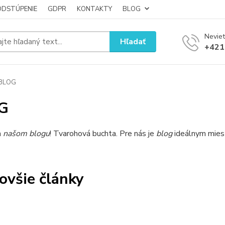
ODSTÚPENIE
GDPR
KONTAKTY
BLOG
Neviet
Hľadať
+421
BLOG
G
a
našom blogu
! Tvarohová buchta. Pre nás je
blog
ideálnym miesto
ovšie články