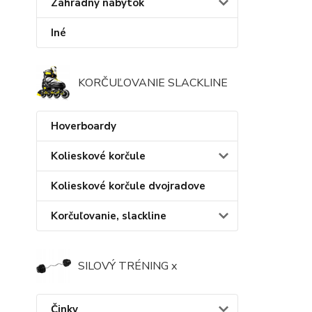
Záhradný nábytok
Iné
KORČUĽOVANIE SLACKLINE
Hoverboardy
Kolieskové korčule
Kolieskové korčule dvojradove
Korčuľovanie, slackline
SILOVÝ TRÉNING x
Činky