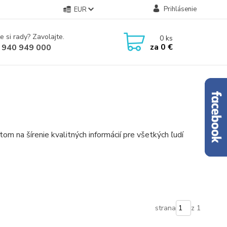
Prihlásenie
EUR
e si rady? Zavolajte.
0
ks
za
0 €
 940 949 000
m na šírenie kvalitných informácií pre všetkých ľudí
strana
z 1