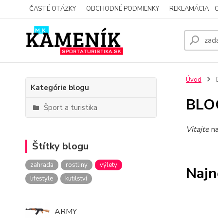
ČASTÉ OTÁZKY
OBCHODNÉ PODMIENKY
REKLAMÁCIA - 
Úvod
Kategórie blogu
BLO
Šport a turistika
Vitajte
n
Štítky blogu
zahrada
rostliny
výlety
Najn
lifestyle
kutilství
ARMY