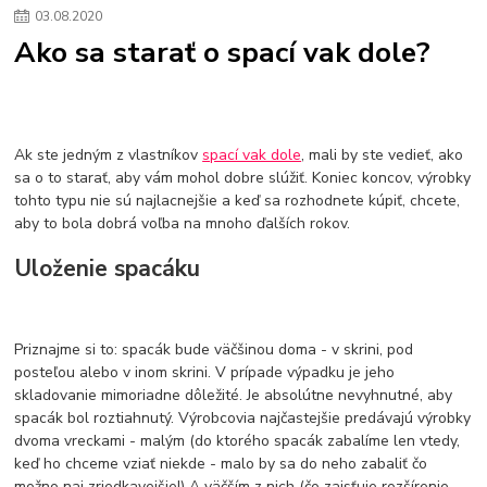
03
.
08
.
2020
Ako sa starať o spací vak dole?
Ak ste jedným z vlastníkov
spací vak dole
, mali by ste vedieť, ako
sa o to starať, aby vám mohol dobre slúžiť. Koniec koncov, výrobky
tohto typu nie sú najlacnejšie a keď sa rozhodnete kúpiť, chcete,
aby to bola dobrá voľba na mnoho ďalších rokov.
Uloženie spacáku
Priznajme si to: spacák bude väčšinou doma - v skrini, pod
posteľou alebo v inom skrini. V prípade výpadku je jeho
skladovanie mimoriadne dôležité. Je absolútne nevyhnutné, aby
spacák bol roztiahnutý. Výrobcovia najčastejšie predávajú výrobky
dvoma vreckami - malým (do ktorého spacák zabalíme len vtedy,
keď ho chceme vziať niekde - malo by sa do neho zabaliť čo
možno naj zriedkavejšie!) A väčším z nich (čo zaisťuje rozšírenie