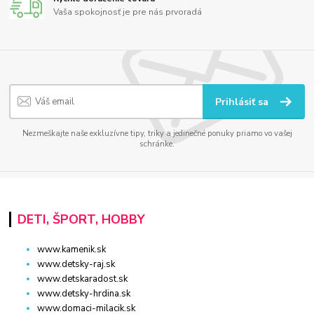
Vaša spokojnosť je pre nás prvoradá
Prihlásiť sa
Nezmeškajte naše exkluzívne tipy, triky a jedinečné ponuky priamo vo vašej
schránke.
DETI, ŠPORT, HOBBY
www.kamenik.sk
www.detsky-raj.sk
www.detskaradost.sk
www.detsky-hrdina.sk
www.domaci-milacik.sk