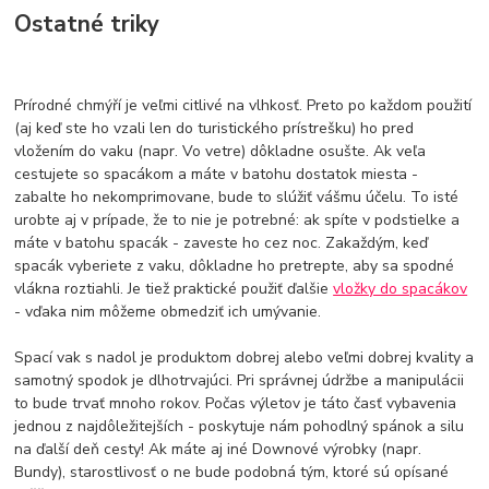
Ostatné triky
Prírodné chmýří je veľmi citlivé na vlhkosť. Preto po každom použití
(aj keď ste ho vzali len do turistického prístrešku) ho pred
vložením do vaku (napr. Vo vetre) dôkladne osušte. Ak veľa
cestujete so spacákom a máte v batohu dostatok miesta -
zabalte ho nekomprimovane, bude to slúžiť vášmu účelu. To isté
urobte aj v prípade, že to nie je potrebné: ak spíte v podstielke a
máte v batohu spacák - zaveste ho cez noc. Zakaždým, keď
spacák vyberiete z vaku, dôkladne ho pretrepte, aby sa spodné
vlákna roztiahli. Je tiež praktické použiť ďalšie
vložky do spacákov
- vďaka nim môžeme obmedziť ich umývanie.
Spací vak s nadol je produktom dobrej alebo veľmi dobrej kvality a
samotný spodok je dlhotrvajúci. Pri správnej údržbe a manipulácii
to bude trvať mnoho rokov. Počas výletov je táto časť vybavenia
jednou z najdôležitejších - poskytuje nám pohodlný spánok a silu
na ďalší deň cesty! Ak máte aj iné Downové výrobky (napr.
Bundy), starostlivosť o ne bude podobná tým, ktoré sú opísané