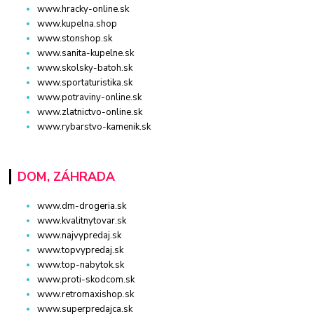
www.hracky-online.sk
www.kupelna.shop
www.stonshop.sk
www.sanita-kupelne.sk
www.skolsky-batoh.sk
www.sportaturistika.sk
www.potraviny-online.sk
www.zlatnictvo-online.sk
www.rybarstvo-kamenik.sk
DOM, ZÁHRADA
www.dm-drogeria.sk
www.kvalitnytovar.sk
www.najvypredaj.sk
www.topvypredaj.sk
www.top-nabytok.sk
www.proti-skodcom.sk
www.retromaxishop.sk
www.superpredajca.sk