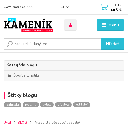
0
ks
EUR
+421 940 949 000
za
0 €
Menu
Hľadať
Kategórie blogu
Šport a turistika
Štítky blogu
zahrada
rostliny
výlety
lifestyle
kutilství
Úvod
BLOG
Ako sa starať o spací vak dole?