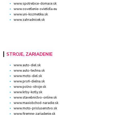
www.spotrebice-domace.sk
www.osvetlenie-svietidla.eu
www.uni-kozmetika.sk
www.zahradnicek.sk
STROJE, ZARIADENIE
www.auto-diel.sk
www.auto-techna.sk
www.moto-diel.sk
www.profi-dielna.sk
www.polno-stroje.sk
www.krby-kotly.sk
www.stavebnictvo-online.sk
www.maxiobchod-naradie.sk
www.moto-prislusenstvo.sk
www.firemne-zariadenie.sk