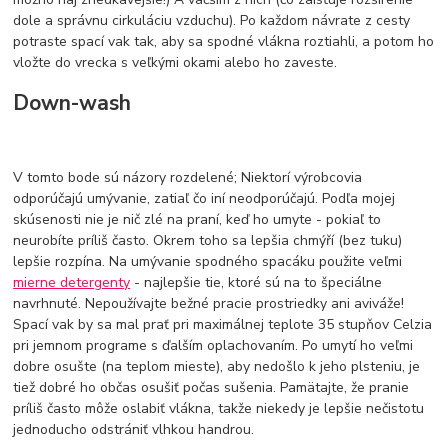
dole a správnu cirkuláciu vzduchu). Po každom návrate z cesty
potraste spací vak tak, aby sa spodné vlákna roztiahli, a potom ho
vložte do vrecka s veľkými okami alebo ho zaveste.
Down-wash
V tomto bode sú názory rozdelené; Niektorí výrobcovia
odporúčajú umývanie, zatiaľ čo iní neodporúčajú. Podľa mojej
skúsenosti nie je nič zlé na praní, keď ho umyte - pokiaľ to
neurobíte príliš často. Okrem toho sa lepšia chmýří (bez tuku)
lepšie rozpína. Na umývanie spodného spacáku použite veľmi
mierne detergenty
- najlepšie tie, ktoré sú na to špeciálne
navrhnuté. Nepoužívajte bežné pracie prostriedky ani aviváže!
Spací vak by sa mal prať pri maximálnej teplote 35 stupňov Celzia
pri jemnom programe s ďalším oplachovaním. Po umytí ho veľmi
dobre osušte (na teplom mieste), aby nedošlo k jeho plsteniu, je
tiež dobré ho občas osušiť počas sušenia. Pamätajte, že pranie
príliš často môže oslabiť vlákna, takže niekedy je lepšie nečistotu
jednoducho odstrániť vlhkou handrou.