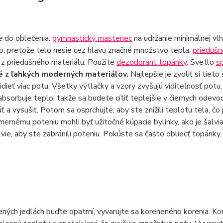
e do oblečenia:
gymnastický mastenec
na udržanie minimálnej vlh
o, pretože telo nesie cez hlavu značné množstvo tepla.
prieduš
z priedušného materiálu. Použite
dezodorant topánky
. Svetlo
s
 z ľahkých moderných materiálov.
Najlepšie je zvoliť si tieto
dieť viac potu. Všetky výtlačky a vzory zvyšujú viditeľnosť potu. 
absorbuje teplo, takže sa budete cítiť teplejšie v čiernych odevo
ť a vysušiť. Potom sa osprchujte, aby ste znížili teplotu tela, č
mernému poteniu mohli byť užitočné kúpacie bylinky, ako je šalvi
alvie, aby ste zabránili poteniu. Pokúste sa často obliecť topánky
ených jedlách buďte opatrní, vyvarujte sa koreneného korenia. Kor