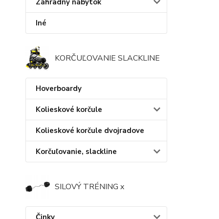
Záhradný nábytok
Iné
KORČUĽOVANIE SLACKLINE
Hoverboardy
Kolieskové korčule
Kolieskové korčule dvojradove
Korčuľovanie, slackline
SILOVÝ TRÉNING x
Činky