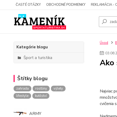
ČASTÉ OTÁZKY
OBCHODNÉ PODMIENKY
REKLAMÁCIA - 
Úvod
Kategórie blogu
03
.
08
.
Šport a turistika
Ako 
Štítky blogu
zahrada
rostliny
výlety
Najviac p
lifestyle
kutilství
množstvo
cvičenia 
ARMY
Nadmerné 