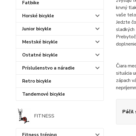
zvyšujú t
Fatbike
krvný tla
vaše telo
Horské bicykle
Jedzte čo
Junior bicykle
sladkých 
Prebytočn
Mestské bicykle
doplneni
Ostatné bicykle
Čiara med
Príslušenstvo a náradie
situácia u
zápach vá
Retro bicykle
nepríjemn
Tandemové bicykle
Páčil
FITNESS
Fitness tréning