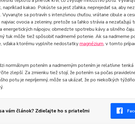
elesnú teplotu a prietok krvi, čo zvyšuje množstvo potu. Vyvaruj
k, napríklad kakao. Pokúste sa jesť zľahka, neprejedať sa, aby nez
. Vyvarujte sa potravín s intenzívnou chuťou, vrátane cibule a ce
 najviac ovocia a zeleniny, pretože sa ľahko strávia a nezaťažujú 
a energetických nápojov, obmedzte spotrebu kávy a silného čaju.
ý tuk môže tiež spôsobiť nadmerné potenie. Ak sa nadmerne potí
e, vďaka ktorému vyplníte nedostatky
magnézium
, v tomto príp
zi normálnym potením a nadmerným potením je relatívne tenká a 
rčite zlepší. Za zmienku tiež stojí, že potením sa počas pravidelnéh
šho potu je nepríjemný, môže sa ukázať, že po niekoľkých týždň
ý.
 sa vám článok? Zdieľajte ho s priateľmi
Fac