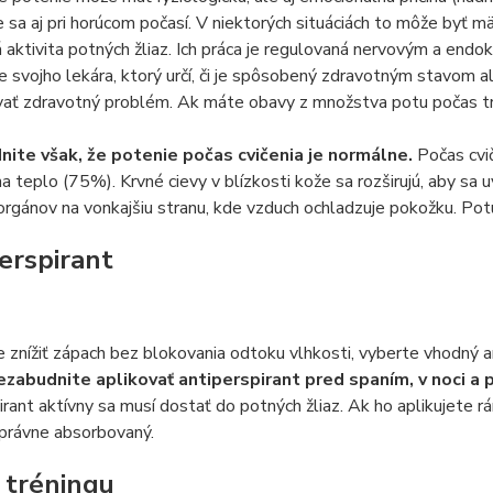
 sa aj pri horúcom počasí. V niektorých situáciách to môže byť m
aktivita potných žliaz. Ich práca je regulovaná nervovým a endo
e svojho lekára, ktorý určí, či je spôsobený zdravotným stavom a
ovať zdravotný problém. Ak máte obavy z množstva potu počas t
ite však, že potenie počas cvičenia je normálne.
Počas cvič
a teplo (75%). Krvné cievy v blízkosti kože sa rozširujú, aby sa
orgánov na vonkajšiu stranu, kde vzduch ochladzuje pokožku. Pot
erspirant
 znížiť zápach bez blokovania odtoku vlhkosti, vyberte vhodný an
zabudnite aplikovať antiperspirant pred spaním, v noci a
irant aktívny sa musí dostať do potných žliaz. Ak ho aplikujete r
právne absorbovaný.
 tréningu