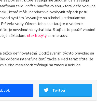
te sa potravín, ktoré zvyšujú metabolizmus a zvyšujú
aťažovali telo. Znížte množstvo soli, ktorá viaže vodu na
snaku, ktoré môžu nepriaznivo ovplyvniť zápach potu.
tráviaci systém. Vyvarujte sa alkoholu, stimulantov,
 Piť veľa vody. Okrem toho sa starajte o vedenie.
te, je nevyhnutná hydratácia. Stojí za to použiť vhodné
ade je základom.
elektrolyty
a minerálov.
ťažko definovateľná. Dodržiavaním týchto pravidiel sa
o cvičenia intenzívne čistí, takže aj keď teraz cítite, že
och alebo mesiacoch tréningu sa zmení a nebude
ebook
Twitter