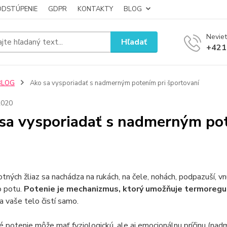
ODSTÚPENIE
GDPR
KONTAKTY
BLOG
Neviet
Hľadať
+421
BLOG
Ako sa vysporiadať s nadmerným potením pri športovaní
2020
sa vysporiadať s nadmerným pot
otných žliaz sa nachádza na rukách, na čele, nohách, podpazuší, v
 potu.
Potenie je mechanizmus, ktorý umožňuje termoregul
sa vaše telo čistí samo.
potenie môže mať fyziologickú, ale aj emocionálnu príčinu (nadm