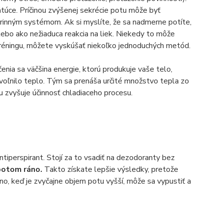
ätúce. Príčinou zvýšenej sekrécie potu môže byť
krinným systémom. Ak si myslíte, že sa nadmerne potíte,
lebo ako nežiaduca reakcia na liek. Niekedy to môže
réningu, môžete vyskúšať niekoľko jednoduchých metód.
enia sa väčšina energie, ktorú produkuje vaše telo,
 uvoľnilo teplo. Tým sa prenáša určité množstvo tepla zo
u zvyšuje účinnosť chladiaceho procesu.
tiperspirant. Stojí za to vsadiť na dezodoranty bez
 potom ráno.
Takto získate lepšie výsledky, pretože
áno, keď je zvyčajne objem potu vyšší, môže sa vypustiť a