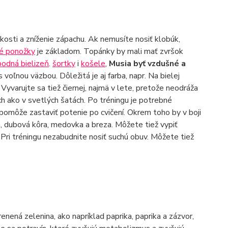
kosti a zníženie zápachu. Ak nemusíte nosiť klobúk,
né ponožky
je základom. Topánky by mali mať zvršok
podná bielizeň
.
šortky
i
košele
,
Musia byť vzdušné a
 s voľnou väzbou. Dôležitá je aj farba, napr. Na bielej
Vyvarujte sa tiež čiernej, najmä v lete, pretože neodráža
ch ako v svetlých šatách. Po tréningu je potrebné
o pomôže zastaviť potenie po cvičení. Okrem toho by v boji
a, dubová kôra, medovka a breza. Môžete tiež vypiť
. Pri tréningu nezabudnite nosiť suchú obuv. Môžete tiež
enená zelenina, ako napríklad paprika, paprika a zázvor,