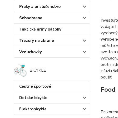
Praky a príslušenstvo
Sebaobrana
Investujt
vzdajte h
Taktické army batohy
vyrobený 
vyrobené
Trezory na zbrane
môžete vi
svetlo a 
Vzduchovky
vychladnú
proti nad
BICYKLE
infúziu š
použiť
Cestné športové
Food
Detské bicykle
Elektrobicykle
Pri koren