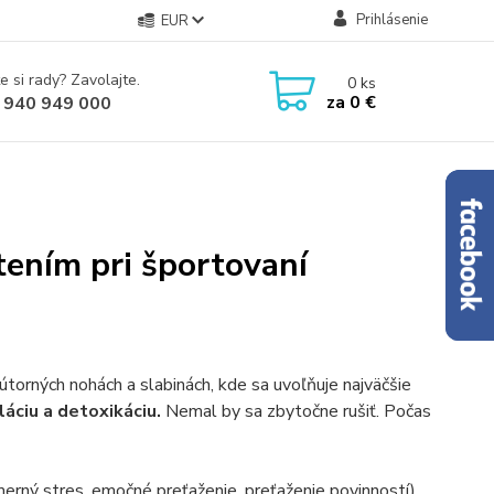
Prihlásenie
EUR
e si rady? Zavolajte.
0
ks
za
0 €
 940 949 000
ením pri športovaní
nútorných nohách a slabinách, kde sa uvoľňuje najväčšie
áciu a detoxikáciu.
Nemal by sa zbytočne rušiť. Počas
erný stres, emočné preťaženie, preťaženie povinností).