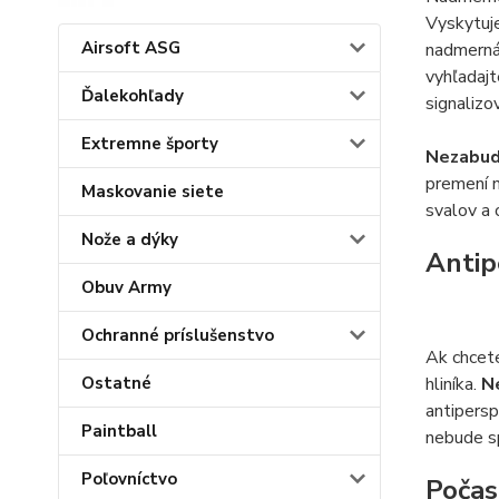
Vyskytuje
Airsoft ASG
nadmerná 
vyhľadajt
Ďalekohľady
signaliz
Extremne športy
Nezabudn
premení n
Maskovanie siete
svalov a 
Nože a dýky
Antip
Obuv Army
Ochranné príslušenstvo
Ak chcete
hliníka.
Ne
Ostatné
antipersp
Paintball
nebude s
Poľovníctvo
Počas