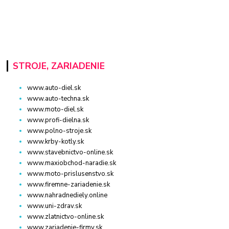
STROJE, ZARIADENIE
www.auto-diel.sk
www.auto-techna.sk
www.moto-diel.sk
www.profi-dielna.sk
www.polno-stroje.sk
www.krby-kotly.sk
www.stavebnictvo-online.sk
www.maxiobchod-naradie.sk
www.moto-prislusenstvo.sk
www.firemne-zariadenie.sk
www.nahradnediely.online
www.uni-zdrav.sk
www.zlatnictvo-online.sk
www.zariadenie-firmy.sk