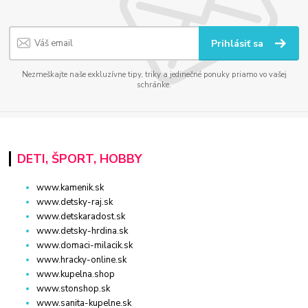
Prihlásiť sa
Nezmeškajte naše exkluzívne tipy, triky a jedinečné ponuky priamo vo vašej
schránke.
DETI, ŠPORT, HOBBY
www.kamenik.sk
www.detsky-raj.sk
www.detskaradost.sk
www.detsky-hrdina.sk
www.domaci-milacik.sk
www.hracky-online.sk
www.kupelna.shop
www.stonshop.sk
www.sanita-kupelne.sk