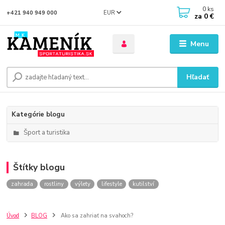
0
ks
EUR
+421 940 949 000
za
0 €
Menu
Hľadať
Kategórie blogu
Šport a turistika
Štítky blogu
zahrada
rostliny
výlety
lifestyle
kutilství
Úvod
BLOG
Ako sa zahriať na svahoch?