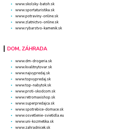
www.skolsky-batoh.sk
www.sportaturistika.sk
www.potraviny-online.sk
www.zlatnictvo-online.sk
www.rybarstvo-kamenik.sk
DOM, ZÁHRADA
www.dm-drogeria.sk
www.kvalitnytovar.sk
www.najvypredaj.sk
www.topvypredaj.sk
www.top-nabytok.sk
www.proti-skodcom.sk
www.retromaxishop.sk
www.superpredajca.sk
www.spotrebice-domace.sk
www.osvetlenie-svietidla.eu
www.uni-kozmetika.sk
www.zahradnicek.sk