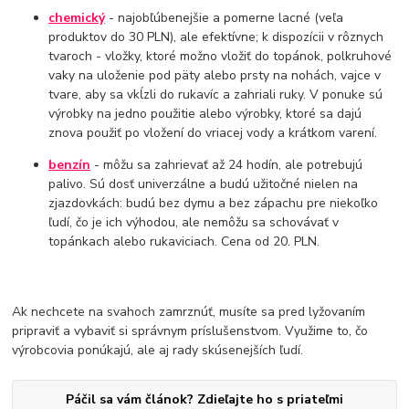
chemický
- najobľúbenejšie a pomerne lacné (veľa
produktov do 30 PLN), ale efektívne; k dispozícii v rôznych
tvaroch - vložky, ktoré možno vložiť do topánok, polkruhové
vaky na uloženie pod päty alebo prsty na nohách, vajce v
tvare, aby sa vkĺzli do rukavíc a zahriali ruky. V ponuke sú
výrobky na jedno použitie alebo výrobky, ktoré sa dajú
znova použiť po vložení do vriacej vody a krátkom varení.
benzín
- môžu sa zahrievať až 24 hodín, ale potrebujú
palivo. Sú dosť univerzálne a budú užitočné nielen na
zjazdovkách: budú bez dymu a bez zápachu pre niekoľko
ľudí, čo je ich výhodou, ale nemôžu sa schovávať v
topánkach alebo rukaviciach. Cena od 20. PLN.
Ak nechcete na svahoch zamrznúť, musíte sa pred lyžovaním
pripraviť a vybaviť si správnym príslušenstvom. Využime to, čo
výrobcovia ponúkajú, ale aj rady skúsenejších ľudí.
Páčil sa vám článok? Zdieľajte ho s priateľmi