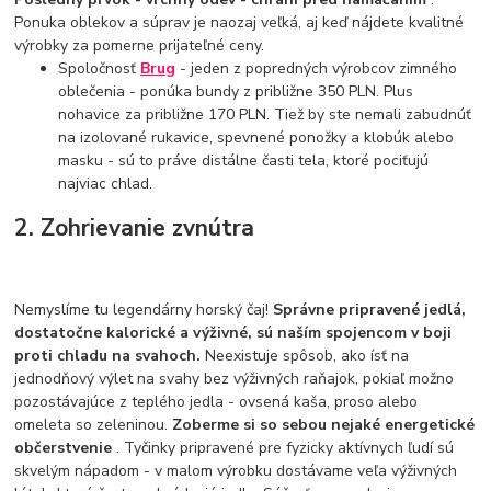
Ponuka oblekov a súprav je naozaj veľká, aj keď nájdete kvalitné
výrobky za pomerne prijateľné ceny.
Spoločnosť
Brug
- jeden z popredných výrobcov zimného
oblečenia - ponúka bundy z približne 350 PLN. Plus
nohavice za približne 170 PLN. Tiež by ste nemali zabudnúť
na izolované rukavice, spevnené ponožky a klobúk alebo
masku - sú to práve distálne časti tela, ktoré pociťujú
najviac chlad.
2. Zohrievanie zvnútra
Nemyslíme tu legendárny horský čaj!
Správne pripravené jedlá,
dostatočne kalorické a výživné, sú naším spojencom v boji
proti chladu na svahoch.
Neexistuje spôsob, ako ísť na
jednodňový výlet na svahy bez výživných raňajok, pokiaľ možno
pozostávajúce z teplého jedla - ovsená kaša, proso alebo
omeleta so zeleninou.
Zoberme si so sebou nejaké energetické
občerstvenie
. Tyčinky pripravené pre fyzicky aktívnych ľudí sú
skvelým nápadom - v malom výrobku dostávame veľa výživných