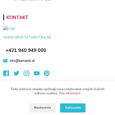
KONTAKT
WWW.SPORTATURISTIKA.SK
+421 940 949 000
info@kamenik.sk
Tieto webové stránky využívajú na poskytovanie svojich služieb
súbory cookies.
Viac informácií
.
© 2024 Všetky práva vyhradené KAMENIK.SK
Vytvorené na
Eshop-rychlo.sk
Súhlasím
Nastavenia