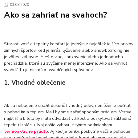
03
.
08
.
2020
Ako sa zahriať na svahoch?
Starostlivosť o tepelný komfort je jedným z najdôležitejších prvkov
zimných športov. Keď je mráz, lyžovanie alebo snowboarding nie
je vôbec zábavné. A ešte viac, sánkovanie alebo jednoduchá
prechádzka, ktoré sú zvyčajne menej intenzívne. Ako sa vyhnúť
svahu? Tu je niekoľko osvedčených spôsobov.
1. Vhodné oblečenie
Ak sa nebudeme snažiť dokončiť vhodný odev, nemôžeme počítať
s pohodlím a teplom. Mali by sme začať spodným prádlom. Vrstva
najbližšia k telu by mala odvádzať vlhkosť a poskytovať základnú
tepelnú izoláciu. Najlepšie vyhovuje týmto podmienkam
termoaktívne prádlo
. Aj keď je tenký, poskytne väčšie pohodlie
ako tradičné bavlnené spodné prádlo, ktoré absorbuje pot, ale