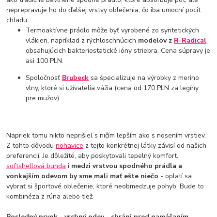
neprepravuje ho do ďalšej vrstvy oblečenia, čo iba umocní pocit
chladu.
Termoaktívne prádlo môže byť vyrobené zo syntetických
vlákien, napríklad z rýchloschnúcich
modelov z
R-Radical
obsahujúcich bakteriostatické ióny striebra. Cena súpravy je
asi 100 PLN.
Spoločnosť
Brubeck
sa špecializuje na výrobky z merino
vlny, ktoré si užívatelia vážia (cena od 170 PLN za legíny
pre mužov).
Napriek tomu nikto neprišiel s ničím lepším ako s nosením vrstiev.
Z tohto dôvodu
nohavice
z tejto konkrétnej látky závisí od našich
preferencií. Je dôležité, aby poskytovali tepelný komfort.
softshellová bunda
i
medzi vrstvou spodného prádla a
vonkajším odevom by sme mali mať ešte niečo
- oplatí sa
vybrať si športové oblečenie, ktoré neobmedzuje pohyb. Bude to
kombinéza z rúna alebo tiež
Posledný prvok - vrchný odev - chráni pred namáčaním
.