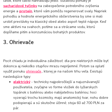
látok, ktoré často nahrádzajú jedlo. Súčasťou ponuky je
sacharidové tyčinky
na zabezpečenie potrebného zvýšenia
energie a
proteín
, ktoré vám pomôžu regenerovať svaly. Napriek
pohodliu a hodnote energetického občerstvenia by sme si mali
urobiť prestávky na klasický obed alebo aspoň teplé nápoje. Keď
sme aktívni na svahoch, potíme sa a strácame vodu, ktorú
dopĺňame pitím a konzumáciou bohatých produktov.
3. Ohrievače
Pocit chladu je individuálna záležitosť. dla pre niektorých môže byť
dokonca aj niekoľko stupňov mrazu nepríjemné. Potom sa oplatí
využiť ponuku
ohrievače,
, ktorej je na našom trhu veľa. Existujú
nasledujúce typy:
elektrický
- technicky najpokročilejší a najuznávanejší
používatelia, zvyčajne vo forme vložiek do lyžiarskych
topánok s batériou alebo nabíjateľnou batériou; hoci
vyzerajú trochu kozmicky, majú anatomický tvar, nohu dobre
podopierajú a sú skutočne účinné; stoja 60 až 700 PLN za
pár.