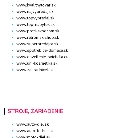
www.kvalitnytovar.sk
www.najvypredaj.sk
www.topvypredaj.sk
www.top-nabytok.sk
www.proti-skodcom.sk
www.retromaxishop.sk
www.superpredajca.sk
www.spotrebice-domace.sk
www.osvetlenie-svietidla.eu
www.uni-kozmetika.sk
www.zahradnicek.sk
STROJE, ZARIADENIE
www.auto-diel.sk
www.auto-techna.sk
www.moto-diel.sk