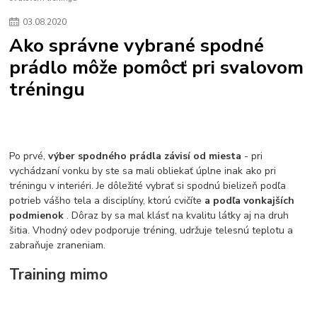
03
.
08
.
2020
Ako správne vybrané spodné
prádlo môže pomôcť pri svalovom
tréningu
Po prvé,
výber spodného prádla závisí od miesta
- pri
vychádzaní vonku by ste sa mali obliekať úplne inak ako pri
tréningu v interiéri. Je dôležité vybrať si spodnú bielizeň podľa
potrieb vášho tela a disciplíny, ktorú cvičíte
a podľa vonkajších
podmienok
. Dôraz by sa mal klásť na kvalitu látky aj na druh
šitia. Vhodný odev podporuje tréning, udržuje telesnú teplotu a
zabraňuje zraneniam.
Training mimo