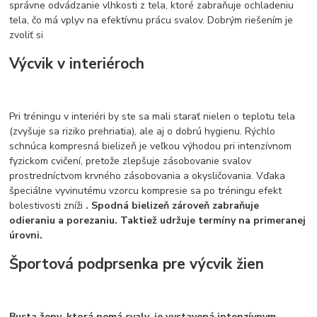
správne odvádzanie vlhkosti z tela, ktoré zabraňuje ochladeniu
tela, čo má vplyv na efektívnu prácu svalov. Dobrým riešením je
zvoliť si
Výcvik v interiéroch
Pri tréningu v interiéri by ste sa mali starať nielen o teplotu tela
(zvyšuje sa riziko prehriatia), ale aj o dobrú hygienu. Rýchlo
schnúca kompresná bielizeň je veľkou výhodou pri intenzívnom
fyzickom cvičení, pretože zlepšuje zásobovanie svalov
prostredníctvom krvného zásobovania a okysličovania. Vďaka
špeciálne vyvinutému vzorcu kompresie sa po tréningu efekt
bolestivosti zníži
. Spodná bielizeň zároveň zabraňuje
odieraniu a porezaniu. Taktiež udržuje termíny na primeranej
úrovni.
Športová podprsenka pre výcvik žien
Busta ženy, ktorá nemá svaly, je vystavená intenzívnym