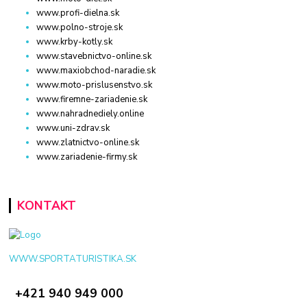
www.profi-dielna.sk
www.polno-stroje.sk
www.krby-kotly.sk
www.stavebnictvo-online.sk
www.maxiobchod-naradie.sk
www.moto-prislusenstvo.sk
www.firemne-zariadenie.sk
www.nahradnediely.online
www.uni-zdrav.sk
www.zlatnictvo-online.sk
www.zariadenie-firmy.sk
KONTAKT
WWW.SPORTATURISTIKA.SK
+421 940 949 000