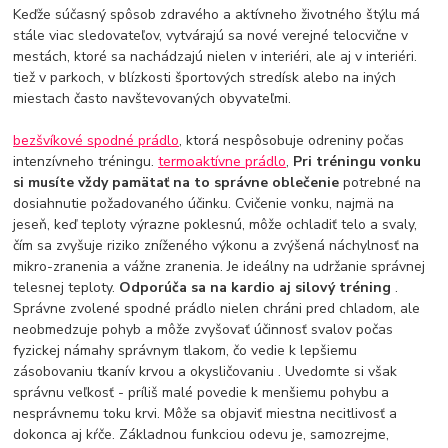
Keďže súčasný spôsob zdravého a aktívneho životného štýlu má
stále viac sledovateľov, vytvárajú sa nové verejné telocvične v
mestách, ktoré sa nachádzajú nielen v interiéri, ale aj v interiéri.
tiež v parkoch, v blízkosti športových stredísk alebo na iných
miestach často navštevovaných obyvateľmi.
bezšvíkové spodné prádlo
, ktorá nespôsobuje odreniny počas
intenzívneho tréningu.
termoaktívne prádlo
,
Pri tréningu vonku
si musíte vždy pamätať na to správne oblečenie
potrebné na
dosiahnutie požadovaného účinku. Cvičenie vonku, najmä na
jeseň, keď teploty výrazne poklesnú, môže ochladiť telo a svaly,
čím sa zvyšuje riziko zníženého výkonu a zvýšená náchylnosť na
mikro-zranenia a vážne zranenia. Je ideálny na udržanie správnej
telesnej teploty.
Odporúča sa na kardio aj silový tréning
.
Správne zvolené spodné prádlo nielen chráni pred chladom, ale
neobmedzuje pohyb a môže zvyšovať účinnosť svalov počas
fyzickej námahy správnym tlakom, čo vedie k lepšiemu
zásobovaniu tkanív krvou a okysličovaniu . Uvedomte si však
správnu veľkosť - príliš malé povedie k menšiemu pohybu a
nesprávnemu toku krvi. Môže sa objaviť miestna necitlivosť a
dokonca aj kŕče. Základnou funkciou odevu je, samozrejme,