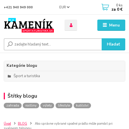
0
ks
EUR
+421 940 949 000
za
0 €
Menu
Hľadať
Kategórie blogu
Šport a turistika
Štítky blogu
zahrada
rostliny
výlety
lifestyle
kutilství
Úvod
BLOG
Ako správne vybrané spodné prádlo môže pomôcť pri
svalovom tréningu