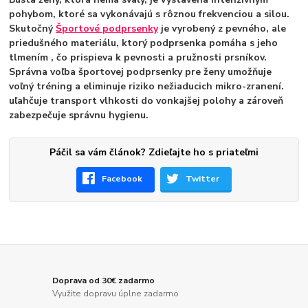
pohybom, ktoré sa vykonávajú s rôznou frekvenciou a silou.
Skutočný
Športové podprsenky
je vyrobený z pevného, ale
priedušného materiálu, ktorý
podprsenka pomáha s jeho
tlmením
, čo prispieva k pevnosti a pružnosti prsníkov.
Správna voľba športovej podprsenky pre ženy umožňuje
voľný tréning a eliminuje riziko nežiaducich mikro-zranení.
uľahčuje transport vlhkosti do vonkajšej polohy
a zároveň
zabezpečuje správnu hygienu.
Páčil sa vám článok? Zdieľajte ho s priateľmi
Facebook
Twitter
Doprava od 30€ zadarmo
Využite dopravu úplne zadarmo