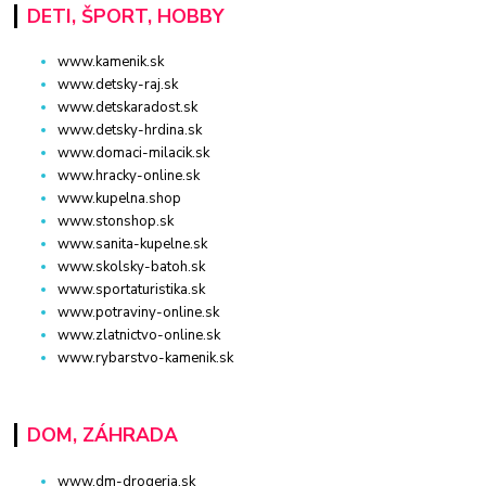
DETI, ŠPORT, HOBBY
www.kamenik.sk
www.detsky-raj.sk
www.detskaradost.sk
www.detsky-hrdina.sk
www.domaci-milacik.sk
www.hracky-online.sk
www.kupelna.shop
www.stonshop.sk
www.sanita-kupelne.sk
www.skolsky-batoh.sk
www.sportaturistika.sk
www.potraviny-online.sk
www.zlatnictvo-online.sk
www.rybarstvo-kamenik.sk
DOM, ZÁHRADA
www.dm-drogeria.sk