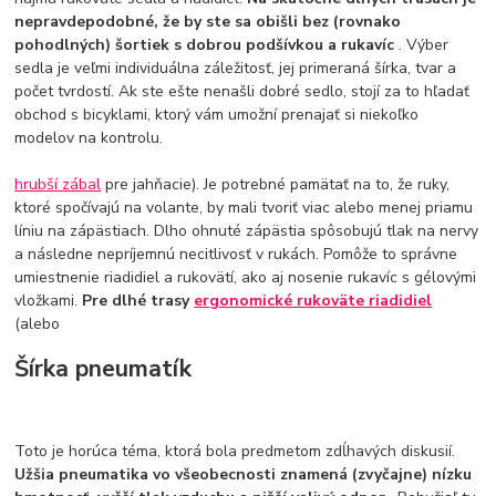
nepravdepodobné, že by ste sa obišli bez (rovnako
pohodlných) šortiek s dobrou podšívkou a rukavíc
. Výber
sedla je veľmi individuálna záležitosť, jej primeraná šírka, tvar a
počet tvrdostí. Ak ste ešte nenašli dobré sedlo, stojí za to hľadať
obchod s bicyklami, ktorý vám umožní prenajať si niekoľko
modelov na kontrolu.
hrubší zábal
pre jahňacie). Je potrebné pamätať na to, že ruky,
ktoré spočívajú na volante, by mali tvoriť viac alebo menej priamu
líniu na zápästiach. Dlho ohnuté zápästia spôsobujú tlak na nervy
a následne nepríjemnú necitlivosť v rukách. Pomôže to správne
umiestnenie riadidiel a rukovätí, ako aj nosenie rukavíc s gélovými
vložkami.
Pre dlhé trasy
ergonomické rukoväte riadidiel
(alebo
Šírka pneumatík
Toto je horúca téma, ktorá bola predmetom zdĺhavých diskusií.
Užšia pneumatika vo všeobecnosti znamená (zvyčajne) nízku