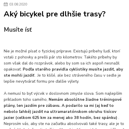
03
.
08
.
2020
Aký bicykel pre dlhšie trasy?
Musíte ísť
Nie je možné písať o fyzickej príprave. Existujú príbehy ľudí, ktorí
vstali z pohovky a prešli pár sto kilometrov. Takéto príbehy by
som však dal do rozprávok, alebo by som sa ich aspoň nesnažil
opakovať.
Podľa starého pravidla cyklistiky musíte jazdiť, aby
ste mohli jazdiť
. Je to klišé, ale bez stráveného času v sedle je
lepšie nevytvárať formu pre ďalšie výlety.
A nemusí to byť výcvik v doslovnom zmysle slova. Som najlepším
príkladom toho samého,
Nemám absolútne žiadne tréningové
plány, len jazdím pre zábavu. A podarilo sa mi (aj keď to
nebolo ľahké) jazdiť na ultramaratónskom okruhu tisícov
jazier (celkom 625 km za menej ako 38 hodín, bez spánku)
.
Neprosím vás, aby ste na začiatku absolvovali také trasy, ale je to