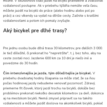
možné. V skutočnosti stačí jazdiť na bicykli pravidelne a zväčšovať
vzdialenosť postupne. Ak v priebehu týždňa nemáte veľa času,
môžete jazdiť na bicykli do práce (alebo hodinu alebo pol po
práci) a cez víkendy sa vydať na dlhšie cesty. Začnite s kratšími
vzdialenosťami a potom ich pomaly zvyšujte.
Aký bicykel pre dlhé trasy?
Pre jednu osobu bude dlhá trasa 30 kilometrov, pre ďalších 3 000.
Je tiež dôležité, či prekonať ho "nepretržite", t. j. bez toho, aby na
ceste zostali noci. Jazdenie 600 km za 10 dní je niečo iné a
povedzme do 30 hodín.
Čím intenzívnejšia je jazda, tým dôležitejšia je bicykel.
V
priebehu dvadsiatej hodiny šliapania sa môže stať, že sa ňou
počas hodinovej jazdy nebudeme venovať pozornosť. Zdravý,
priemerne fit človek, ktorý jazdí trochu na bicykli, dokáže bez
problémov prekonať niekoľko desiatok kilometrov za deň, dokonca
aj na mestskom bicykli. Nemá zmysel pripraviť sa na takéto
vzdialenosti a môžete jazdiť doslova na akomkoľvek bicykli, pokiaľ