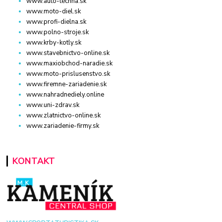
www.auto-techna.sk
www.moto-diel.sk
www.profi-dielna.sk
www.polno-stroje.sk
www.krby-kotly.sk
www.stavebnictvo-online.sk
www.maxiobchod-naradie.sk
www.moto-prislusenstvo.sk
www.firemne-zariadenie.sk
www.nahradnediely.online
www.uni-zdrav.sk
www.zlatnictvo-online.sk
www.zariadenie-firmy.sk
KONTAKT