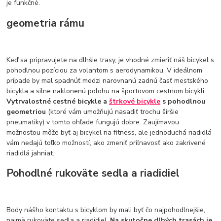
je funkčné.
geometria rámu
Keď sa pripravujete na dlhšie trasy, je vhodné zmieriť náš bicykel s
pohodlnou pozíciou za volantom s aerodynamikou. V ideálnom
prípade by mal spadnúť medzi narovnanú zadnú časť mestského
bicykla a silne naklonenú polohu na športovom cestnom bicykli.
Vytrvalostné cestné bicykle a
štrkové bicykle
s pohodlnou
geometriou
(ktoré vám umožňujú nasadiť trochu širšie
pneumatiky) v tomto ohľade fungujú dobre. Zaujímavou
možnosťou môže byť aj bicykel na fitness, ale jednoduchá riadidlá
vám nedajú toľko možností, ako zmeniť priľnavosť ako zakrivené
riadidlá jahniat.
Pohodlné rukoväte sedla a riadidiel
Body nášho kontaktu s bicyklom by mali byť čo najpohodlnejšie,
najmä rukoväte sedla a riadidiel.
Na skutočne dlhých trasách je