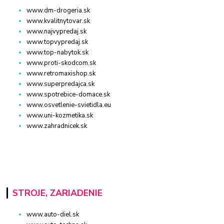
www.dm-drogeria.sk
www.kvalitnytovar.sk
www.najvypredaj.sk
www.topvypredaj.sk
www.top-nabytok.sk
www.proti-skodcom.sk
www.retromaxishop.sk
www.superpredajca.sk
www.spotrebice-domace.sk
www.osvetlenie-svietidla.eu
www.uni-kozmetika.sk
www.zahradnicek.sk
STROJE, ZARIADENIE
www.auto-diel.sk