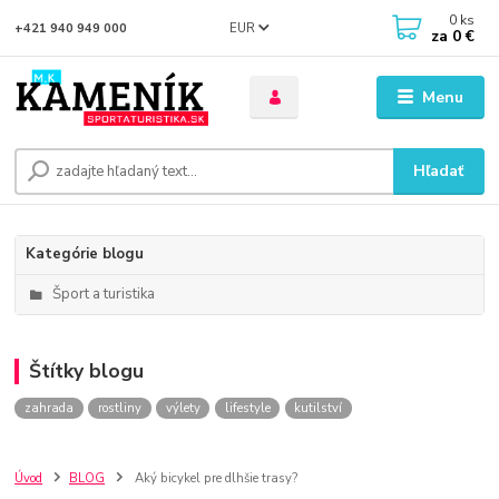
0
ks
EUR
+421 940 949 000
za
0 €
Menu
Hľadať
Kategórie blogu
Šport a turistika
Štítky blogu
zahrada
rostliny
výlety
lifestyle
kutilství
Úvod
BLOG
Aký bicykel pre dlhšie trasy?