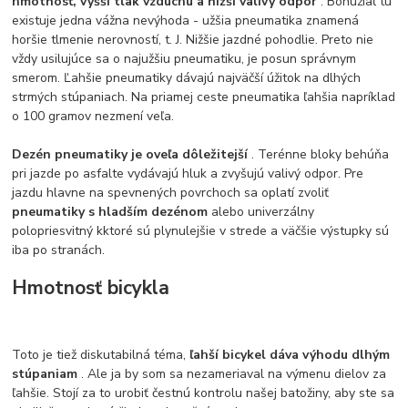
hmotnosť, vyšší tlak vzduchu a nižší valivý odpor
. Bohužiaľ tu
existuje jedna vážna nevýhoda - užšia pneumatika znamená
horšie tlmenie nerovností, t. J. Nižšie jazdné pohodlie. Preto nie
vždy usilujúce sa o najužšiu pneumatiku, je posun správnym
smerom. Ľahšie pneumatiky dávajú najväčší úžitok na dlhých
strmých stúpaniach. Na priamej ceste pneumatika ľahšia napríklad
o 100 gramov nezmení veľa.
Dezén pneumatiky je oveľa dôležitejší
. Terénne bloky behúňa
pri jazde po asfalte vydávajú hluk a zvyšujú valivý odpor. Pre
jazdu hlavne na spevnených povrchoch sa oplatí zvoliť
pneumatiky s hladším dezénom
alebo univerzálny
polopriesvitný kktoré sú plynulejšie v strede a väčšie výstupky sú
iba po stranách.
Hmotnosť bicykla
Toto je tiež diskutabilná téma,
ľahší bicykel dáva výhodu dlhým
stúpaniam
. Ale ja by som sa nezameriaval na výmenu dielov za
ľahšie. Stojí za to urobiť čestnú kontrolu našej batožiny, aby ste sa