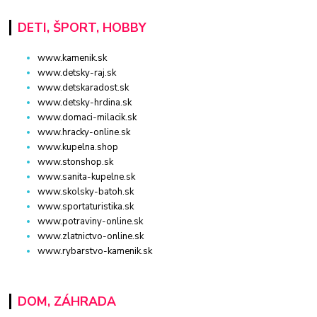
DETI, ŠPORT, HOBBY
www.kamenik.sk
www.detsky-raj.sk
www.detskaradost.sk
www.detsky-hrdina.sk
www.domaci-milacik.sk
www.hracky-online.sk
www.kupelna.shop
www.stonshop.sk
www.sanita-kupelne.sk
www.skolsky-batoh.sk
www.sportaturistika.sk
www.potraviny-online.sk
www.zlatnictvo-online.sk
www.rybarstvo-kamenik.sk
DOM, ZÁHRADA