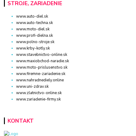
STROJE, ZARIADENIE
www.auto-diel.sk
www.auto-techna.sk
www.moto-diel.sk
www.profi-dielna.sk
www.polno-stroje.sk
www.krby-kotly.sk
www.stavebnictvo-online.sk
www.maxiobchod-naradie.sk
www.moto-prislusenstvo.sk
www.firemne-zariadenie.sk
www.nahradnediely.online
www.uni-zdrav.sk
www.zlatnictvo-online.sk
www.zariadenie-firmy.sk
KONTAKT