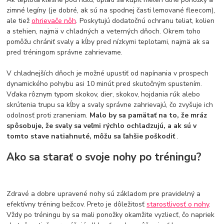
zimné legíny (je dobré, ak sú na spodnej časti lemované fleecom),
ale tiež
ohrievače nôh
. Poskytujú dodatočnú ochranu teliat, kolien
a stehien, najmä v chladných a veterných dňoch. Okrem toho
pomôžu chrániť svaly a kĺby pred nízkymi teplotami, najmä ak sa
pred tréningom správne zahrievame.
V chladnejších dňoch je možné upustiť od napínania v prospech
dynamického pohybu asi 10 minút pred skutočným spustením.
Vďaka rôznym typom skokov, dier, skokov, hojdania rúk alebo
skrútenia trupu sa kĺby a svaly správne zahrievajú, čo zvyšuje ich
odolnosť proti zraneniam.
Malo by sa pamätať na to, že mráz
spôsobuje, že svaly sa veľmi rýchlo ochladzujú, a ak sú v
tomto stave natiahnuté, môžu sa ľahšie poškodiť
.
Ako sa starať o svoje nohy po tréningu?
Zdravé a dobre upravené nohy sú základom pre pravidelný a
efektívny tréning bežcov. Preto je dôležitosť
starostlivosť o nohy
.
Vždy po tréningu by sa mali ponožky okamžite vyzliecť, čo napriek