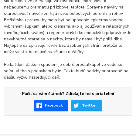
skutočnosti, že prenášajú vlhkosť vonku, môže viesť k
nežiadúcemu prehriatiu pri izbovej teplote. Správne návyky na
starostlivosť navyše znižujú riziko bolestivých odrenín a rohov.
Bežkárskou praxou by malo byť odlupovanie epidermy vhodne
vybranými šupkami alebo krémami, ako aj používanie relaxačných
(uvoľňujúcich svalov) a regeneračných kozmetických prípravkov. Je
nevyhnutné starať sa o nechty, ktoré by nemali byť príliš dlhé.
Najlepšie sa upravujú rovné bez zaoblených strán, pretože to
môže viesť k bolestivému vŕtaniu doštičky.
Po každom ďalšom spustení je dobré prestaťkúpeľ vo vode so
soľou alebo s prídavkom bylín. Takto budú sadzby pripravené na
ďalšiu výzvu nasledujúci deň.
Páčil sa vám článok? Zdieľajte ho s priateľmi
Facebook
Twitter