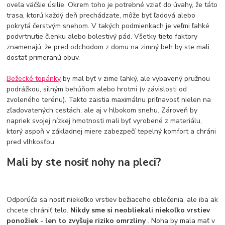
oveľa väčšie úsilie. Okrem toho je potrebné vziať do úvahy, že táto
trasa, ktorú každý deň prechádzate, môže byť ľadová alebo
pokrytá čerstvým snehom. V takých podmienkach je veľmi ľahké
podvrtnutie členku alebo bolestivý pád. Všetky tieto faktory
znamenajú, že pred odchodom z domu na zimný beh by ste mali
dostať primeranú obuv.
Bežecké topánky
by mal byť v zime ľahký, ale vybavený pružnou
podrážkou, silným behúňom alebo hrotmi (v závislosti od
zvoleného terénu). Takto zaistia maximálnu priľnavosť nielen na
zľadovatených cestách, ale aj v hlbokom snehu. Zároveň by
napriek svojej nízkej hmotnosti mali byť vyrobené z materiálu,
ktorý aspoň v základnej miere zabezpečí tepelný komfort a chráni
pred vlhkosťou.
Mali by ste nosiť nohy na pleci?
Odporúča sa nosiť niekoľko vrstiev bežiaceho oblečenia, ale iba ak
chcete chrániť telo.
Nikdy sme si neobliekali niekoľko vrstiev
ponožiek - len to zvyšuje riziko omrzliny
. Noha by mala mať v