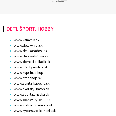
schránke.
DETI, ŠPORT, HOBBY
www.kamenik.sk
www.detsky-raj.sk
www.detskaradost.sk
www.detsky-hrdina.sk
www.domaci-milacik.sk
www.hracky-online.sk
www.kupelna.shop
www.stonshop.sk
www.sanita-kupelne.sk
www.skolsky-batoh.sk
www.sportaturistika.sk
www.potraviny-online.sk
www.zlatnictvo-online.sk
www.rybarstvo-kamenik.sk