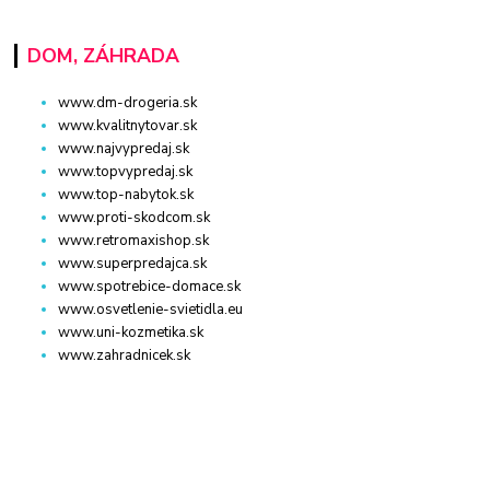
DOM, ZÁHRADA
www.dm-drogeria.sk
www.kvalitnytovar.sk
www.najvypredaj.sk
www.topvypredaj.sk
www.top-nabytok.sk
www.proti-skodcom.sk
www.retromaxishop.sk
www.superpredajca.sk
www.spotrebice-domace.sk
www.osvetlenie-svietidla.eu
www.uni-kozmetika.sk
www.zahradnicek.sk