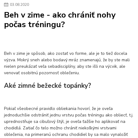
03
.
08
.
2020
Beh v zime - ako chrániť nohy
počas tréningu?
Beh v zime je spôsob, ako zostať vo forme, ale je to tiež docela
výzva. Mokrý sneh alebo bodavý mráz znamenajú, že by ste mali
nielen preukázať veľa sebadisciplíny, aby ste išli na výcvik, ale
venovať osobitnú pozornosť oblečeniu.
Aké zimné bežecké topánky?
Pokiaľ všeobecné pravidlo obliekania hovorí, že je oveľa
jednoduchšie odstrániť jednu vrstvu počas tréningu ako obliecť, t.j.
uprednostňuje sa cibuľový štýl, je oveľa ťažšie ho aplikovať na
chodidlá. Zatiaľ čo telo možno chrániť niekoľkými vrstvami
oblečenia, na primeranú ochranu chodidiel by sa malo vynaložiť