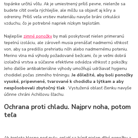
topánke určitú vôľu. Ak je umiestnený príliš pevne, nielenže sa
budete cítiť oveľa rýchlejšie, ale môžu sa objaviť aj kôry a
odreniny. Príliš veľa vrstiev materiálu navyše bráni cirkulácii
vzduchu, čo je potrebné napriek nízkym teplotám.
Najlepšie
zimné ponožky
by mali poskytovať nielen primeranú
tepelnú izoláciu, ale zároveň musia prenášať nadmernú vlhkosť
von, aby sa predišlo prehriatiu nôh alebo nadmernému poteniu.
Merino vlna má výhody požadované bežcami, čo je veľmi dobrá
izolačná vrstva a súčasne efektívne odvádza vlhkosť z pokožky.
Jeho ďalšie antibakteriálne výhody umožňujú udržiavať hygienu
chodidiel počas zimného tréningu.
Je dôležité, aby boli ponožky
vysoké, pripevnené, tvarované k chodidlu a lýtkam a aby
nespôsobovali zbytočný tlak
. Vystužená oblasť členku navyše
účinne chráni Achillovu šľachu.
Ochrana proti chladu. Najprv noha, potom
teľa
Ak teplota klesne pod nulu, oplatí sa kúpiť nielen dlhé ponožky a