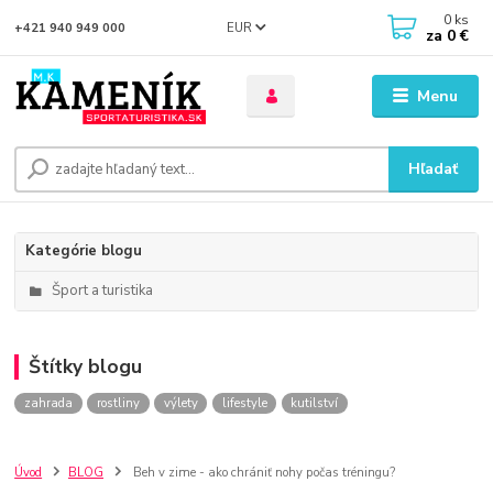
0
ks
EUR
+421 940 949 000
za
0 €
Menu
Hľadať
Kategórie blogu
Šport a turistika
Štítky blogu
zahrada
rostliny
výlety
lifestyle
kutilství
Úvod
BLOG
Beh v zime - ako chrániť nohy počas tréningu?