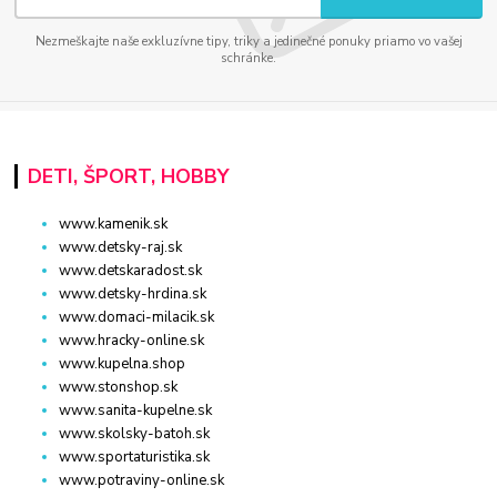
Nezmeškajte naše exkluzívne tipy, triky a jedinečné ponuky priamo vo vašej
schránke.
DETI, ŠPORT, HOBBY
www.kamenik.sk
www.detsky-raj.sk
www.detskaradost.sk
www.detsky-hrdina.sk
www.domaci-milacik.sk
www.hracky-online.sk
www.kupelna.shop
www.stonshop.sk
www.sanita-kupelne.sk
www.skolsky-batoh.sk
www.sportaturistika.sk
www.potraviny-online.sk