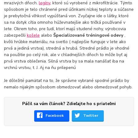
mrazivých dňoch.
legíny
, ktoré sú vyrobené z mikrofiltrácie. Týmto
spôsobom je telo chránené pred účinkami nízkej teploty a súčasne
je prebytočná vlhkosť vypúšťaná von. Zvyčajne ide o látky, ktoré
sa na dotyk cítia omnoho húževnatejšie ako tričká používané v
lete. Okrem toho, pre ľudí, ktorí majú studené nohy, výrobcovia
zabezpečili
košele
alebo
Špecializované tréningové odevy
,
kvôli hrúbke materiálu, na svetlo ( najlepšie funguje v lete ako
prvá a jediná vrstva), stredná a hrubá. Stredné prádlo je vhodné
na použitie po celý rok, ale v chladnejších dňoch to môže byť aj
prvá vrstva oblečenia. Silná vrstva by sa mala nanášať iba na
vrchnú vrstvu, t. J. Aj na ňu prilepenú
Je dôležité pamätať na to, že správne vybrané spodné prádlo by
nemalo nijakým spôsobom obmedzovať alebo obmedzovať pohyb.
Páčil sa vám článok? Zdieľajte ho s priateľmi
Facebook
Twitter