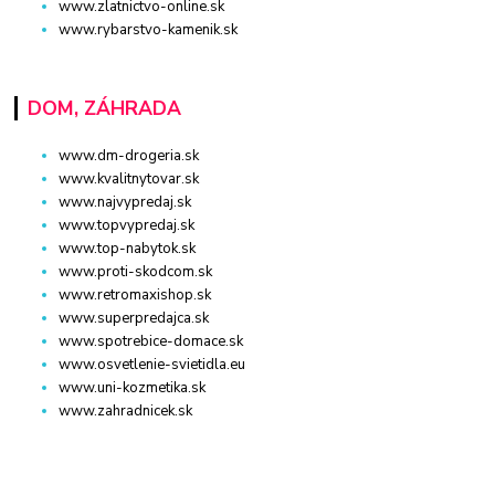
www.zlatnictvo-online.sk
www.rybarstvo-kamenik.sk
DOM, ZÁHRADA
www.dm-drogeria.sk
www.kvalitnytovar.sk
www.najvypredaj.sk
www.topvypredaj.sk
www.top-nabytok.sk
www.proti-skodcom.sk
www.retromaxishop.sk
www.superpredajca.sk
www.spotrebice-domace.sk
www.osvetlenie-svietidla.eu
www.uni-kozmetika.sk
www.zahradnicek.sk