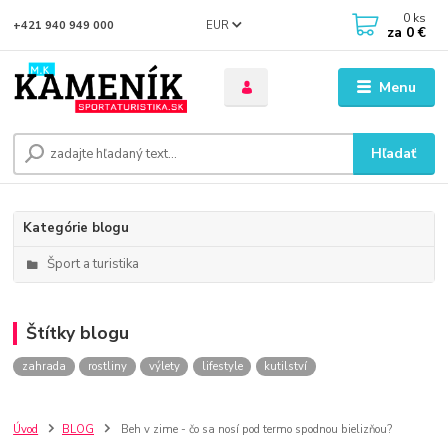
0
ks
EUR
+421 940 949 000
za
0 €
Menu
Hľadať
Kategórie blogu
Šport a turistika
Štítky blogu
zahrada
rostliny
výlety
lifestyle
kutilství
Úvod
BLOG
Beh v zime - čo sa nosí pod termo spodnou bielizňou?