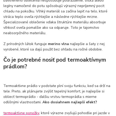
bavlneného oblečenia nespôsobuje podráždenie, tričká alebo
legíny namočené do potu spôsobujú výrazný nepríjemný pocit
chladu na pokožku. Vlhký materiál sa začína lepiť na telo, ktoré
stráca teplo oveľa rýchlejšie a následne rýchlejšie mrzne.
Špecializované oblečenie vďaka štruktúre materiálu absorbuje
vlhkosť oveľa pomalšie ako sa odparuje. Toto je tajomstvo
neabsorpčného materiálu.
Z prírodných látok funguje
merino vlna
najlepšie a šaty z nej
vyrobené, ktoré sa dajú použiť bez ohľadu na ročné obdobie.
Čo je potrebné nosiť pod termoaktívnym
prádlom?
Termoaktívne prádlo v podstate plní svoju funkciu, keď sa drží na
tele. Preto, ak plánujete zvýšiť tepelný komfort, je najlepšie si
obliecť termoprádlo - ďalšiu vrstvu termoprádla s mierne
odlišnými vlastnosťami.
Ako dosiahnem najlepší efekt?
termoaktívne ponožky
, ktoré výrazne zvyšujú pohodlie pri jazde v