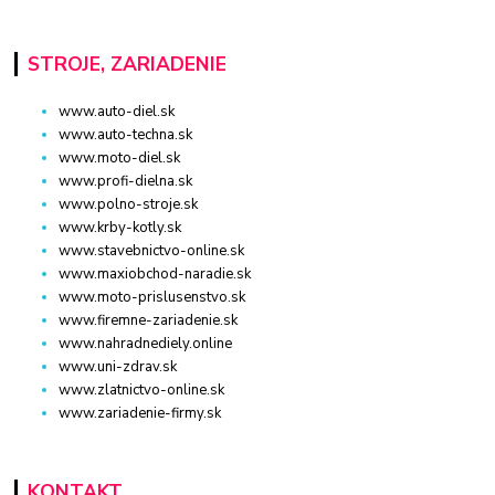
STROJE, ZARIADENIE
www.auto-diel.sk
www.auto-techna.sk
www.moto-diel.sk
www.profi-dielna.sk
www.polno-stroje.sk
www.krby-kotly.sk
www.stavebnictvo-online.sk
www.maxiobchod-naradie.sk
www.moto-prislusenstvo.sk
www.firemne-zariadenie.sk
www.nahradnediely.online
www.uni-zdrav.sk
www.zlatnictvo-online.sk
www.zariadenie-firmy.sk
KONTAKT