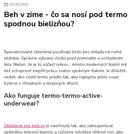
03
.
08
.
2020
Beh v zime - čo sa nosí pod termo
spodnou bielizňou?
Špecializované oblečenie používajú bežci bez ohľadu na ročné
obdobie. Správne vybraný chráni pred prehriatím a ochladením
tela. Nielen, že je to súčasť odevu - mnoho moderných tkanín má
tiež schopnosť zlepšiť prácu svalov správnym tlakom. Je dôležité
vedieť, ako zvoliť termo prádlo tak, aby najlepšie plnilo svoje
funkcie v chladných a mrazivých dňoch.
Ako funguje termo-termo-active-
underwear?
Oblečenie pre bežcov
je navrhnutý tak, aby zabezpečoval
optimálnu telesnú teplotu a súčasne odvádza vlhkosť von, aby