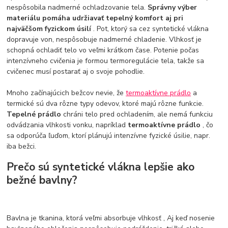
nespôsobila nadmerné ochladzovanie tela.
Správny výber
materiálu pomáha udržiavať tepelný komfort aj pri
najväčšom fyzickom úsilí
. Pot, ktorý sa cez syntetické vlákna
dopravuje von, nespôsobuje nadmerné chladenie. Vlhkosť je
schopná ochladiť telo vo veľmi krátkom čase. Potenie počas
intenzívneho cvičenia je formou termoregulácie tela, takže sa
cvičenec musí postarať aj o svoje pohodlie.
Mnoho začínajúcich bežcov nevie, že
termoaktívne prádlo
a
termické sú dva rôzne typy odevov, ktoré majú rôzne funkcie.
Tepelné prádlo
chráni telo pred ochladením, ale nemá funkciu
odvádzania vlhkosti vonku, napríklad
termoaktívne prádlo
, čo
sa odporúča ľuďom, ktorí plánujú intenzívne fyzické úsilie, napr.
iba bežci.
Prečo sú syntetické vlákna lepšie ako
bežné bavlny?
Bavlna je tkanina, ktorá veľmi absorbuje vlhkosť , Aj keď nosenie