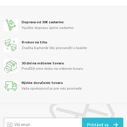
Doprava od 30€ zadarmo
Využite dopravu úplne zadarmo
8 rokov na trhu
Značka Kameník Vás presvedčí o kvalite
30 dní na vrátenie tovaru
Predĺžili sme dobu na vrátenie tovaru
Rýchle doručenie tovaru
Vaša spokojnosť je pre nás prvoradá
Prihlásiť sa