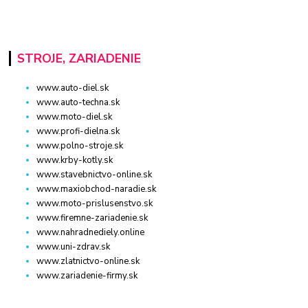
STROJE, ZARIADENIE
www.auto-diel.sk
www.auto-techna.sk
www.moto-diel.sk
www.profi-dielna.sk
www.polno-stroje.sk
www.krby-kotly.sk
www.stavebnictvo-online.sk
www.maxiobchod-naradie.sk
www.moto-prislusenstvo.sk
www.firemne-zariadenie.sk
www.nahradnediely.online
www.uni-zdrav.sk
www.zlatnictvo-online.sk
www.zariadenie-firmy.sk