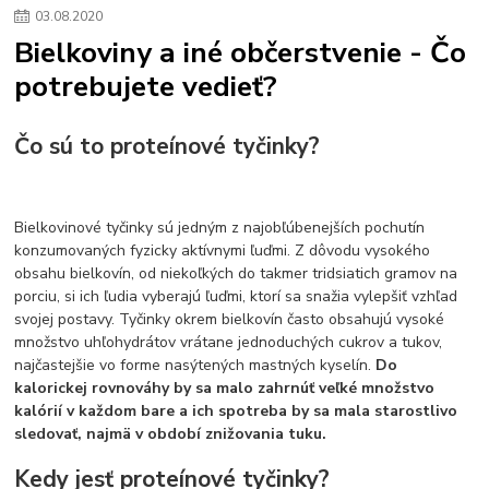
03
.
08
.
2020
Bielkoviny a iné občerstvenie - Čo
potrebujete vedieť?
Čo sú to proteínové tyčinky?
Bielkovinové tyčinky sú jedným z najobľúbenejších pochutín
konzumovaných fyzicky aktívnymi ľuďmi. Z dôvodu vysokého
obsahu bielkovín, od niekoľkých do takmer tridsiatich gramov na
porciu, si ich ľudia vyberajú ľuďmi, ktorí sa snažia vylepšiť vzhľad
svojej postavy. Tyčinky okrem bielkovín často obsahujú vysoké
množstvo uhľohydrátov vrátane jednoduchých cukrov a tukov,
najčastejšie vo forme nasýtených mastných kyselín.
Do
kalorickej rovnováhy by sa malo zahrnúť veľké množstvo
kalórií v každom bare a ich spotreba by sa mala starostlivo
sledovať, najmä v období znižovania tuku.
Kedy jesť proteínové tyčinky?