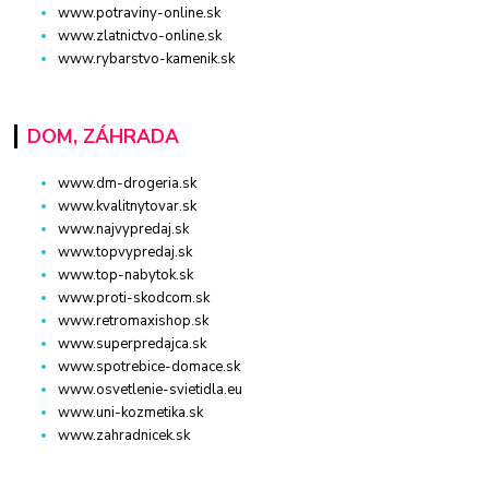
www.potraviny-online.sk
www.zlatnictvo-online.sk
www.rybarstvo-kamenik.sk
DOM, ZÁHRADA
www.dm-drogeria.sk
www.kvalitnytovar.sk
www.najvypredaj.sk
www.topvypredaj.sk
www.top-nabytok.sk
www.proti-skodcom.sk
www.retromaxishop.sk
www.superpredajca.sk
www.spotrebice-domace.sk
www.osvetlenie-svietidla.eu
www.uni-kozmetika.sk
www.zahradnicek.sk