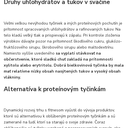
Druhy uhľohydrátov a tukov v svačine
Veľmi veľkou nevýhodou tyčiniek a iných proteínových pochutín je
prítomnosť spracovaných uhľohydrátov a rafinovaných tukov. Na
telo kladú veľký tlak a prispievajú k zápalu. Pri kontrole zloženia
výrobkov dávajte pozor na prítomnosť škodlivého cukru, glukózo-
fruktózového sirupu, škrobového sirupu alebo maltodextrínu.
Namiesto vyššie uvedeného
sa vyplatí stávkovať na
občerstvenie, ktoré sladkú chuť zakladá na prítomnosti
xylitolu alebo erytritolu. Dobrá bielkovinová tyčinka by mala
mať relatívne nízky obsah nasýtených tukov a vysoký obsah
vlákniny.
Alternatíva k proteínovým tyčinkám
Dynamický rozvoj trhu s fitnesom vyústil do vývoja produktov,
ktoré sú alternatívou k obľúbeným proteínovým tyčinkám a sú
zamerané na ľudí, ktorí sa starajú o svoje zdravie. Čoraz