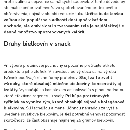
hrot inzulínu a objavenie sa náhlych hladoviek. Z tohto dôvodu by
ste mali monitorovať množstvo spotrebovaného proteínového
občerstvenia, najmä v období redukcie tuku.
Určite bude lepšou
voľbou ako populárne sladkosti dostupné v každom
obchode, ale v súvislosti s tvarovaním tela je najdôležitejšie
denné množstvo spotrebovaných kalórií.
Druhy bielkovín v snack
Pri výbere proteínovej pochutiny si pozorne prečítajte etiketu
produktu a jeho zložiek. V závislosti od výrobcu sa na výrobu
tyčiniek používajú rôzne formy proteínov.
Stojí za to zvoliť
výrobky, ktoré obsahujú mliečne bielkoviny, koncentráty aj
izoláty.
Vyznačujú sa komplexom aminokyselín s plnou hodnotou,
ktoré efektívne regenerujú svaly.
Pri kúpe proteínových
tyčiniek sa vyhnite tým, ktoré obsahujú sójové a kolagénové
bielkoviny.
Sú lacnejšou a menej účinnou náhradou za vyššie
uvedené srvátkové bielkoviny. Je tiež potrebné venovať pozornosť
skutočnosti, že časť obsahuje najmenej 25 gramov bielkovín.