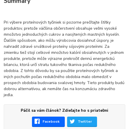
Summary
Pri výbere proteínových tyčiniek si pozorne prečítajte štítky
produktov, pretože väčšina občerstvení obsahuje veľmi vysoké
množstvo jednoduchých cukrov a nasýtených mastných kyselín.
Ďalším spôsobom, ako môžu výrobcovia dosiahnuť úspory, je
nahradiť zdravé srvátkové proteíny sójovými proteínmi. Za
zmienku tiež stojí celkové množstvo kalórií obsiahnutých v jednom
produkte, pretože môže výrazne prekročiť dennú energetickú
bilanciu, ktorá určí stratu tukového tkaniva počas redukčného
obdobia. Z tohto dôvodu by sa použitie proteínových tyčiniek a
iných pochutín počas redukčného obdobia malo obmedziť v
prospech obdobia budovania svalovej hmoty. Tieto produkty budú
dobrou alternatívou, ak nemáte čas na konzumáciu zdravého
jedla.
Páčil sa vám článok? Zdieľajte ho s priateľmi
Facebook
Twitter