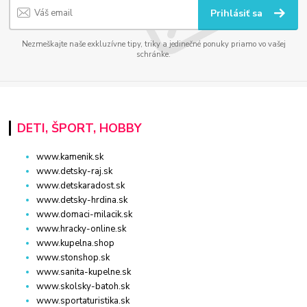
Prihlásiť sa
Nezmeškajte naše exkluzívne tipy, triky a jedinečné ponuky priamo vo vašej
schránke.
DETI, ŠPORT, HOBBY
www.kamenik.sk
www.detsky-raj.sk
www.detskaradost.sk
www.detsky-hrdina.sk
www.domaci-milacik.sk
www.hracky-online.sk
www.kupelna.shop
www.stonshop.sk
www.sanita-kupelne.sk
www.skolsky-batoh.sk
www.sportaturistika.sk