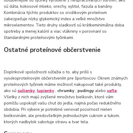
obľúbenejšie sú tyčinky vyrobené z nespracovaných surovín, ako
sú dáta, kokosové mlieko, orechy, xylitol, fazuľa a banány.
Kombinácia týchto produktov so srvátkovým proteínom
zabezpečuje nízky glykemický index a veľké množstvo
mikroelementov. Tieto druhy sladkostí sú krátkeminimálna doba
spotreby a menej kalórií a viac vlákniny v porovnaní so
štandardnými proteínovými tyčinkami.
Ostatné proteínové občerstvenie
Doplnkové spoločnosti súťažia o to, aby prišli s
vysokoproteínovým občerstvením pre športovcov. Okrem známych
proteínových tyčiniek máme možnosť nakupovať také produkty,
ako sú
sušienky
,
lupienky
,
chrumky
,
pudingy
alebo
vafle
.
Všetky z nich majú zvýšené množstvo bielkovín, ktoré vám
pomôžu uspokojiť vašu chuť do jedla, najmä počas redukčného
obdobia. Pri výbere je potrebné venovať pozornosť nielen
bielkovinám, ale predovšetkým jednoduchým cukrom a tukom,
ktorých nadbytok sabotuje stravu a tvar tela.