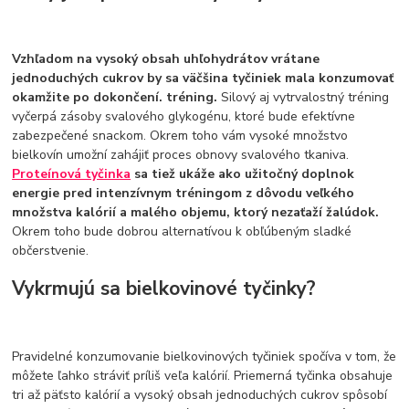
Vzhľadom na vysoký obsah uhľohydrátov vrátane
jednoduchých cukrov by sa väčšina tyčiniek mala konzumovať
okamžite po dokončení. tréning.
Silový aj vytrvalostný tréning
vyčerpá zásoby svalového glykogénu, ktoré bude efektívne
zabezpečené snackom. Okrem toho vám vysoké množstvo
bielkovín umožní zahájiť proces obnovy svalového tkaniva.
Proteínová tyčinka
sa tiež ukáže ako užitočný doplnok
energie pred intenzívnym tréningom z dôvodu veľkého
množstva kalórií a malého objemu, ktorý nezaťaží žalúdok.
Okrem toho bude dobrou alternatívou k obľúbeným sladké
občerstvenie.
Vykrmujú sa bielkovinové tyčinky?
Pravidelné konzumovanie bielkovinových tyčiniek spočíva v tom, že
môžete ľahko stráviť príliš veľa kalórií. Priemerná tyčinka obsahuje
tri až päťsto kalórií a vysoký obsah jednoduchých cukrov spôsobí