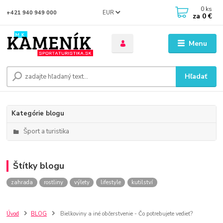
0
ks
EUR
+421 940 949 000
za
0 €
Menu
Hľadať
Kategórie blogu
Šport a turistika
Štítky blogu
zahrada
rostliny
výlety
lifestyle
kutilství
Úvod
BLOG
Bielkoviny a iné občerstvenie - Čo potrebujete vedieť?