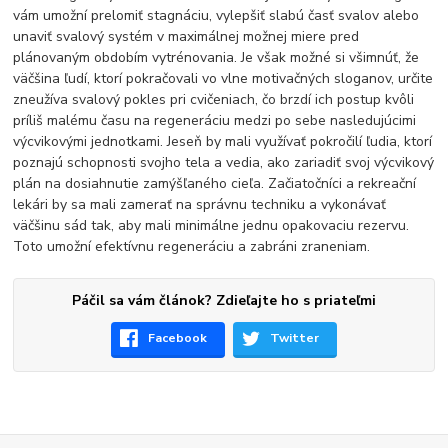
vám umožní prelomiť stagnáciu, vylepšiť slabú časť svalov alebo
unaviť svalový systém v maximálnej možnej miere pred
plánovaným obdobím vytrénovania. Je však možné si všimnúť, že
väčšina ľudí, ktorí pokračovali vo vlne motivačných sloganov, určite
zneužíva svalový pokles pri cvičeniach, čo brzdí ich postup kvôli
príliš malému času na regeneráciu medzi po sebe nasledujúcimi
výcvikovými jednotkami. Jeseň by mali využívať pokročilí ľudia, ktorí
poznajú schopnosti svojho tela a vedia, ako zariadiť svoj výcvikový
plán na dosiahnutie zamýšľaného cieľa. Začiatočníci a rekreační
lekári by sa mali zamerať na správnu techniku a vykonávať
väčšinu sád tak, aby mali minimálne jednu opakovaciu rezervu.
Toto umožní efektívnu regeneráciu a zabráni zraneniam.
Páčil sa vám článok? Zdieľajte ho s priateľmi
Facebook
Twitter