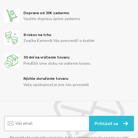
Doprava od 30€ zadarmo
Využite dopravu úplne zadarmo
8 rokov na trhu
Značka Kameník Vás presvedčí o kvalite
30 dní na vrátenie tovaru
Predĺžili sme dobu na vrátenie tovaru
Rýchle doručenie tovaru
Vaša spokojnosť je pre nás prvoradá
Prihlásiť sa
Nezmeškajte naše exkluzívne tipy, triky a jedinečné ponuky priamo vo vašej