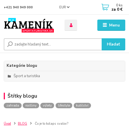
0
ks
EUR
+421 940 949 000
za
0 €
Menu
Hľadať
Kategórie blogu
Šport a turistika
Štítky blogu
zahrada
rostliny
výlety
lifestyle
kutilství
Úvod
BLOG
Čo je to kolaps svalov?