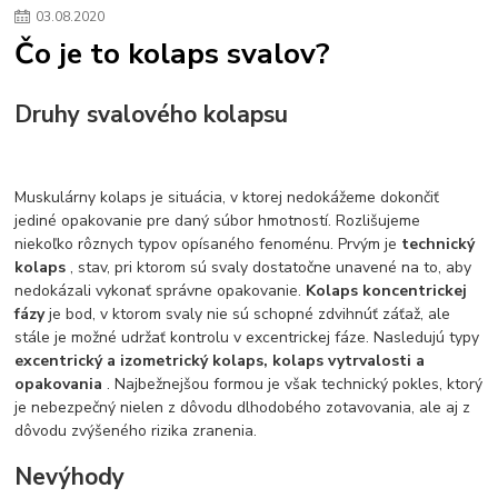
03
.
08
.
2020
Čo je to kolaps svalov?
Druhy svalového kolapsu
Muskulárny kolaps je situácia, v ktorej nedokážeme dokončiť
jediné opakovanie pre daný súbor hmotností. Rozlišujeme
niekoľko rôznych typov opísaného fenoménu. Prvým je
technický
kolaps
, stav, pri ktorom sú svaly dostatočne unavené na to, aby
nedokázali vykonať správne opakovanie.
Kolaps koncentrickej
fázy
je bod, v ktorom svaly nie sú schopné zdvihnúť záťaž, ale
stále je možné udržať kontrolu v excentrickej fáze. Nasledujú typy
excentrický a izometrický kolaps, kolaps vytrvalosti a
opakovania
. Najbežnejšou formou je však technický pokles, ktorý
je nebezpečný nielen z dôvodu dlhodobého zotavovania, ale aj z
dôvodu zvýšeného rizika zranenia.
Nevýhody