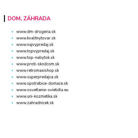
DOM, ZÁHRADA
www.dm-drogeria.sk
www.kvalitnytovar.sk
www.najvypredaj.sk
www.topvypredaj.sk
www.top-nabytok.sk
www.proti-skodcom.sk
www.retromaxishop.sk
www.superpredajca.sk
www.spotrebice-domace.sk
www.osvetlenie-svietidla.eu
www.uni-kozmetika.sk
www.zahradnicek.sk