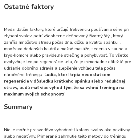
Ostatné faktory
Medzi ďalšie faktory, ktoré určujú frekvenciu používania série pri
zlyhaní svalov, patrí všeobecne definovaný životný štýl, ktorý
zahŕňa množstvo stresu počas dňa, dĺžku a kvalitu spánku. ,
množstvo dodaných kalórií a možné masáže, sedenia v saune a
kryo-komore alebo pravidelné strečing a pohyblivosť. To všetko
ovplyvňuje tempo regenerácie tela, čo je mimoriadne dôležité pre
udržanie dobrého zdravia a zlepšenie vzhľadu tela počas
náročného tréningu.
Ľudia, ktorí trpia nedostatkom
regenerácie v dôsledku krátkeho spánku alebo redukčnej
stravy, budú mať viac výhod tým, že sa vyhnú tréningu na
maximum svojich schopností.
Summary
Nie je možné presvedčivo vyhodnotiť kolaps svalov ako pozitívny
alebo negatívny. Primerané zahrnutie tejto metódy do tréningu