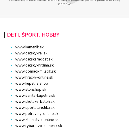
schránke.
DETI, ŠPORT, HOBBY
www.kamenik.sk
www.detsky-raj.sk
www.detskaradost.sk
www.detsky-hrdina.sk
www.domaci-milacik.sk
www.hracky-online.sk
www.kupelna.shop
www.stonshop.sk
www.sanita-kupelne.sk
www.skolsky-batoh.sk
www.sportaturistika.sk
www.potraviny-online.sk
www.zlatnictvo-online.sk
www.rybarstvo-kamenik.sk