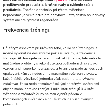
predlžovanie predlaktia, brušné svaly a cvičenie teľa a
predlaktia.
Zhoršenie techniky pri týchto cvičeniach
nepredstavuje veľké riziko pre pohybové ústrojenstvo ani nervový
systém ani pre rýchlosť regenerácie.
Frekvencia tréningu
Dôležitým aspektom pri určovaní toho, koľko sérií tréningov je
možné vykonať na dosiahnutie poklesu svalov, je frekvencia
tréningu. Ak trénujete raz alebo dvakrát týždenne, telo nebude
mať žiadne problémy s rekonštrukciou poškodených svalových
vlákien a ich superkompenzáciou, a to ani v prípade asi desiatich
opakovaní, kým sa nedosiahne maximálne vyčerpanie svalov.
Každá ďalšia výcviková jednotka však bude na telo výrazne
zaťažovať, čo sa nedá stimulovať toľkými náročnými cvičeniami,
aby sa mohol správne rozvíjať. Ľudia, ktorí trénujú 3-4 krát
týždenne a začiatočníci, by sa mali vyhnúť pádom v
kombinovaných cvičeniach a používať ich iba v izolovaných
pohyboch.