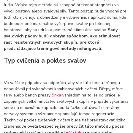
ľudia. Vďaka tejto metóde sú schopné prekonať stagnáciu vo
vývoji postavy alebo svalovej sily. Tento postup bude vhodný pre
ľudí, ktorí trénujú s obmedzeným vybavením, napríklad doma, kde
bude potrebné maximálne vyčerpanie svalov pri telesnej
hmotnosti, aby sa udržala primeraná stimulácia svalov.
Sady
svalových pádov budú dobrým spôsobom, ako stimulovať
rast rezistentných svalových skupín, pre ktoré
predchádzajúce tréningové metódy nefungovali.
Typ cvičenia a pokles svalov
Vo väčšine prípadov sa odporúča, aby ste túto formu tréningu
nepoužívali pri vykonávaní kombinovaných cvičení. Dřepy, mŕtve
ťahy alebo bench pressy
činka
vzhľadom na to, že do práce je
zapojených veľké množstvo svalových skupín, v prípade vykonania
série na maximálnu kapacitu, budú ťažko zaťažovať centrálny
nervový systém a významne spomaľujú tempo regenerácie.
Technický pokles zložených cvičení bude tiež predstavovať riziko
zranenia.
Je oveľa bezpečnejšie precvičiť túto metódu počas
izolovaných cvičení, napríklad
výťažok
krútenie alebo