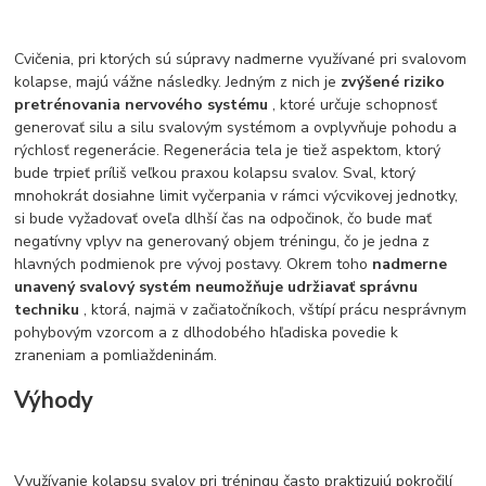
Cvičenia, pri ktorých sú súpravy nadmerne využívané pri svalovom
kolapse, majú vážne následky. Jedným z nich je
zvýšené riziko
pretrénovania nervového systému
, ktoré určuje schopnosť
generovať silu a silu svalovým systémom a ovplyvňuje pohodu a
rýchlosť regenerácie. Regenerácia tela je tiež aspektom, ktorý
bude trpieť príliš veľkou praxou kolapsu svalov. Sval, ktorý
mnohokrát dosiahne limit vyčerpania v rámci výcvikovej jednotky,
si bude vyžadovať oveľa dlhší čas na odpočinok, čo bude mať
negatívny vplyv na generovaný objem tréningu, čo je jedna z
hlavných podmienok pre vývoj postavy. Okrem toho
nadmerne
unavený svalový systém neumožňuje udržiavať správnu
techniku
, ktorá, najmä v začiatočníkoch, vštípí prácu nesprávnym
pohybovým vzorcom a z dlhodobého hľadiska povedie k
zraneniam a pomliaždeninám.
Výhody
Využívanie kolapsu svalov pri tréningu často praktizujú pokročilí