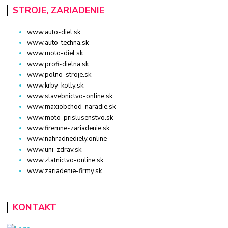
STROJE, ZARIADENIE
www.auto-diel.sk
www.auto-techna.sk
www.moto-diel.sk
www.profi-dielna.sk
www.polno-stroje.sk
www.krby-kotly.sk
www.stavebnictvo-online.sk
www.maxiobchod-naradie.sk
www.moto-prislusenstvo.sk
www.firemne-zariadenie.sk
www.nahradnediely.online
www.uni-zdrav.sk
www.zlatnictvo-online.sk
www.zariadenie-firmy.sk
KONTAKT