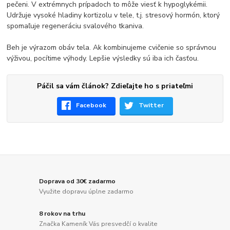
pečeni. V extrémnych prípadoch to môže viesť k hypoglykémii.
Udržuje vysoké hladiny kortizolu v tele, t.j. stresový hormón, ktorý
spomaľuje regeneráciu svalového tkaniva.
Beh je výrazom obáv tela. Ak kombinujeme cvičenie so správnou
výživou, pocítime výhody. Lepšie výsledky sú iba ich časťou.
Páčil sa vám článok? Zdieľajte ho s priateľmi
Facebook
Twitter
Doprava od 30€ zadarmo
Využite dopravu úplne zadarmo
8 rokov na trhu
Značka Kameník Vás presvedčí o kvalite