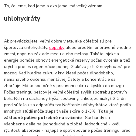
To, čo jeme, keď jeme a ako jeme, má veľký význam.
uhľohydráty
Ak prevádzkujete, veľmi dobre viete, aké dôležité sú pre
športovca uhľohydráty.
doplnky
alebo predtým pripravené vhodné
zmesi, napr. na základe medu alebo melasy. Takáto injekcia
energie pomôže obnoviť energetické rezervy počas cvičenia a tiež
urýchli proces regenerácie po nej. Glukóza je tiež nevyhnutná pre
mozog. Keď hladina cukru v krvi klesá počas dlhodobého,
namáhavého cvičenia, mentálnej čistoty a koncentrácie sa
zhoršuje. Má to spoločné s prísunom cukru a kyslíka do mozgu.
Počas tréningu bežcov je veľmi dôležité zvýšiť spotrebu potravín
bohatých na sacharidy (ryža, cestoviny, chlieb, zemiaky). 2-3 dni
pred súťažou sa odporúča tzv Načítanie uhľohydrátov, ktoré podľa
mnohých štúdií môže zlepšiť vaše skóre o 1-3%.
Toto je
základné palivo potrebné na cvičenie
. Sacharidy sa
všeobecne delia na jednoduché a zložité. Jednoduché - kvôli
rýchlosti absorpcie - najlepšie spotrebované počas tréningu, pred