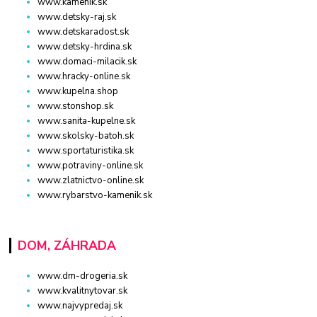
www.kamenik.sk
www.detsky-raj.sk
www.detskaradost.sk
www.detsky-hrdina.sk
www.domaci-milacik.sk
www.hracky-online.sk
www.kupelna.shop
www.stonshop.sk
www.sanita-kupelne.sk
www.skolsky-batoh.sk
www.sportaturistika.sk
www.potraviny-online.sk
www.zlatnictvo-online.sk
www.rybarstvo-kamenik.sk
DOM, ZÁHRADA
www.dm-drogeria.sk
www.kvalitnytovar.sk
www.najvypredaj.sk