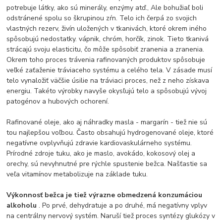
potrebuje látky, ako sú minerály, enzýmy atď., Ale bohužiaľ boli
odstránené spolu so škrupinou zŕn. Telo ich čerpá zo svojich
vlastných rezerv, živín uložených v tkanivách, ktoré okrem iného
spôsobujú nedostatky. vápnik, chróm, horčík, zinok. Tieto tkanivá
strácajú svoju elasticitu, čo môže spôsobiť zranenia a zranenia.
Okrem toho proces trávenia rafinovaných produktov spôsobuje
veľké zaťaženie tráviaceho systému a celého tela. V zásade musí
telo vynaložiť väčšie úsilie na tráviaci proces, než z neho získava
energiu. Takéto výrobky navyše okysľujú telo a spôsobujú vývoj
patogénov a hubových ochorení.
Rafinované oleje, ako aj náhradky masla - margarín - tiež nie sú
tou najlepšou voľbou. Často obsahujú hydrogenované oleje, ktoré
negatívne ovplyvňujú zdravie kardiovaskulárneho systému.
Prírodné zdroje tuku, ako je maslo, avokádo, kokosový olej a
orechy, sú nevyhnutné pre rýchle spustenie bežca. Našťastie sa
veľa vitamínov metabolizuje na základe tuku.
Výkonnosť bežca je tiež výrazne obmedzená konzumáciou
alkoholu
. Po prvé, dehydratuje a po druhé, má negatívny vplyv
na centrálny nervový systém. Naruší tiež proces syntézy glukózy v