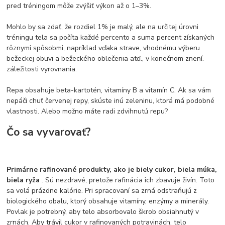
pred tréningom môže zvýšiť výkon až o 1–3%.
Mohlo by sa zdať, že rozdiel 1% je malý, ale na určitej úrovni
tréningu tela sa počíta každé percento a suma percent získaných
rôznymi spôsobmi, napríklad vďaka strave, vhodnému výberu
bežeckej obuvi a bežeckého oblečenia atď., v konečnom znení.
záležitosti vyrovnania.
Repa obsahuje beta-kartotén, vitamíny B a vitamín C. Ak sa vám
nepáči chuť červenej repy, skúste inú zeleninu, ktorá má podobné
vlastnosti. Alebo možno máte radi zdvihnutú repu?
Čo sa vyvarovať?
Primárne rafinované produkty, ako je biely cukor, biela múka,
biela ryža
. Sú nezdravé, pretože rafinácia ich zbavuje živín. Toto
sa volá prázdne kalórie. Pri spracovaní sa zrná odstraňujú z
biologického obalu, ktorý obsahuje vitamíny, enzýmy a minerály.
Povlak je potrebný, aby telo absorbovalo škrob obsiahnutý v
zrnách. Aby trávil cukor v rafinovaných potravinách, telo