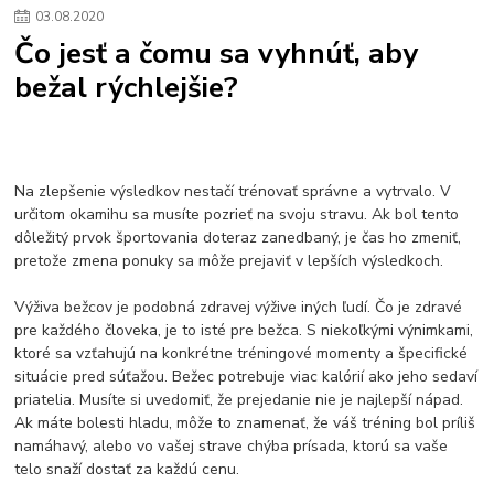
03
.
08
.
2020
Čo jesť a čomu sa vyhnúť, aby
bežal rýchlejšie?
Na zlepšenie výsledkov nestačí trénovať správne a vytrvalo. V
určitom okamihu sa musíte pozrieť na svoju stravu. Ak bol tento
dôležitý prvok športovania doteraz zanedbaný, je čas ho zmeniť,
pretože zmena ponuky sa môže prejaviť v lepších výsledkoch.
Výživa bežcov je podobná zdravej výžive iných ľudí. Čo je zdravé
pre každého človeka, je to isté pre bežca. S niekoľkými výnimkami,
ktoré sa vzťahujú na konkrétne tréningové momenty a špecifické
situácie pred súťažou. Bežec potrebuje viac kalórií ako jeho sedaví
priatelia. Musíte si uvedomiť, že prejedanie nie je najlepší nápad.
Ak máte bolesti hladu, môže to znamenať, že váš tréning bol príliš
namáhavý, alebo vo vašej strave chýba prísada, ktorú sa vaše
telo snaží dostať za každú cenu.