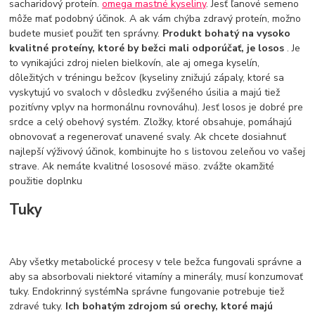
sacharidový proteín.
omega mastné kyseliny
. Jesť ľanové semeno
môže mať podobný účinok. A ak vám chýba zdravý proteín, možno
budete musieť použiť ten správny.
Produkt bohatý na vysoko
kvalitné proteíny, ktoré by bežci mali odporúčať, je losos
. Je
to vynikajúci zdroj nielen bielkovín, ale aj omega kyselín,
dôležitých v tréningu bežcov (kyseliny znižujú zápaly, ktoré sa
vyskytujú vo svaloch v dôsledku zvýšeného úsilia a majú tiež
pozitívny vplyv na hormonálnu rovnováhu). Jesť losos je dobré pre
srdce a celý obehový systém. Zložky, ktoré obsahuje, pomáhajú
obnovovať a regenerovať unavené svaly. Ak chcete dosiahnuť
najlepší výživový účinok, kombinujte ho s listovou zeleňou vo vašej
strave. Ak nemáte kvalitné lososové mäso. zvážte okamžité
použitie doplnku
Tuky
Aby všetky metabolické procesy v tele bežca fungovali správne a
aby sa absorbovali niektoré vitamíny a minerály, musí konzumovať
tuky. Endokrinný systémNa správne fungovanie potrebuje tiež
zdravé tuky.
Ich bohatým zdrojom sú orechy, ktoré majú