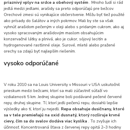
priaznivý vplyv na srdce a obehový systém
. Mnoho ľudí si rád
jedlá medzi jedlami, arašidy sa preto odporúčajú pre bežcov.
Orechové zmesi sú vynikajúce občerstvenie. Môžu byť tiež použité
ako prísady do šalátov a iných pokrmov. Mali by ste sa však
vyhnúť arašidom pečeným v oleji alebo s pridaným cukrom, ako aj
vysoko spracovaným arašidovým maslom obsahujúcim
konzervačné látky a plnivá, ako je cukor, sójový lecitín a
hydrogenované rastlinné oleje. Surové, mleté alebo pražené
orechy sa zdajú byť najlepším riešením.
vysoko odporúčané
V roku 2010 sa na Louis University v Missouri v USA uskutočnil
prieskum medzi bežcami, ktorí sa mali zúčastniť súťaží vo
vzdialenosti 5 km. Jednej skupine boli podávané pečené červené
repy, druhej skupine. Tí, ktorí jedli pečenú repu, dosiahli lepšie
výsledky ako tí, ktorí ju nejedli.
Repa obsahuje dusičnany, ktoré
sa v tele premieňajú na oxid dusnatý, ktorý rozširuje krvné
cievy, čím sa do svalov dodáva viac kyslíka
. To zvyšuje ich
účinnosť. Koncentrovaná šťava z červenej repy opitá 2–3 hodiny