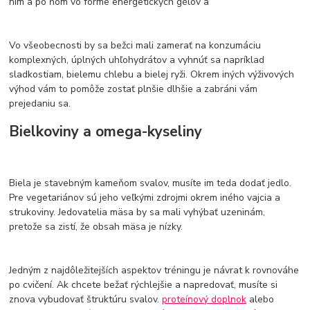
ním a po ňom vo forme energetických gélov a
Vo všeobecnosti by sa bežci mali zamerať na konzumáciu
komplexných, úplných uhľohydrátov a vyhnúť sa napríklad
sladkostiam, bielemu chlebu a bielej ryži. Okrem iných výživových
výhod vám to pomôže zostať plnšie dlhšie a zabráni vám
prejedaniu sa.
Bielkoviny a omega-kyseliny
Biela je stavebným kameňom svalov, musíte im teda dodať jedlo.
Pre vegetariánov sú jeho veľkými zdrojmi okrem iného vajcia a
strukoviny. Jedovatelia mäsa by sa mali vyhýbať uzeninám,
pretože sa zistí, že obsah mäsa je nízky.
Jedným z najdôležitejších aspektov tréningu je návrat k rovnováhe
po cvičení. Ak chcete bežať rýchlejšie a napredovať, musíte si
znova vybudovať štruktúru svalov.
proteínový doplnok
alebo