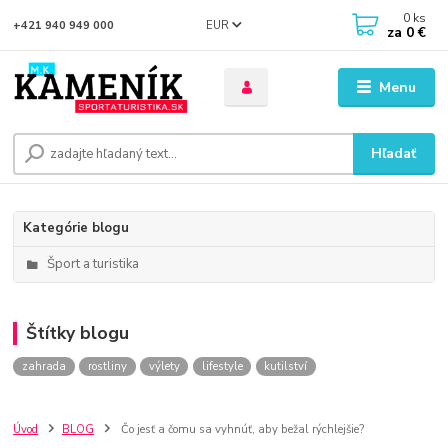
0
ks
EUR
+421 940 949 000
za
0 €
Menu
Hľadať
Kategórie blogu
Šport a turistika
Štítky blogu
zahrada
rostliny
výlety
lifestyle
kutilství
Úvod
BLOG
Čo jesť a čomu sa vyhnúť, aby bežal rýchlejšie?