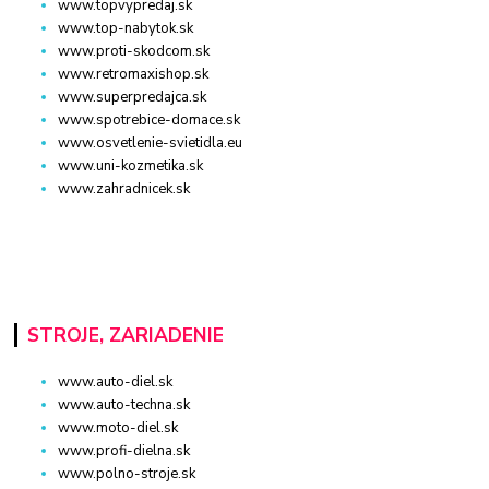
www.topvypredaj.sk
www.top-nabytok.sk
www.proti-skodcom.sk
www.retromaxishop.sk
www.superpredajca.sk
www.spotrebice-domace.sk
www.osvetlenie-svietidla.eu
www.uni-kozmetika.sk
www.zahradnicek.sk
STROJE, ZARIADENIE
www.auto-diel.sk
www.auto-techna.sk
www.moto-diel.sk
www.profi-dielna.sk
www.polno-stroje.sk