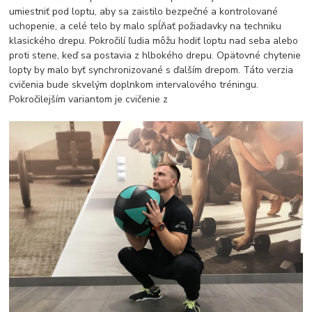
umiestniť pod loptu, aby sa zaistilo bezpečné a kontrolované
uchopenie, a celé telo by malo spĺňať požiadavky na techniku
klasického drepu. Pokročilí ľudia môžu hodiť loptu nad seba alebo
proti stene, keď sa postavia z hlbokého drepu. Opätovné chytenie
lopty by malo byť synchronizované s ďalším drepom. Táto verzia
cvičenia bude skvelým doplnkom intervalového tréningu.
Pokročilejším variantom je cvičenie z