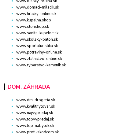
www.detsky-hrdina.sk
www.domaci-milacik.sk
www.hracky-online.sk
www.kupelna.shop
www.stonshop.sk
www.sanita-kupelne.sk
www.skolsky-batoh.sk
www.sportaturistika.sk
www.potraviny-online.sk
www.zlatnictvo-online.sk
www.rybarstvo-kamenik.sk
DOM, ZÁHRADA
www.dm-drogeria.sk
www.kvalitnytovar.sk
www.najvypredaj.sk
www.topvypredaj.sk
www.top-nabytok.sk
www.proti-skodcom.sk