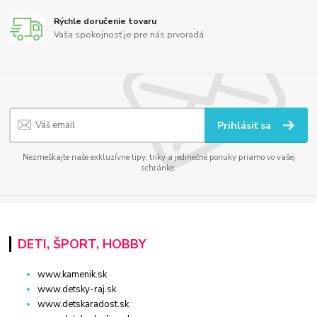
Rýchle doručenie tovaru
Vaša spokojnosť je pre nás prvoradá
Prihlásiť sa
Nezmeškajte naše exkluzívne tipy, triky a jedinečné ponuky priamo vo vašej
schránke.
DETI, ŠPORT, HOBBY
www.kamenik.sk
www.detsky-raj.sk
www.detskaradost.sk