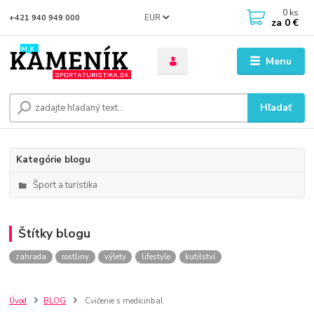
0
ks
EUR
+421 940 949 000
za
0 €
Menu
Hľadať
Kategórie blogu
Šport a turistika
Štítky blogu
zahrada
rostliny
výlety
lifestyle
kutilství
Úvod
BLOG
Cvičenie s medicinbal