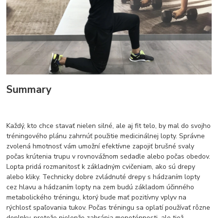
Summary
Každý, kto chce stavať nielen silné, ale aj fit telo, by mal do svojho
tréningového plánu zahrnúť použitie medicinálnej lopty. Správne
zvolená hmotnosť vám umožní efektívne zapojiť brušné svaly
počas krútenia trupu v rovnovážnom sedadle alebo počas obedov.
Lopta pridá rozmanitosť k základným cvičeniam, ako sú drepy
alebo kliky. Technicky dobre zvládnuté drepy s hádzaním lopty
cez hlavu a hádzaním lopty na zem budú základom účinného
metabolického tréningu, ktorý bude mať pozitívny vplyv na
rýchlosť spaľovania tukov. Počas tréningu sa oplatí používať rôzne
doplnky, pretože nielenže zabránia monotónnosti, ale tiež