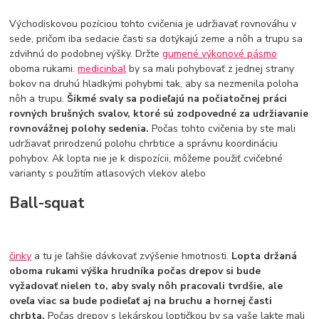
Východiskovou pozíciou tohto cvičenia je udržiavať rovnováhu v
sede, pričom iba sedacie časti sa dotýkajú zeme a nôh a trupu sa
zdvihnú do podobnej výšky. Držte
gumené výkonové pásmo
oboma rukami.
medicinbal
by sa mali pohybovať z jednej strany
bokov na druhú hladkými pohybmi tak, aby sa nezmenila poloha
nôh a trupu.
Šikmé svaly sa podieľajú na počiatočnej práci
rovných brušných svalov, ktoré sú zodpovedné za udržiavanie
rovnovážnej polohy sedenia.
Počas tohto cvičenia by ste mali
udržiavať prirodzenú polohu chrbtice a správnu koordináciu
pohybov. Ak lopta nie je k dispozícii, môžeme použiť cvičebné
varianty s použitím atlasových vlekov alebo
Ball-squat
činky
a tu je ľahšie dávkovať zvýšenie hmotnosti.
Lopta držaná
oboma rukami výška hrudníka počas drepov si bude
vyžadovať nielen to, aby svaly nôh pracovali tvrdšie, ale
oveľa viac sa bude podieľať aj na bruchu a hornej časti
chrbta.
Počas drepov s lekárskou loptičkou by sa vaše lakte mali