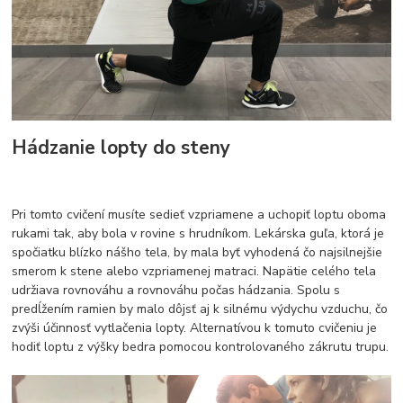
Hádzanie lopty do steny
Pri tomto cvičení musíte sedieť vzpriamene a uchopiť loptu oboma
rukami tak, aby bola v rovine s hrudníkom. Lekárska guľa, ktorá je
spočiatku blízko nášho tela, by mala byť vyhodená čo najsilnejšie
smerom k stene alebo vzpriamenej matraci. Napätie celého tela
udržiava rovnováhu a rovnováhu počas hádzania. Spolu s
predĺžením ramien by malo dôjsť aj k silnému výdychu vzduchu, čo
zvýši účinnosť vytlačenia lopty. Alternatívou k tomuto cvičeniu je
hodiť loptu z výšky bedra pomocou kontrolovaného zákrutu trupu.