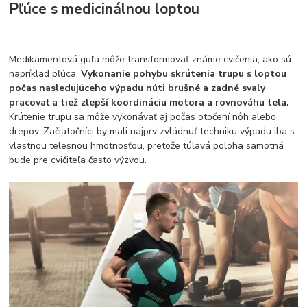
Pľúce s medicinálnou loptou
Medikamentová guľa môže transformovať známe cvičenia, ako sú
napríklad pľúca.
Vykonanie pohybu skrútenia trupu s loptou
počas nasledujúceho výpadu núti brušné a zadné svaly
pracovať a tiež zlepší koordináciu motora a rovnováhu tela.
Krútenie trupu sa môže vykonávať aj počas otočení nôh alebo
drepov. Začiatočníci by mali najprv zvládnuť techniku výpadu iba s
vlastnou telesnou hmotnosťou, pretože túlavá poloha samotná
bude pre cvičiteľa často výzvou.