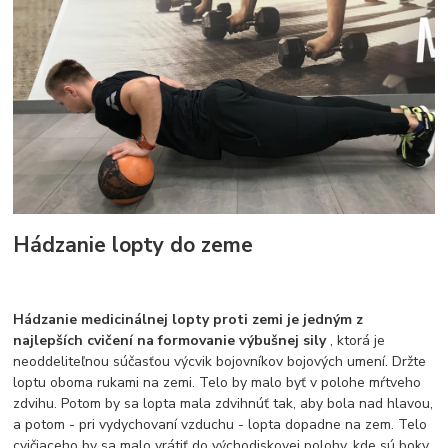
Hádzanie lopty do zeme
Hádzanie medicinálnej lopty proti zemi je jedným z
najlepších cvičení na formovanie výbušnej sily
, ktorá je
neoddeliteľnou súčasťou výcvik bojovníkov bojových umení. Držte
loptu oboma rukami na zemi. Telo by malo byť v polohe mŕtveho
zdvihu. Potom by sa lopta mala zdvihnúť tak, aby bola nad hlavou,
a potom - pri vydychovaní vzduchu - lopta dopadne na zem. Telo
cvičiaceho by sa malo vrátiť do východiskovej polohy, kde sú boky