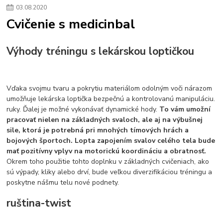
03
.
08
.
2020
Cvičenie s medicinbal
Výhody tréningu s lekárskou loptičkou
Vďaka svojmu tvaru a pokrytiu materiálom odolným voči nárazom
umožňuje lekárska loptička bezpečnú a kontrolovanú manipuláciu.
ruky. Ďalej je možné vykonávať dynamické hody.
To vám umožní
pracovať nielen na základných svaloch, ale aj na výbušnej
sile, ktorá je potrebná pri mnohých tímových hrách a
bojových športoch. Lopta zapojením svalov celého tela bude
mať pozitívny vplyv na motorickú koordináciu a obratnosť.
Okrem toho použitie tohto doplnku v základných cvičeniach, ako
sú výpady, kliky alebo drví, bude veľkou diverzifikáciou tréningu a
poskytne nášmu telu nové podnety.
ruština-twist