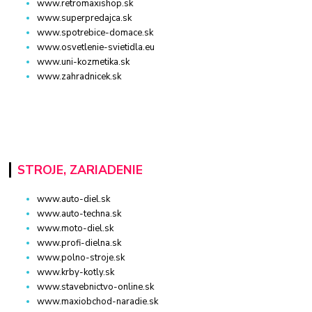
www.retromaxishop.sk
www.superpredajca.sk
www.spotrebice-domace.sk
www.osvetlenie-svietidla.eu
www.uni-kozmetika.sk
www.zahradnicek.sk
STROJE, ZARIADENIE
www.auto-diel.sk
www.auto-techna.sk
www.moto-diel.sk
www.profi-dielna.sk
www.polno-stroje.sk
www.krby-kotly.sk
www.stavebnictvo-online.sk
www.maxiobchod-naradie.sk