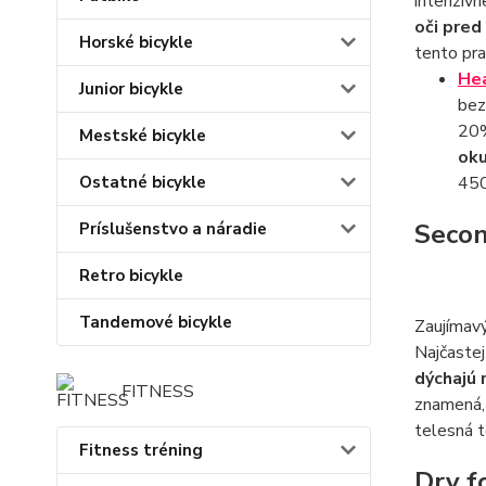
intenzívn
oči pred
Horské bicykle
tento pra
Hea
Junior bicykle
bez
20%
Mestské bicykle
oku
450
Ostatné bicykle
Secon
Príslušenstvo a náradie
Retro bicykle
Tandemové bicykle
Zaujímavý
Najčastej
dýchajú 
FITNESS
znamená, 
telesná t
Fitness tréning
Dry f