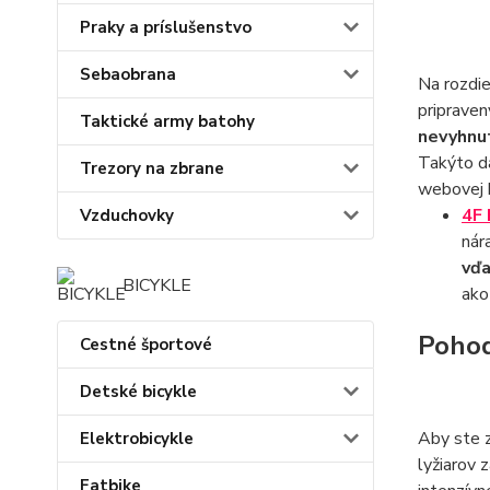
Praky a príslušenstvo
Sebaobrana
Na rozdie
pripraven
Taktické army batohy
nevyhnut
Takýto da
Trezory na zbrane
webovej 
4F
Vzduchovky
nár
vďa
BICYKLE
ako
Pohod
Cestné športové
Detské bicykle
Aby ste z
Elektrobicykle
lyžiarov 
Fatbike