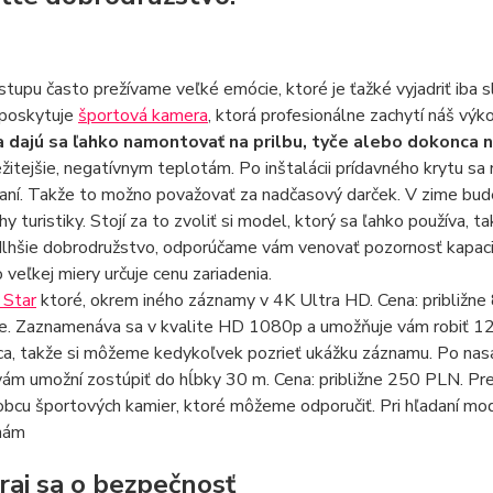
tupu často prežívame veľké emócie, ktoré je ťažké vyjadriť iba s
poskytuje
športová kamera
, ktorá profesionálne zachytí náš výk
a dajú sa ľahko namontovať na prilbu, tyče alebo dokonca n
ežitejšie, negatívnym teplotám. Po inštalácii prídavného krytu sa
vaní. Takže to možno považovať za nadčasový darček. V zime bude
hy turistiky. Stojí za to zvoliť si model, ktorý sa ľahko používa, 
dlhšie dobrodružstvo, odporúčame vám venovať pozornosť kapacit
o veľkej miery určuje cenu zariadenia.
 Star
ktoré, okrem iného záznamy v 4K Ultra HD. Cena: približn
e. Zaznamenáva sa v kvalite HD 1080p a umožňuje vám robiť 12-
ca, takže si môžeme kedykoľvek pozrieť ukážku záznamu. Po na
vám umožní zostúpiť do hĺbky 30 m. Cena: približne 250 PLN. P
obcu športových kamier, ktoré môžeme odporučiť. Pri hľadaní mo
nám
raj sa o bezpečnosť