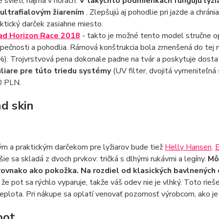
e svieti, najmä v horách.
V takýchto podmienkach fungujú lyžia
 ultrafialovým žiarením
. Zlepšujú aj pohodlie pri jazde a chrá
ktický darček zasiahne miesto.
d Horizon Race 2018
- takto je možné tento model stručne 
pečnosti a pohodlia. Rámová konštrukcia bola zmenšená do tej mier
). Trojvrstvová pena dokonale padne na tvár a poskytuje dosta
liare pre túto triedu systémy
(UV filter, dvojitá vymeniteľn
 PLN.
d skin
m a praktickým darčekom pre lyžiarov bude tiež
Helly Hansen
.
šie sa skladá z dvoch prvkov: tričká s dlhými rukávmi a legíny.
Mô
rovnako ako pokožka. Na rozdiel od klasických bavlnenýc
že pot sa rýchlo vyparuje, takže váš odev nie je vlhký. Toto rieš
eplota. Pri nákupe sa oplatí venovať pozornosť výrobcom, ako je
oot