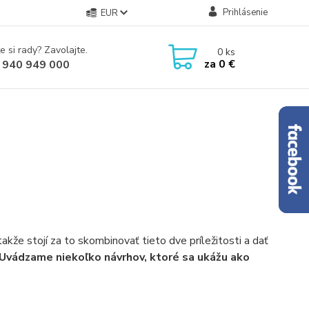
Prihlásenie
EUR
e si rady? Zavolajte.
0
ks
za
0 €
 940 949 000
akže stojí za to skombinovať tieto dve príležitosti a dať
Uvádzame niekoľko návrhov, ktoré sa ukážu ako