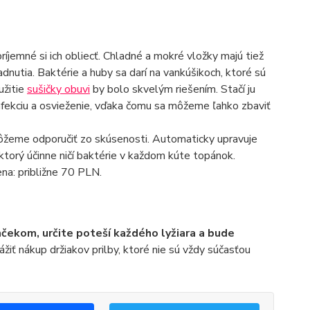
príjemné si ich obliecť. Chladné a mokré vložky majú tiež
dnutia. Baktérie a huby sa darí na vankúšikoch, ktoré sú
užitie
sušičky obuvi
by bolo skvelým riešením. Stačí ju
nfekciu a osvieženie, vďaka čomu sa môžeme ľahko zbaviť
ôžeme odporučiť zo skúsenosti. Automaticky upravuje
ktorý účinne ničí baktérie v každom kúte topánok.
ena: približne 70 PLN.
čekom, určite poteší každého lyžiara a bude
žiť nákup držiakov prilby, ktoré nie sú vždy súčasťou