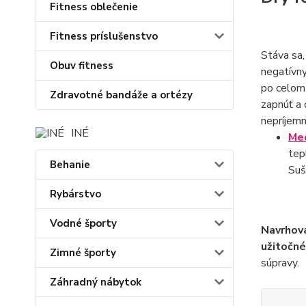
Fitness oblečenie
Fitness príslušenstvo
Stáva sa,
Obuv fitness
negatívny
po celom 
Zdravotné bandáže a ortézy
zapnúť a 
nepríjemn
INÉ
Me
tep
Behanie
Suš
Rybárstvo
Vodné športy
Navrhova
užitočné
Zimné športy
súpravy.
Záhradný nábytok