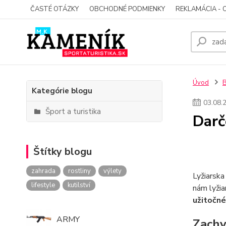
ČASTÉ OTÁZKY
OBCHODNÉ PODMIENKY
REKLAMÁCIA - 
Úvod
Kategórie blogu
03
.
08
.
Šport a turistika
Darč
Štítky blogu
zahrada
rostliny
výlety
Lyžiarska
lifestyle
kutilství
nám lyžia
užitočné 
ARMY
Zachy