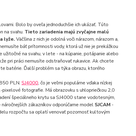
lovami. Bolo by oveľa jednoduchšie ich ukázať. Túto
on na svahu.
Tieto zariadenia majú zvyčajne malú
a lyže.
Väčšina z nich je odolná voči nárazom, nárazom a,
 nemusíte báť prítomnosti vody, ktorá už nie je prekážkou
 užitočné na svahu, v lete - na kúpanie, potápanie alebo
takže pri práci nemusíte odstraňovať rukavice. Ak chcete
e batérie. Ďalší problém sa týka obrazu, ktorého
e 850 PLN.
SJ4000
, čo je veľmi populárne vďaka nízkej
pixelové fotografie. Má obrazovku s uhlopriečkou 2,0
sadení špeciálneho krytu sa SJ4000 stane vodotesným,
re náročnejších zákazníkov odporúčame model
SJCAM
-
delu rozpočtu sa oplatí venovať pozornosť kultovým