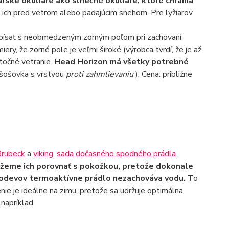
rske okuliare ako slnečné okuliare, ktoré chránia
nia ich pred vetrom alebo padajúcim snehom. Pre lyžiarov
opísať s neobmedzeným zorným poľom pri zachovaní
y, že zorné pole je veľmi široké (výrobca tvrdí, že je až
točné vetranie.
Head Horizon má všetky potrebné
á šošovka s vrstvou
proti zahmlievaniu
). Cena: približne
Brubeck
a
viking
,
sada dočasného spodného prádla
.
žeme ich porovnať s pokožkou, pretože dokonale
h odevov termoaktívne prádlo nezachováva vodu.
To
enie je ideálne na zimu, pretože sa udržuje optimálna
 napríklad