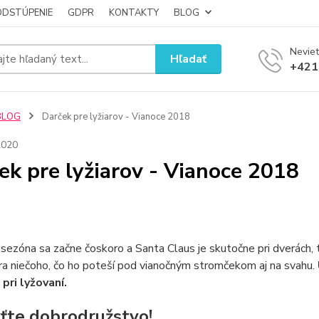
ODSTÚPENIE
GDPR
KONTAKTY
BLOG
Neviet
Hľadať
+421
BLOG
Darček pre lyžiarov - Vianoce 2018
2020
ek pre lyžiarov - Vianoce 2018
 sezóna sa začne čoskoro a Santa Claus je skutočne pri dverách, t
ra niečoho, čo ho poteší pod vianočným stromčekom aj na svahu.
pri lyžovaní.
ťte dobrodružstvo!