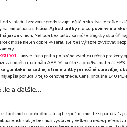
l od vzhľadu, lyžovanie predstavuje určité riziko. Nie je ťažké s
ý na mimoriadne situácie.
Aj keď prilby nie sú povinným prvko
ná jazda v nich.
Nehoda bez prilby sa môže tragicky skončiť, najm
rček môže nielen dobre vyzerať, ale tiež výrazne zvyšovať bezpe
kamery.
 KSU001
- univerzálna prilba poľského výrobcu určená pre ženy aj
azuvzdorného materiálu ABS. Vo vnútri sa používa materiál EPS.
ka gombíku na zadnej strane prilby je možné upraviť jej ob
 najlepšia ponuka v tejto cenovej triede. Cena: približne 140 PLN
lie a ďalšie…
ostúpili nielen pohodlne, ale aj bezpečne, musíte si pamätať aj 
zabudne, ich zrak je bez nich vystavený veľkému nebezpečenstvu.