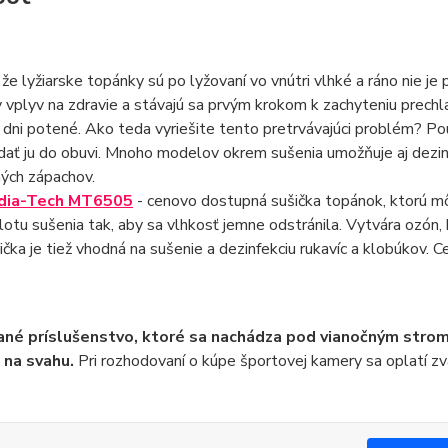
 že lyžiarske topánky sú po lyžovaní vo vnútri vlhké a ráno nie je 
 vplyv na zdravie a stávajú sa prvým krokom k zachyteniu prechla
dni potené. Ako teda vyriešite tento pretrvávajúci problém? Po
dať ju do obuvi. Mnoho modelov okrem sušenia umožňuje aj dezi
ých zápachov.
dia-Tech MT6505
- cenovo dostupná sušička topánok, ktorú m
lotu sušenia tak, aby sa vlhkosť jemne odstránila. Vytvára ozón, 
ička je tiež vhodná na sušenie a dezinfekciu rukavíc a klobúkov. C
né príslušenstvo, ktoré sa nachádza pod vianočným strom
 na svahu.
Pri rozhodovaní o kúpe športovej kamery sa oplatí zvá