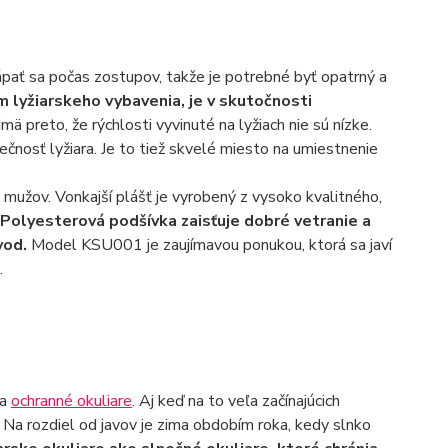
klápať sa počas zostupov, takže je potrebné byť opatrný a
m lyžiarskeho vybavenia, je v skutočnosti
ä preto, že rýchlosti vyvinuté na lyžiach nie sú nízke.
čnosť lyžiara. Je to tiež skvelé miesto na umiestnenie
 mužov. Vonkajší plášť je vyrobený z vysoko kvalitného,
Polyesterová podšívka zaisťuje dobré vetranie a
vod.
Model KSU001 je zaujímavou ponukou, ktorá sa javí
.
na
ochranné okuliare
. Aj keď na to veľa začínajúcich
 Na rozdiel od javov je zima obdobím roka, kedy slnko