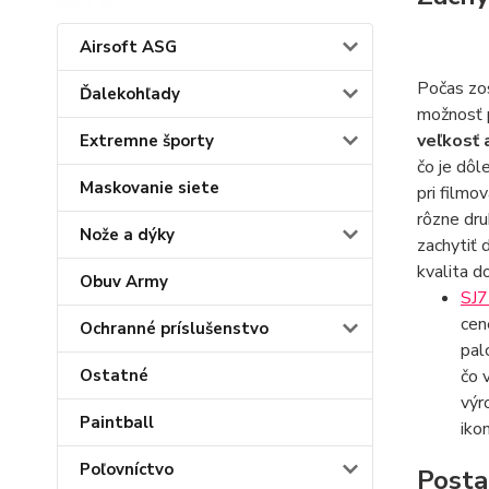
Airsoft ASG
Počas zos
Ďalekohľady
možnosť 
veľkosť 
Extremne športy
čo je dôl
Maskovanie siete
pri filmo
rôzne dru
Nože a dýky
zachytiť 
kvalita d
Obuv Army
SJ7
cen
Ochranné príslušenstvo
pal
čo 
Ostatné
výr
Paintball
iko
Poľovníctvo
Posta