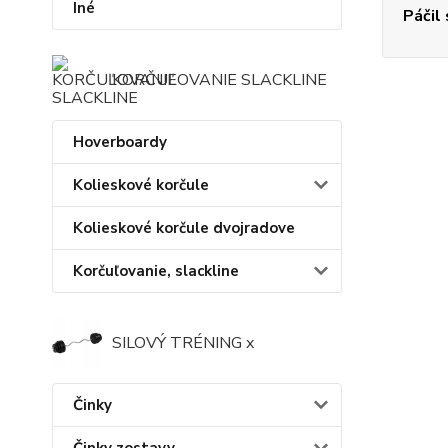
Iné
Páčil
KORČUĽOVANIE SLACKLINE
Hoverboardy
Kolieskové korčule
Kolieskové korčule dvojradove
Korčuľovanie, slackline
SILOVÝ TRÉNING x
Činky