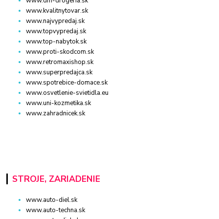
www.dm-drogeria.sk
www.kvalitnytovar.sk
www.najvypredaj.sk
www.topvypredaj.sk
www.top-nabytok.sk
www.proti-skodcom.sk
www.retromaxishop.sk
www.superpredajca.sk
www.spotrebice-domace.sk
www.osvetlenie-svietidla.eu
www.uni-kozmetika.sk
www.zahradnicek.sk
STROJE, ZARIADENIE
www.auto-diel.sk
www.auto-techna.sk