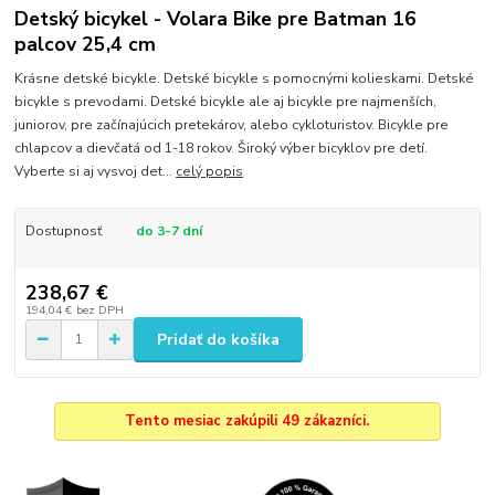
Detský bicykel - Volara Bike pre Batman 16
palcov 25,4 cm
Krásne detské bicykle. Detské bicykle s pomocnými kolieskami. Detské
bicykle s prevodami. Detské bicykle ale aj bicykle pre najmenších,
juniorov, pre začínajúcich pretekárov, alebo cykloturistov. Bicykle pre
chlapcov a dievčatá od 1-18 rokov. Široký výber bicyklov pre detí.
Vyberte si aj vysvoj det...
celý popis
Dostupnosť
do 3-7 dní
238,67 €
194,04 €
bez DPH
Pridať do košíka
Tento mesiac zakúpili 49 zákazníci.