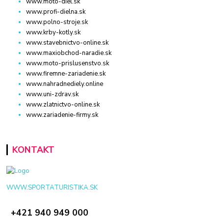
www.moto-diel.sk
www.profi-dielna.sk
www.polno-stroje.sk
www.krby-kotly.sk
www.stavebnictvo-online.sk
www.maxiobchod-naradie.sk
www.moto-prislusenstvo.sk
www.firemne-zariadenie.sk
www.nahradnediely.online
www.uni-zdrav.sk
www.zlatnictvo-online.sk
www.zariadenie-firmy.sk
KONTAKT
WWW.SPORTATURISTIKA.SK
+421 940 949 000