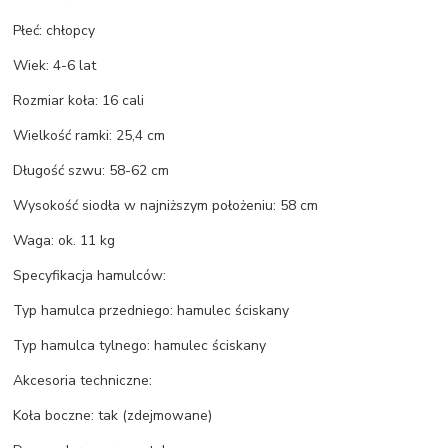
Płeć: chłopcy
Wiek: 4-6 lat
Rozmiar koła: 16 cali
Wielkość ramki: 25,4 cm
Długość szwu: 58-62 cm
Wysokość siodła w najniższym położeniu: 58 cm
Waga: ok. 11 kg
Specyfikacja hamulców:
Typ hamulca przedniego: hamulec ściskany
Typ hamulca tylnego: hamulec ściskany
Akcesoria techniczne:
Koła boczne: tak (zdejmowane)