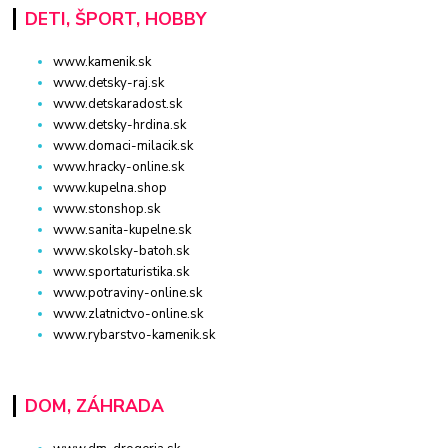
DETI, ŠPORT, HOBBY
www.kamenik.sk
www.detsky-raj.sk
www.detskaradost.sk
www.detsky-hrdina.sk
www.domaci-milacik.sk
www.hracky-online.sk
www.kupelna.shop
www.stonshop.sk
www.sanita-kupelne.sk
www.skolsky-batoh.sk
www.sportaturistika.sk
www.potraviny-online.sk
www.zlatnictvo-online.sk
www.rybarstvo-kamenik.sk
DOM, ZÁHRADA