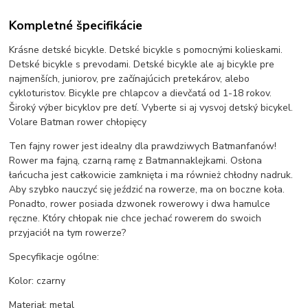
Kompletné špecifikácie
Krásne detské bicykle. Detské bicykle s pomocnými kolieskami.
Detské bicykle s prevodami. Detské bicykle ale aj bicykle pre
najmenších, juniorov, pre začínajúcich pretekárov, alebo
cykloturistov. Bicykle pre chlapcov a dievčatá od 1-18 rokov.
Široký výber bicyklov pre detí. Vyberte si aj vysvoj detský bicykel.
Volare Batman rower chłopięcy
Ten fajny rower jest idealny dla prawdziwych Batmanfanów!
Rower ma fajną, czarną ramę z Batmannaklejkami. Osłona
łańcucha jest całkowicie zamknięta i ma również chłodny nadruk.
Aby szybko nauczyć się jeździć na rowerze, ma on boczne koła.
Ponadto, rower posiada dzwonek rowerowy i dwa hamulce
ręczne. Który chłopak nie chce jechać rowerem do swoich
przyjaciół na tym rowerze?
Specyfikacje ogólne:
Kolor: czarny
Materiał: metal