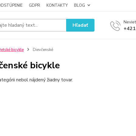
ODSTÚPENIE
GDPR
KONTAKTY
BLOG
Neviet
Hľadať
+421
etské bicykle
Dievčenské
čenské bicykle
ategórii nebol nájdený žiadny tovar.