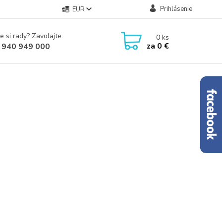
Prihlásenie
EUR
e si rady? Zavolajte.
0
ks
za
0 €
 940 949 000