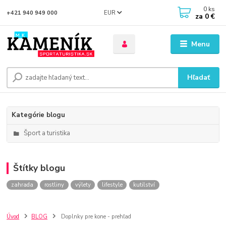
0
ks
EUR
+421 940 949 000
za
0 €
Menu
Hľadať
Kategórie blogu
Šport a turistika
Štítky blogu
zahrada
rostliny
výlety
lifestyle
kutilství
Úvod
BLOG
Doplnky pre kone - prehľad