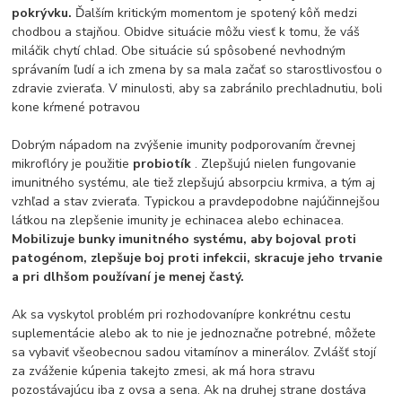
pokrývku.
Ďalším kritickým momentom je spotený kôň medzi
chodbou a stajňou. Obidve situácie môžu viesť k tomu, že váš
miláčik chytí chlad. Obe situácie sú spôsobené nevhodným
správaním ľudí a ich zmena by sa mala začať so starostlivosťou o
zdravie zvieraťa. V minulosti, aby sa zabránilo prechladnutiu, boli
kone kŕmené potravou
Dobrým nápadom na zvýšenie imunity podporovaním črevnej
mikroflóry je použitie
probiotík
. Zlepšujú nielen fungovanie
imunitného systému, ale tiež zlepšujú absorpciu krmiva, a tým aj
vzhľad a stav zvieraťa. Typickou a pravdepodobne najúčinnejšou
látkou na zlepšenie imunity je echinacea alebo echinacea.
Mobilizuje bunky imunitného systému, aby bojoval proti
patogénom, zlepšuje boj proti infekcii, skracuje jeho trvanie
a pri dlhšom používaní je menej častý.
Ak sa vyskytol problém pri rozhodovanípre konkrétnu cestu
suplementácie alebo ak to nie je jednoznačne potrebné, môžete
sa vybaviť všeobecnou sadou vitamínov a minerálov. Zvlášť stojí
za zváženie kúpenia takejto zmesi, ak má hora stravu
pozostávajúcu iba z ovsa a sena. Ak na druhej strane dostáva