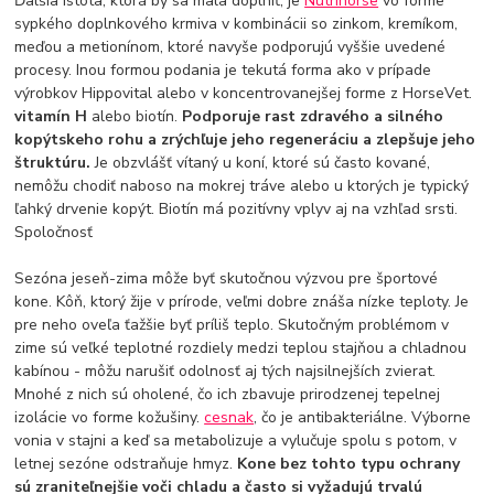
Ďalšia istota, ktorá by sa mala doplniť, je
Nutrihorse
vo forme
sypkého doplnkového krmiva v kombinácii so zinkom, kremíkom,
meďou a metionínom, ktoré navyše podporujú vyššie uvedené
procesy. Inou formou podania je tekutá forma ako v prípade
výrobkov Hippovital alebo v koncentrovanejšej forme z HorseVet.
vitamín H
alebo biotín.
Podporuje rast zdravého a silného
kopýtskeho rohu a zrýchľuje jeho regeneráciu a zlepšuje jeho
štruktúru.
Je obzvlášť vítaný u koní, ktoré sú často kované,
nemôžu chodiť naboso na mokrej tráve alebo u ktorých je typický
ľahký drvenie kopýt. Biotín má pozitívny vplyv aj na vzhľad srsti.
Spoločnosť
Sezóna jeseň-zima môže byť skutočnou výzvou pre športové
kone. Kôň, ktorý žije v prírode, veľmi dobre znáša nízke teploty. Je
pre neho oveľa ťažšie byť príliš teplo. Skutočným problémom v
zime sú veľké teplotné rozdiely medzi teplou stajňou a chladnou
kabínou - môžu narušiť odolnosť aj tých najsilnejších zvierat.
Mnohé z nich sú oholené, čo ich zbavuje prirodzenej tepelnej
izolácie vo forme kožušiny.
cesnak
, čo je antibakteriálne. Výborne
vonia v stajni a keď sa metabolizuje a vylučuje spolu s potom, v
letnej sezóne odstraňuje hmyz.
Kone bez tohto typu ochrany
sú zraniteľnejšie voči chladu a často si vyžadujú trvalú