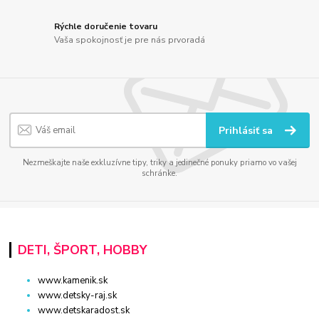
Rýchle doručenie tovaru
Vaša spokojnosť je pre nás prvoradá
Prihlásiť sa
Nezmeškajte naše exkluzívne tipy, triky a jedinečné ponuky priamo vo vašej
schránke.
DETI, ŠPORT, HOBBY
www.kamenik.sk
www.detsky-raj.sk
www.detskaradost.sk