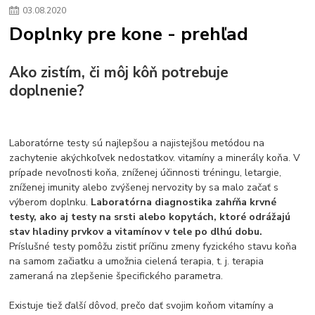
03
.
08
.
2020
Doplnky pre kone - prehľad
Ako zistím, či môj kôň potrebuje
doplnenie?
Laboratórne testy sú najlepšou a najistejšou metódou na
zachytenie akýchkoľvek nedostatkov. vitamíny a minerály koňa. V
prípade nevoľnosti koňa, zníženej účinnosti tréningu, letargie,
zníženej imunity alebo zvýšenej nervozity by sa malo začať s
výberom doplnku.
Laboratórna diagnostika zahŕňa krvné
testy, ako aj testy na srsti alebo kopytách, ktoré odrážajú
stav hladiny prvkov a vitamínov v tele po dlhú dobu.
Príslušné testy pomôžu zistiť príčinu zmeny fyzického stavu koňa
na samom začiatku a umožnia cielená terapia, t. j. terapia
zameraná na zlepšenie špecifického parametra.
Existuje tiež ďalší dôvod, prečo dať svojim koňom vitamíny a