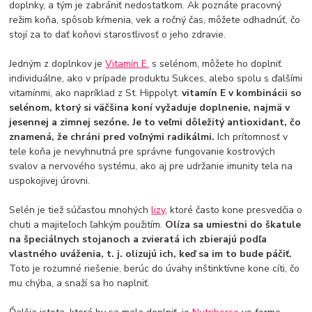
doplnky, a tým je zabrániť nedostatkom. Ak poznáte pracovný
režim koňa, spôsob kŕmenia, vek a ročný čas, môžete odhadnúť, čo
stojí za to dať koňovi starostlivosť o jeho zdravie.
Jedným z doplnkov je
Vitamín E.
s selénom, môžete ho doplniť
individuálne, ako v prípade produktu Sukces, alebo spolu s ďalšími
vitamínmi, ako napríklad z St. Hippolyt.
vitamín E v kombinácii so
selénom, ktorý si väčšina koní vyžaduje doplnenie, najmä v
jesennej a zimnej sezóne. Je to veľmi dôležitý antioxidant, čo
znamená, že chráni pred voľnými radikálmi.
Ich prítomnosť v
tele koňa je nevyhnutná pre správne fungovanie kostrových
svalov a nervového systému, ako aj pre udržanie imunity tela na
uspokojivej úrovni.
Selén je tiež súčasťou mnohých
lizy
, ktoré často kone presvedčia o
chuti a majiteľoch ľahkým použitím.
Olíza sa umiestni do škatule
na špeciálnych stojanoch a zvieratá ich zbierajú podľa
vlastného uváženia, t. j. olizujú ich, keď sa im to bude páčiť.
Toto je rozumné riešenie, berúc do úvahy inštinktívne kone cíti, čo
mu chýba, a snaží sa ho naplniť.