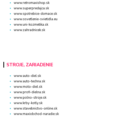
www.retromaxishop.sk
www.superpredajca.sk
www.spotrebice-domace.sk
www.osvetlenie-svietidla.eu
www.uni-kozmetika.sk
www.zahradnicek.sk
STROJE, ZARIADENIE
www.auto-diel.sk
www.auto-techna.sk
www.moto-diel.sk
www.profi-dielna.sk
www.polno-stroje.sk
www.krby-kotly.sk
www.stavebnictvo-online.sk
www.maxiobchod-naradie.sk