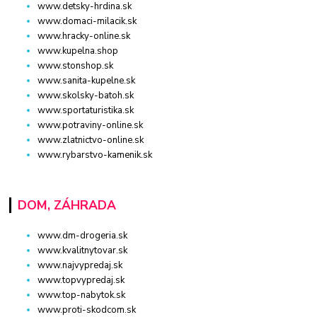
www.detsky-hrdina.sk
www.domaci-milacik.sk
www.hracky-online.sk
www.kupelna.shop
www.stonshop.sk
www.sanita-kupelne.sk
www.skolsky-batoh.sk
www.sportaturistika.sk
www.potraviny-online.sk
www.zlatnictvo-online.sk
www.rybarstvo-kamenik.sk
DOM, ZÁHRADA
www.dm-drogeria.sk
www.kvalitnytovar.sk
www.najvypredaj.sk
www.topvypredaj.sk
www.top-nabytok.sk
www.proti-skodcom.sk