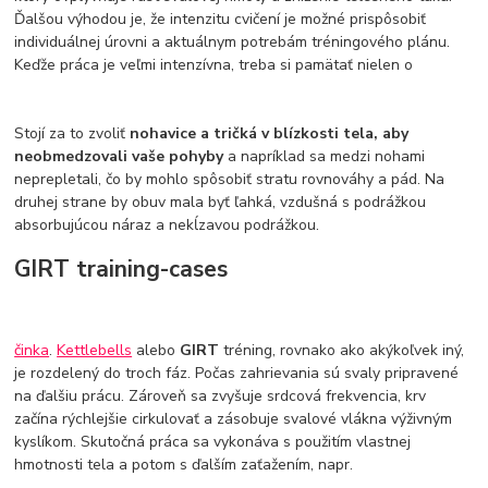
Ďalšou výhodou je, že intenzitu cvičení je možné prispôsobiť
individuálnej úrovni a aktuálnym potrebám tréningového plánu.
Keďže práca je veľmi intenzívna, treba si pamätať nielen o
Stojí za to zvoliť
nohavice a tričká v blízkosti tela, aby
neobmedzovali vaše pohyby
a napríklad sa medzi nohami
neprepletali, čo by mohlo spôsobiť stratu rovnováhy a pád. Na
druhej strane by obuv mala byť ľahká, vzdušná s podrážkou
absorbujúcou náraz a nekĺzavou podrážkou.
GIRT training-cases
činka
.
Kettlebells
alebo
GIRT
tréning, rovnako ako akýkoľvek iný,
je rozdelený do troch fáz. Počas zahrievania sú svaly pripravené
na ďalšiu prácu. Zároveň sa zvyšuje srdcová frekvencia, krv
začína rýchlejšie cirkulovať a zásobuje svalové vlákna výživným
kyslíkom. Skutočná práca sa vykonáva s použitím vlastnej
hmotnosti tela a potom s ďalším zaťažením, napr.