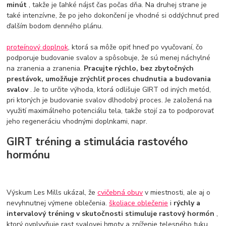
minút
, takže je ľahké nájsť čas počas dňa. Na druhej strane je
také intenzívne, že po jeho dokončení je vhodné si oddýchnuť pred
ďalším bodom denného plánu.
proteínový doplnok
, ktorá sa môže opiť hneď po vyučovaní, čo
podporuje budovanie svalov a spôsobuje, že sú menej náchylné
na zranenia a zranenia.
Pracujte rýchlo, bez zbytočných
prestávok, umožňuje zrýchliť proces chudnutia a budovania
svalov
. Je to určite výhoda, ktorá odlišuje GIRT od iných metód,
pri ktorých je budovanie svalov dlhodobý proces. Je založená na
využití maximálneho potenciálu tela, takže stojí za to podporovať
jeho regeneráciu vhodnými doplnkami, napr.
GIRT tréning a stimulácia rastového
hormónu
Výskum Les Mills ukázal, že
cvičebná obuv
v miestnosti, ale aj o
nevyhnutnej výmene oblečenia.
školiace oblečenie
i
rýchly a
intervalový tréning v skutočnosti stimuluje rastový hormón
,
ktorý ovplyvňuje rast svalovej hmoty a zníženie telesného tuku.