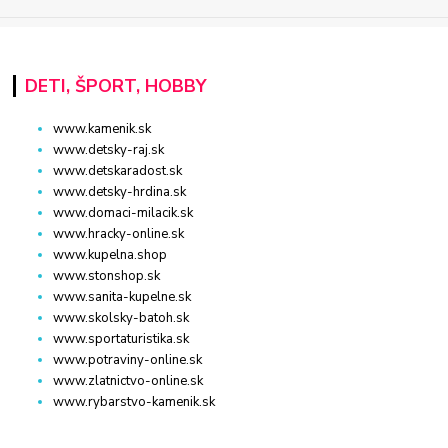
DETI, ŠPORT, HOBBY
www.kamenik.sk
www.detsky-raj.sk
www.detskaradost.sk
www.detsky-hrdina.sk
www.domaci-milacik.sk
www.hracky-online.sk
www.kupelna.shop
www.stonshop.sk
www.sanita-kupelne.sk
www.skolsky-batoh.sk
www.sportaturistika.sk
www.potraviny-online.sk
www.zlatnictvo-online.sk
www.rybarstvo-kamenik.sk