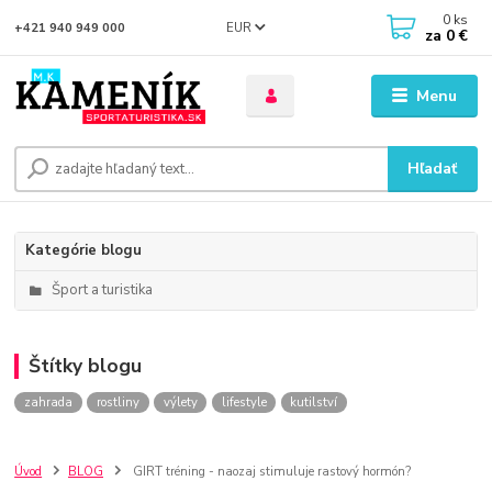
0
ks
EUR
+421 940 949 000
za
0 €
Menu
Hľadať
Kategórie blogu
Šport a turistika
Štítky blogu
zahrada
rostliny
výlety
lifestyle
kutilství
Úvod
BLOG
GIRT tréning - naozaj stimuluje rastový hormón?