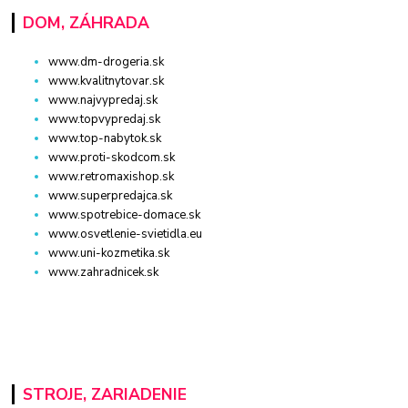
DOM, ZÁHRADA
www.dm-drogeria.sk
www.kvalitnytovar.sk
www.najvypredaj.sk
www.topvypredaj.sk
www.top-nabytok.sk
www.proti-skodcom.sk
www.retromaxishop.sk
www.superpredajca.sk
www.spotrebice-domace.sk
www.osvetlenie-svietidla.eu
www.uni-kozmetika.sk
www.zahradnicek.sk
STROJE, ZARIADENIE