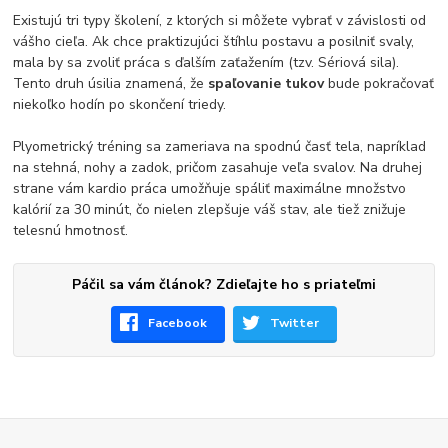
Existujú tri typy školení, z ktorých si môžete vybrať v závislosti od
vášho cieľa. Ak chce praktizujúci štíhlu postavu a posilniť svaly,
mala by sa zvoliť práca s ďalším zaťažením (tzv. Sériová sila).
Tento druh úsilia znamená, že
spaľovanie tukov
bude pokračovať
niekoľko hodín po skončení triedy.
Plyometrický tréning sa zameriava na spodnú časť tela, napríklad
na stehná, nohy a zadok, pričom zasahuje veľa svalov. Na druhej
strane vám kardio práca umožňuje spáliť maximálne množstvo
kalórií za 30 minút, čo nielen zlepšuje váš stav, ale tiež znižuje
telesnú hmotnosť.
Páčil sa vám článok? Zdieľajte ho s priateľmi
Facebook
Twitter