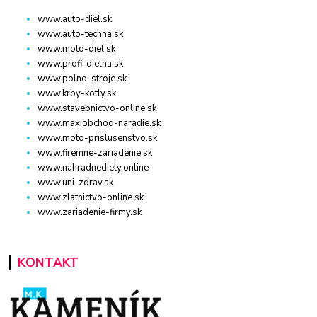
www.auto-diel.sk
www.auto-techna.sk
www.moto-diel.sk
www.profi-dielna.sk
www.polno-stroje.sk
www.krby-kotly.sk
www.stavebnictvo-online.sk
www.maxiobchod-naradie.sk
www.moto-prislusenstvo.sk
www.firemne-zariadenie.sk
www.nahradnediely.online
www.uni-zdrav.sk
www.zlatnictvo-online.sk
www.zariadenie-firmy.sk
KONTAKT