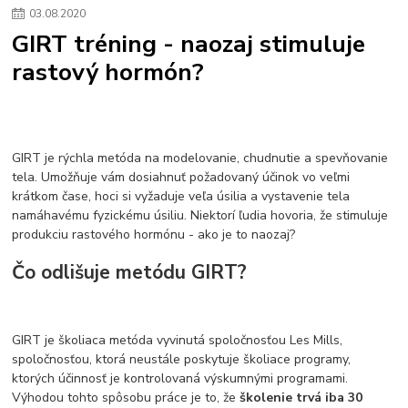
03
.
08
.
2020
GIRT tréning - naozaj stimuluje
rastový hormón?
GIRT je rýchla metóda na modelovanie, chudnutie a spevňovanie
tela. Umožňuje vám dosiahnuť požadovaný účinok vo veľmi
krátkom čase, hoci si vyžaduje veľa úsilia a vystavenie tela
namáhavému fyzickému úsiliu. Niektorí ľudia hovoria, že stimuluje
produkciu rastového hormónu - ako je to naozaj?
Čo odlišuje metódu GIRT?
GIRT je školiaca metóda vyvinutá spoločnosťou Les Mills,
spoločnosťou, ktorá neustále poskytuje školiace programy,
ktorých účinnosť je kontrolovaná výskumnými programami.
Výhodou tohto spôsobu práce je to, že
školenie trvá iba 30