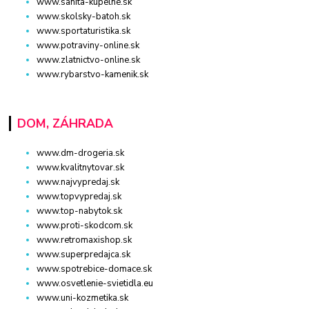
www.sanita-kupelne.sk
www.skolsky-batoh.sk
www.sportaturistika.sk
www.potraviny-online.sk
www.zlatnictvo-online.sk
www.rybarstvo-kamenik.sk
DOM, ZÁHRADA
www.dm-drogeria.sk
www.kvalitnytovar.sk
www.najvypredaj.sk
www.topvypredaj.sk
www.top-nabytok.sk
www.proti-skodcom.sk
www.retromaxishop.sk
www.superpredajca.sk
www.spotrebice-domace.sk
www.osvetlenie-svietidla.eu
www.uni-kozmetika.sk