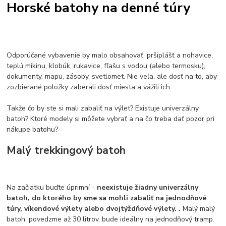
Horské batohy na denné túry
Odporúčané vybavenie by malo obsahovať: pršiplášť a nohavice,
teplú mikinu, klobúk, rukavice, fľašu s vodou (alebo termosku),
dokumenty, mapu, zásoby, svetlomet. Nie veľa, ale dosť na to, aby
zozbierané položky zaberali dosť miesta a vážili ich.
Takže čo by ste si mali zabaliť na výlet? Existuje univerzálny
batoh? Ktoré modely si môžete vybrať a na čo treba dať pozor pri
nákupe batohu?
Malý trekkingový batoh
Na začiatku buďte úprimní -
neexistuje žiadny univerzálny
batoh, do ktorého by sme sa mohli zabaliť na jednodňové
túry, víkendové výlety alebo dvojtýždňové výlety. .
Malý malý
batoh, povedzme až 30 litrov, bude ideálny na jednodňový tramp.