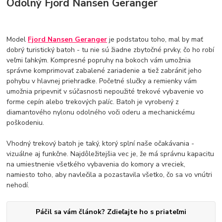
Odolný Fjord Nansen Geranger
Model
Fjord Nansen Geranger
je podstatou toho, mal by mať
dobrý turistický batoh - tu nie sú žiadne zbytočné prvky, čo ho robí
veľmi ľahkým. Kompresné popruhy na bokoch vám umožnia
správne komprimovať zabalené zariadenie a tiež zabrániť jeho
pohybu v hlavnej priehradke. Početné slučky a remienky vám
umožnia pripevniť v súčasnosti nepoužité trekové vybavenie vo
forme cepín alebo trekových palíc. Batoh je vyrobený z
diamantového nylonu odolného voči oderu a mechanickému
poškodeniu.
Vhodný trekový batoh je taký, ktorý splní naše očakávania -
vizuálne aj funkčne. Najdôležitejšia vec je, že má správnu kapacitu
na umiestnenie všetkého vybavenia do komory a vreciek,
namiesto toho, aby navlečila a pozastavila všetko, čo sa vo vnútri
nehodí.
Páčil sa vám článok? Zdieľajte ho s priateľmi