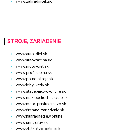
www.zahradnicek.sk
STROJE, ZARIADENIE
www.auto-diel.sk
www.auto-techna.sk
www.moto-diel.sk
www.profi-dielna.sk
www.polno-stroje.sk
www.krby-kotly.sk
www.stavebnictvo-online.sk
www.maxiobchod-naradie.sk
www.moto-prislusenstvo.sk
www.firemne-zariadenie.sk
www.nahradnediely.online
www.uni-zdrav.sk
www.zlatnictvo-online.sk