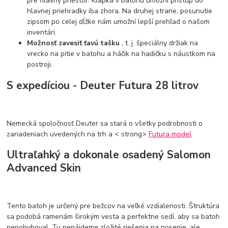
pre hlavný priestor. Klapka v batohu umožní prístup do
hlavnej priehradky iba zhora. Na druhej strane, posunutie
zipsom po celej dĺžke nám umožní lepší prehľad o našom
inventári.
Možnosť zavesiť ťavú tašku
, t. j. špeciálny držiak na
vrecko na pitie v batohu a háčik na hadičku s náustkom na
postroji.
S expedíciou - Deuter Futura 28 litrov
Nemecká spoločnosť Deuter sa stará o všetky podrobnosti o
zariadeniach uvedených na trh a < strong>
Futura model
Ultraľahký a dokonale osadený Salomon
Advanced Skin
Tento batoh je určený pre bežcov na veľké vzdialenosti. Štruktúra
sa podobá ramenám širokým vesta a perfektne sedí, aby sa batoh
nepohyboval. Tu nenájdeme zložité riešenia na nosenie, ale