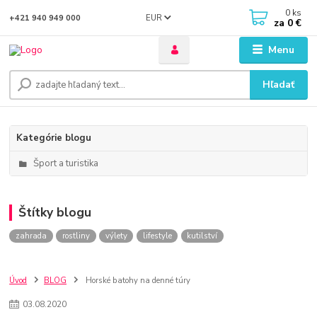
0
ks
EUR
+421 940 949 000
za
0 €
Menu
Hľadať
Kategórie blogu
Šport a turistika
Štítky blogu
zahrada
rostliny
výlety
lifestyle
kutilství
Úvod
BLOG
Horské batohy na denné túry
03
.
08
.
2020