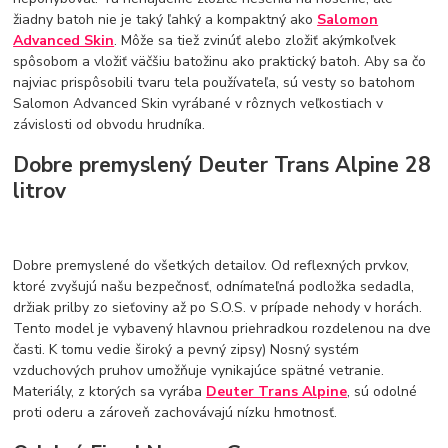
žiadny batoh nie je taký ľahký a kompaktný ako
Salomon
Advanced Skin
. Môže sa tiež zvinúť alebo zložiť akýmkoľvek
spôsobom a vložiť väčšiu batožinu ako praktický batoh. Aby sa čo
najviac prispôsobili tvaru tela používateľa, sú vesty so batohom
Salomon Advanced Skin vyrábané v rôznych veľkostiach v
závislosti od obvodu hrudníka.
Dobre premyslený Deuter Trans Alpine 28
litrov
Dobre premyslené do všetkých detailov. Od reflexných prvkov,
ktoré zvyšujú našu bezpečnosť, odnímateľná podložka sedadla,
držiak prilby zo sieťoviny až po S.O.S. v prípade nehody v horách.
Tento model je vybavený hlavnou priehradkou rozdelenou na dve
časti. K tomu vedie široký a pevný zipsy) Nosný systém
vzduchových pruhov umožňuje vynikajúce spätné vetranie.
Materiály, z ktorých sa vyrába
Deuter Trans Alpine
, sú odolné
proti oderu a zároveň zachovávajú nízku hmotnosť.