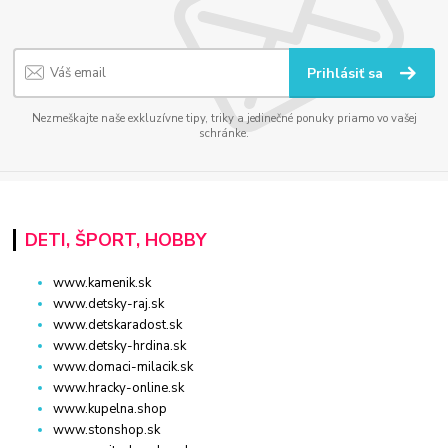
Prihlásiť sa
Nezmeškajte naše exkluzívne tipy, triky a jedinečné ponuky priamo vo vašej
schránke.
DETI, ŠPORT, HOBBY
www.kamenik.sk
www.detsky-raj.sk
www.detskaradost.sk
www.detsky-hrdina.sk
www.domaci-milacik.sk
www.hracky-online.sk
www.kupelna.shop
www.stonshop.sk