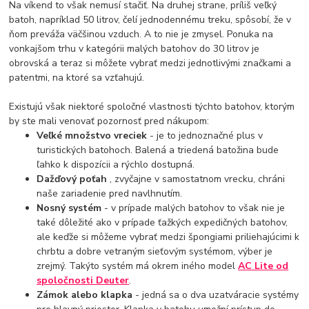
Na víkend to však nemusí stačiť. Na druhej strane, príliš veľký
batoh, napríklad 50 litrov, čelí jednodennému treku, spôsobí, že v
ňom preváža väčšinou vzduch. A to nie je zmysel. Ponuka na
vonkajšom trhu v kategórii malých batohov do 30 litrov je
obrovská a teraz si môžete vybrať medzi jednotlivými značkami a
patentmi, na ktoré sa vzťahujú.
Existujú však niektoré spoločné vlastnosti týchto batohov, ktorým
by ste mali venovať pozornosť pred nákupom:
Veľké množstvo vreciek
- je to jednoznačné plus v
turistických batohoch. Balená a triedená batožina bude
ľahko k dispozícii a rýchlo dostupná.
Dažďový poťah
, zvyčajne v samostatnom vrecku, chráni
naše zariadenie pred navlhnutím.
Nosný systém
- v prípade malých batohov to však nie je
také dôležité ako v prípade ťažkých expedičných batohov,
ale keďže si môžeme vybrať medzi špongiami priliehajúcimi k
chrbtu a dobre vetraným sieťovým systémom, výber je
zrejmý. Takýto systém má okrem iného model
AC Lite od
spoločnosti Deuter
.
Zámok alebo klapka
- jedná sa o dva uzatváracie systémy