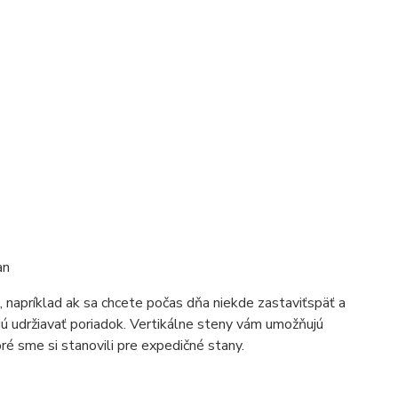
an
ť, napríklad ak sa chcete počas dňa niekde zastaviťspäť a
jú udržiavať poriadok. Vertikálne steny vám umožňujú
ré sme si stanovili pre expedičné stany.