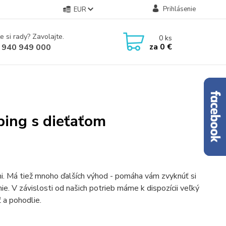
Prihlásenie
EUR
e si rady? Zavolajte.
0
ks
za
0 €
 940 949 000
ing s dieťaťom
čmi. Má tiež mnoho ďalších výhod - pomáha vám zvyknúť si
e. V závislosti od našich potrieb máme k dispozícii veľký
 a pohodlie.