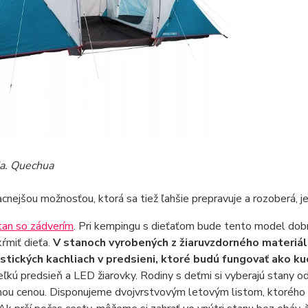
ia. Quechua
acnejšou možnosťou, ktorá sa tiež ľahšie prepravuje a rozoberá, j
tan so zádverím
. Pri kempingu s dieťaťom bude tento model dobr
ŕmiť dieťa.
V stanoch vyrobených z žiaruvzdorného materiá
ristických kachliach v predsieni, ktoré budú fungovať ako k
eľkú predsieň a LED žiarovky. Rodiny s deťmi si vyberajú stany od
ľnou cenou. Disponujeme dvojvrstvovým letovým listom, ktorého š