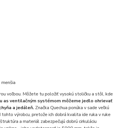
e menšia
ou voľbou. Môžete tu položiť vysokú stoličku a stôl, kde
lu as ventilačným systémom môžeme jedlo ohrievať
uchyňa a jedáleň.
Značka Quechua ponúka v sade veľkú
 tohto výrobcu, pretože ich dobrá kvalita ide ruka v ruke
truktúra a materiál zabezpečujú dobrú cirkuláciu