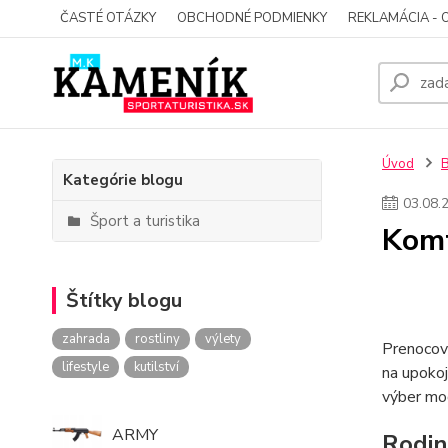
ČASTÉ OTÁZKY
OBCHODNÉ PODMIENKY
REKLAMÁCIA - 
Úvod
Kategórie blogu
03
.
08
.
Šport a turistika
Komf
Štítky blogu
zahrada
rostliny
výlety
Prenocova
lifestyle
kutilství
na upokoj
výber mod
ARMY
Rodi