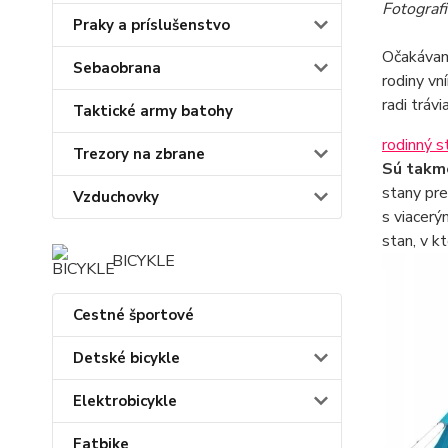
Fotografi
Praky a príslušenstvo
Očakávame
Sebaobrana
rodiny vn
radi tráv
Taktické army batohy
rodinný s
Trezory na zbrane
Sú takme
stany pre
Vzduchovky
s viacerý
stan, v k
BICYKLE
Cestné športové
Detské bicykle
Elektrobicykle
Fatbike