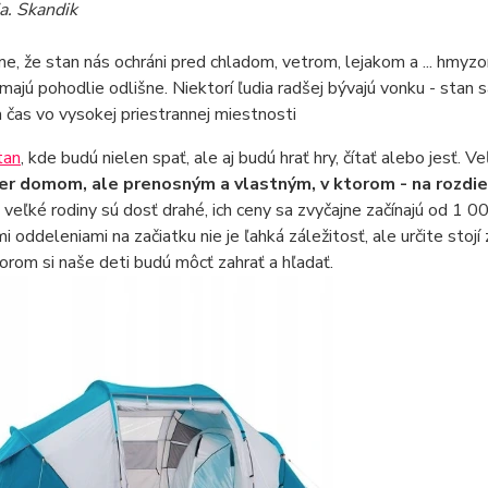
a. Skandik
, že stan nás ochráni pred chladom, vetrom, lejakom a ... hmyzo
ímajú pohodlie odlišne. Niektorí ľudia radšej bývajú vonku - stan s
ia čas vo vysokej priestrannej miestnosti
tan
, kde budú nielen spať, ale aj budú hrať hry, čítať alebo jesť.
r domom, ale prenosným a vlastným, v ktorom - na rozdiel
 veľké rodiny sú dosť drahé, ich ceny sa zvyčajne začínajú od
mi oddeleniami na začiatku nie je ľahká záležitosť, ale určite stojí
torom si naše deti budú môcť zahrať a hľadať.