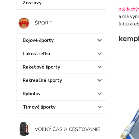
Zostavy
baldachýn
a má vyni
ŠPORT
štítu ale
kempi
Bojové športy
Lukostreľba
Raketové športy
Rekreačné športy
Rybolov
Tímové športy
VOĽNÝ ČAS A CESTOVANIE