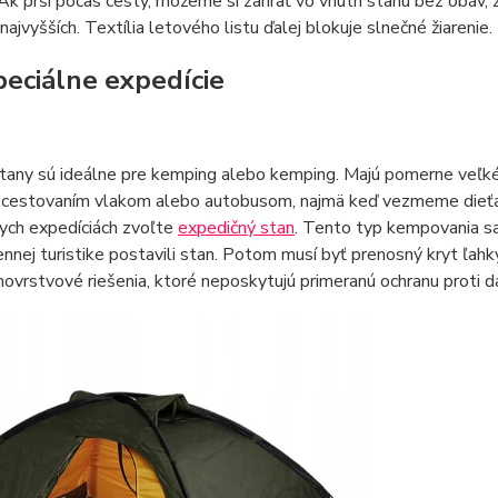
Ak prší počas cesty, môžeme si zahrať vo vnútri stanu bez obáv,
najvyšších. Textília letového listu ďalej blokuje slnečné žiarenie.
peciálne expedície
tany sú ideálne pre kemping alebo kemping. Majú pomerne veľké 
 cestovaním vlakom alebo autobusom, najmä keď vezmeme dieťa n
ych expedíciách zvoľte
expedičný stan
. Tento typ kempovania sa
nnej turistike postavili stan. Potom musí byť prenosný kryt ľa
novrstvové riešenia, ktoré neposkytujú primeranú ochranu proti 