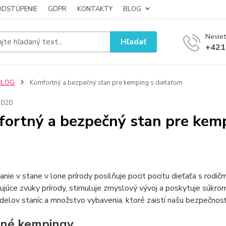
ODSTÚPENIE
GDPR
KONTAKTY
BLOG
Neviet
Hľadať
+421
BLOG
Komfortný a bezpečný stan pre kemping s dieťaťom
2020
ortný a bezpečný stan pre kemp
nie v stane v lone prírody posilňuje pocit pocitu dieťaťa s rodi
ujúce zvuky prírody, stimuluje zmyslový vývoj a poskytuje súkromi
elov staníc a množstvo vybavenia, ktoré zaistí našu bezpečnosť
nné kempingy