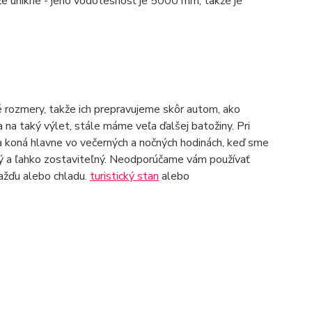
 že unikne - jeho vodotesnosť je 5000 mm, takže je
rozmery, takže ich prepravujeme skôr autom, ako
a taký výlet, stále máme veľa ďalšej batožiny. Pri
 koná hlavne vo večerných a nočných hodinách, keď sme
hký a ľahko zostaviteľný. Neodporúčame vám používať
dažďu alebo chladu.
turistický stan
alebo