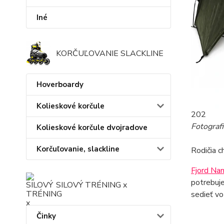
Iné
KORČUĽOVANIE SLACKLINE
Hoverboardy
Kolieskové korčule
202
Fotograf
Kolieskové korčule dvojradove
Korčuľovanie, slackline
Rodičia c
Fjord Nan
potrebuje
SILOVÝ TRÉNING x
sedieť vo
Činky