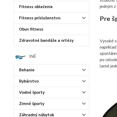
vzduchu. 
jedným z 
Fitness oblečenie
Pre š
Fitness príslušenstvo
Obuv fitness
Zdravotné bandáže a ortézy
Vysoké s
napríklad
spontánn
INÉ
po celode
lacné jed
Behanie
Rybárstvo
Vodné športy
Zimné športy
Záhradný nábytok