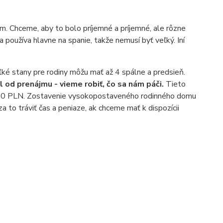
m. Chceme, aby to bolo príjemné a príjemné, ale rôzne
a používa hlavne na spanie, takže nemusí byť veľký. Iní
 Veľké stany pre rodiny môžu mať až 4 spálne a predsieň.
 od prenájmu - vieme robiť, čo sa nám páči.
Tieto
 1 000 PLN. Zostavenie vysokopostaveného rodinného domu
 za to tráviť čas a peniaze, ak chceme mať k dispozícii