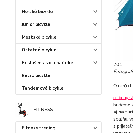
Horské bicykle
Junior bicykle
Mestské bicykle
Ostatné bicykle
Príslušenstvo a náradie
201
Fotograf
Retro bicykle
O niečo l
Tandemové bicykle
rodinný s
budeme k
FITNESS
aj na tu
spálňu, v
s prijate
Fitness tréning