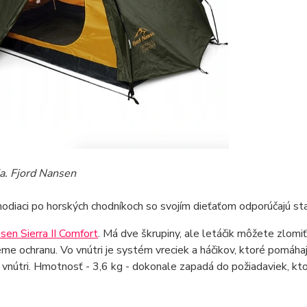
ia. Fjord Nansen
hodiaci po horských chodníkoch so svojím dieťaťom odporúčajú st
sen Sierra II Comfort
. Má dve škrupiny, ale letáčik môžete zlomi
me ochranu. Vo vnútri je systém vreciek a háčikov, ktoré pomáha
 vnútri. Hmotnosť - 3,6 kg - dokonale zapadá do požiadaviek, kto