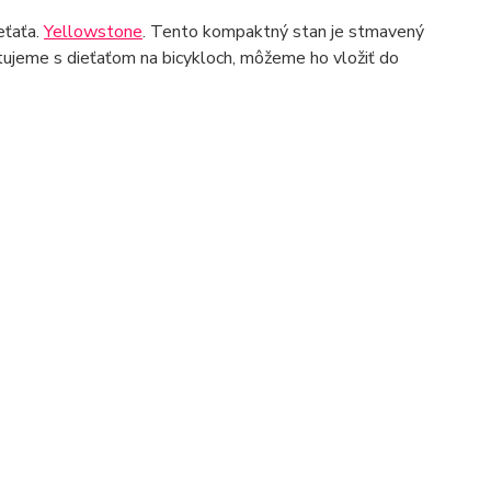
eťaťa.
Yellowstone
. Tento kompaktný stan je stmavený
stujeme s dieťaťom na bicykloch, môžeme ho vložiť do