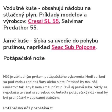
Vzdušné kuše
- obsahujú nádobu na
stlačený plyn. Príklady modelov a
výrobcov:
Cressi SL 55
, Salvimar
Predathor 55.
Jarné kuše
- šípka sa uvedie do pohybu
pružinou, napríklad
Seac Sub Polpone
.
Potápačské nože
Nôž je základným prvkom potápačského vybavenia. Hodí sa, keď
sa pod vodou zapletú čiary alebo siete. Potápač by mal nôž
umiestniť tak, aby k nemu mal prístup ľavá aj pravá ruka. Nikdy sa
nepokúšajte vziať si so sebou do lietadla potápačský nôž - mal by
byť prenášaný v zapísanej batožine.
Potápačský nôž pozostáva z: