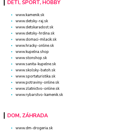
DETI, ŠPORT, HOBBY
www.kamenik.sk
www.detsky-raj.sk
www.detskaradost.sk
www.detsky-hrdina.sk
www.domaci-milacik.sk
www.hracky-online.sk
www.kupelna.shop
www.stonshop.sk
www.sanita-kupelne.sk
www.skolsky-batoh.sk
www.sportaturistika.sk
www.potraviny-online.sk
www.zlatnictvo-online.sk
www.rybarstvo-kamenik.sk
DOM, ZÁHRADA
www.dm-drogeria.sk