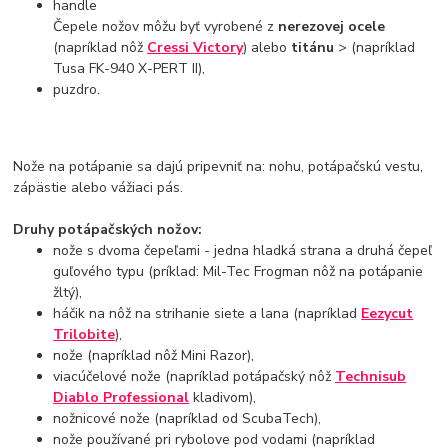
handle
Čepele nožov môžu byť vyrobené z
nerezovej ocele
(napríklad nôž
Cressi Victory
) alebo
titánu
> (napríklad
Tusa FK-940 X-PERT II),
puzdro.
Nože na potápanie sa dajú pripevniť na: nohu, potápačskú vestu,
zápästie alebo vážiaci pás.
Druhy potápačských nožov:
nože s dvoma čepeľami - jedna hladká strana a druhá čepeľ
guľového typu (príklad: Mil-Tec Frogman nôž na potápanie
žltý),
háčik na nôž na strihanie siete a lana (napríklad
Eezycut
Trilobite
),
nože (napríklad nôž Mini Razor),
viacúčelové nože (napríklad potápačský nôž
Technisub
Diablo Professional
kladivom),
nožnicové nože (napríklad od ScubaTech),
nože používané pri rybolove pod vodami (napríklad