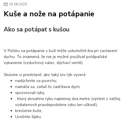
03
.
08
.
2020
Kuše a nože na potápanie
Ako sa potápať s kušou
V Poľsku sa potápanie s kuší môže uskutočniť iba pri zastavení
dychu. To znamená, že nie je možné používať potápačské
vybavenie (vzduchový valec, dýchací ventil).
Skúsme si predstaviť, ako taký lov rýb vyzerá:
nadýchnite sa povrchu,
namáča sa, zatiaľ čo zadržiava dych,
spozorovať ryby,
, ktorý dosiahne rybu najmenej dva metre (výstrel z väčšej
vzdialenosti pravdepodobne rybu len uškodí),
kreslenie kuše,
Uvoľnite šípku.