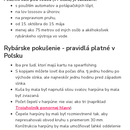
s použitím automatov a potápačských lôpt,
na lov lososov a úhorov,
na prepravnom pruhu,
od 15. októbra do 15. mája
menej ako 75 metrov od iných osôb a akéhokoľvek
rybárskeho výstroja vo vode.
Rybárske pokušenie - pravidlá platné v
Poľsku
Iba pre ľudí, ktorí majú kartu na spearfishing.
S kopijami môžete loviť iba počas dňa, tj jednu hodinu po
východe slnka, ale najneskôr jednu hodinu pred západom
slnka.
Kuša by mala byť napnutá silou svalov, harpúna by mala
byť zviazaná.
Počet čepelí v harpúne: nie viac ako tri (napríklad
Trojuholník ponornej hlavy
).
Čepele harpúny by mali byť rozmiestnené tak, aby
nepresahovali obvod kruhu s priemerom 30 mm.
Konštrukcia harpúny by mala umožňovať ľahké oddelenie