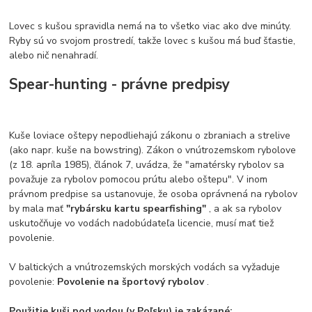
Lovec s kušou spravidla nemá na to všetko viac ako dve minúty.
Ryby sú vo svojom prostredí, takže lovec s kušou má buď šťastie,
alebo nič nenahradí.
Spear-hunting - právne predpisy
Kuše loviace oštepy nepodliehajú zákonu o zbraniach a strelive
(ako napr. kuše na bowstring). Zákon o vnútrozemskom rybolove
(z 18. apríla 1985), článok 7, uvádza, že "amatérsky rybolov sa
považuje za rybolov pomocou prútu alebo oštepu". V inom
právnom predpise sa ustanovuje, že osoba oprávnená na rybolov
by mala mať
"rybársku kartu spearfishing"
, a ak sa rybolov
uskutočňuje vo vodách nadobúdateľa licencie, musí mať tiež
povolenie.
V baltických a vnútrozemských morských vodách sa vyžaduje
povolenie:
Povolenie na športový rybolov
.
Použitie kuši pod vodou (v Poľsku) je zakázané: