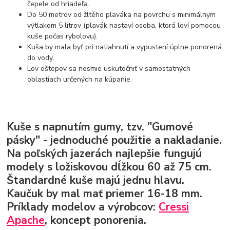
čepele od hriadeľa.
Do 50 metrov od žltého plaváka na povrchu s minimálnym
výtlakom 5 litrov (plavák nastaví osoba, ktorá loví pomocou
kuše počas rybolovu).
Kuša by mala byť pri natiahnutí a vypustení úplne ponorená
do vody.
Lov oštepov sa nesmie uskutočniť v samostatných
oblastiach určených na kúpanie.
Kuše s napnutím gumy, tzv. "Gumové
pásky"
- jednoduché použitie a nakladanie.
Na poľských jazerách najlepšie fungujú
modely s ložiskovou dĺžkou 60 až 75 cm.
Štandardné kuše majú jednu hlavu.
Kaučuk by mal mať priemer 16-18 mm.
Príklady modelov a výrobcov:
Cressi
Apache
, koncept ponorenia.