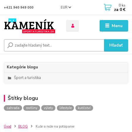
0
ks
EUR
+421 940 949 000
za
0 €
Menu
Hľadať
Kategórie blogu
Šport a turistika
Štítky blogu
zahrada
rostliny
výlety
lifestyle
kutilství
Úvod
BLOG
Kuše a nože na potápanie