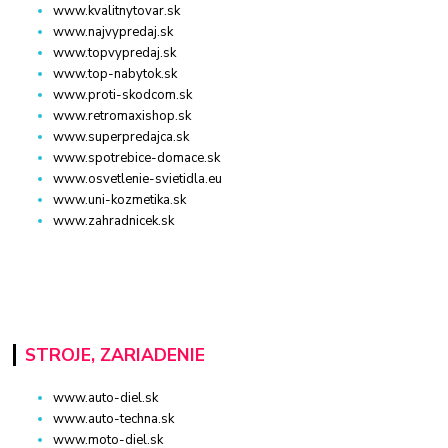
www.kvalitnytovar.sk
www.najvypredaj.sk
www.topvypredaj.sk
www.top-nabytok.sk
www.proti-skodcom.sk
www.retromaxishop.sk
www.superpredajca.sk
www.spotrebice-domace.sk
www.osvetlenie-svietidla.eu
www.uni-kozmetika.sk
www.zahradnicek.sk
STROJE, ZARIADENIE
www.auto-diel.sk
www.auto-techna.sk
www.moto-diel.sk