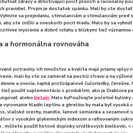
chutnať zdravý a dlhotrvajúci pocit plnosti a racionálny po
ch pravidiel. Prvým je dostatok spánku.
Mali by ste dosta
Vyhnite sa prejedaniu, stimulanciám a stimulanciám pred 
, aby ste znížili a oneskorili pocit hladu.
Malo by sa vyhnúť
ozitívne myslenie a dobré vzťahy s blízkymi tiež významne
a a hormonálna rovnováha
ané potraviny, ich množstvo a kvalita majú priamy vplyv n
ravie, mali by ste sa
zamerať na pestrú stravu a na výživn
 denne a ovocia, najmä protizápalové čučoriedky, čerešne, h
tiež použiť suplementáciu
s produktmi, ako je Diablova p
ungovať. alebo
betaín
. Malo byPoužívajte
početné bylinky 
a vyrovnanie hladín leptínu a ghrelínu by mala byť vysoká 
sos, vlašské orechy, mandle, ľanové semienka a sezamové
rátov s vysokým glykemickým indexom a rafinovaným cukr
n
, môžete použiť hotové doplnky srvátkových bielkovín,
< 