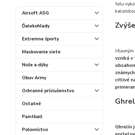
telu vyko
kaloricko
Airsoft ASG
Zvýše
Ďalekohľady
Extremne športy
Hlavným 
Maskovanie siete
vzniká v
Nože a dýky
obsahom
známych 
Obuv Army
citlivé 
primeran
Ochranné príslušenstvo
Ghrel
Ostatné
Paintball
Ghrelín 
Poľovníctvo
epitelov