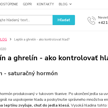
ODSTÚPENIE
GDPR
KONTAKTY
BLOG
Neviet
Hľadať
+421
BLOG
Leptín a ghrelín - ako kontrolovať hlad?
2020
ín a ghrelín - ako kontrolovať h
n - saturačný hormón
 hormón produkovaný v tukovom tkanive. Po ukončení jedla sa uv
ignál na uspokojenie hladu a poskytnutie správneho množstva en
na leptínu zvyšuje, chuť do jedla klesá.
Vysoká hladina tohto