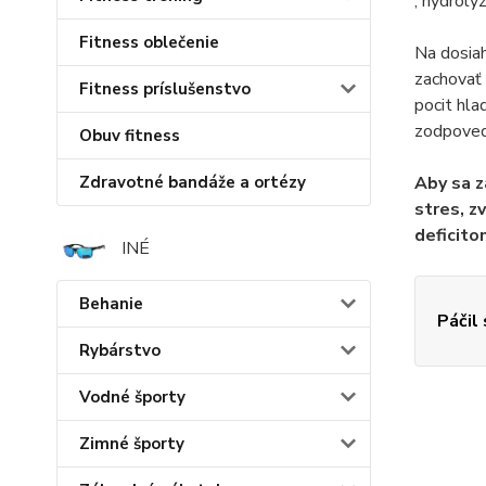
, hydroly
Fitness oblečenie
Na dosiah
zachovať 
Fitness príslušenstvo
pocit hla
zodpove
Obuv fitness
Zdravotné bandáže a ortézy
Aby sa z
stres, z
deficito
INÉ
Behanie
Páčil
Rybárstvo
Vodné športy
Zimné športy