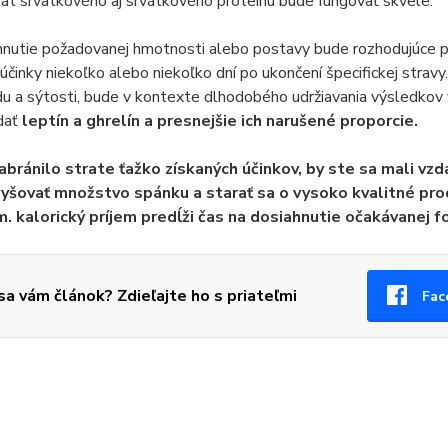
zát srvátkového aj srvátkového proteínu bude fungovať skvele.
nutie požadovanej hmotnosti alebo postavy bude rozhodujúce po
účinky niekoľko alebo niekoľko dní po ukončení špecifickej str
du a sýtosti, bude v kontexte dlhodobého udržiavania výsledkov 
dať
leptín a ghrelín a presnejšie ich narušené proporcie.
abránilo strate ťažko získaných účinkov,
by ste sa mali vzda
vyšovať množstvo spánku a starať sa o vysoko kvalitné pro
m. kalorický príjem predĺži čas na dosiahnutie očakávanej f
 sa vám článok? Zdieľajte ho s priateľmi
Fac