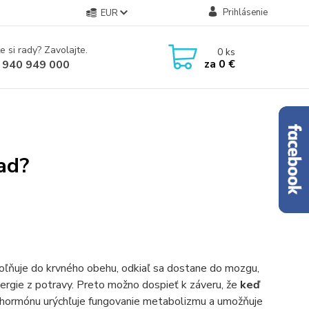
Prihlásenie
EUR
e si rady? Zavolajte.
0
ks
za
0 €
 940 949 000
lad?
oľňuje do krvného obehu, odkiaľ sa dostane do mozgu,
ergie z potravy. Preto možno dospieť k záveru, že
keď
 hormónu urýchľuje fungovanie metabolizmu a umožňuje