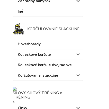
Záhradný nábytok
Iné
KORČUĽOVANIE SLACKLINE
Hoverboardy
Kolieskové korčule
Kolieskové korčule dvojradove
Korčuľovanie, slackline
SILOVÝ TRÉNING x
Činky