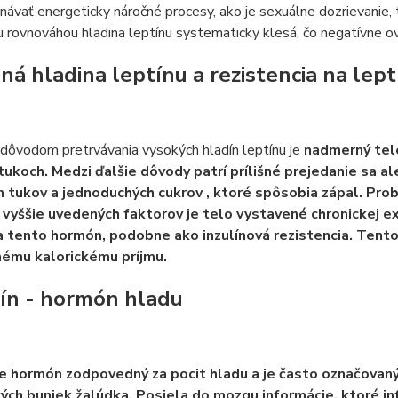
návať energeticky náročné procesy, ako je sexuálne dozrievanie,
u rovnováhou hladina leptínu systematicky klesá, čo negatívne ov
ná hladina leptínu a rezistencia na lept
dôvodom pretrvávania vysokých hladín leptínu je
nadmerný tel
 tukoch. Medzi ďalšie dôvody patrí prílišné prejedanie sa
al
 tukov a jednoduchých cukrov
, ktoré spôsobia zápal. Pro
vyššie uvedených faktorov je telo vystavené chronickej exp
na tento hormón, podobne ako inzulínová rezistencia. Tento
ému kalorickému príjmu.
ín - hormón hladu
je hormón zodpovedný za pocit hladu a je často označovaný
ých buniek žalúdka. Posiela do mozgu informácie, ktoré inf