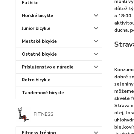
mohli vy
Fatbike
dôležitý
Horské bicykle
a 18:00.
aktivitou
Junior bicykle
ducha, p
Mestské bicykle
Strav
Ostatné bicykle
Príslušenstvo a náradie
Konzumov
dobré zd
Retro bicykle
zeleniny
môžeme 
Tandemové bicykle
skvele f
Strava n
olej, lo
FITNESS
uhľohyd
bielkoví
Fitness tréning