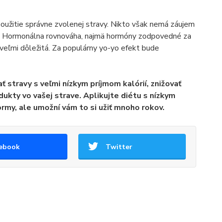
užitie správne zvolenej stravy. Nikto však nemá záujem
avy. Hormonálna rovnováha, najmä hormóny zodpovedné za
veľmi dôležitá. Za populárny yo-yo efekt bude
ť stravy s veľmi nízkym príjmom kalórií, znižovať
dukty vo vašej strave.
Aplikujte diétu s nízkym
ormy, ale umožní vám to si užiť mnoho rokov.
ebook
Twitter