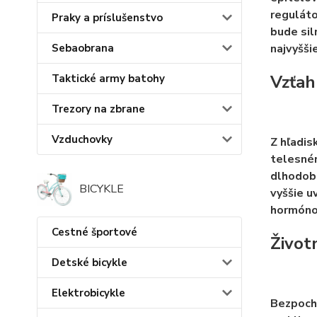
reguláto
Praky a príslušenstvo
bude sil
najvyšši
Sebaobrana
Vzťah
Taktické army batohy
Trezory na zbrane
Vzduchovky
Z hľadis
telesném
dlhodobú
BICYKLE
vyššie u
hormónov
Cestné športové
Život
Detské bicykle
Elektrobicykle
Bezpochy