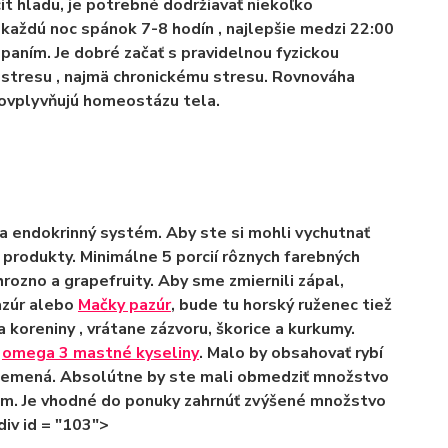
cit hladu, je potrebné dodržiavať niekoľko
ť každú noc spánok 7-8 hodín
, najlepšie medzi 22:00
spaním.
Je dobré začať s pravidelnou fyzickou
 stresu
, najmä chronickému stresu. Rovnováha
 ovplyvňujú homeostázu tela.
a endokrinný systém. Aby ste si mohli vychutnať
é produkty.
Minimálne 5 porcií rôznych farebných
rozno a grapefruity. Aby sme zmiernili zápal,
azúr alebo
Mačky pazúr
, bude tu horský ruženec tiež
a koreniny
, vrátane zázvoru, škorice a kurkumy.
v
omega 3 mastné kyseliny
. Malo by obsahovať rybí
 semená. Absolútne by ste mali
obmedziť množstvo
om.
Je vhodné
do ponuky zahrnúť zvýšené množstvo
div id = "103">