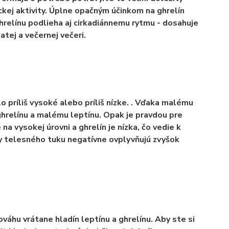
ckej aktivity.
Úplne opačným účinkom na ghrelín
hrelínu podlieha aj cirkadiánnemu rytmu - dosahuje
tej a večernej večeri.
 príliš vysoké alebo príliš nízke. .
Vďaka malému
ghrelínu a malému leptínu. Opak je pravdou pre
a vysokej úrovni a ghrelín je nízka, čo vedie k
 telesného tuku negatívne ovplyvňujú zvyšok
áhu vrátane hladín leptínu a ghrelínu. Aby ste si