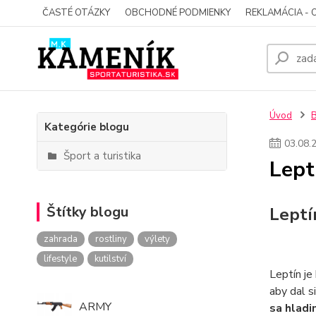
ČASTÉ OTÁZKY
OBCHODNÉ PODMIENKY
REKLAMÁCIA - 
Úvod
Kategórie blogu
03
.
08
.
Šport a turistika
Lept
Štítky blogu
Leptí
zahrada
rostliny
výlety
lifestyle
kutilství
Leptín je
aby dal s
ARMY
sa hladi