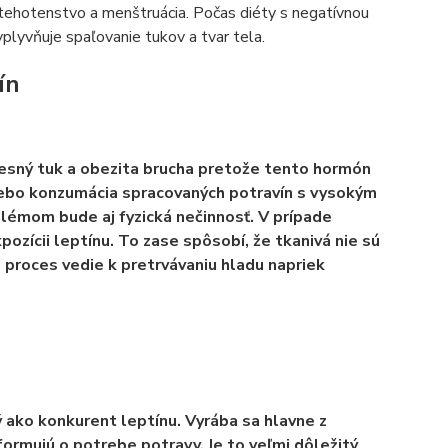
 tehotenstvo a menštruácia. Počas diéty s negatívnou
plyvňuje spaľovanie tukov a tvar tela.
ín
esný tuk a obezita brucha pretože tento hormón
ebo konzumácia spracovaných potravín s vysokým
blémom bude aj fyzická nečinnosť. V prípade
ozícii leptínu. To zase spôsobí, že tkanivá nie sú
 proces vedie k pretrvávaniu hladu napriek
 ako konkurent leptínu. Vyrába sa hlavne z
ormujú o potrebe potravy. Je to veľmi dôležitý