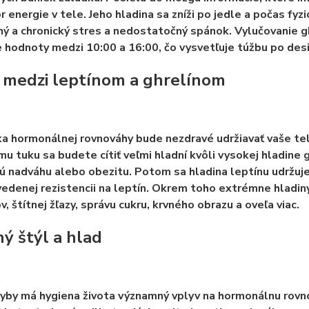
r energie v tele.
Jeho hladina sa zníži po jedle a počas fyzi
ný a chronický stres a nedostatočný spánok. Vylučovanie g
e hodnoty medzi 10:00 a 16:00, čo vysvetľuje túžbu po desia
 medzi leptínom a ghrelínom
ka hormonálnej rovnováhy
bude nezdravé udržiavať vaše telo
u tuku sa budete cítiť veľmi hladní kvôli vysokej hladine 
 nadváhu alebo obezitu. Potom sa hladina leptínu udržuje n
vedenej rezistencii na leptín. Okrem toho
extrémne hladiny
, štítnej žľazy, správu cukru, krvného obrazu a oveľa viac.
ný štýl a hlad
by má hygiena života významný vplyv na hormonálnu rovnov