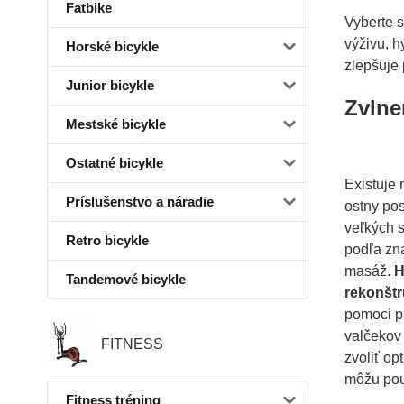
Fatbike
Vyberte 
výživu, h
Horské bicykle
zlepšuje 
Junior bicykle
Zvlne
Mestské bicykle
Ostatné bicykle
Existuje 
Príslušenstvo a náradie
ostny pos
veľkých s
Retro bicykle
podľa zn
masáž.
H
Tandemové bicykle
rekonštr
pomoci pr
valčekov 
FITNESS
zvoliť op
môžu použ
Fitness tréning