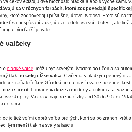
 valčekov existujú dve možnosti: hladká alebo s výčnelkami. V
ávajú sa v rôznych farbách, ktoré zodpovedajú špecifickej 
arby, ktoré zodpovedajú príslušnej úrovni tvrdosti. Preto sú na 
rdosť sa prispôsobí vašej úrovni odolnosti voči bolesti, ale tiež
éningu, tým ťažší je valec.
é valčeky
de o
hladké valce
, môžu byť skvelým úvodom do učenia sa auto
ný tlak po celej dĺžke valca.
Cvičenia s hladkým penovým valc
rh pre začiatočníkov. Sú ideálne na masírovanie holennej kosti a
 môžu spôsobiť poranenia kože a modriny a dokonca aj vážne zr
valové skupiny. Valčeky majú rôzne dĺžky - od 30 do 90 cm. Vď
 ako rebrá.
lec je tiež veľmi dobrá voľba pre tých, ktorí sa po zranení vráti
ec, tým menší tlak na svaly a fasciu.