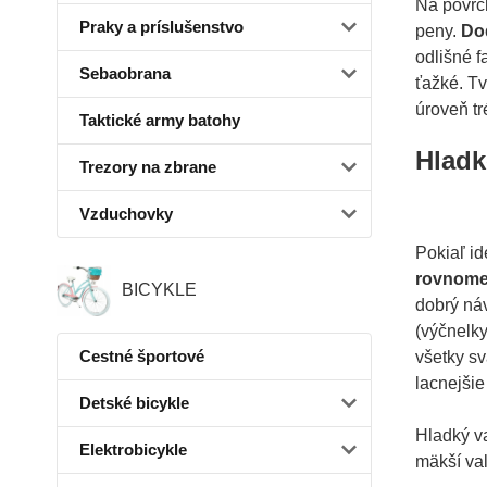
Na povrch
Praky a príslušenstvo
peny.
Dod
odlišné f
Sebaobrana
ťažké. Tv
úroveň tr
Taktické army batohy
Hladk
Trezory na zbrane
Vzduchovky
Pokiaľ i
rovnomer
BICYKLE
dobrý náv
(výčnelky
Cestné športové
všetky s
lacnejšie
Detské bicykle
Hladký va
Elektrobicykle
mäkší val