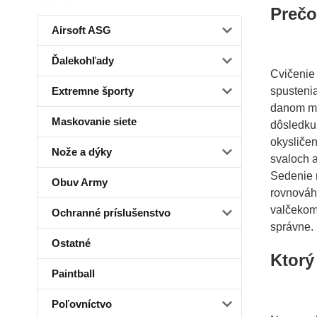
Prečo
Airsoft ASG
Ďalekohľady
Cvičenie 
spustenia
Extremne športy
danom mie
Maskovanie siete
dôsledku
okysličen
Nože a dýky
svaloch a
Sedenie 
Obuv Army
rovnováhu
valčekom
Ochranné príslušenstvo
správne.
Ostatné
Ktorý
Paintball
Poľovníctvo