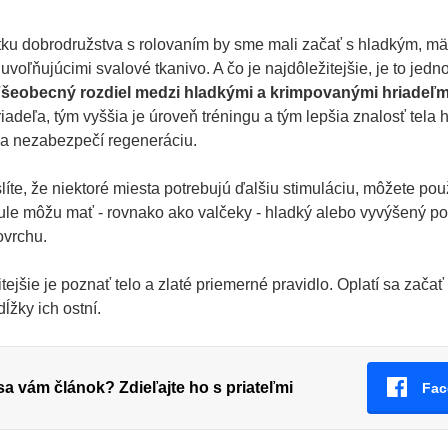
tku dobrodružstva s rolovaním by sme mali začať s hladkým, 
uvoľňujúcimi svalové tkanivo. A čo je najdôležitejšie, je to jed
šeobecný rozdiel medzi hladkými a krimpovanými hriadeľmi j
riadeľa, tým vyššia je úroveň tréningu a tým lepšia znalosť te
 a nezabezpečí regeneráciu.
líte, že niektoré miesta potrebujú ďalšiu stimuláciu, môžete použ
ule môžu mať - rovnako ako valčeky - hladký alebo vyvýšený p
ovrchu.
tejšie je poznať telo a zlaté priemerné pravidlo. Oplatí sa zač
dĺžky ich ostní.
 sa vám článok? Zdieľajte ho s priateľmi
Fac