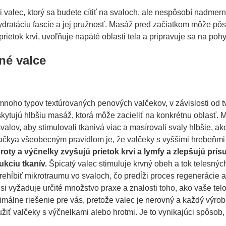
si valec, ktorý sa budete cítiť na svaloch, ale nespôsobí nad
ydratáciu fascie a jej pružnosť. Masáž pred začiatkom môže pô
prietok krvi, uvoľňuje napäté oblasti tela a pripravuje sa na poh
né valce
mnoho typov textúrovaných penových valčekov, v závislosti od t
kytujú hlbšiu masáž, ktorá môže zacieliť na konkrétnu oblasť.
valov, aby stimulovali tkanivá viac a masírovali svaly hlbšie, a
ačkya všeobecným pravidlom je, že valčeky s vyššími hrebeňmi 
roty a výčnelky zvyšujú prietok krvi a lymfy a zlepšujú prís
ukciu tkanív.
Špicatý valec stimuluje krvný obeh a tok telesnýc
ehĺbiť mikrotraumu vo svaloch, čo predĺži proces regenerácie a
si vyžaduje určité množstvo praxe a znalosti toho, ako vaše tel
timálne riešenie pre vás, pretože valec je nerovný a každý výr
iť valčeky s výčnelkami alebo hrotmi. Je to vynikajúci spôsob, 