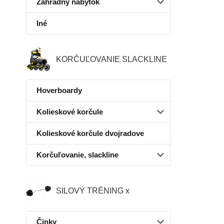
Záhradný nábytok
Iné
KORČUĽOVANIE SLACKLINE
Hoverboardy
Kolieskové korčule
Kolieskové korčule dvojradove
Korčuľovanie, slackline
SILOVÝ TRÉNING x
Činky