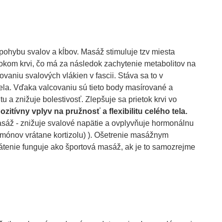
h pohybu svalov a kĺbov. Masáž stimuluje tzv miesta
etokom krvi, čo má za následok zachytenie metabolitov na
vaniu svalových vlákien v fascii. Stáva sa to v
la. Vďaka valcovaniu sú tieto body masírované a
tu a znižuje bolestivosť. Zlepšuje sa prietok krvi vo
zitívny vplyv na pružnosť a flexibilitu celého tela.
asáž - znižuje svalové napätie a ovplyvňuje hormonálnu
rmónov vrátane kortizolu) ). Ošetrenie masážnym
tenie funguje ako športová masáž, ak je to samozrejme