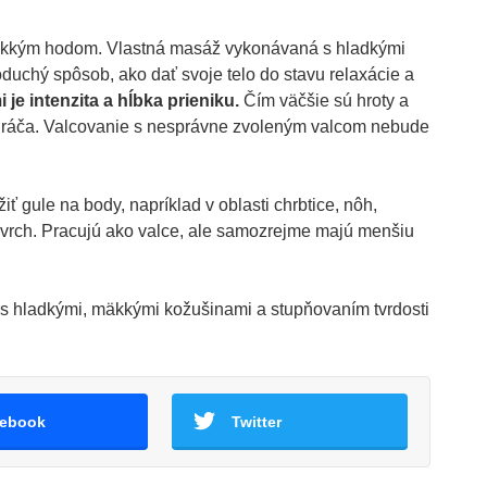
mäkkým hodom. Vlastná masáž vykonávaná s hladkými
noduchý spôsob, ako dať svoje telo do stavu relaxácie a
e intenzita a hĺbka prieniku.
Čím väčšie sú hroty a
la hráča. Valcovanie s nesprávne zvoleným valcom nebude
iť gule na body, napríklad v oblasti chrbtice, nôh,
ovrch. Pracujú ako valce, ale samozrejme majú menšiu
ať s hladkými, mäkkými kožušinami a stupňovaním tvrdosti
ebook
Twitter