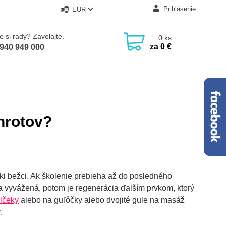
Prihlásenie
EUR
e si rady? Zavolajte.
0
ks
za
0 €
940 949 000
 hrotov?
rski bežci. Ak školenie prebieha až do posledného
 a vyvážená, potom je regenerácia ďalším prvkom, ktorý
lčeky
alebo na guľôčky alebo dvojité gule na masáž
.