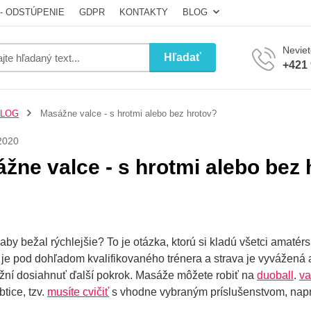
- ODSTÚPENIE
GDPR
KONTAKTY
BLOG
Neviet
Hľadať
+421 
LOG
Masážne valce - s hrotmi alebo bez hrotov?
2020
žne valce - s hrotmi alebo bez
 aby bežal rýchlejšie? To je otázka, ktorú si kladú všetci amaté
a je pod dohľadom kvalifikovaného trénera a strava je vyvážená
ní dosiahnuť ďalší pokrok. Masáže môžete robiť na
duoball
.
va
btice, tzv.
musíte cvičiť
s vhodne vybraným príslušenstvom, napr