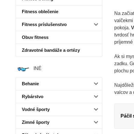
Fitness oblečenie
Na začia
valčekmi 
Fitness príslušenstvo
pokoja.
V
tvrdosť h
Obuv fitness
príjemné
Zdravotné bandáže a ortézy
Ak si mys
zadku. G
INÉ
plochu p
Behanie
Najdôleži
valcov a 
Rybárstvo
Vodné športy
Páčil
Zimné športy