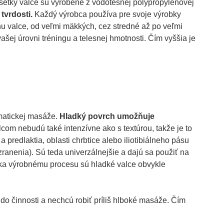
šetky valce sú vyrobené z vodotesnej polypropylénovej
tvrdosti.
Každý výrobca používa pre svoje výrobky
trhu valce, od veľmi mäkkých, cez stredné až po veľmi
 vašej úrovni tréningu a telesnej hmotnosti. Čím vyššia je
matickej masáže.
Hladký povrch umožňuje
om nebudú také intenzívne ako s textúrou, takže je to
 predlaktia, oblasti chrbtice alebo iliotibiálneho pásu
anenia). Sú teda univerzálnejšie a dajú sa použiť na
aka výrobnému procesu sú hladké valce obvykle
a do činnosti a nechcú robiť príliš hlboké masáže. Čím