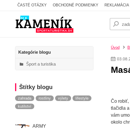
ČASTÉ OTÁZKY
OBCHODNÉ PODMIENKY
REKLAMÁCIA 
Úvod
B
Kategórie blogu
03
.
08
.
Šport a turistika
Masá
Štítky blogu
zahrada
rostliny
výlety
lifestyle
Čo robiť,
kutilství
tlačidla 
vám umož
okolo chr
ARMY