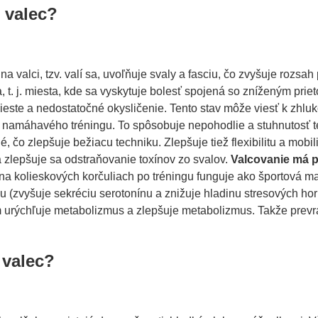
 valec?
na valci, tzv. valí sa, uvoľňuje svaly a fasciu, čo zvyšuje rozsa
, t. j. miesta, kde sa vyskytuje bolesť spojená so zníženým pri
ste a nedostatočné okysličenie. Tento stav môže viesť k zhluko
 namáhavého tréningu. To spôsobuje nepohodlie a stuhnutosť te
é, čo zlepšuje bežiacu techniku. Zlepšuje tiež flexibilitu a mobili
 zlepšuje sa odstraňovanie toxínov zo svalov.
Valcovanie má po
na kolieskových korčuliach po tréningu funguje ako športová m
 (zvyšuje sekréciu serotonínu a znižuje hladinu stresových ho
 urýchľuje metabolizmus a zlepšuje metabolizmus. Takže prevrá
 valec?