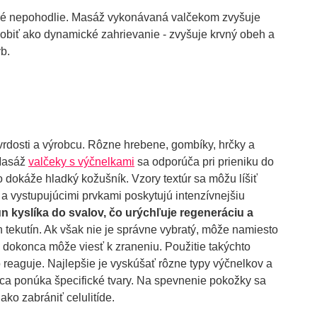
merné nepohodlie. Masáž vykonávaná valčekom zvyšuje
sobiť ako dynamické zahrievanie - zvyšuje krvný obeh a
yb.
vrdosti a výrobcu. Rôzne hrebene, gombíky, hrčky a
 Masáž
valčeky s výčnelkami
sa odporúča pri prieniku do
ko dokáže hladký kožušník. Vzory textúr sa môžu líšiť
a vystupujúcimi prvkami poskytujú intenzívnejšiu
un kyslíka do svalov, čo urýchľuje regeneráciu a
h tekutín. Ak však nie je správne vybratý, môže namiesto
 dokonca môže viesť k zraneniu. Použitie takýchto
o reaguje. Najlepšie je vyskúšať rôzne typy výčnelkov a
obca ponúka špecifické tvary. Na spevnenie pokožky sa
ako zabrániť celulitíde.