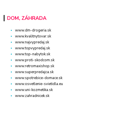
DOM, ZÁHRADA
www.dm-drogeria.sk
www.kvalitnytovar.sk
www.najvypredaj.sk
www.topvypredaj.sk
www.top-nabytok.sk
www.proti-skodcom.sk
www.retromaxishop.sk
www.superpredajca.sk
www.spotrebice-domace.sk
www.osvetlenie-svietidla.eu
www.uni-kozmetika.sk
www.zahradnicek.sk