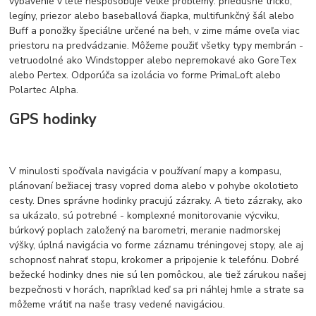
vybavenie v lete nespôsobuje veľké problémy: priedušné tričko,
legíny, priezor alebo baseballová čiapka, multifunkčný šál alebo
Buff a ponožky špeciálne určené na beh, v zime máme oveľa viac
priestoru na predvádzanie. Môžeme použiť všetky typy membrán -
vetruodolné ako Windstopper alebo nepremokavé ako GoreTex
alebo Pertex. Odporúča sa izolácia vo forme PrimaLoft alebo
Polartec Alpha.
GPS hodinky
V minulosti spočívala navigácia v používaní mapy a kompasu,
plánovaní bežiacej trasy vopred doma alebo v pohybe okolotieto
cesty. Dnes správne hodinky pracujú zázraky. A tieto zázraky, ako
sa ukázalo, sú potrebné - komplexné monitorovanie výcviku,
búrkový poplach založený na barometri, meranie nadmorskej
výšky, úplná navigácia vo forme záznamu tréningovej stopy, ale aj
schopnosť nahrať stopu, krokomer a pripojenie k telefónu. Dobré
bežecké hodinky dnes nie sú len pomôckou, ale tiež zárukou našej
bezpečnosti v horách, napríklad keď sa pri náhlej hmle a strate sa
môžeme vrátiť na naše trasy vedené navigáciou.