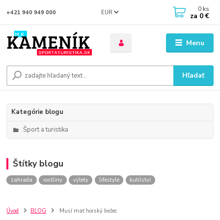
0
ks
EUR
+421 940 949 000
za
0 €
Menu
Hľadať
Kategórie blogu
Šport a turistika
Štítky blogu
zahrada
rostliny
výlety
lifestyle
kutilství
Úvod
BLOG
Musí mať horský bežec