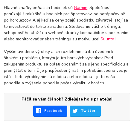
Hlavné značky bežiacich hodiniek sú
Garmin
. Spoločnosti
ponúkajú širokú škálu hodiniek pre športovcov, od potápačov až
po horolezcov. A aj keď sa ceny zdajú spočiatku závratné, stojí za
to investovať do tohto zariadenia. Sledovanie vášho tréningu,
schopnosť ho uložiť na webové stránky kompatibilné s pozeraním
alebo monitorovať priebeh tréningu sú motivujúce!
Suunto
i
Vyššie uvedené výrobky a ich rozdelenie sú iba úvodom k
širokému problému, ktorým je trh horských výrobkov. Pred
zakúpením produktu sa oplatí oboznámiť sa s jeho špecifikáciou a
premýšľať o tom, či je prispôsobený našim potrebám. Jedna vec je
istá - tieto výrobky nie sú módou alebo módou - je to naša
pohodlie a zvýšenie pohodlia počas výcviku v horách.
Páčil sa vám článok? Zdieľajte ho s priateľmi
Facebook
Twitter