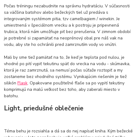
Počas tréningu nezabudnite na správnu hydratáciu. V súčasnosti
sa väčšina batohov alebo bežeckých tiel už predáva s
integrovaným systémom pitia, tzv camelbagiem / winekin. Je
umiestnená v špeciálnom vrecku a k postroju je pripevnená
trubica, ktorá nám umožňuje piť bez prerušenia. V zimnom období
je potrebné si zapamätať na neoprénový obal pre náš vak na
vodu, aby ste ho ochránili pred zamrznutím vody vo vnútri.
Mali by sme tiež pamätať na to, že keď je teplota pod nulou, je
vhodné po pití vypiť tekutinu späť do vrecka na vodu - skúmavka,
ktorá je raz zamrznutá, sa nemusí počas súťaže roztopiť a my
zostaneme bez vhodného systému. Vynikajúcim riešením je tiež
silikón
Flask
. Opakovane použiteľné fľaše sa po vypití tekutiny
komprimujú na malú veľkosť bez toho, aby zaberali miesto v
batohu.
Light, priedušné oblečenie
Téma behu je rozsiahla a dá sa do nej napísať kniha. Kým bežecké