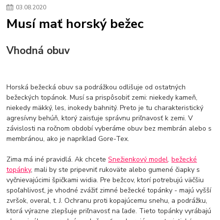
03
.
08
.
2020
Musí mať horský bežec
Vhodná obuv
Horská bežecká obuv sa podrážkou odlišuje od ostatných
bežeckých topánok. Musí sa prispôsobiť zemi: niekedy kameň,
niekedy mäkký, les, inokedy bahnitý. Preto je tu charakteristický
agresívny behúň, ktorý zaisťuje správnu priľnavosť k zemi. V
závislosti na ročnom období vyberáme obuv bez membrán alebo s
membránou, ako je napríklad Gore-Tex.
Zima má iné pravidlá. Ak chcete
Snežienkový model
.
bežecké
topánky
, mali by ste pripevniť rukoväte alebo gumené čiapky s
vyčnievajúcimi špičkami widia. Pre bežcov, ktorí potrebujú väčšiu
spoľahlivosť, je vhodné zvážiť zimné bežecké topánky - majú vyšší
zvršok, overal, t. J. Ochranu proti kopajúcemu snehu, a podrážku,
ktorá výrazne zlepšuje priľnavosť na ľade. Tieto topánky vyrábajú