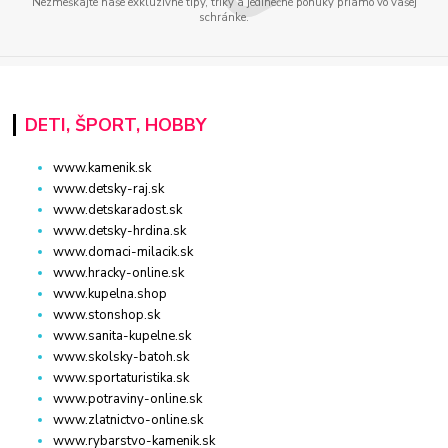
Nezmeškajte naše exkluzívne tipy, triky a jedinečné ponuky priamo vo vašej
schránke.
DETI, ŠPORT, HOBBY
www.kamenik.sk
www.detsky-raj.sk
www.detskaradost.sk
www.detsky-hrdina.sk
www.domaci-milacik.sk
www.hracky-online.sk
www.kupelna.shop
www.stonshop.sk
www.sanita-kupelne.sk
www.skolsky-batoh.sk
www.sportaturistika.sk
www.potraviny-online.sk
www.zlatnictvo-online.sk
www.rybarstvo-kamenik.sk