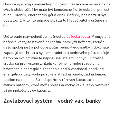
Hory sa vyznačujú premenlivým počasím, takže naše vybavenie na
výcvik alebo súťaž by malo byť komplexnejšie. Je dobré si priniesť
bundu, klobúk, energetický gél a drink. Bežecký pás nemusí byť
dostatočný. V tomto prípade stojí za to hľadať batohy určené na
beh.
Určite bude najvhodnejšou možnosťou
bežecká vesta
. Premyslené
bežecké vesty, testované najlepšími horskými bežcami, zaručia
našu spokojnosť a pohodlie počas behu. Predovšetkým dokonale
zapadajú do chrbta a systém hrudníka a bedrového pásu udržuje
batoh na svojom mieste napriek neustálemu pohybu. Početné
vrecká sú premyslené z hľadiska rovnomerného rozdelenia
hmotnosti a segregácie zariadenia podľa vhodnosti, napríklad
energetické gély, voda po ruke, náhradná bunda, zadná lampa,
telefón na ramene. Sú k dispozícii v rôznych kapacitách, od
malých batohov, ktoré môžu pojať iba vodný vak a ľahký vetrovec
až po niekoľko litrov kapacity.
Zavlažovací systém - vodný vak, banky