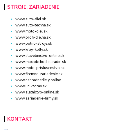
STROJE, ZARIADENIE
www.auto-diel.sk
www.auto-techna.sk
www.moto-diel.sk
www.profi-dielna.sk
www.polno-stroje.sk
www.krby-kotly.sk
www.stavebnictvo-online.sk
www.maxiobchod-naradie.sk
www.moto-prislusenstvo.sk
www.firemne-zariadenie.sk
www.nahradnediely.online
www.uni-zdrav.sk
www.zlatnictvo-online.sk
www.zariadenie-firmy.sk
KONTAKT