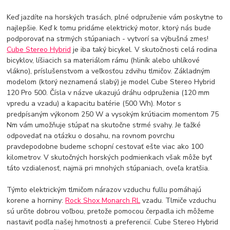
Keď jazdíte na horských trasách, plné odpruženie vám poskytne to
najlepšie. Keď k tomu pridáme elektrický motor, ktorý nás bude
podporovať na strmých stúpaniach - vytvorí sa výbušná zmes!
Cube Stereo Hybrid
je iba taký bicykel. V skutočnosti celá rodina
bicyklov, líšiacich sa materiálom rámu (hliník alebo uhlíkové
vlákno), príslušenstvom a veľkosťou zdvihu tlmičov. Základným
modelom (ktorý neznamená slabý) je model Cube Stereo Hybrid
120 Pro 500. Čísla v názve ukazujú dráhu odpruženia (120 mm
vpredu a vzadu) a kapacitu batérie (500 Wh). Motor s
predpísaným výkonom 250 W a vysokým krútiacim momentom 75
Nm vám umožňuje stúpať na skutočne strmé svahy. Je ťažké
odpovedať na otázku o dosahu, na rovnom povrchu
pravdepodobne budeme schopní cestovať ešte viac ako 100
kilometrov. V skutočných horských podmienkach však môže byť
táto vzdialenosť, najmä pri mnohých stúpaniach, oveľa kratšia.
Týmto elektrickým tlmičom nárazov vzduchu fullu pomáhajú
korene a horniny:
Rock Shox Monarch RL
vzadu. Tlmiče vzduchu
sú určite dobrou voľbou, pretože pomocou čerpadla ich môžeme
nastaviť podľa našej hmotnosti a preferencií. Cube Stereo Hybrid