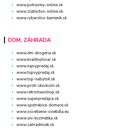
www.potraviny-online.sk
www.zlatnictvo-online.sk
www.rybarstvo-kamenik.sk
DOM, ZÁHRADA
www.dm-drogeria.sk
www.kvalitnytovar.sk
www.najvypredaj.sk
www.topvypredaj.sk
www.top-nabytok.sk
www.proti-skodcom.sk
www.retromaxishop.sk
www.superpredajca.sk
www.spotrebice-domace.sk
www.osvetlenie-svietidla.eu
www.uni-kozmetika.sk
www.zahradnicek.sk