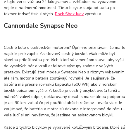
v tejto verzii váži asi 24 kilogramov a vzhľadom na vybavenie
nejde o nadmernú hmotnosť. Tieto bicykle stoja od tuctu po
takmer tridsať tisíc zlotých.
Rock Shox Judy
vpredu a
Cannondale Synapse Neo
Cestné kolo s elektrickým motorom? Úprimne priznávam, že ma to
najskôr prekvapilo. Asistovaný cestný bicykel však môže byť
skvelou príležitosťou pre tých, ktorí sú v menšom stave, aby vyšli
do vysokých hôr a vzali asfaltové výstupy známe z veľkých
pretekov. Existujú štyri modely Synapse Neo s rôznym vybavením,
ale rám, motor a batéria zostávajú rovnaké. Je zaujímavé, že
batéria má presne rovnakú kapacitu (500 Wh) ako v horskom
bicykli opísanom vyššie. A keďže je cestný bicykel oveľa ľahší a
má nižší valivý odpor, deklarovaný dosah s maximálnou podporou
je asi 90 km, zatiaľ čo pri použití slabších režimov - oveľa viac. Je
zaujímavé, že batéria a motor sú dokonale integrované do rámu -
veľa ľudí si ani nevšimne, že jazdíme na asistovanom bicykli.
Každé z týchto bicyklov je vybavené kotúčovými brzdami, ktoré sú