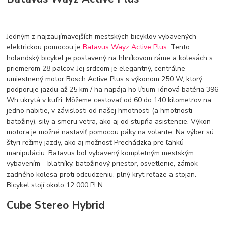
Jedným z najzaujímavejších mestských bicyklov vybavených
elektrickou pomocou je
Batavus Wayz Active Plus
. Tento
holandský bicykel je postavený na hliníkovom ráme a kolesách s
priemerom 28 palcov. Jej srdcom je elegantný, centrálne
umiestnený motor Bosch Active Plus s výkonom 250 W, ktorý
podporuje jazdu až 25 km / ha napája ho lítium-iónová batéria 396
Wh ukrytá v kufri. Môžeme cestovať od 60 do 140 kilometrov na
jedno nabitie, v závislosti od našej hmotnosti (a hmotnosti
batožiny), sily a smeru vetra, ako aj od stupňa asistencie. Výkon
motora je možné nastaviť pomocou páky na volante; Na výber sú
štyri režimy jazdy, ako aj možnosť Prechádzka pre ľahkú
manipuláciu. Batavus bol vybavený kompletným mestským
vybavením - blatníky, batožinový priestor, osvetlenie, zámok
zadného kolesa proti odcudzeniu, plný kryt reťaze a stojan.
Bicykel stojí okolo 12 000 PLN.
Cube Stereo Hybrid