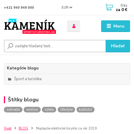
0
ks
EUR
+421 940 949 000
za
0 €
Menu
Hľadať
Kategórie blogu
Šport a turistika
Štítky blogu
zahrada
rostliny
výlety
lifestyle
kutilství
Úvod
BLOG
Najlepšie elektrické bicykle za rok 2019