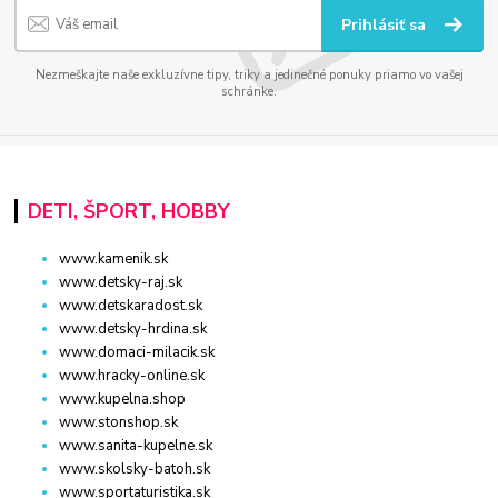
Prihlásiť sa
Nezmeškajte naše exkluzívne tipy, triky a jedinečné ponuky priamo vo vašej
schránke.
DETI, ŠPORT, HOBBY
www.kamenik.sk
www.detsky-raj.sk
www.detskaradost.sk
www.detsky-hrdina.sk
www.domaci-milacik.sk
www.hracky-online.sk
www.kupelna.shop
www.stonshop.sk
www.sanita-kupelne.sk
www.skolsky-batoh.sk
www.sportaturistika.sk