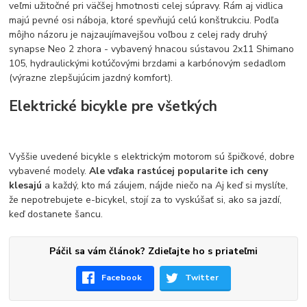
veľmi užitočné pri väčšej hmotnosti celej súpravy. Rám aj vidlica
majú pevné osi náboja, ktoré spevňujú celú konštrukciu. Podľa
môjho názoru je najzaujímavejšou voľbou z celej rady druhý
synapse Neo 2 zhora - vybavený hnacou sústavou 2x11 Shimano
105, hydraulickými kotúčovými brzdami a karbónovým sedadlom
(výrazne zlepšujúcim jazdný komfort).
Elektrické bicykle pre všetkých
Vyššie uvedené bicykle s elektrickým motorom sú špičkové, dobre
vybavené modely.
Ale vďaka rastúcej popularite ich ceny
klesajú
a každý, kto má záujem, nájde niečo na Aj keď si myslíte,
že nepotrebujete e-bicykel, stojí za to vyskúšať si, ako sa jazdí,
keď dostanete šancu.
Páčil sa vám článok? Zdieľajte ho s priateľmi
Facebook
Twitter