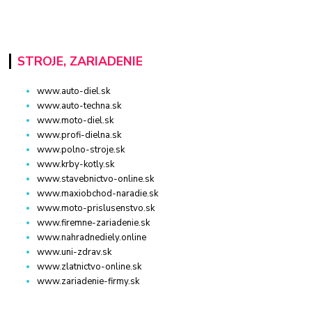
STROJE, ZARIADENIE
www.auto-diel.sk
www.auto-techna.sk
www.moto-diel.sk
www.profi-dielna.sk
www.polno-stroje.sk
www.krby-kotly.sk
www.stavebnictvo-online.sk
www.maxiobchod-naradie.sk
www.moto-prislusenstvo.sk
www.firemne-zariadenie.sk
www.nahradnediely.online
www.uni-zdrav.sk
www.zlatnictvo-online.sk
www.zariadenie-firmy.sk