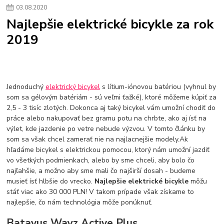
03
.
08
.
2020
Najlepšie elektrické bicykle za rok
2019
Jednoduchý
elektrický bicykel
s lítium-iónovou batériou (vyhnul by
som sa gélovým batériám - sú veľmi ťažké), ktoré môžeme kúpiť za
2,5 - 3 tisíc zlotých. Dokonca aj taký bicykel vám umožní chodiť do
práce alebo nakupovať bez gramu potu na chrbte, ako aj ísť na
výlet, kde jazdenie po vetre nebude výzvou. V tomto článku by
som sa však chcel zamerať nie na najlacnejšie modely.Ak
hľadáme bicykel s elektrickou pomocou, ktorý nám umožní jazdiť
vo všetkých podmienkach, alebo by sme chceli, aby bolo čo
najľahšie, a možno aby sme mali čo najširší dosah - budeme
musieť ísť hlbšie do vrecko.
Najlepšie elektrické bicykle
môžu
stáť viac ako 30 000 PLN! V takom prípade však získame to
najlepšie, čo nám technológia môže ponúknuť.
Batavus Wayz Active Plus