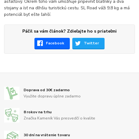
asfaltový. Okrem toho vám umožňuje pripevniť blatníky a dva
stojany a ísť na dlhšiu turistickú cestu. SL Road váži 9,8 kg a má
potenciál byť ešte ľahší.
Páčil sa vám článok? Zdieľajte ho s priateľmi
Facebook
Twitter
Doprava od 30€ zadarmo
Využite dopravu úplne zadarmo
8 rokov na trhu
Značka Kameník Vás presvedčí o kvalite
30 dní na vrátenie tovaru