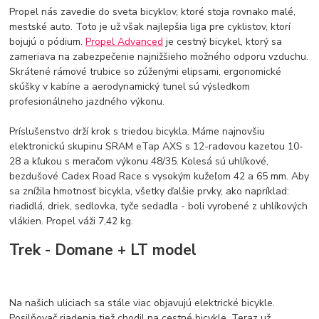
Propel nás zavedie do sveta bicyklov, ktoré stoja rovnako malé,
mestské auto. Toto je už však najlepšia liga pre cyklistov, ktorí
bojujú o pódium.
Propel Advanced
je cestný bicykel, ktorý sa
zameriava na zabezpečenie najnižšieho možného odporu vzduchu.
Skrátené rámové trubice so zúženými elipsami, ergonomické
skúšky v kabíne a aerodynamický tunel sú výsledkom
profesionálneho jazdného výkonu.
Príslušenstvo drží krok s triedou bicykla. Máme najnovšiu
elektronickú skupinu SRAM eTap AXS s 12-radovou kazetou 10-
28 a kľukou s meračom výkonu 48/35. Kolesá sú uhlíkové,
bezdušové Cadex Road Race s vysokým kužeľom 42 a 65 mm. Aby
sa znížila hmotnosť bicykla, všetky ďalšie prvky, ako napríklad:
riadidlá, driek, sedlovka, tyče sedadla - boli vyrobené z uhlíkových
vlákien. Propel váži 7,42 kg.
Trek - Domane + LT model
Na našich uliciach sa stále viac objavujú elektrické bicykle.
Posilňovač riadenia tiež chodil na cestné bicykle. Teraz už