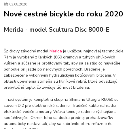
03
.
08
.
2020
Nové cestné bicykle do roku 2020
Merida - model Scultura Disc 8000-E
Špičkový závodný model
Merida
je ukážkou najnovšej technológie.
Rám je vyrobený z ľahkých (860 gramov) a tuhých uhlíkových
vlákien a súčasne je profilovaný tak, aby sa zaistilo čo najväčšie
pohodlie pri jazde po nerovných povrchoch. Brzdenie je
zabezpečené výkonnými hydraulickými kotúčovými brzdami. V
oblasti upevnenia strmeňa sú hliníkové rebrá, ktoré odvádzajú
prebytočné teplo, čo zvyšuje účinnosť brzdenia.
Hnací systém je kompletná skupina Shimano Ultegra R8050 so
slovom Di2 pre elektronické radenie. Tradičné káble nahradili
elektrické vodiče a motory. Vďaka tomu je radenie rýchlejšie a
spoľahlivejšie. Okrem toho sa doska prednej prehadzovačky
automaticky nastaví tak, aby sa zabránilo oteru reťaze o ňu.