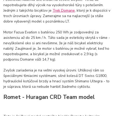
nepotrebujete dlhý výcvik na vysokohorské túry s potešením.
Jedným z takýchto bicyklov je
Trek Domane
, ktorý je k dispozícii v
troch úrovniach úpravy. Zamerajme sa na najlacnejší (a stále
dobre vybavený) model s poznámkou LT.
Motor Fazua Evation s batériou 250 Wh je zodpovedný za
asistenciu až do 25 km / h. Táto sada je esteticky skrytá v ráme -
nevyškolené oko si ani nevšimne, že je náš bicykel elektricky
nabitý. Zaujímavé je, že motor s batériou je možné vybrať, keď ho
nepotrebujeme, a bicykel je možné zredukovať o 2,9 kg (s
podporou Domane váži 14,7 kg).
Zvyšok zariadenia je na veľmi vysokej úrovni. Uhlíkový rám so
špeciálnymi tlmiacimi systémami, silné kolesá DT Swiss G1800,
hydraulické kotúčové brzdy a hnací systém Shimano Ultegra - to
je súprava, ktorá sa nebude hanbiť žiadneho cyklistu.
Romet - Huragan CRD Team model