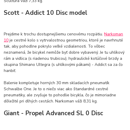
Scultura váži 7,33 kg.
Scott - Addict 10 Disc model
Prejdime k trochu dostupnejšiemu cenovému rozpätiu.
Narkoman
10
je cestné kolo s vytrvalostnou geometriou, ktoré je navrhnuté
tak, aby pohodlne pokrylo veľké vzdialenosti. To vôbec
neznamená, že bicykel nemôže byť dobre vybavený. Je tu uhlíkový
rám a vidlica (s riadenou trubicou), hydraulické kotúčové brzdy a
skupina Shimano Ultegra (s uhlíkovými pákami) - Addict sa za čo
hanbiť.
Balenie kompletuje horných 30 mm skladacích pneumatík
Schwalbe One. Je to o niečo viac ako štandardné cestné
pneumatiky, ale zvyšuje to pohodlie bicykla, čo je mimoriadne
dôležité pri dlhých cestách. Narkoman váži 8,31 kg.
Giant - Propel Advanced SL 0 Disc