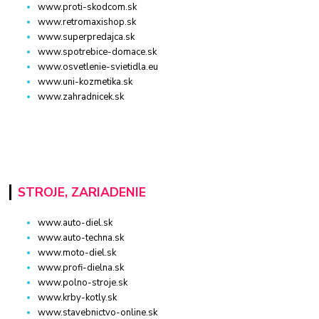
www.proti-skodcom.sk
www.retromaxishop.sk
www.superpredajca.sk
www.spotrebice-domace.sk
www.osvetlenie-svietidla.eu
www.uni-kozmetika.sk
www.zahradnicek.sk
STROJE, ZARIADENIE
www.auto-diel.sk
www.auto-techna.sk
www.moto-diel.sk
www.profi-dielna.sk
www.polno-stroje.sk
www.krby-kotly.sk
www.stavebnictvo-online.sk