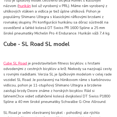
Toto je špičkový model cestného bicykla Romet s kultovým
názvom (
hurikán
bol už vyrobený v PRL). Máme rám vyrobený z
uhlíkových vlákien a vidlica je tiež úplne uhlíková. Pohon je
populárny Shimano Ultegra s klasickými ráfkovými brzdami z
rovnakej skupiny. Pri konfigurácii hurikánu sa dôraz sústredil na
osvedčené a ľahké kolesá DT Swiss PR 1600 Spline a 25 mm
široké pneumatiky Michelin Pro 4 Endurance. Hurikán váži 7,4 kg.
Cube - SL Road SL model
Cube SL Road
je predstaviteľom fitness bicyklov, s hrsťami
odvodenými z cestných bicyklov a kríž. Niekedy sa nazývajú cesty
s rovnými riadidlami. Verzia SL je špičkovým modelom v celej rade
vozidiel SL Road. Je postavený na hliníkovom ráme s karbónovou
vidlicou, pohon je 11-stupňový Shimano Ultegra a brzdenie
zaisťujú brzdy Deore známe z horských bicyklov. Rád si
ľahnemChce vidieť odľahčené kolesá dvojkolesí DT Swiss P1800
Spline a 40 mm široké pneumatiky Schwalbe G-One Allround.
SL Road je veľmi všestranný bicykel - pohodlný, ale rýchlo