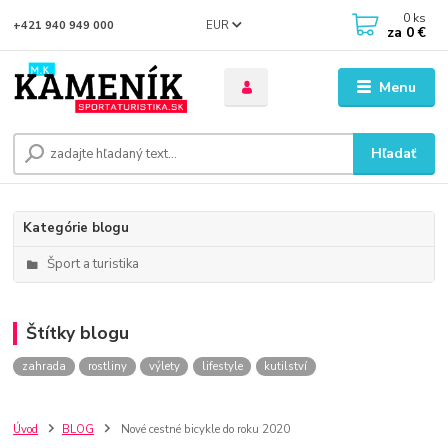
0
ks
EUR
+421 940 949 000
za
0 €
Menu
Hľadať
Kategórie blogu
Šport a turistika
Štítky blogu
zahrada
rostliny
výlety
lifestyle
kutilství
Úvod
BLOG
Nové cestné bicykle do roku 2020