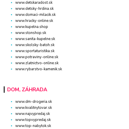
www.detskaradost.sk
www.detsky-hrdina.sk
www.domaci-milacik.sk
www.hracky-online.sk
www.kupelna.shop
www.stonshop.sk
www.sanita-kupelne.sk
www.skolsky-batoh.sk
www.sportaturistika.sk
www.potraviny-online.sk
www.zlatnictvo-online.sk
www.rybarstvo-kamenik.sk
DOM, ZÁHRADA
www.dm-drogeria.sk
www.kvalitnytovar.sk
www.najvypredaj.sk
www.topvypredaj.sk
www.top-nabytok.sk