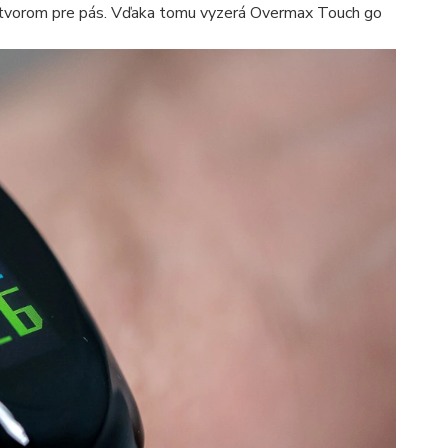
k otvorom pre pás. Vďaka tomu vyzerá Overmax Touch go