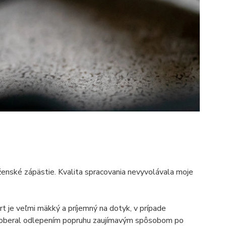
 ženské zápästie. Kvalita spracovania nevyvolávala moje
t je veľmi mäkký a príjemný na dotyk, v prípade
 zaoberal odlepením popruhu zaujímavým spôsobom po