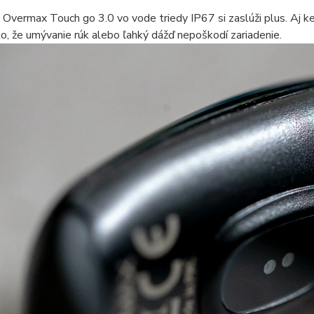
Overmax Touch go 3.0 vo vode triedy IP67 si zaslúži plus. Aj keď
to, že umývanie rúk alebo ľahký dážď nepoškodí zariadenie.