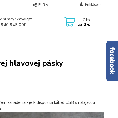
Prihlásenie
EUR
e si rady? Zavolajte.
0
ks
za
0 €
 940 949 000
ej hlavovej pásky
rem zariadenia - je k dispozícii kábel USB s nabíjacou
.