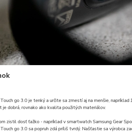
mok
ouch go 3.0 je tenký a určite sa zmestí aj na menšie, napríklad
it je dobrá, rovnako ako kvalita použitých materiálov.
m zistil dosť ťažko - napríklad v smartwatch Samsung Gear Spor
Touch go 3.0 sa popruh zdá príliš tvrdý. Našťastie sa výrobca