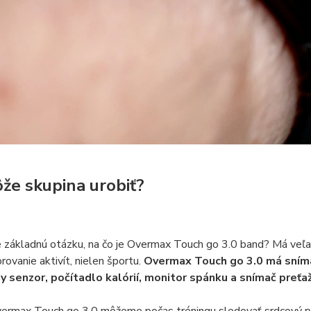
že skupina urobiť?
 základnú otázku, na čo je Overmax Touch go 3.0 band? Má veľa f
rovanie aktivít, nielen športu.
Overmax Touch go 3.0 má sníma
y senzor, počítadlo kalórií, monitor spánku a snímač pre
ermax Touch go 3.0 môžeme počas tréningu sledovať srdcový ry