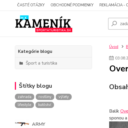
ČASTÉ OTÁZKY
OBCHODNÉ PODMIENKY
REKLAMÁCIA - 
Úvod
Kategórie blogu
03
.
08
.
Šport a turistika
Over
Štítky blogu
Obsah
zahrada
rostliny
výlety
lifestyle
kutilství
Balík
Ove
sponou a 
ARMY