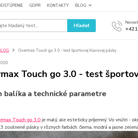
ODSTÚPENIE
GDPR
KONTAKTY
BLOG
Neviet
Hľadať
+421
BLOG
Overmax Touch go 3.0 - test športovej hlavovej pásky
2020
max Touch go 3.0 - test športov
 balíka a technické parametre
rmax Touch go 3.0
je malý, ale esteticky príjemný. Vo vnútri - ok
3 zosilnené pásky v rôznych farbách: čierna, modrá a jasne zelená