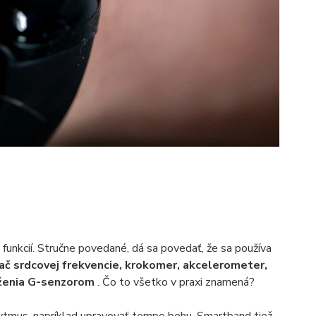
unkcií. Stručne povedané, dá sa povedať, že sa používa
č srdcovej frekvencie, krokomer, akcelerometer,
ťaženia G-senzorom
. Čo to všetko v praxi znamená?
tmus, napríklad upravovať tempo behu. Smartband tiež