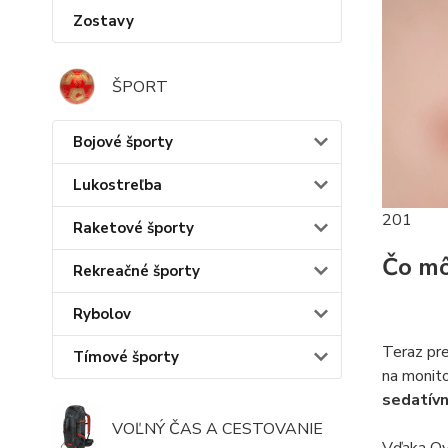
Zostavy
ŠPORT
Bojové športy
Lukostreľba
201
Raketové športy
Čo mô
Rekreačné športy
Rybolov
Teraz pre
Tímové športy
na monito
sedatívn
VOĽNÝ ČAS A CESTOVANIE
Vďaka Ov