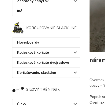
Záhradný nábytok
Iné
KORČUĽOVANIE SLACKLINE
Hoverboardy
Kolieskové korčule
nára
Kolieskové korčule dvojradove
Korčuľovanie, slackline
Overmax T
obavy - f
SILOVÝ TRÉNING x
Popruh so
Overmax 
Činky