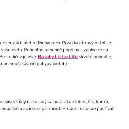
zvieratách alebo dinosauroch. Prvý dvojlitrový batoh je
re vaše dieťa. Pohodlné ramenné popruhy a zapínanie na
Pre rodičov je však
Batohy Little Life
skvelé pohodlie,
 tie neočakávané pohyby dieťaťa.
niverzálny na to, aby sa nosil ako klobúk, šál, komín,
priedušné a schne za pár minút. Produkt sa bude používať