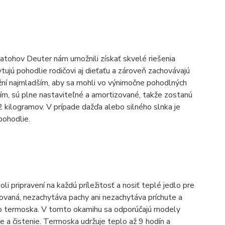
tohov Deuter nám umožnili získať skvelé riešenia
tujú pohodlie rodičovi aj dieťaťu a zároveň zachovávajú
ní najmladším, aby sa mohli vo výnimočne pohodlných
ím, sú plne nastaviteľné a amortizované, takže zostanú
 kilogramov. V prípade dažďa alebo silného slnka je
pohodlie.
i pripravení na každú príležitosť a nosiť teplé jedlo pre
ovaná, nezachytáva pachy ani nezachytáva príchute a
ého termoska. V tomto okamihu sa odporúčajú modely
e a čistenie. Termoska udržuje teplo až 9 hodín a