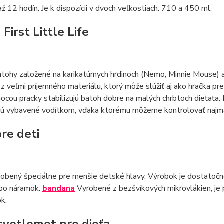
ž 12 hodín. Je k dispozícii v dvoch veľkostiach: 710 a 450 ml.
First Little Life
tohy založené na karikatúrnych hrdinoch (Nemo, Minnie Mouse) a 
z veľmi príjemného materiálu, ktorý môže slúžiť aj ako hračka p
ocou pracky stabilizujú batoh dobre na malých chrbtoch dieťaťa. 
sú vybavené vodítkom, vďaka ktorému môžeme kontrolovať najmä
pre deti
obený špeciálne pre menšie detské hlavy. Výrobok je dostatočne u
ebo náramok.
bandana
Vyrobené z bezšvíkových mikrovlákien, je 
ok.