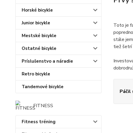
Prvý 
Horské bicykle
Junior bicykle
Toto je f
popredno
Mestské bicykle
stále jem
tiež šetrí
Ostatné bicykle
Investova
Príslušenstvo a náradie
dobrodruž
Retro bicykle
Tandemové bicykle
Páčil
FITNESS
Fitness tréning