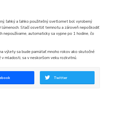
ný, ľahký a ľahko použiteľný svetlomet bol vyrobený
20 lúmenoch. Stačí osvetliť temnotu a zároveň nepoškodiť
ich nepoužívame, automaticky sa vypne po 1 hodine, čo
e na výlety sa bude pamätať mnoho rokov ako skutočné
už v mladosti, sa v neskoršom veku rozkvitnú.
ebook
Twitter