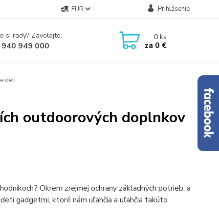
Prihlásenie
EUR
e si rady? Zavolajte.
0
ks
za
0 €
 940 949 000
e deti
pších outdoorových doplnkov
chodníkoch? Okrem zrejmej ochrany základných potrieb, a
deti gadgetmi, ktoré nám uľahčia a uľahčia takúto