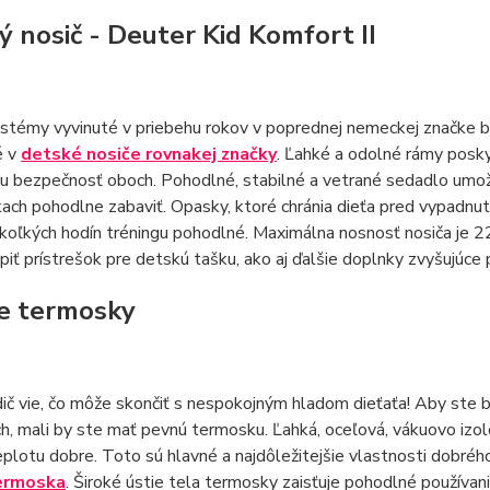
ý nosič - Deuter Kid Komfort II
témy vyvinuté v priebehu rokov v poprednej nemeckej značke ba
é v
detské nosiče rovnakej značky
. Ľahké a odolné rámy posky
u bezpečnosť oboch. Pohodlné, stabilné a vetrané sedadlo umož
ch pohodlne zabaviť. Opasky, ktoré chránia dieťa pred vypadnut
koľkých hodín tréningu pohodlné. Maximálna nosnosť nosiča je 22
iť prístrešok pre detskú tašku, ako aj ďalšie doplnky zvyšujúce 
e termosky
ič vie, čo môže skončiť s nespokojným hladom dieťaťa! Aby ste bol
h, mali by ste mať pevnú termosku. Ľahká, oceľová, vákuovo izol
eplotu dobre. Toto sú hlavné a najdôležitejšie vlastnosti dobr
ermoska
. Široké ústie tela termosky zaisťuje pohodlné používani