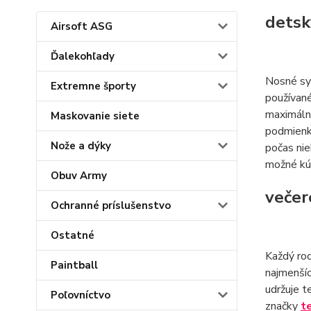
detsk
Airsoft ASG
Ďalekohľady
Nosné sys
Extremne športy
používan
maximáln
Maskovanie siete
podmienka
Nože a dýky
počas nie
možné kúp
Obuv Army
večer
Ochranné príslušenstvo
Ostatné
Každý rod
Paintball
najmenšíc
udržuje t
Poľovníctvo
značky
t