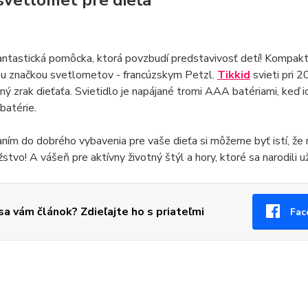
svetlomet pre dieťa
antastická pomôcka, ktorá povzbudí predstavivosť detí! Kompakt
u značkou svetlometov - francúzskym Petzl.
Tikkid
svieti pri 
ný zrak dieťaťa. Svietidlo je napájané tromi AAA batériami, keď 
 batérie.
ním do dobrého vybavenia pre vaše dieťa si môžeme byť istí, ž
stvo! A vášeň pre aktívny životný štýl a hory, ktoré sa narodili 
 sa vám článok? Zdieľajte ho s priateľmi
Fac