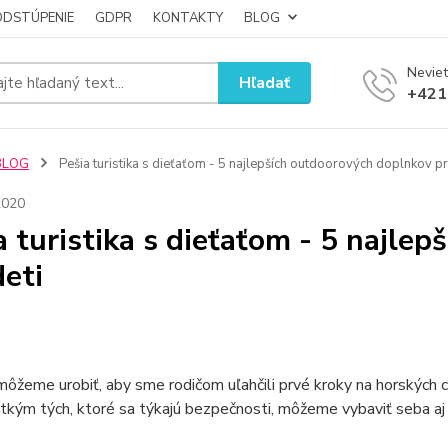
ODSTÚPENIE
GDPR
KONTAKTY
BLOG
Neviet
Hľadať
+421
BLOG
Pešia turistika s dieťaťom - 5 najlepších outdoorových doplnkov pr
2020
a turistika s dieťaťom - 5 najle
deti
ôžeme urobiť, aby sme rodičom uľahčili prvé kroky na horských 
kým tých, ktoré sa týkajú bezpečnosti, môžeme vybaviť seba aj 