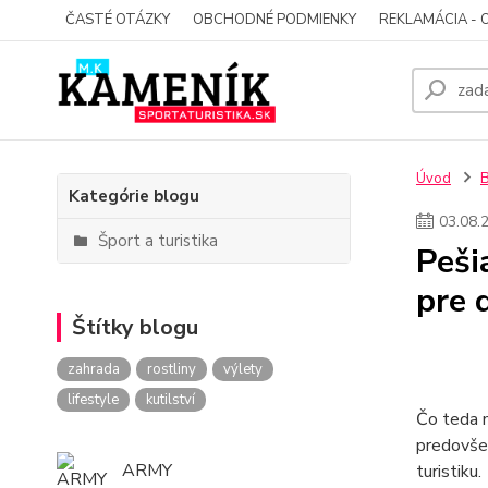
ČASTÉ OTÁZKY
OBCHODNÉ PODMIENKY
REKLAMÁCIA - 
Úvod
Kategórie blogu
03
.
08
.
Šport a turistika
Peši
pre 
Štítky blogu
zahrada
rostliny
výlety
lifestyle
kutilství
Čo teda m
predovšet
ARMY
turistiku.