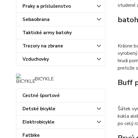
studené a
Praky a príslušenstvo
batoh 
Sebaobrana
Taktické army batohy
Krásne ba
Trezory na zbrane
vyrobený 
Vzduchovky
hrudi pom
pretože 
BICYKLE
Buff 
Cestné športové
Šátek vyr
Detské bicykle
kukla al
Elektrobicykle
po celý r
Fatbike