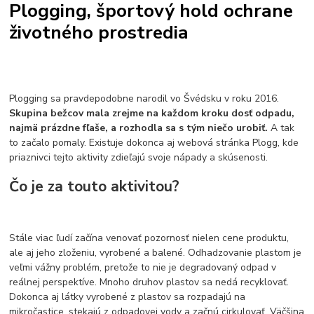
Plogging, športový hold ochrane
životného prostredia
Plogging sa pravdepodobne narodil vo Švédsku v roku 2016.
Skupina bežcov mala zrejme na každom kroku dosť odpadu,
najmä prázdne fľaše, a rozhodla sa s tým niečo urobiť.
A tak
to začalo pomaly. Existuje dokonca aj webová stránka Plogg, kde
priaznivci tejto aktivity zdieľajú svoje nápady a skúsenosti.
Čo je za touto aktivitou?
Stále viac ľudí začína venovať pozornosť nielen cene produktu,
ale aj jeho zloženiu, vyrobené a balené. Odhadzovanie plastom je
veľmi vážny problém, pretože to nie je degradovaný odpad v
reálnej perspektíve. Mnoho druhov plastov sa nedá recyklovať.
Dokonca aj látky vyrobené z plastov sa rozpadajú na
mikročastice, stekajú z odpadovej vody a začnú cirkulovať. Väčšina