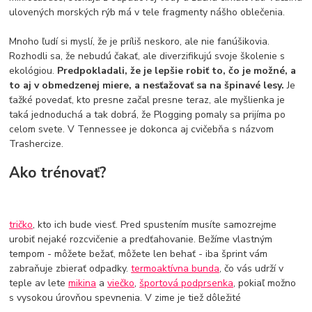
ulovených morských rýb má v tele fragmenty nášho oblečenia.
Mnoho ľudí si myslí, že je príliš neskoro, ale nie fanúšikovia.
Rozhodli sa, že nebudú čakať, ale diverzifikujú svoje školenie s
ekológiou.
Predpokladali, že je lepšie robiť to, čo je možné, a
to aj v obmedzenej miere, a nesťažovať sa na špinavé lesy.
Je
ťažké povedať, kto presne začal presne teraz, ale myšlienka je
taká jednoduchá a tak dobrá, že Plogging pomaly sa prijíma po
celom svete. V Tennessee je dokonca aj cvičebňa s názvom
Trashercize.
Ako trénovať?
tričko
, kto ich bude viesť. Pred spustením musíte samozrejme
urobiť nejaké rozcvičenie a predťahovanie. Bežíme vlastným
tempom - môžete bežať, môžete len behať - iba šprint vám
zabraňuje zbierať odpadky.
termoaktívna bunda
, čo vás udrží v
teple av lete
mikina
a
viečko
,
športová podprsenka
, pokiaľ možno
s vysokou úrovňou spevnenia. V zime je tiež dôležité