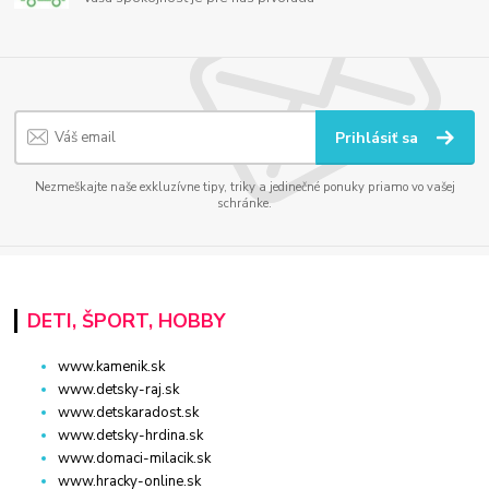
Prihlásiť sa
Nezmeškajte naše exkluzívne tipy, triky a jedinečné ponuky priamo vo vašej
schránke.
DETI, ŠPORT, HOBBY
www.kamenik.sk
www.detsky-raj.sk
www.detskaradost.sk
www.detsky-hrdina.sk
www.domaci-milacik.sk
www.hracky-online.sk