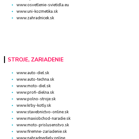
www.osvetlenie-svietidla.eu
www.uni-kozmetika.sk
www.zahradnicek.sk
STROJE, ZARIADENIE
www.auto-diel.sk
www.auto-techna.sk
www.moto-diel.sk
www.profi-dielna.sk
www.polno-stroje.sk
www.krby-kotly.sk
www.stavebnictvo-online.sk
www.maxiobchod-naradie.sk
www.moto-prislusenstvo.sk
www.firemne-zariadenie.sk
www.nahradnediely.online