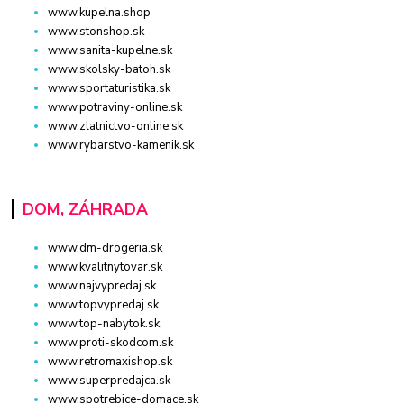
www.kupelna.shop
www.stonshop.sk
www.sanita-kupelne.sk
www.skolsky-batoh.sk
www.sportaturistika.sk
www.potraviny-online.sk
www.zlatnictvo-online.sk
www.rybarstvo-kamenik.sk
DOM, ZÁHRADA
www.dm-drogeria.sk
www.kvalitnytovar.sk
www.najvypredaj.sk
www.topvypredaj.sk
www.top-nabytok.sk
www.proti-skodcom.sk
www.retromaxishop.sk
www.superpredajca.sk
www.spotrebice-domace.sk