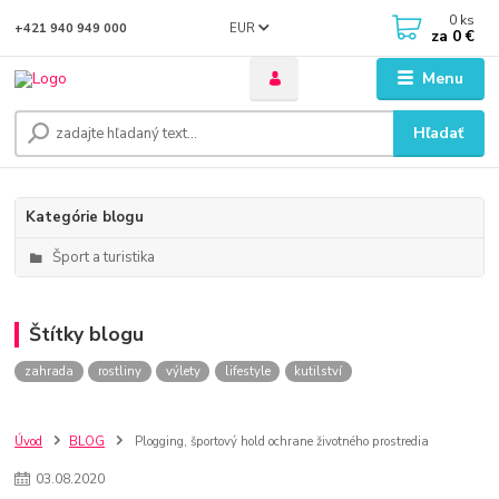
0
ks
EUR
+421 940 949 000
za
0 €
Menu
Hľadať
Kategórie blogu
Šport a turistika
Štítky blogu
zahrada
rostliny
výlety
lifestyle
kutilství
Úvod
BLOG
Plogging, športový hold ochrane životného prostredia
03
.
08
.
2020