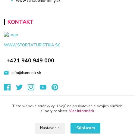
www.zariadenie-firmy.sk
KONTAKT
WWW.SPORTATURISTIKA.SK
+421 940 949 000
info@kamenik.sk
Tieto webové stránky využívajú na poskytovanie svojich služieb
súbory cookies.
Viac informácií
.
© 2024 Všetky práva vyhradené KAMENIK.SK
Vytvorené na
Eshop-rychlo.sk
Súhlasím
Nastavenia