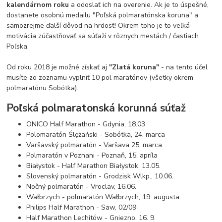
kalendárnom roku
a odoslať ich na overenie. Ak je to úspešné,
dostanete osobnú medailu "Poľská polmaratónska koruna" a
samozrejme ďalší dôvod na hrdosť! Okrem toho je to veľká
motivácia zúčastňovať sa súťaží v rôznych mestách / častiach
Poľska.
Od roku 2018 je možné získať aj
"Zlatá koruna"
- na tento účel
musíte zo zoznamu vyplniť 10 pol maratónov (všetky okrem
polmaratónu Sobótka).
Poľská polmaratonská korunná súťaž
ONICO Half Marathon - Gdynia, 18.03
Polomaratón Ślężański - Sobótka, 24. marca
Varšavský polmaratón - Varšava 25. marca
Polmaratón v Poznani - Poznaň, 15. apríla
Białystok - Half Marathon Białystok, 13.05.
Slovenský polmaratón - Grodzisk Wlkp., 10.06.
Nočný polmaratón - Vroclav, 16.06.
Wałbrzych - polmaratón Wałbrzych, 19. augusta
Philips Half Marathon - Saw, 02/09
Half Marathon Lechitów - Gniezno, 16. 9.