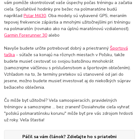
vám pomôže skontrolovať vaše úspechy počas tréningu a začatia
cieľa. Spoľahlivé hodinky pre bežec na polmaratóne budú
napríklad
Polar M430
. Oba modely sú vybavené GPS, meraním
tepovej frekvencie zápästia a mnohými užitočnejšími pri tréningu
na polmaratón (rovnako ako na úplnú maratónovú vzdialenosť).
Garmin Forerunner 30
alebo
Navyše budete určite potrebovať dobrý a priestranný
Športová
taška
- súťaže sa konajú na rôznych miestach v Poľsku, takže
budete musieť cestovať so svojou batožinou mnohokrát
(samozrejme väčšinou s príslušenstvom a športovým oblečením).
Vzhľadom na to, že termíny pretekov sú stanovené od jari do
jesene, možno budete musieť investovať aj do niekoľkých súprav
bežiaceho oblečenia.
Čo môže byť užitočné? Veľa samoopieracích, pravidelných
tréningov a samozrejme ... bez zranení! Dosiahnutie cieľa vyhrať
"poľskú polmaratónsku korunu" môže byť pre vás zdrojom hrdosti
už roky. Veľa šťastia!
Páčil sa vám článok? Zdieľajte ho s priateľmi