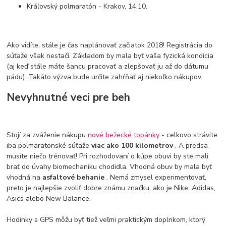
Kráľovský polmaratón - Krakov, 14.10.
Ako vidíte, stále je čas naplánovať začiatok 2018! Registrácia do
súťaže však nestačí. Základom by mala byť vaša fyzická kondícia
(aj keď stále máte šancu pracovať a zlepšovať ju až do dátumu
pádu). Takáto výzva bude určite zahŕňať aj niekoľko nákupov.
Nevyhnutné veci pre beh
Stojí za zváženie nákupu
nové bežecké topánky
- celkovo strávite
iba polmaratonské súťaže
viac ako 100 kilometrov
. A predsa
musíte niečo trénovať! Pri rozhodovaní o kúpe obuvi by ste mali
brať do úvahy biomechaniku chodidla. Vhodná obuv by mala byť
vhodná na
asfaltové behanie
. Nemá zmysel experimentovať,
preto je najlepšie zvoliť dobre známu značku, ako je Nike, Adidas,
Asics alebo New Balance.
Hodinky s GPS môžu byť tiež veľmi praktickým doplnkom, ktorý