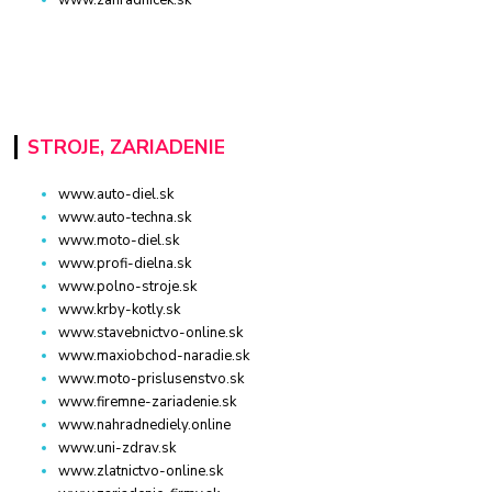
www.zahradnicek.sk
STROJE, ZARIADENIE
www.auto-diel.sk
www.auto-techna.sk
www.moto-diel.sk
www.profi-dielna.sk
www.polno-stroje.sk
www.krby-kotly.sk
www.stavebnictvo-online.sk
www.maxiobchod-naradie.sk
www.moto-prislusenstvo.sk
www.firemne-zariadenie.sk
www.nahradnediely.online
www.uni-zdrav.sk
www.zlatnictvo-online.sk