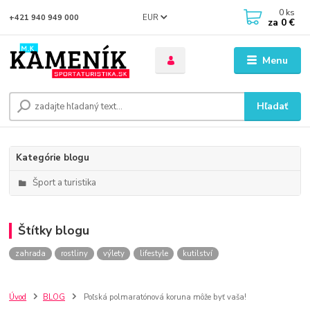
0
ks
EUR
+421 940 949 000
za
0 €
Menu
Hľadať
Kategórie blogu
Šport a turistika
Štítky blogu
zahrada
rostliny
výlety
lifestyle
kutilství
Úvod
BLOG
Poľská polmaratónová koruna môže byť vaša!