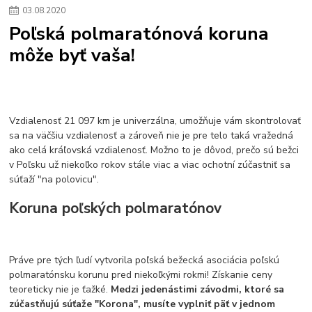
03
.
08
.
2020
Poľská polmaratónová koruna
môže byť vaša!
Vzdialenosť 21 097 km je univerzálna, umožňuje vám skontrolovať
sa na väčšiu vzdialenosť a zároveň nie je pre telo taká vražedná
ako celá kráľovská vzdialenosť. Možno to je dôvod, prečo sú bežci
v Poľsku už niekoľko rokov stále viac a viac ochotní zúčastniť sa
súťaží "na polovicu".
Koruna poľských polmaratónov
Práve pre tých ľudí vytvorila poľská bežecká asociácia poľskú
polmaratónsku korunu pred niekoľkými rokmi! Získanie ceny
teoreticky nie je ťažké.
Medzi jedenástimi závodmi, ktoré sa
zúčastňujú súťaže "Korona", musíte vyplniť päť v jednom