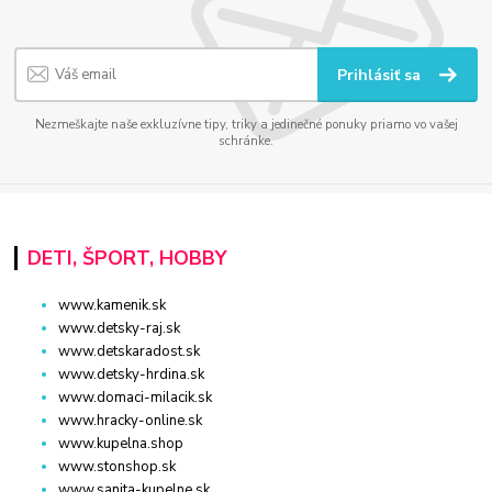
Prihlásiť sa
Nezmeškajte naše exkluzívne tipy, triky a jedinečné ponuky priamo vo vašej
schránke.
DETI, ŠPORT, HOBBY
www.kamenik.sk
www.detsky-raj.sk
www.detskaradost.sk
www.detsky-hrdina.sk
www.domaci-milacik.sk
www.hracky-online.sk
www.kupelna.shop
www.stonshop.sk
www.sanita-kupelne.sk