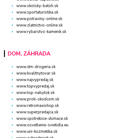
www.skolsky-batoh.sk
www.sportaturistika.sk
www.potraviny-online.sk
www.zlatnictvo-online.sk
www.rybarstvo-kamenik.sk
DOM, ZÁHRADA
www.dm-drogeria.sk
www.kvalitnytovar.sk
www.najvypredaj.sk
www.topvypredaj.sk
www.top-nabytok.sk
www.proti-skodcom.sk
www.retromaxishop.sk
www.superpredajca.sk
www.spotrebice-domace.sk
www.osvetlenie-svietidla.eu
www.uni-kozmetika.sk