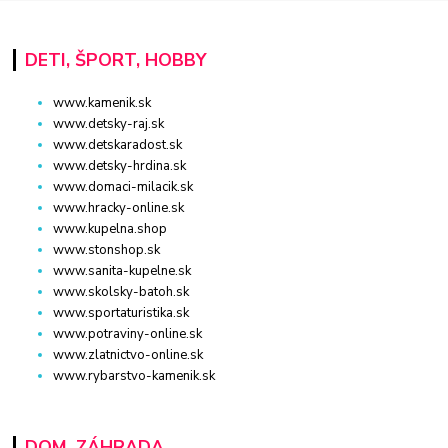
DETI, ŠPORT, HOBBY
www.kamenik.sk
www.detsky-raj.sk
www.detskaradost.sk
www.detsky-hrdina.sk
www.domaci-milacik.sk
www.hracky-online.sk
www.kupelna.shop
www.stonshop.sk
www.sanita-kupelne.sk
www.skolsky-batoh.sk
www.sportaturistika.sk
www.potraviny-online.sk
www.zlatnictvo-online.sk
www.rybarstvo-kamenik.sk
DOM, ZÁHRADA