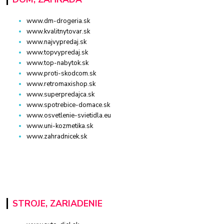
www.dm-drogeria.sk
www.kvalitnytovar.sk
www.najvypredaj.sk
www.topvypredaj.sk
www.top-nabytok.sk
www.proti-skodcom.sk
www.retromaxishop.sk
www.superpredajca.sk
www.spotrebice-domace.sk
www.osvetlenie-svietidla.eu
www.uni-kozmetika.sk
www.zahradnicek.sk
STROJE, ZARIADENIE