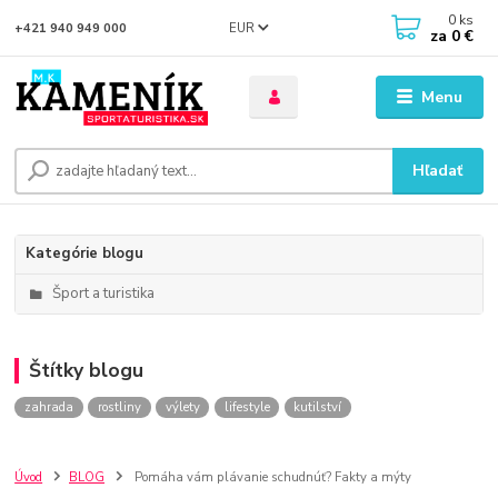
0
ks
EUR
+421 940 949 000
za
0 €
Menu
Hľadať
Kategórie blogu
Šport a turistika
Štítky blogu
zahrada
rostliny
výlety
lifestyle
kutilství
Úvod
BLOG
Pomáha vám plávanie schudnúť? Fakty a mýty