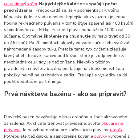
celulitídový krém
.
Najrýchlejšie kalórie sa spaľujú počas
prechádzania
. Predpokladá sa, že v podmienkach krytého
kúpaliska (kde je voda omnoho teplejšia ako v jazere) je jedna
hodina rekreačného plávania v tomto štýle spálená asi 400 kalórií
s hmotnosťou asi 60 kg. Pokročilí plavci horia až do 1000 kcal
súčasne. Optimálne
školenie na chudnutie
by malo trvať od 30
do 45 minút. Po 20 minútach aktivity vo vode začne telo využívať
nahromadené zásoby tuku. Pretože tento typ cvičenia zlepšuje
krvný obeh, tukové tkanivo pod kožou, ktoré je zodpovedné za
nevzhľadné celulitídy, je tiež znížené. Niekoľko týždňov
pravidelných návštev bazéna postačuje na zlepšenie vzhľadu
pokožky, najmä na stehnách a zadku. Pre lepšie výsledky sa dá
použiť dodatočne po tréningu
Prvá návšteva bazénu - ako sa pripraviť?
Plavecký bazén nevyžaduje nákup drahého a špecializovaného
zariadenia. Ak chcete trénovať pravidelne, zvoľte
okuliare na
plávanie
. Je nevyhnutnosťou pre začínajúcich plavcov.
uterák
.
Potrebujete tiež čiapku a samozrejme kovanie
plavky
vyrobené z