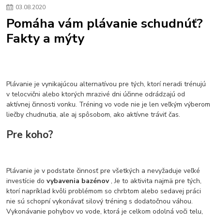
03
.
08
.
2020
Pomáha vám plávanie schudnúť?
Fakty a mýty
Plávanie je vynikajúcou alternatívou pre tých, ktorí neradi trénujú
v telocvični alebo ktorých mrazivé dni účinne odrádzajú od
aktívnej činnosti vonku. Tréning vo vode nie je len veľkým výberom
liečby chudnutia, ale aj spôsobom, ako aktívne tráviť čas.
Pre koho?
Plávanie je v podstate činnosť pre všetkých a nevyžaduje veľké
investície do
vybavenia bazénov
, Je to aktivita najmä pre tých,
ktorí napríklad kvôli problémom so chrbtom alebo sedavej práci
nie sú schopní vykonávať silový tréning s dodatočnou váhou.
Vykonávanie pohybov vo vode, ktorá je celkom odolná voči telu,