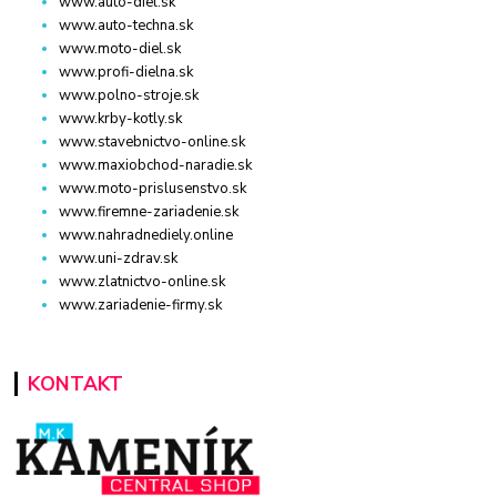
www.auto-diel.sk
www.auto-techna.sk
www.moto-diel.sk
www.profi-dielna.sk
www.polno-stroje.sk
www.krby-kotly.sk
www.stavebnictvo-online.sk
www.maxiobchod-naradie.sk
www.moto-prislusenstvo.sk
www.firemne-zariadenie.sk
www.nahradnediely.online
www.uni-zdrav.sk
www.zlatnictvo-online.sk
www.zariadenie-firmy.sk
KONTAKT