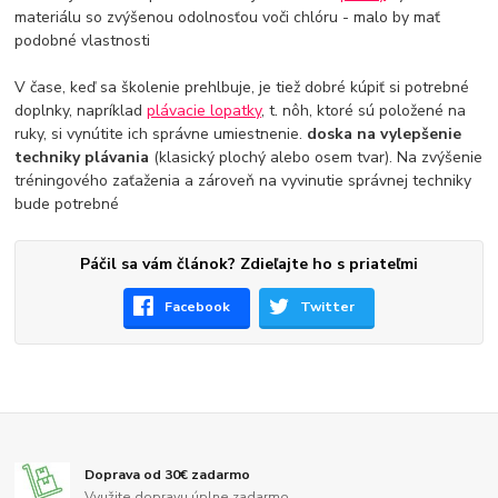
materiálu so zvýšenou odolnosťou voči chlóru - malo by mať
podobné vlastnosti
V čase, keď sa školenie prehlbuje, je tiež dobré kúpiť si potrebné
doplnky, napríklad
plávacie lopatky
, t. nôh, ktoré sú položené na
ruky, si vynútite ich správne umiestnenie.
doska na vylepšenie
techniky plávania
(klasický plochý alebo osem tvar). Na zvýšenie
tréningového zaťaženia a zároveň na vyvinutie správnej techniky
bude potrebné
Páčil sa vám článok? Zdieľajte ho s priateľmi
Facebook
Twitter
Doprava od 30€ zadarmo
Využite dopravu úplne zadarmo