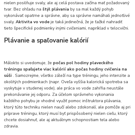
nielen posilňuje svaly, ale aj celá postava začína mať požadovaný
tvar. Bez ohľadu na
štýl plávania
by sa mal každý pohyb
vykonávať opatrne a správne, aby sa správne namáhali jednotlivé
svaly.
Aktivita vo vode
je taká jedinečná, že je ťažké nahradiť
tieto špecifické podmienky inými cvičeniami, napríklad v telocvični.
Plávanie a spaľovanie kalórií
Málokto si uvedomuje, že
počas pol hodiny plaveckého
tréningu spaľujete viac kalórií ako počas hodiny cvičenia na
súši
. Samozrejme, všetko záleží na type tréningu, jeho intenzite a
okolitých podmienkach (napr. Oveľa vyššia kalorická spotreba sa
vyskytuje v studenej vode), ale práca vo vode zahŕňa neustále
prekonávanie jej odporu. Za účelom správneho vykonania
každého pohybu je vhodné využiť pomoc inštruktora plávania,
ktorý túto techniku nielen naučí alebo zdokonalí, ale pomôže aj pri
príprave tréningu, ktorý musí byť prispôsobený nielen cieľu, ktorý
chcete dosiahnuť, ale aj aktuálnym schopnostiam tela alebo
zdravia.