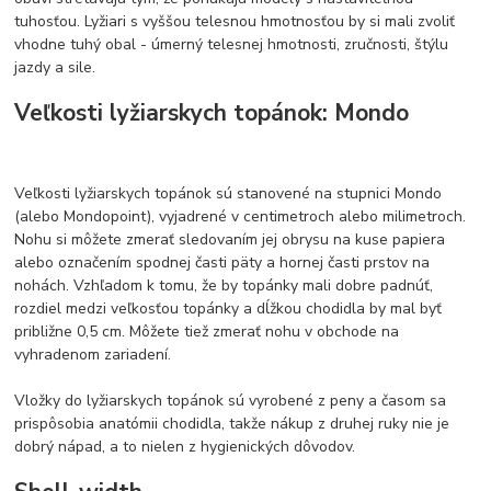
tuhosťou. Lyžiari s vyššou telesnou hmotnosťou by si mali zvoliť
vhodne tuhý obal - úmerný telesnej hmotnosti, zručnosti, štýlu
jazdy a sile.
Veľkosti lyžiarskych topánok: Mondo
Veľkosti lyžiarskych topánok sú stanovené na stupnici Mondo
(alebo Mondopoint), vyjadrené v centimetroch alebo milimetroch.
Nohu si môžete zmerať sledovaním jej obrysu na kuse papiera
alebo označením spodnej časti päty a hornej časti prstov na
nohách. Vzhľadom k tomu, že by topánky mali dobre padnúť,
rozdiel medzi veľkosťou topánky a dĺžkou chodidla by mal byť
približne 0,5 cm. Môžete tiež zmerať nohu v obchode na
vyhradenom zariadení.
Vložky do lyžiarskych topánok sú vyrobené z peny a časom sa
prispôsobia anatómii chodidla, takže nákup z druhej ruky nie je
dobrý nápad, a to nielen z hygienických dôvodov.