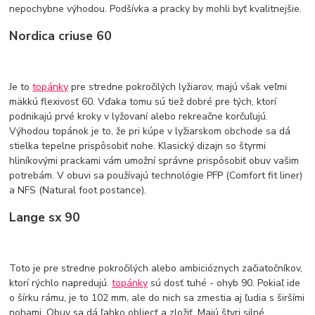
nepochybne výhodou. Podšívka a pracky by mohli byť kvalitnejšie.
Nordica criuse 60
Je to
topánky
pre stredne pokročilých lyžiarov, majú však veľmi
mäkkú flexivosť 60. Vďaka tomu sú tiež dobré pre tých, ktorí
podnikajú prvé kroky v lyžovaní alebo rekreačne korčuľujú.
Výhodou topánok je to, že pri kúpe v lyžiarskom obchode sa dá
stielka tepelne prispôsobiť nohe. Klasický dizajn so štyrmi
hliníkovými prackami vám umožní správne prispôsobiť obuv vašim
potrebám. V obuvi sa používajú technológie PFP (Comfort fit liner)
a NFS (Natural foot postance).
Lange sx 90
Toto je pre stredne pokročilých alebo ambicióznych začiatočníkov,
ktorí rýchlo napredujú.
topánky
sú dosť tuhé - ohyb 90. Pokiaľ ide
o šírku rámu, je to 102 mm, ale do nich sa zmestia aj ľudia s širšími
nohami. Obuv sa dá ľahko obliecť a zložiť. Majú štyri silné