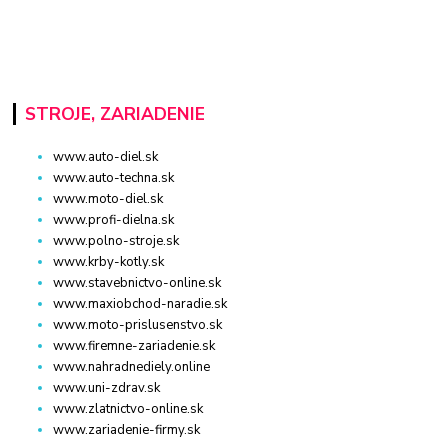
STROJE, ZARIADENIE
www.auto-diel.sk
www.auto-techna.sk
www.moto-diel.sk
www.profi-dielna.sk
www.polno-stroje.sk
www.krby-kotly.sk
www.stavebnictvo-online.sk
www.maxiobchod-naradie.sk
www.moto-prislusenstvo.sk
www.firemne-zariadenie.sk
www.nahradnediely.online
www.uni-zdrav.sk
www.zlatnictvo-online.sk
www.zariadenie-firmy.sk