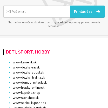
Prihlásiť sa
Nezmeškajte naše exkluzívne tipy, triky a jedinečné ponuky priamo vo vašej
schránke.
DETI, ŠPORT, HOBBY
www.kamenik.sk
www.detsky-raj.sk
www.detskaradost.sk
www.detsky-hrdina.sk
www.domaci-milacik.sk
www.hracky-online.sk
www.kupelna.shop
www.stonshop.sk
www.sanita-kupelne.sk
www.skolsky-batoh.sk