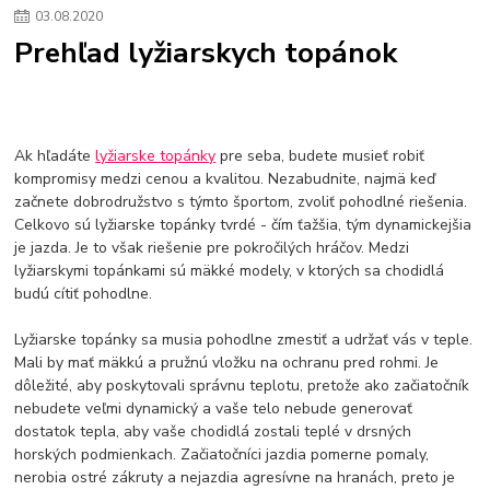
03
.
08
.
2020
Prehľad lyžiarskych topánok
Ak hľadáte
lyžiarske topánky
pre seba, budete musieť robiť
kompromisy medzi cenou a kvalitou. Nezabudnite, najmä keď
začnete dobrodružstvo s týmto športom, zvoliť pohodlné riešenia.
Celkovo sú lyžiarske topánky tvrdé - čím ťažšia, tým dynamickejšia
je jazda. Je to však riešenie pre pokročilých hráčov. Medzi
lyžiarskymi topánkami sú mäkké modely, v ktorých sa chodidlá
budú cítiť pohodlne.
Lyžiarske topánky sa musia pohodlne zmestiť a udržať vás v teple.
Mali by mať mäkkú a pružnú vložku na ochranu pred rohmi. Je
dôležité, aby poskytovali správnu teplotu, pretože ako začiatočník
nebudete veľmi dynamický a vaše telo nebude generovať
dostatok tepla, aby vaše chodidlá zostali teplé v drsných
horských podmienkach. Začiatočníci jazdia pomerne pomaly,
nerobia ostré zákruty a nejazdia agresívne na hranách, preto je