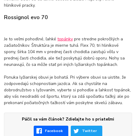
hliníkové pracky.
Rossignol evo 70
Je to veľmi pohodlné, ľahké
topánky
pre stredne pokročilých a
začiatočníkov. Štruktúra je mierne tuhá. Flex 70, tri hliníkové
spony, šírka 104 mm v prednej časti chodidla zaisťujú vôľu v
prednej časti chodidla, ale tiež poskytujú dobrú oporu. Nohy sa
neunavujú, čo sa môže stať pri iných lyžiarskych topánkach.
Ponuka lyžiarskej obuvi je bohatá. Pri výbere obuvi sa uistite, že
zodpovedajú schopnostiam jazdca. Ak sa chystáte na
dobrodružstvo s lyžovaním, vyberte si pohodlie a ľahkosť topánok,
aby vás neodradili od športu, ktorý sa zdá spočiatku ťažký, ale po
prekonaní počiatočných ťažkostí vám poskytne skvelú zábavu.
Páčil sa vám článok? Zdieľajte ho s priateľmi
Facebook
Twitter