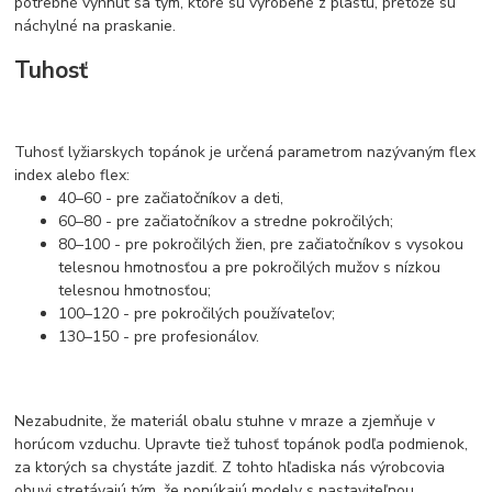
potrebné vyhnúť sa tým, ktoré sú vyrobené z plastu, pretože sú
náchylné na praskanie.
Tuhosť
Tuhosť lyžiarskych topánok je určená parametrom nazývaným flex
index alebo flex:
40–60 - pre začiatočníkov a deti,
60–80 - pre začiatočníkov a stredne pokročilých;
80–100 - pre pokročilých žien, pre začiatočníkov s vysokou
telesnou hmotnosťou a pre pokročilých mužov s nízkou
telesnou hmotnosťou;
100–120 - pre pokročilých používateľov;
130–150 - pre profesionálov.
Nezabudnite, že materiál obalu stuhne v mraze a zjemňuje v
horúcom vzduchu. Upravte tiež tuhosť topánok podľa podmienok,
za ktorých sa chystáte jazdiť. Z tohto hľadiska nás výrobcovia
obuvi stretávajú tým, že ponúkajú modely s nastaviteľnou