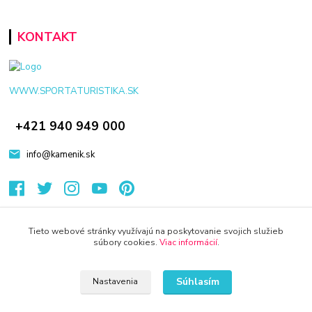
KONTAKT
WWW.SPORTATURISTIKA.SK
+421 940 949 000
info@kamenik.sk
Tieto webové stránky využívajú na poskytovanie svojich služieb
súbory cookies.
Viac informácií
.
© 2024 Všetky práva vyhradené KAMENIK.SK
Vytvorené na
Eshop-rychlo.sk
Súhlasím
Nastavenia