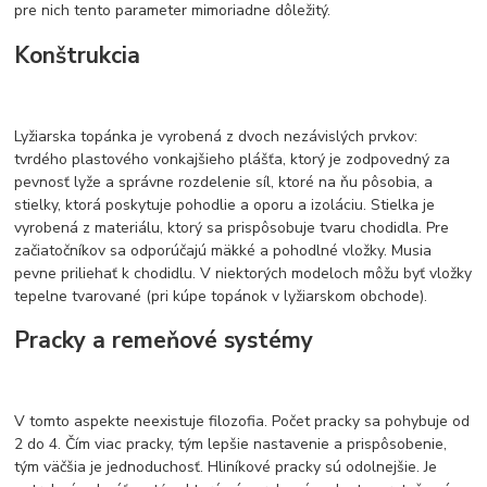
pre nich tento parameter mimoriadne dôležitý.
Konštrukcia
Lyžiarska topánka je vyrobená z dvoch nezávislých prvkov:
tvrdého plastového vonkajšieho plášťa, ktorý je zodpovedný za
pevnosť lyže a správne rozdelenie síl, ktoré na ňu pôsobia, a
stielky, ktorá poskytuje pohodlie a oporu a izoláciu. Stielka je
vyrobená z materiálu, ktorý sa prispôsobuje tvaru chodidla. Pre
začiatočníkov sa odporúčajú mäkké a pohodlné vložky. Musia
pevne priliehať k chodidlu. V niektorých modeloch môžu byť vložky
tepelne tvarované (pri kúpe topánok v lyžiarskom obchode).
Pracky a remeňové systémy
V tomto aspekte neexistuje filozofia. Počet pracky sa pohybuje od
2 do 4. Čím viac pracky, tým lepšie nastavenie a prispôsobenie,
tým väčšia je jednoduchosť. Hliníkové pracky sú odolnejšie. Je