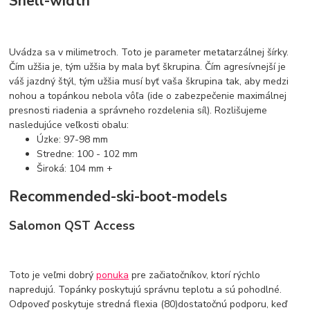
Shell-width
Uvádza sa v milimetroch. Toto je parameter metatarzálnej šírky.
Čím užšia je, tým užšia by mala byť škrupina. Čím agresívnejší je
váš jazdný štýl, tým užšia musí byť vaša škrupina tak, aby medzi
nohou a topánkou nebola vôľa (ide o zabezpečenie maximálnej
presnosti riadenia a správneho rozdelenia síl). Rozlišujeme
nasledujúce veľkosti obalu:
Úzke: 97-98 mm
Stredne: 100 - 102 mm
Široká: 104 mm +
Recommended-ski-boot-models
Salomon QST Access
Toto je veľmi dobrý
ponuka
pre začiatočníkov, ktorí rýchlo
napredujú. Topánky poskytujú správnu teplotu a sú pohodlné.
Odpoveď poskytuje stredná flexia (80)dostatočnú podporu, keď