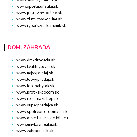
www.sportaturistika.sk
www.potraviny-online.sk
www.zlatnictvo-online.sk
www.rybarstvo-kamenik.sk
DOM, ZÁHRADA
www.dm-drogeria.sk
www.kvalitnytovar.sk
www.najvypredaj.sk
www.topvypredaj.sk
www.top-nabytok.sk
www.proti-skodcom.sk
www.retromaxishop.sk
www.superpredajca.sk
www.spotrebice-domace.sk
www.osvetlenie-svietidla.eu
www.uni-kozmetika.sk
www.zahradnicek.sk