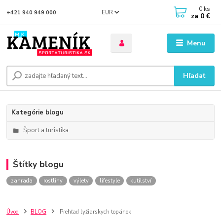
0
ks
EUR
+421 940 949 000
za
0 €
Menu
Hľadať
Kategórie blogu
Šport a turistika
Štítky blogu
zahrada
rostliny
výlety
lifestyle
kutilství
Úvod
BLOG
Prehľad lyžiarskych topánok