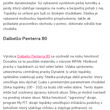
jazdíte dynamickejšie. Sú vybavené systémom pešej turistiky a
jazdy, ktorý uľahčuje navigáciu na svahu a bezpečný pohyb z nej.
Topánky sú určené pre ľudí so širokými chodidlami. Stielka je
vybavená možnosťou tepelného prispôsobenia, takže ak
požiadate pracovníkov obchodu o pomoc, dokonale odráža tvar
chodidla.
Dalbello Penterra 80
Výrobca
Dalbello Panterra 80
sa sústredil na nízku hmotnosť.
Dosiahlo sa to použitím materiálu s názvom IRFAN. Hliníkové
pracky v topánkach sú tiež veľmi ľahké. Vďaka správnemu
umiestneniu centrálnej pracky Dynalink (v uhle) topánky
optimálne stabilizujú päty. Stielka poskytuje ďalší priestor, ktorý
umožňuje telu dýchať. Ľudia s priemernými parametrami chodidiel
(šírka topánky 100 - 102) sa budú cítiť veľmi dobre. Tento dojem
môže byť zosilnený úpravou tuhosti obuvi. Šírku je možné nastaviť
na prednej strane obuvi. Nízka hmotnosť, "agresívny" dizajn,
program My FIT, dizajn topánky umožňujúci inštaláciu podošvy s
behúňom, ktorý uľahčuje chôdzu a zlepšuje priľnavosť, sú