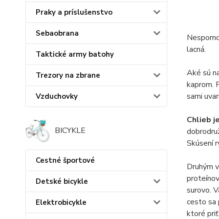
Praky a príslušenstvo
Sebaobrana
Nespornou
lacná.
Taktické army batohy
Aké sú na
Trezory na zbrane
kaprom. P
sami uvar
Vzduchovky
Chlieb j
BICYKLE
dobrodruž
Skúsení r
Cestné športové
Druhým v
proteínov
Detské bicykle
surovo. V
cesto sa 
Elektrobicykle
ktoré pri