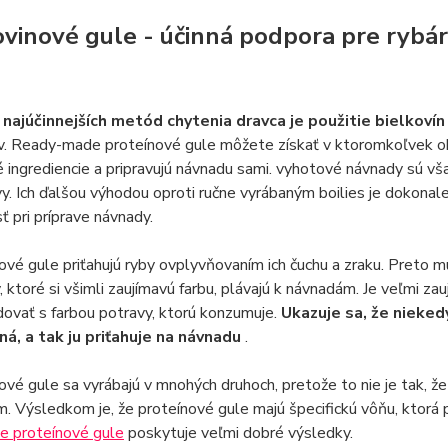
ovinové gule - účinná podpora pre rybá
 najúčinnejších metód chytenia dravca je použitie bielkoví
. Ready-made proteínové gule môžete získať v ktoromkoľvek obch
é ingrediencie a pripravujú návnadu sami. vyhotové návnady sú však
y. Ich ďalšou výhodou oproti ručne vyrábaným boilies je dokonale
sť pri príprave návnady.
ové gule priťahujú ryby ovplyvňovaním ich čuchu a zraku. Preto mu
, ktoré si všimli zaujímavú farbu, plávajú k návnadám. Je veľmi za
ovať s farbou potravy, ktorú konzumuje.
Ukazuje sa, že niekedy
ná, a tak ju priťahuje na návnadu
.
ové gule sa vyrábajú v mnohých druhoch, pretože to nie je tak, 
 Výsledkom je, že proteínové gule majú špecifickú vôňu, ktorá pri
e proteínové gule
poskytuje veľmi dobré výsledky.