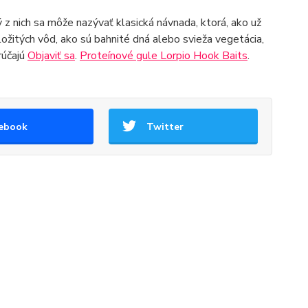
 z nich sa môže nazývať klasická návnada, ktorá, ako už
ožitých vôd, ako sú bahnité dná alebo svieža vegetácia,
rúčajú
Objaviť sa
.
Proteínové gule Lorpio Hook Baits
.
ebook
Twitter