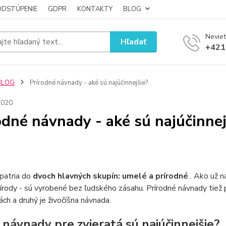
ODSTÚPENIE
GDPR
KONTAKTY
BLOG
Neviet
Hľadať
+421
BLOG
Prírodné návnady - aké sú najúčinnejšie?
2020
odné návnady - aké sú najúčinnej
patria do
dvoch hlavných skupín: umelé a prírodné
. Ako už n
írody - sú vyrobené bez ľudského zásahu. Prírodné návnady tiež p
nách a druhý je živočíšna návnada.
 návnady pre zvieratá sú najúčinnejšie?