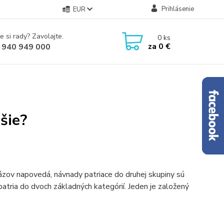
Prihlásenie
EUR
e si rady? Zavolajte.
0
ks
za
0 €
 940 949 000
šie?
ázov napovedá, návnady patriace do druhej skupiny sú
atria do dvoch základných kategórií. Jeden je založený