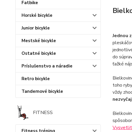
Fatbike
Bielk
Horské bicykle
Junior bicykle
Jednou z
Mestské bicykle
pleskáčov
jednotliv
Ostatné bicykle
do súprav
ťažké náj
Príslušenstvo a náradie
Bielkovin
Retro bicykle
toho ryby
Tandemové bicykle
vždy zhod
nezvyčaj
FITNESS
Bielkovin
spôsobom.
Vysvetlit
Fitness tréning