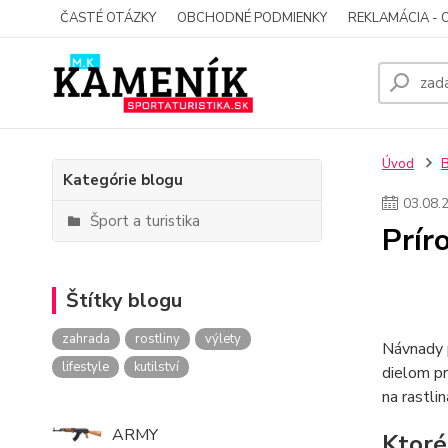
ČASTÉ OTÁZKY
OBCHODNÉ PODMIENKY
REKLAMÁCIA - 
Úvod
Kategórie blogu
03
.
08
.
Šport a turistika
Prír
Štítky blogu
zahrada
rostliny
výlety
Návnady 
lifestyle
kutilství
dielom pr
na rastli
ARMY
Ktoré