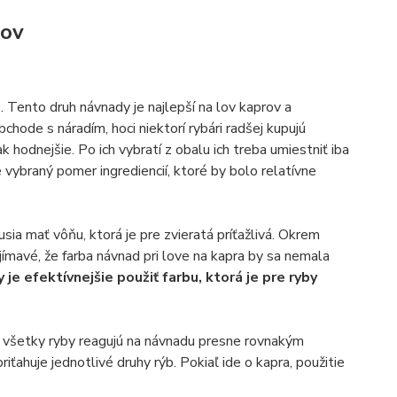
rov
n
. Tento druh návnady je najlepší na lov kaprov a
ode s náradím, hoci niektorí rybári radšej kupujú
 hodnejšie. Po ich vybratí z obalu ich treba umiestniť iba
 vybraný pomer ingrediencií, ktoré by bolo relatívne
sia mať vôňu, ktorá je pre zvieratá príťažlivá. Okrem
ujímavé, že farba návnad pri love na kapra by sa nemala
 je efektívnejšie použiť farbu, ktorá je pre ryby
že všetky ryby reagujú na návnadu presne rovnakým
ťahuje jednotlivé druhy rýb. Pokiaľ ide o kapra, použitie