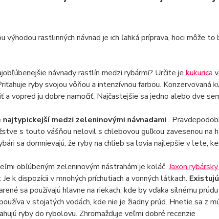
 výhodou rastlinných návnad je ich ľahká príprava, hoci môže t
jobľúbenejšie návnady rastlín medzi rybármi? Určite je
kukurica
v
riťahuje ryby svojou vôňou a intenzívnou farbou. Konzervovaná ku
iť a vopred ju dobre namočiť. Najčastejšie sa jedno alebo dve se
e najtypickejší medzi zeleninovými návnadami
. Pravdepodobn
stve s touto vášňou nelovil s chlebovou guľkou zavesenou na háči
ybári sa domnievajú, že ryby na chlieb sa lovia najlepšie v lete, k
eľmi obľúbeným zeleninovým nástrahám je koláč.
Jaxon rybársky
. Je k dispozícii v mnohých príchutiach a vonných látkach.
Existuj
arené sa používajú hlavne na riekach, kde by vďaka silnému prú
používa v stojatých vodách, kde nie je žiadny prúd. Hnetie sa z mú
ťahujú ryby do rybolovu. Zhromažďuje veľmi dobré recenzie