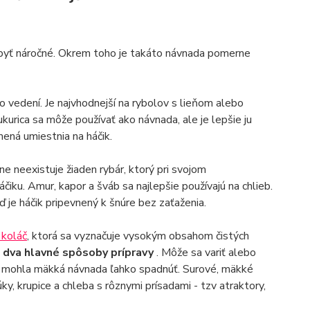
o byť náročné. Okrem toho je takáto návnada pomerne
o vedení. Je najvhodnejší na rybolov s lieňom alebo
kurica sa môže používať ako návnada, ale je lepšie ju
mená umiestnia na háčik.
e neexistuje žiaden rybár, ktorý pri svojom
ku. Amur, kapor a šváb sa najlepšie používajú na chlieb.
eď je háčik pripevnený k šnúre bez zaťaženia.
 koláč
, ktorá sa vyznačuje vysokým obsahom čistých
ú dva hlavné spôsoby prípravy
. Môže sa variť alebo
du mohla mäkká návnada ľahko spadnúť. Surové, mäkké
ky, krupice a chleba s rôznymi prísadami - tzv atraktory,