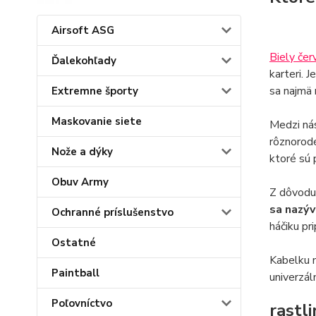
Airsoft ASG
Biely čer
Ďalekohľady
karteri. 
sa najmä 
Extremne športy
Maskovanie siete
Medzi nás
rôznorodé
Nože a dýky
ktoré sú 
Obuv Army
Z dôvodu 
sa nazý
Ochranné príslušenstvo
háčiku pr
Ostatné
Kabelku n
Paintball
univerzál
Poľovníctvo
rastl