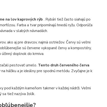
lne na lov kaprových rýb
. Rybári tiež často siahajú po
amorfózou. Farba a tvar pripomínajú hnedú ryžu. Odporúča
 návnada v slabých návnadách.
rov, ako aj pre dravcov, najmä ostriežov. Červy sú veľmi
ajobľúbenejšie sú červene vykopané červy a kompostéry,
o účinný doplnok do krmiva.
 začali pestovať umelo.
Tento druh červeného červa
ý na háčiku a je ideálny pre spodnú metódu. Zvyčajne je k
ticky pod každým kameňom takmer v každej nádrži. Veľmi
 sa tiež nazýva žolík.
obľúbenejšie?