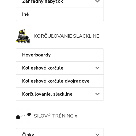
Záhradný nábytok
Iné
KORČUĽOVANIE SLACKLINE
Hoverboardy
Kolieskové korčule
Kolieskové korčule dvojradove
Korčuľovanie, slackline
SILOVÝ TRÉNING x
Činky