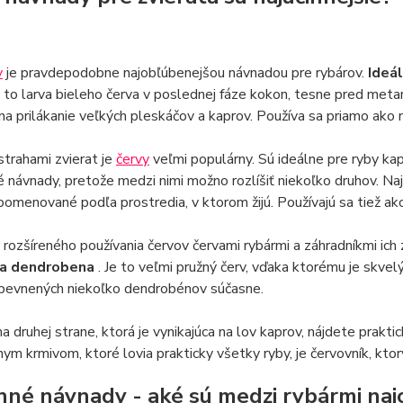
v
je pravdepodobne najobľúbenejšou návnadou pre rybárov.
Ideá
Je to larva bieleho červa v poslednej fáze kokon, tesne pred met
na prilákanie veľkých pleskáčov a kaprov. Používa sa priamo ako
trahami zvierat je
červy
veľmi populárny. Sú ideálne pre ryby kap
 návnady, pretože medzi nimi možno rozlíšiť niekoľko druhov. N
pomenované podľa prostredia, v ktorom žijú. Používajú sa tiež ak
rozšíreného používania červov červami rybármi a záhradníkmi ich
va dendrobena
. Je to veľmi pružný červ, vďaka ktorému je skvel
ipevnených niekoľko dendrobénov súčasne.
a druhej strane, ktorá je vynikajúca na lov kaprov, nájdete prak
nym krmivom, ktoré lovia prakticky všetky ryby, je červovník, ktorý
inné návnady - aké sú medzi rybármi naj