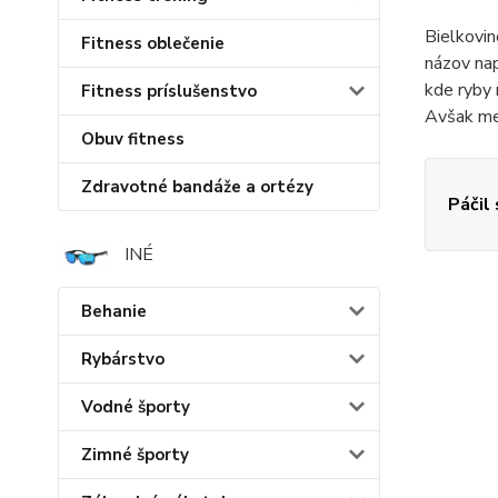
Bielkovin
Fitness oblečenie
názov nap
kde ryby 
Fitness príslušenstvo
Avšak med
Obuv fitness
Zdravotné bandáže a ortézy
Páčil
INÉ
Behanie
Rybárstvo
Vodné športy
Zimné športy