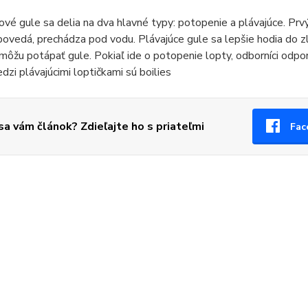
ové gule sa delia na dva hlavné typy: potopenie a plávajúce. Prvý
ovedá, prechádza pod vodu. Plávajúce gule sa lepšie hodia do zl
môžu potápať gule. Pokiaľ ide o potopenie lopty, odborníci odpo
zi plávajúcimi loptičkami sú boilies
 sa vám článok? Zdieľajte ho s priateľmi
Fac