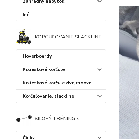
Záhradný nábytok
Iné
KORČUĽOVANIE SLACKLINE
Hoverboardy
Kolieskové korčule
Kolieskové korčule dvojradove
Korčuľovanie, slackline
SILOVÝ TRÉNING x
Činky