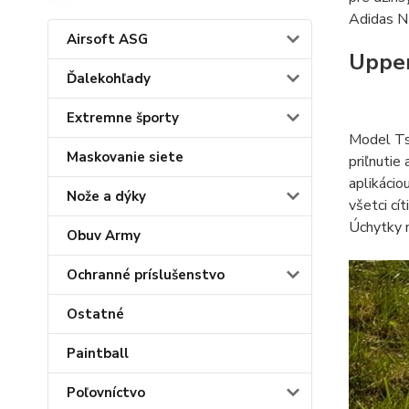
Adidas 
Airsoft ASG
Uppe
Ďalekohľady
Extremne športy
Model Tsu
Maskovanie siete
priľnutie
aplikácio
Nože a dýky
všetci cí
Úchytky n
Obuv Army
Ochranné príslušenstvo
Ostatné
Paintball
Poľovníctvo