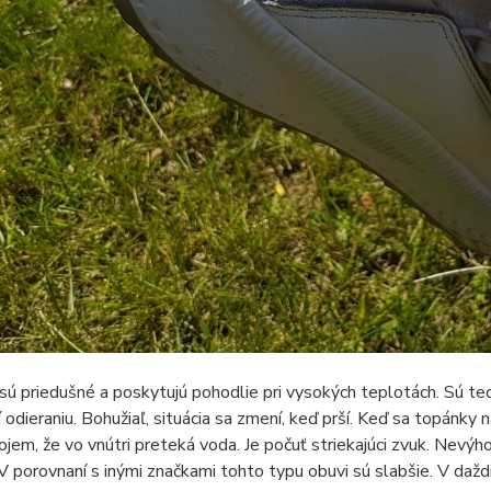
ú priedušné a poskytujú pohodlie pri vysokých teplotách. Sú ted
 odieraniu. Bohužiaľ, situácia sa zmení, keď prší. Keď sa topánky 
ojem, že vo vnútri preteká voda. Je počuť striekajúci zvuk. Nevýh
V porovnaní s inými značkami tohto typu obuvi sú slabšie. V daždi