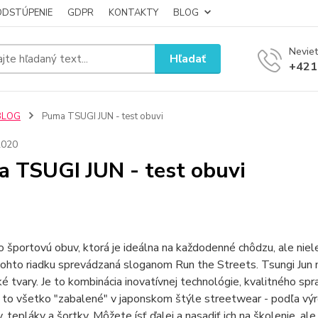
ODSTÚPENIE
GDPR
KONTAKTY
BLOG
Neviet
Hľadať
+421
BLOG
Puma TSUGI JUN - test obuvi
2020
 TSUGI JUN - test obuvi
o športovú obuv, ktorá je ideálna na každodenné chôdzu, ale niel
ohto riadku sprevádzaná sloganom Run the Streets. Tsungi Jun 
cké tvary. Je to kombinácia inovatívnej technológie, kvalitného sp
A to všetko "zabalené" v japonskom štýle streetwear - podľa výro
y, tepláky a šortky. Môžete ísť ďalej a nasadiť ich na školenie, ale