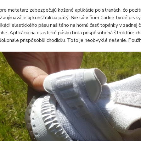
re metatarz zabezpečujú kožené aplikácie po stranách, čo pozitívn
 Zaujímavá je aj konštrukcia päty. Nie sú v ňom žiadne tvrdé prvky,
ikácii elastického pásu našitého na hornú časť topánky v zadnej 
nohe. Aplikácia na elastickú pásku bola prispôsobená štruktúre ch
okonale prispôsobili chodidlu. Toto je neobvyklé riešenie. Použi