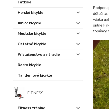
Fatbike
Podporu p
Horské bicykle
dôležité.
vďaka apl
Junior bicykle
priľne k 
topánky d
Mestské bicykle
Ostatné bicykle
Príslušenstvo a náradie
Retro bicykle
Tandemové bicykle
FITNESS
Fitness tréning