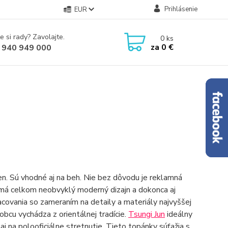
Prihlásenie
EUR
e si rady? Zavolajte.
0
ks
za
0 €
 940 949 000
en. Sú vhodné aj na beh. Nie bez dôvodu je reklamná
má celkom neobvyklý moderný dizajn a dokonca aj
racovania so zameraním na detaily a materiály najvyššej
bcu vychádza z orientálnej tradície.
Tsungi Jun
ideálny
 aj na polooficiálne stretnutie. Tieto topánky súťažia s