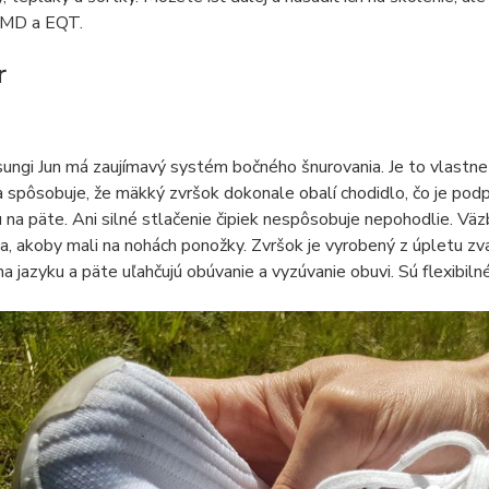
NMD a EQT.
r
ngi Jun má zaujímavý systém bočného šnurovania. Je to vlastne 
 a spôsobuje, že mäkký zvršok dokonale obalí chodidlo, čo je pod
u na päte. Ani silné stlačenie čipiek nespôsobuje nepohodlie. Väz
tia, akoby mali na nohách ponožky. Zvršok je vyrobený z úpletu 
a jazyku a päte uľahčujú obúvanie a vyzúvanie obuvi. Sú flexibiln