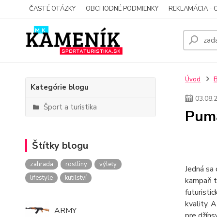
ČASTÉ OTÁZKY
OBCHODNÉ PODMIENKY
REKLAMÁCIA - 
Úvod
Kategórie blogu
03
.
08
.
Šport a turistika
Puma
Štítky blogu
zahrada
rostliny
výlety
Jedná sa 
lifestyle
kutilství
kampaň t
futuristi
kvality. 
ARMY
pre džíns