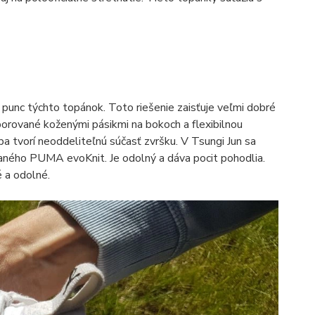
punc týchto topánok. Toto riešenie zaisťuje veľmi dobré
porované koženými pásikmi na bokoch a flexibilnou
ba tvorí neoddeliteľnú súčasť zvršku. V Tsungi Jun sa
zvaného PUMA evoKnit. Je odolný a dáva pocit pohodlia.
é a odolné.