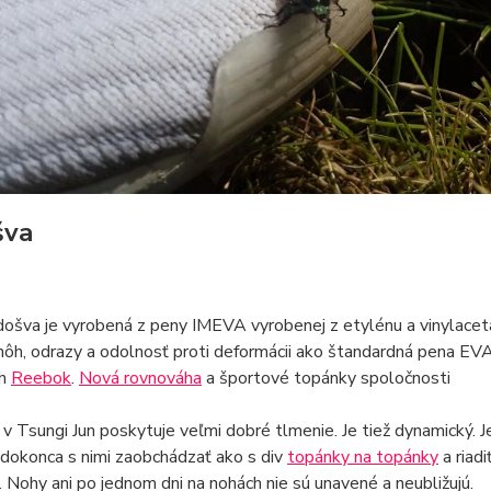
šva
šva je vyrobená z peny IMEVA vyrobenej z etylénu a vinylacetát
ôh, odrazy a odolnosť proti deformácii ako štandardná pena EVA
ch
Reebok
.
Nová rovnováha
a športové topánky spoločnosti
v Tsungi Jun poskytuje veľmi dobré tlmenie. Je tiež dynamický. J
 dokonca s nimi zaobchádzať ako s div
topánky na topánky
a riad
 Nohy ani po jednom dni na nohách nie sú unavené a neubližujú.