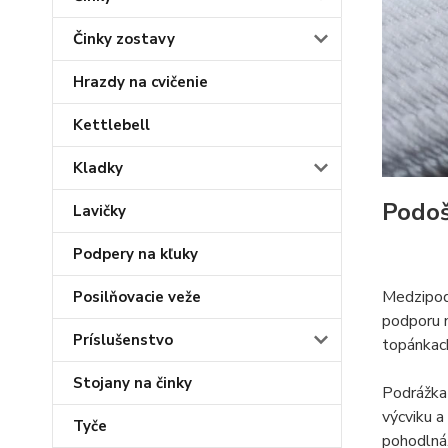
Činky zostavy
Hrazdy na cvičenie
Kettlebell
Kladky
Podo
Lavičky
Podpery na kľuky
Medzipodo
Posilňovacie veže
podporu n
Príslušenstvo
topánka
Stojany na činky
Podrážka 
výcviku a
Tyče
pohodlná.