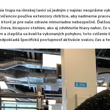
ia trupu na rímskej lavici sú jedným z najviac nesprávne vy
cvičencov používa extenzory chrbtice, aby nadmerne pracov
, ktoré je pre naše zdravie mimoriadne nebezpečné. Ďalšou
čreva, bicepsov stehien, ako aj zdvihnutie hlavy nahor, čo 
m a zlepšila sa kvalita vykonaných pohybov, toto cvičenie
edpokladá špecifickú postupnosť aktivácie svalov, čas a t