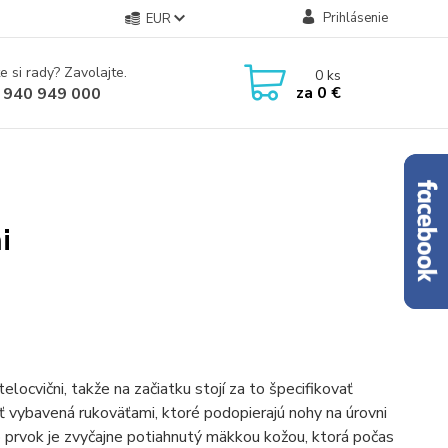
Prihlásenie
EUR
e si rady? Zavolajte.
0
ks
za
0 €
 940 949 000
i
elocvični, takže na začiatku stojí za to špecifikovať
ť vybavená rukoväťami, ktoré podopierajú nohy na úrovni
o prvok je zvyčajne potiahnutý mäkkou kožou, ktorá počas