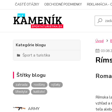
ČASTÉ OTÁZKY
OBCHODNÉ PODMIENKY
REKLAMÁCIA - 
Úvod
Kategórie blogu
03
.
08
.
Šport a turistika
Ríms
Štítky blogu
Roman
zahrada
rostliny
výlety
lifestyle
kutilství
Rímska la
vzhľad a 
ARMY
teľa aleb