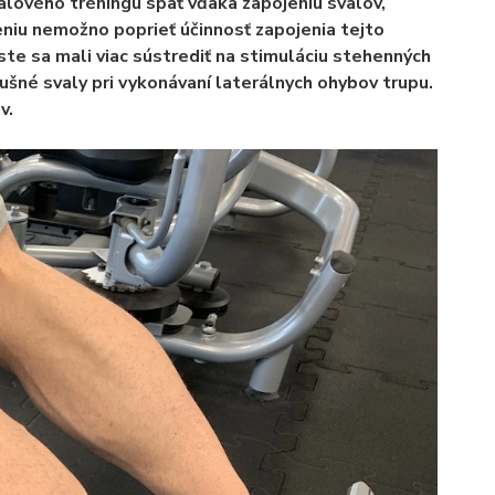
alového tréningu späť vďaka zapojeniu svalov,
eniu nemožno poprieť účinnosť zapojenia tejto
 ste sa mali viac sústrediť na stimuláciu stehenných
rušné svaly
pri vykonávaní laterálnych ohybov trupu.
v.