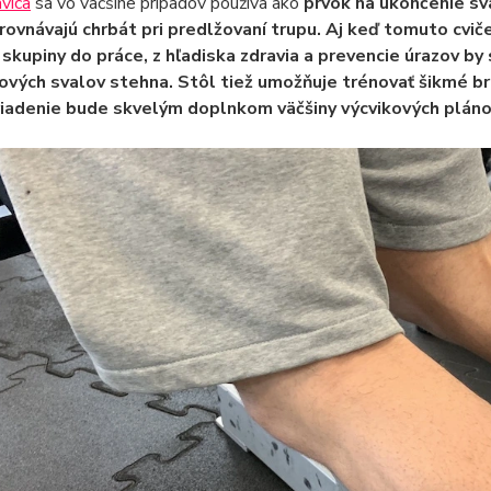
vica
sa vo väčšine prípadov používa ako
prvok na ukončenie sv
rovnávajú chrbát pri predlžovaní trupu. Aj keď tomuto cvič
 skupiny do práce, z hľadiska zdravia a prevencie úrazov by
ových svalov stehna. Stôl
tiež umožňuje trénovať šikmé b
iadenie bude skvelým doplnkom väčšiny výcvikových pláno