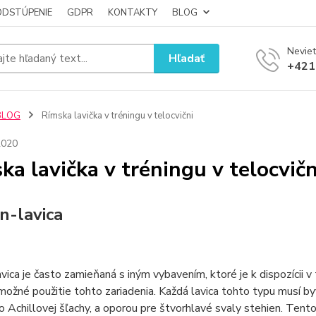
ODSTÚPENIE
GDPR
KONTAKTY
BLOG
Neviet
Hľadať
+421
BLOG
Rímska lavička v tréningu v telocvični
2020
ka lavička v tréningu v telocvičn
-lavica
vica je často zamieňaná s iným vybavením, ktoré je k dispozícii v t
možné použitie tohto zariadenia. Každá lavica tohto typu musí by
o Achillovej šľachy, a oporou pre štvorhlavé svaly stehien. Tent