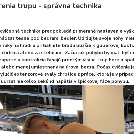
renia trupu - správna technika
cvičebná technika predpokladá primerané nastavenie výšky
hádzať tesne pod bedrami bedier. Udržujte svoje nohy mier
e ruky na hrudi a pritiahnite bradu bližšie k golierovej kost
 chrbtici alebo za stehnami. Začiatok pohybu by mali byť 
napätie a kontrakcia ťahajú predtým visiaci trup hore a spä
c alebo menej umiestnený na úrovni bedra. Počas cvičenia je
ylúčiť extenzorové svaly chrbtice z práce, ktorá je v príp
 udržať niekoľko sekúnd napätia v špičkovej fáze pohybu.