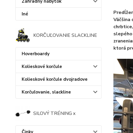
Záhradný nábytok
Predĺžen
Iné
Väčšina 
chrbtice
slepého 
KORČUĽOVANIE SLACKLINE
zranenia
ktorá pr
Hoverboardy
Kolieskové korčule
Kolieskové korčule dvojradove
Korčuľovanie, slackline
SILOVÝ TRÉNING x
Činky