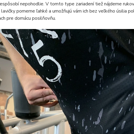
nespôsobí nepohodlie. V tomto type zariadení tiež nájdeme rukov
 lavičky pomerne ľahké a umožňujú vám ich bez veľkého úsilia po
ach pre domácu posilňovňu.