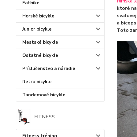
Rímska la
Fatbike
ktoré na
svalovej
Horské bicykle
a biceps
Junior bicykle
Toto zar
Mestské bicykle
Ostatné bicykle
Príslušenstvo a náradie
Retro bicykle
Tandemové bicykle
FITNESS
Fitness tréning