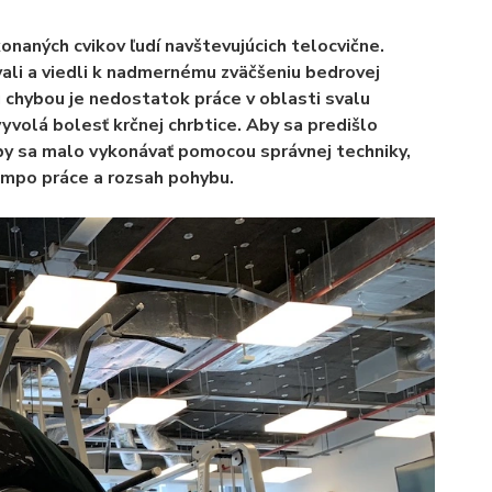
konaných cvikov ľudí navštevujúcich telocvične.
ali a viedli k nadmernému zväčšeniu bedrovej
 chybou je nedostatok práce v oblasti svalu
vyvolá bolesť krčnej chrbtice. Aby sa predišlo
 by sa malo vykonávať pomocou správnej techniky,
empo práce a rozsah pohybu.