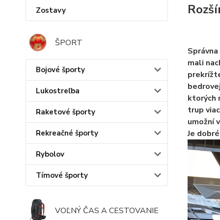
Rozší
Zostavy
ŠPORT
Správna 
mali nac
Bojové športy
prekrížt
bedrovej
Lukostreľba
ktorých 
trup via
Raketové športy
umožní v
Rekreačné športy
Je dobré
Rybolov
Tímové športy
VOĽNÝ ČAS A CESTOVANIE