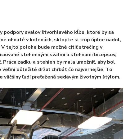
 podpory svalov štvorhlavého kĺbu, ktoré by sa
ne ohnuté v kolenách, sklopte si trup úplne nadol,
i. V tejto polohe bude možné cítiť strečing v
iniciované stehennými svalmi a stehnami bicepsov,
ť. Práca zadku a stehien by mala umožniť, aby bol
 veľmi dôležité držať chrbát čo najvernejšie. To
ade väčšiny ľudí preťažená sedavým životným štýlom.