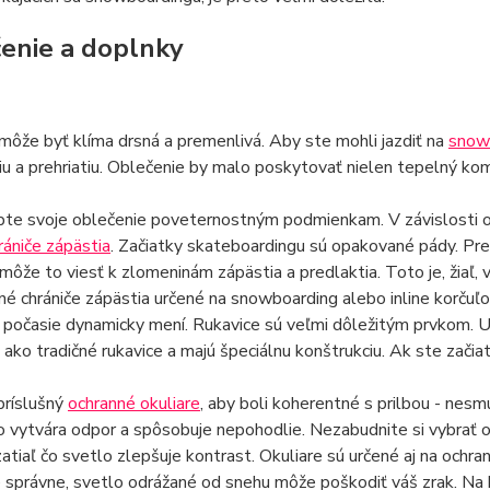
enie a doplnky
môže byť klíma drsná a premenlivá. Aby ste mohli jazdiť na
snow
u a prehriatiu. Oblečenie by malo poskytovať nielen tepelný kom
te svoje oblečenie poveternostným podmienkam. V závislosti od 
rániče zápästia
. Začiatky skateboardingu sú opakované pády. Pre
môže to viesť k zlomeninám zápästia a predlaktia. Toto je, žiaľ,
né chrániče zápästia určené na snowboarding alebo inline korčuľ
 počasie dynamicky mení. Rukavice sú veľmi dôležitým prvkom. U
 ako tradičné rukavice a majú špeciálnu konštrukciu. Ak ste zači
príslušný
ochranné okuliare
, aby boli koherentné s prilbou - nes
o vytvára odpor a spôsobuje nepohodlie. Nezabudnite si vybrať o
zatiaľ čo svetlo zlepšuje kontrast. Okuliare sú určené aj na ochr
 správne, svetlo odrážané od snehu môže poškodiť váš zrak. Na