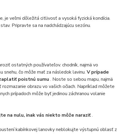
 je veľmi dôležitá citlivosť a vysoká fyzická kondícia.
h stav. Pripravte sa na nadchádzajúcu sezónu.
hroziť ostatných používateľov. chodník, najmä vo
su snehu, čo môže mať za následok lavinu.
V prípade
zaplatiť poistnú sumu
. Noste so sebou mapu, najmä
ť rozmazanie obrazu vo vašich očiach. Napríklad môžete
mnych prípadoch môže byť jedinou záchranou volanie
te na nulu, inak vás niekto môže naraziť
.
opustení kabínkovej lanovky neblokujte výstupnú oblasť z