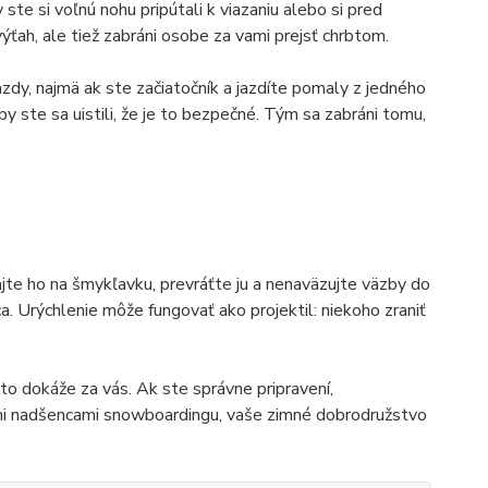
 ste si voľnú nohu pripútali k viazaniu alebo si pred
ťah, ale tiež zabráni osobe za vami prejsť chrbtom.
jazdy, najmä ak ste začiatočník a jazdíte pomaly z jedného
by ste sa uistili, že je to bezpečné. Tým sa zabráni tomu,
ajte ho na šmykľavku, prevráťte ju a nenaväzujte väzby do
a. Urýchlenie môže fungovať ako projektil: niekoho zraniť
to dokáže za vás. Ak ste správne pripravení,
ými nadšencami snowboardingu, vaše zimné dobrodružstvo