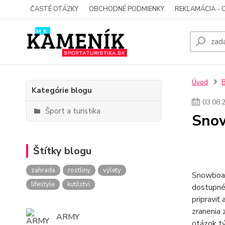
ČASTÉ OTÁZKY
OBCHODNÉ PODMIENKY
REKLAMÁCIA - 
Úvod
Kategórie blogu
03
.
08
.
Šport a turistika
Snow
Štítky blogu
zahrada
rostliny
výlety
Snowboard
lifestyle
kutilství
dostupné 
pripraviť
zranenia 
ARMY
otázok tý