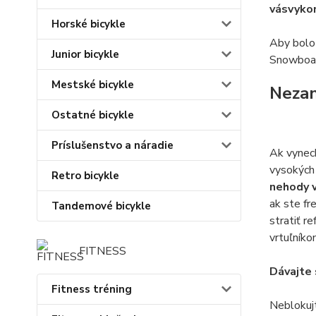
vásvyko
Horské bicykle
Aby bolo 
Junior bicykle
Snowboard
Mestské bicykle
Nezan
Ostatné bicykle
Príslušenstvo a náradie
Ak vynech
vysokých 
Retro bicykle
nehody 
ak ste fr
Tandemové bicykle
stratiť r
vrtuľníkom
FITNESS
Dávajte 
Fitness tréning
Neblokujt