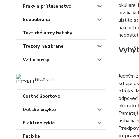
okuliare.
Praky a príslušenstvo
brzdia vi
Sebaobrana
uistite s
namontova
Taktické army batohy
nedostato
Trezory na zbrane
Vyhýb
Vzduchovky
Jedným z 
BICYKLE
schopnost
otázky: M
Cestné športové
odpoveď n
okraju ko
Detské bicykle
Pamätajte
úsilia na
Elektrobicykle
Predpove
priprave
Fatbike