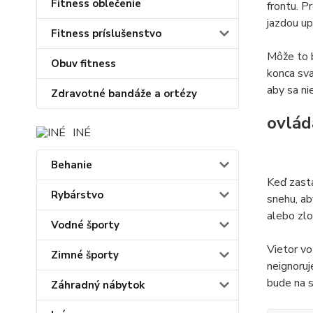
Fitness oblečenie
frontu. P
jazdou up
Fitness príslušenstvo
Môže to b
Obuv fitness
konca sva
aby sa ni
Zdravotné bandáže a ortézy
ovlád
INÉ
Behanie
Keď zasta
Rybárstvo
snehu, ab
alebo zlo
Vodné športy
Vietor vo
Zimné športy
neignoruj
bude na 
Záhradný nábytok