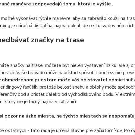
nané manévre zodpovedajú tomu, ktorý je vyššie
.
možné vykonávať rýchle manévre, aby sa zabránilo kolízii na trase,
ing je náročná disciplína, najmä pokiaľ ide o silu svalov nôh a ic
edbávať značky na trase
áte značky na trase, môžete byť nielen vystavení riziku, ale aj o
horách. Vaše bravado môže napríklad spôsobiť podrezanie previ
v obmedzenom priestore môže váš poisťovateľ odmietnuť 
eeridingový fanúšik, pretože belosť snehu a oblohy môže spôsobi
eferenčný bod a pristáť ďaleko od východiskového bodu. V extré
, ktorý nie je lacný, najmä v zahraničí.
si pozor na úzke miesta, na týchto miestach sa nespomaľuj
e ostatných - táto rada je určená hlavne pre začiatočníkov. Po 