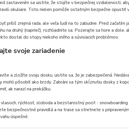
red zastavením sa uistite, že stojíte v bezpečnej vzdialenosti, aby
ravili okuliare. Toto nielen pomôže ostatným bezpečne opustiť vý
yť príliš zrejmá rada, ale veľa ľudí na to zabudne. Pred začatím 
hu na druhý (naprieč), rozhliadnite sa. Pozerajte sa hore a dole, a
ekto dostal do stopy niekoho iného a súvisiacich problémov.
ajte svoje zariadenie
víte a zložíte svoju dosku, uistite sa, že je zabezpečená. Nedáv
y mohli pôsobiť ako brzdy. Zabráni sa tým skĺznutiu dosky z kopc
miť, ak narazí na prekážku.
 vlasoch, rýchlosť, sloboda a bezstarostný pocit - snowboarding 
ete bezpečnostné pravidlá a na trase sa stretnete s pripraven
svahu úspešné.