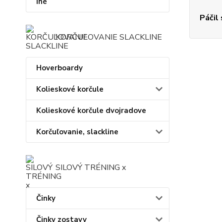
Iné
Páčil
KORČUĽOVANIE SLACKLINE
Hoverboardy
Kolieskové korčule
Kolieskové korčule dvojradove
Korčuľovanie, slackline
SILOVÝ TRÉNING x
Činky
Činky zostavy