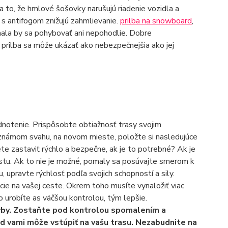
a to, že hmlové šošovky narušujú riadenie vozidla a
y s antifogom znižujú zahmlievanie.
prilba na snowboard
,
nemala by sa pohybovať ani nepohodlie. Dobre
prilba sa môže ukázať ako nebezpečnejšia ako jej
notenie. Prispôsobte obtiažnosť trasy svojim
známom svahu, na novom mieste, položte si nasledujúce
 zastaviť rýchlo a bezpečne, ak je to potrebné? Ak je
estu. Ak to nie je možné, pomaly sa posúvajte smerom k
, upravte rýchlosť podľa svojich schopností a sily.
ácie na vašej ceste. Okrem toho musíte vynaložiť viac
o urobíte as väčšou kontrolou, tým lepšie.
yby. Zostaňte pod kontrolou spomalením a
ed vami môže vstúpiť na vašu trasu. Nezabudnite na