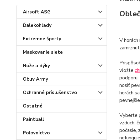
Airsoft ASG
Obleč
Ďalekohľady
Extremne športy
V horách 
zamrznuti
Maskovanie siete
Prispôsob
Nože a dýky
vložte
ch
podporu, 
Obuv Army
nosiť pev
Ochranné príslušenstvo
horách sa
pevnejšie
Ostatné
Vyberte 
Paintball
vzduch, č
počasie, 
Poľovníctvo
nefunguje