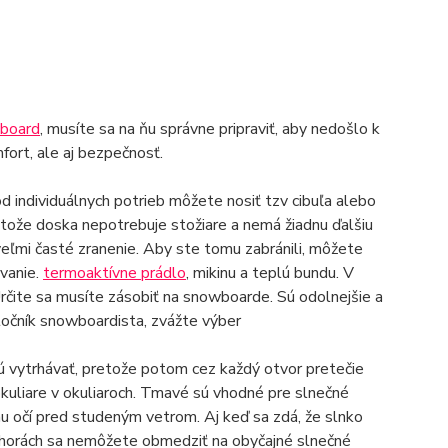
board
, musíte sa na ňu správne pripraviť, aby nedošlo k
fort, ale aj bezpečnosť.
individuálnych potrieb môžete nosiť tzv cibuľa alebo
tože doska nepotrebuje stožiare a nemá žiadnu ďalšiu
 veľmi časté zranenie. Aby ste tomu zabránili, môžete
ovanie.
termoaktívne prádlo
, mikinu a teplú bundu. V
rčite sa musíte zásobiť na snowboarde. Sú odolnejšie a
atočník snowboardista, zvážte výber
mú vytrhávať, pretože potom cez každý otvor pretečie
kuliare v okuliaroch. Tmavé sú vhodné pre slnečné
anu očí pred studeným vetrom. Aj keď sa zdá, že slnko
 horách sa nemôžete obmedziť na obyčajné slnečné