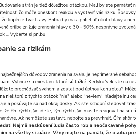
 Budovanie strán je tiež dôležitou otázkou. Mali by ste pamätať n
diteľnosť, čo môže oneskoriť reakciu a vystaviť vás riziku. Šošovk
a, že kopíruje tvar hlavy. Prilba by mala priliehať okolo hlavy a 
ná prilba znižuje zranenia hlavy o 30 - 50%, nesprávne zvolená 
k ... Vyberte si prilbu
anie sa rizikám
najbežnejších dôvodov zranenia na svahu je neprimerané sebahod
iam. Vyhnite sa miestam, ktoré sú ťažké. Kedykoľvek ste na ne
ôžete prechádzať svahom a zostať pod úplnou kontrolou? Môžete
a niektorú z týchto otázok "nie" alebo "neviem", hľadajte inú c
ľaje a posúvajte sa nad okraj dosky. Ak ste schopní sledovať trasu
, že čím rýchlejšie idete, tým rýchlejšie musíte reagovať na situ
 manévre. Ak nemôžete zastaviť, nebojte sa prevrhnúť. Čím skôr t
dať! Najmä neskúsení ľudia často robia neočakávané poh
ním na všetky situácie. Vždy majte na pamäti, že osoba pr