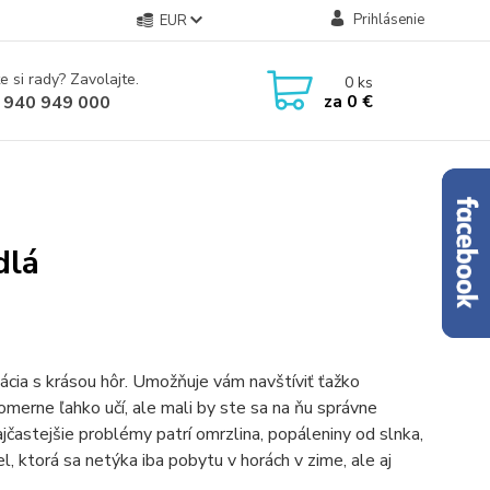
Prihlásenie
EUR
e si rady? Zavolajte.
0
ks
za
0 €
 940 949 000
dlá
ácia s krásou hôr. Umožňuje vám navštíviť ťažko
omerne ľahko učí, ale mali by ste sa na ňu správne
najčastejšie problémy patrí omrzlina, popáleniny od slnka,
l, ktorá sa netýka iba pobytu v horách v zime, ale aj