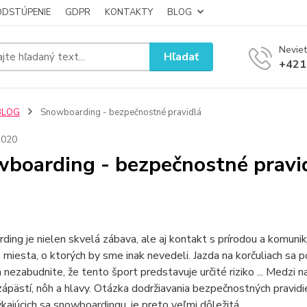
ODSTÚPENIE
GDPR
KONTAKTY
BLOG
Neviet
Hľadať
+421
BLOG
Snowboarding - bezpečnostné pravidlá
2020
boarding - bezpečnostné pravi
ing je nielen skvelá zábava, ale aj kontakt s prírodou a komunik
miesta, o ktorých by sme inak nevedeli. Jazda na korčuliach sa p
 a nezabudnite, že tento šport predstavuje určité riziko ... Medzi 
zápästí, nôh a hlavy. Otázka dodržiavania bezpečnostných pravidie
kajúcich sa snowboardingu, je preto veľmi dôležitá.