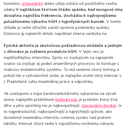
hormónu.
ortopedický
alebo užšej izolácii od pouličného svetla
vďaka
V najhlbšom štvrtom štádiu spánku, keď mozgové vlny
dosiahnu najnižšiu frekvenciu, dochádza k najhojnejšiemu
pulzatívnemu výbuchu hGH z hypofyzárnych buniek.
V tomto
ohľade je veľmi dôležité zaistiť správne podmienky spánku.
Dokonca aj najmenší detail, napríklad zmena vankúša na
Fyzická aktivita je skutočnou pokladnicou mládeže a jedným
z dôvodov je zvýšenie produkcie hGH.
V tejto veci je
najdôležitejšou intenzitou. Spolu so zvyšujúcim sa zapojením
svalov sa zvyšuje aj podiel anaeróbnych procesov, čo koreluje s
reakciou endokrinného systému. Tu má vedenie silový tréning a
pokiaľ ide o vytrvalostné úsilie, je najlepšie urobiť silný interval, t.
J. Prepletené cykly maximálnej práce a odpočinku.
Ak uvažujeme o kúpe kardiovaskulárneho vybavenia na výcvik
doma, najlepším problémom
bežecký pás
je problém, ktorý trvá
dlho a jeho sprinting nie je najbezpečnejší.
stacionárny bicykel
. Je
to najjednoduchší, najbezpečnejší a najrýchlejší spôsob, ako
dosiahnuť maximálnu intenzitu cvičenia vysoko nad prahom
laktátu. Interval, ktorý vedie k najväčšiemu možnému nárastu