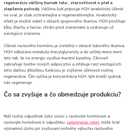
regeneráciu väčšiny buniek tela , starostlivosť o pleť a
zlepšenie pohody.
Väčšina ľudí pripisuje hGH anabolický účinok
na sval, je však ochrannejšia a regeneratívnejšia. Anabolický
efekt je možné vidieť v oblasti spojivového tkaniva. HGH posilňuje
kĺby, šľachy a fascie, chráni pred zraneniami a uzdravuje už
existujúce zranenia.
Účinok rastového hormónu je zreteľný v oblasti tukového tkaniva.
HGH odbúrava molekuly triacylglycerolu a do určitej miery mení
telo tak, že na energiu využíva mastné kyseliny. Zároveň
zabraňuje tvorbe nových adipocytov a inhibuje rast existujúcich.
Jeho ďalšou dôležitou funkciou je zvýšenie účinnosti nočnej
regenerácie. Čím vyššia je koncentrácia hGH, tým kratší spánok
nás regeneruje.
Čo sa zvyšuje a čo obmedzuje produkciu?
Náš nočný odpočinok úzko súvisí s rastovým hormónom a
rastovým hormónom k odpočinku.
zatemnenie roliet
, môže hrať
významnú úlohu pri zvyšovaní nočného výbuchu rastového