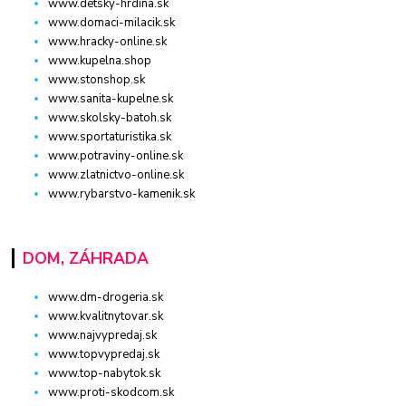
www.detsky-hrdina.sk
www.domaci-milacik.sk
www.hracky-online.sk
www.kupelna.shop
www.stonshop.sk
www.sanita-kupelne.sk
www.skolsky-batoh.sk
www.sportaturistika.sk
www.potraviny-online.sk
www.zlatnictvo-online.sk
www.rybarstvo-kamenik.sk
DOM, ZÁHRADA
www.dm-drogeria.sk
www.kvalitnytovar.sk
www.najvypredaj.sk
www.topvypredaj.sk
www.top-nabytok.sk
www.proti-skodcom.sk