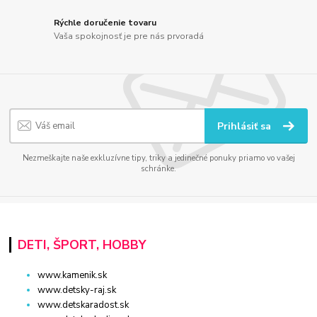
Rýchle doručenie tovaru
Vaša spokojnosť je pre nás prvoradá
Prihlásiť sa
Nezmeškajte naše exkluzívne tipy, triky a jedinečné ponuky priamo vo vašej
schránke.
DETI, ŠPORT, HOBBY
www.kamenik.sk
www.detsky-raj.sk
www.detskaradost.sk