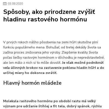
03
.
08
.
2020
Spôsoby, ako prirodzene zvýšiť
hladinu rastového hormónu
V prvých rokoch nášho pôsobenia na zemi hGH skutočne plní
funkciu populárneho mena. Bohužiaľ, od tretej dekády života sa
začína proces znižovania jeho výroby. Zlepšenie kvality života
počas liečby rastovým hormónom v dôchodku je nepredstaviteľné,
ale len málo z nich si to môže dovoliť.
Je však možné podniknúť
veľa účinných krokov na zastavenie poklesu hladín hGH a do
určitej miery ho dokonca zvrátiť.
Hlavný hormón mládeže
Molekula rastového hormónu po období rastu má veľký
význam pre udržanie štíhlej a fit tela, dobrý spánok, rýchlu