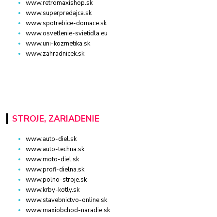
www.retromaxishop.sk
www.superpredajca.sk
www.spotrebice-domace.sk
www.osvetlenie-svietidla.eu
www.uni-kozmetika.sk
www.zahradnicek.sk
STROJE, ZARIADENIE
www.auto-diel.sk
www.auto-techna.sk
www.moto-diel.sk
www.profi-dielna.sk
www.polno-stroje.sk
www.krby-kotly.sk
www.stavebnictvo-online.sk
www.maxiobchod-naradie.sk