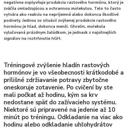
negatívne ovplyvňuje produkciu rastového hormónu, ktorý je
zväčša omladzujúcou a ochrannou molekulou. Telo to často
vytvára ako reakciu na nepríjemné alebo dokonca škodlivé
podnety. Jednou zo situácií zvýšenej produkcie rastového
hormónu je hlad, dokonca menší. Ghrelin, molekula
vylučovaná prázdnym žalúdkom, je jednask z najsilnejších
signálov na roztrhnutie hGH.
Tréningové zvýšenie hladín rastových
hormónov je vo všeobecnosti krátkodobé a
prílišné zdržiavanie potravy zbytočne
oneskoruje zotavenie.
Po cvičení by ste
mali počkať až hodinu, kým sa krv
nedostane späť do zažívacieho systému.
Niektoré sú pripravené na jedenie až 10
minút po tréningu. Odkladanie na viac ako
hodinu alebo odkladanie uhľohydrátov