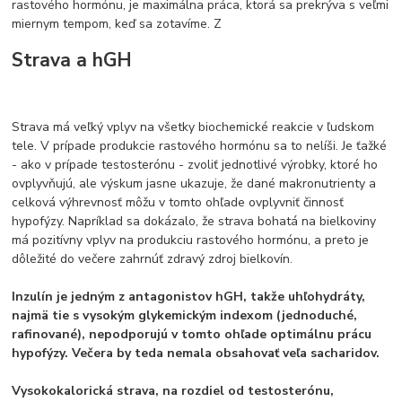
rastového hormónu, je maximálna práca, ktorá sa prekrýva s veľmi
miernym tempom, keď sa zotavíme. Z
Strava a hGH
Strava má veľký vplyv na všetky biochemické reakcie v ľudskom
tele. V prípade produkcie rastového hormónu sa to nelíši. Je ťažké
- ako v prípade testosterónu - zvoliť jednotlivé výrobky, ktoré ho
ovplyvňujú, ale výskum jasne ukazuje, že dané makronutrienty a
celková výhrevnosť môžu v tomto ohľade ovplyvniť činnosť
hypofýzy. Napríklad sa dokázalo, že strava bohatá na bielkoviny
má pozitívny vplyv na produkciu rastového hormónu, a preto je
dôležité do večere zahrnúť zdravý zdroj bielkovín.
Inzulín je jedným z antagonistov hGH, takže uhľohydráty,
najmä tie s vysokým glykemickým indexom (jednoduché,
rafinované), nepodporujú v tomto ohľade optimálnu prácu
hypofýzy. Večera by teda nemala obsahovať veľa sacharidov.
Vysokokalorická strava, na rozdiel od testosterónu,