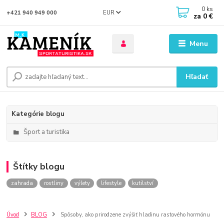
0
ks
EUR
+421 940 949 000
za
0 €
Menu
Hľadať
Kategórie blogu
Šport a turistika
Štítky blogu
zahrada
rostliny
výlety
lifestyle
kutilství
Úvod
BLOG
Spôsoby, ako prirodzene zvýšiť hladinu rastového hormónu