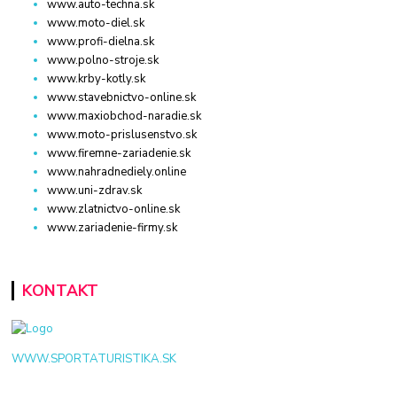
www.auto-techna.sk
www.moto-diel.sk
www.profi-dielna.sk
www.polno-stroje.sk
www.krby-kotly.sk
www.stavebnictvo-online.sk
www.maxiobchod-naradie.sk
www.moto-prislusenstvo.sk
www.firemne-zariadenie.sk
www.nahradnediely.online
www.uni-zdrav.sk
www.zlatnictvo-online.sk
www.zariadenie-firmy.sk
KONTAKT
WWW.SPORTATURISTIKA.SK