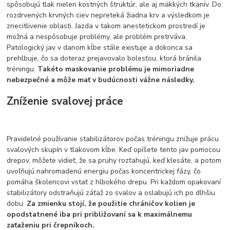
spôsobujú tlak nielen kostných štruktúr, ale aj mäkkých tkanív. Do
rozdrvených krvných ciev nepreteká žiadna krv a výsledkom je
znecitlivenie oblasti. Jazda v takom anestetickom prostredí je
možná a nespôsobuje problémy, ale problém pretrváva.
Patologický jav v danom kĺbe stále existuje a dokonca sa
prehlbuje, čo sa doteraz prejavovalo bolesťou, ktorá bránila
tréningu.
Takéto maskovanie problému je mimoriadne
nebezpečné a môže mať v budúcnosti vážne následky.
Zníženie svalovej práce
Pravidelné používanie stabilizátorov počas tréningu znižuje prácu
svalových skupín v tlakovom kĺbe. Keď opíšete tento jav pomocou
drepov, môžete vidieť, že sa pruhy rozťahujú, keď klesáte, a potom
uvoľňujú nahromadenú energiu počas koncentrickej fázy, čo
pomáha školencovi vstať z hlbokého drepu. Pri každom opakovaní
stabilizátory odstraňujú záťaž zo svalov a oslabujú ich po dlhšiu
dobu.
Za zmienku stojí, že použitie chráničov kolien je
opodstatnené iba pri približovaní sa k maximálnemu
zaťaženiu pri črepníkoch.