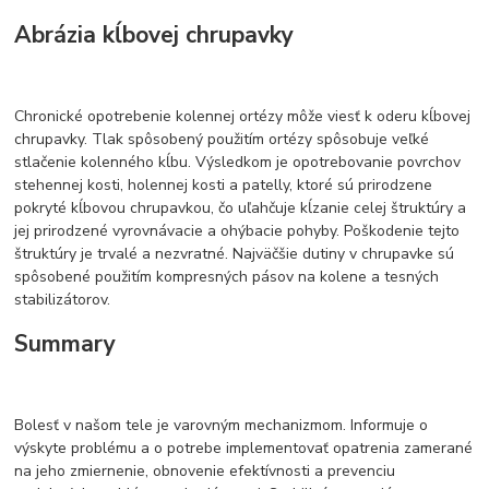
Abrázia kĺbovej chrupavky
Chronické opotrebenie kolennej ortézy môže viesť k oderu kĺbovej
chrupavky. Tlak spôsobený použitím ortézy spôsobuje veľké
stlačenie kolenného kĺbu. Výsledkom je opotrebovanie povrchov
stehennej kosti, holennej kosti a patelly, ktoré sú prirodzene
pokryté kĺbovou chrupavkou, čo uľahčuje kĺzanie celej štruktúry a
jej prirodzené vyrovnávacie a ohýbacie pohyby. Poškodenie tejto
štruktúry je trvalé a nezvratné. Najväčšie dutiny v chrupavke sú
spôsobené použitím kompresných pásov na kolene a tesných
stabilizátorov.
Summary
Bolesť v našom tele je varovným mechanizmom. Informuje o
výskyte problému a o potrebe implementovať opatrenia zamerané
na jeho zmiernenie, obnovenie efektívnosti a prevenciu