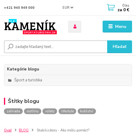
0
ks
EUR
+421 940 949 000
za
0 €
Menu
Hľadať
Kategórie blogu
Šport a turistika
Štítky blogu
zahrada
rostliny
výlety
lifestyle
kutilství
Úvod
BLOG
Stabilizátory - Ako môžu pomôcť?