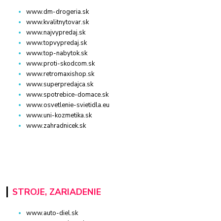
www.dm-drogeria.sk
www.kvalitnytovar.sk
www.najvypredaj.sk
www.topvypredaj.sk
www.top-nabytok.sk
www.proti-skodcom.sk
www.retromaxishop.sk
www.superpredajca.sk
www.spotrebice-domace.sk
www.osvetlenie-svietidla.eu
www.uni-kozmetika.sk
www.zahradnicek.sk
STROJE, ZARIADENIE
www.auto-diel.sk