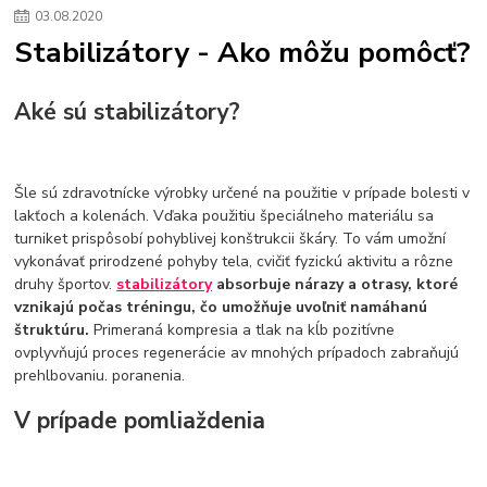
03
.
08
.
2020
Stabilizátory - Ako môžu pomôcť?
Aké sú stabilizátory?
Šle sú zdravotnícke výrobky určené na použitie v prípade bolesti v
lakťoch a kolenách. Vďaka použitiu špeciálneho materiálu sa
turniket prispôsobí pohyblivej konštrukcii škáry. To vám umožní
vykonávať prirodzené pohyby tela, cvičiť fyzickú aktivitu a rôzne
druhy športov.
stabilizátory
absorbuje nárazy a otrasy, ktoré
vznikajú počas tréningu, čo umožňuje uvoľniť namáhanú
štruktúru.
Primeraná kompresia a tlak na kĺb pozitívne
ovplyvňujú proces regenerácie av mnohých prípadoch zabraňujú
prehlbovaniu. poranenia.
V prípade pomliaždenia