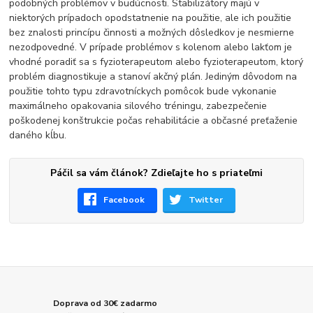
podobných problémov v budúcnosti. Stabilizátory majú v
niektorých prípadoch opodstatnenie na použitie, ale ich použitie
bez znalosti princípu činnosti a možných dôsledkov je nesmierne
nezodpovedné. V prípade problémov s kolenom alebo lakťom je
vhodné poradiť sa s fyzioterapeutom alebo fyzioterapeutom, ktorý
problém diagnostikuje a stanoví akčný plán. Jediným dôvodom na
použitie tohto typu zdravotníckych pomôcok bude vykonanie
maximálneho opakovania silového tréningu, zabezpečenie
poškodenej konštrukcie počas rehabilitácie a občasné preťaženie
daného kĺbu.
Páčil sa vám článok? Zdieľajte ho s priateľmi
Facebook
Twitter
Doprava od 30€ zadarmo