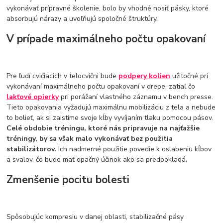
vykonávať prípravné školenie, bolo by vhodné nosiť pásky, ktoré
absorbujú nárazy a uvoľňujú spoločné štruktúry.
V prípade maximálneho počtu opakovaní
Pre ľudí cvičiacich v telocvični bude
podpery kolien
užitočné pri
vykonávaní maximálneho počtu opakovaní v drepe, zatiaľ čo
lakťové opierky
pri porážaní vlastného záznamu v bench presse.
Tieto opakovania vyžadujú maximálnu mobilizáciu z tela a nebude
to bolieť, ak si zaistíme svoje kĺby vyvíjaním tlaku pomocou pásov.
Celé obdobie tréningu, ktoré nás pripravuje na najťažšie
tréningy, by sa však malo vykonávať bez použitia
stabilizátorov.
Ich nadmerné použitie povedie k oslabeniu kĺbov
a svalov, čo bude mať opačný účinok ako sa predpokladá.
Zmenšenie pocitu bolesti
Spôsobujúc kompresiu v danej oblasti, stabilizačné pásy