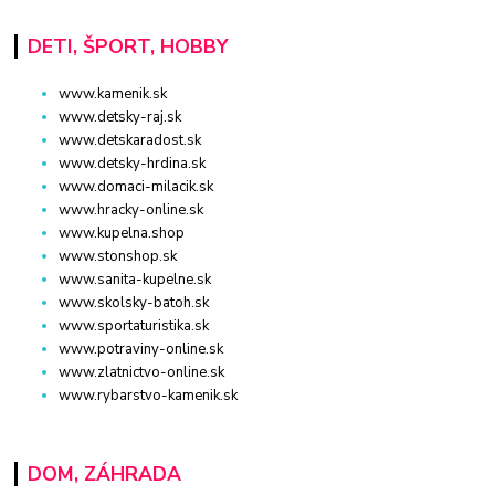
DETI, ŠPORT, HOBBY
www.kamenik.sk
www.detsky-raj.sk
www.detskaradost.sk
www.detsky-hrdina.sk
www.domaci-milacik.sk
www.hracky-online.sk
www.kupelna.shop
www.stonshop.sk
www.sanita-kupelne.sk
www.skolsky-batoh.sk
www.sportaturistika.sk
www.potraviny-online.sk
www.zlatnictvo-online.sk
www.rybarstvo-kamenik.sk
DOM, ZÁHRADA