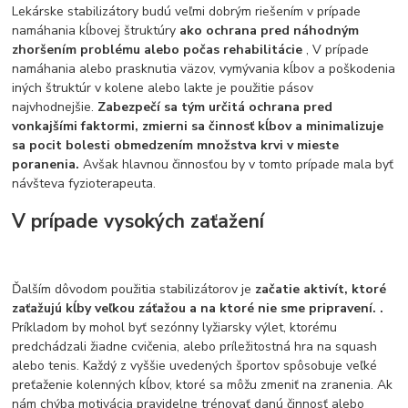
Lekárske stabilizátory budú veľmi dobrým riešením v prípade
namáhania kĺbovej štruktúry
ako ochrana pred náhodným
zhoršením problému alebo počas rehabilitácie
, V prípade
namáhania alebo prasknutia väzov, vymývania kĺbov a poškodenia
iných štruktúr v kolene alebo lakte je použitie pásov
najvhodnejšie.
Zabezpečí sa tým určitá ochrana pred
vonkajšími faktormi, zmierni sa činnosť kĺbov a minimalizuje
sa pocit bolesti obmedzením množstva krvi v mieste
poranenia.
Avšak hlavnou činnosťou by v tomto prípade mala byť
návšteva fyzioterapeuta.
V prípade vysokých zaťažení
Ďalším dôvodom použitia stabilizátorov je
začatie aktivít, ktoré
zaťažujú kĺby veľkou záťažou a na ktoré nie sme pripravení. .
Príkladom by mohol byť sezónny lyžiarsky výlet, ktorému
predchádzali žiadne cvičenia, alebo príležitostná hra na squash
alebo tenis. Každý z vyššie uvedených športov spôsobuje veľké
preťaženie kolenných kĺbov, ktoré sa môžu zmeniť na zranenia. Ak
nám chýba motivácia pravidelne trénovať danú činnosť alebo