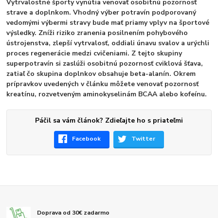
Vytrvalostné športy vynútia venovať osobitnú pozornosť
strave a doplnkom. Vhodný výber potravín podporovaný
vedomými výbermi stravy bude mať priamy vplyv na športové
výsledky. Zníži riziko zranenia posilnením pohybového
ústrojenstva, zlepší vytrvalosť, oddiali únavu svalov a urýchli
proces regenerácie medzi cvičeniami. Z tejto skupiny
superpotravín si zaslúži osobitnú pozornosť cviklová šťava,
zatiaľ čo skupina doplnkov obsahuje beta-alanín. Okrem
prípravkov uvedených v článku môžete venovať pozornosť
kreatínu, rozvetveným aminokyselinám BCAA alebo kofeínu.
Páčil sa vám článok? Zdieľajte ho s priateľmi
Facebook
Twitter
Doprava od 30€ zadarmo