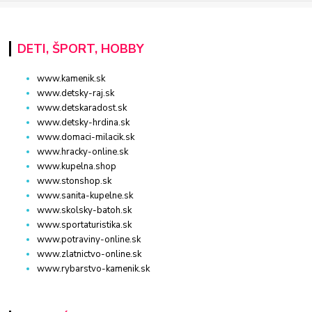
DETI, ŠPORT, HOBBY
www.kamenik.sk
www.detsky-raj.sk
www.detskaradost.sk
www.detsky-hrdina.sk
www.domaci-milacik.sk
www.hracky-online.sk
www.kupelna.shop
www.stonshop.sk
www.sanita-kupelne.sk
www.skolsky-batoh.sk
www.sportaturistika.sk
www.potraviny-online.sk
www.zlatnictvo-online.sk
www.rybarstvo-kamenik.sk