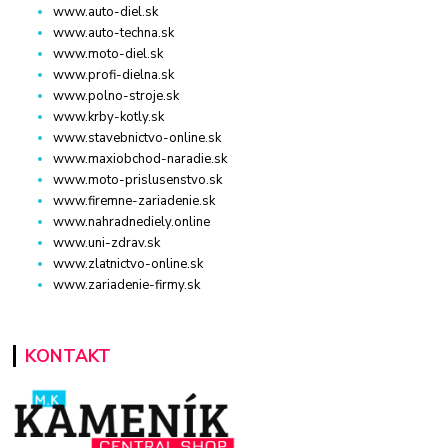
www.auto-diel.sk
www.auto-techna.sk
www.moto-diel.sk
www.profi-dielna.sk
www.polno-stroje.sk
www.krby-kotly.sk
www.stavebnictvo-online.sk
www.maxiobchod-naradie.sk
www.moto-prislusenstvo.sk
www.firemne-zariadenie.sk
www.nahradnediely.online
www.uni-zdrav.sk
www.zlatnictvo-online.sk
www.zariadenie-firmy.sk
KONTAKT