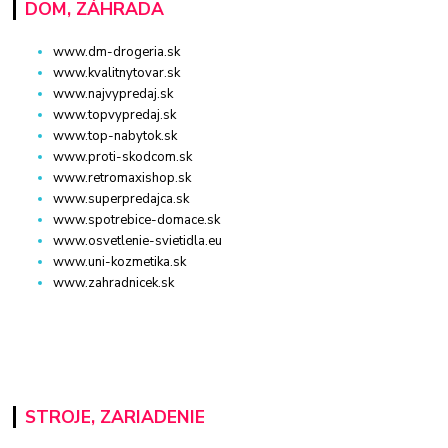
DOM, ZÁHRADA
www.dm-drogeria.sk
www.kvalitnytovar.sk
www.najvypredaj.sk
www.topvypredaj.sk
www.top-nabytok.sk
www.proti-skodcom.sk
www.retromaxishop.sk
www.superpredajca.sk
www.spotrebice-domace.sk
www.osvetlenie-svietidla.eu
www.uni-kozmetika.sk
www.zahradnicek.sk
STROJE, ZARIADENIE