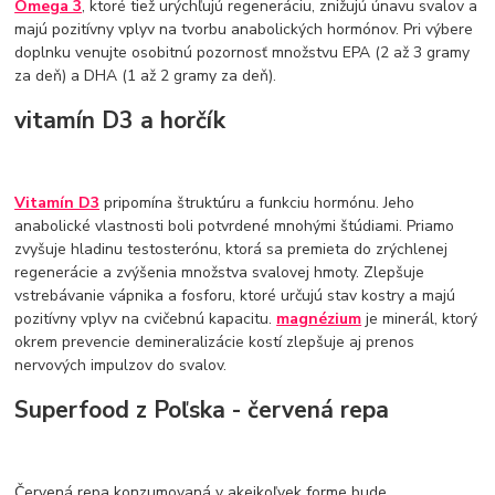
Omega 3
, ktoré tiež urýchľujú regeneráciu, znižujú únavu svalov a
majú pozitívny vplyv na tvorbu anabolických hormónov. Pri výbere
doplnku venujte osobitnú pozornosť množstvu EPA (2 až 3 gramy
za deň) a DHA (1 až 2 gramy za deň).
vitamín D3 a horčík
Vitamín D3
pripomína štruktúru a funkciu hormónu. Jeho
anabolické vlastnosti boli potvrdené mnohými štúdiami. Priamo
zvyšuje hladinu testosterónu, ktorá sa premieta do zrýchlenej
regenerácie a zvýšenia množstva svalovej hmoty. Zlepšuje
vstrebávanie vápnika a fosforu, ktoré určujú stav kostry a majú
pozitívny vplyv na cvičebnú kapacitu.
magnézium
je minerál, ktorý
okrem prevencie demineralizácie kostí zlepšuje aj prenos
nervových impulzov do svalov.
Superfood z Poľska - červená repa
Červená repa konzumovaná v akejkoľvek forme bude