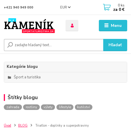
0
ks
EUR
+421 940 949 000
za
0 €
Menu
Hľadať
Kategórie blogu
Šport a turistika
Štítky blogu
zahrada
rostliny
výlety
lifestyle
kutilství
Úvod
BLOG
Triatlon - doplnky a superpotraviny