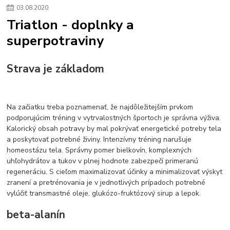
03
.
08
.
2020
Triatlon - doplnky a
superpotraviny
Strava je základom
Na začiatku treba poznamenať, že najdôležitejším prvkom
podporujúcim tréning v vytrvalostných športoch je správna výživa.
Kalorický obsah potravy by mal pokrývať energetické potreby tela
a poskytovať potrebné živiny. Intenzívny tréning narušuje
homeostázu tela. Správny pomer bielkovín, komplexných
uhľohydrátov a tukov v plnej hodnote zabezpečí primeranú
regeneráciu. S cieľom maximalizovať účinky a minimalizovať výskyt
zranení a pretrénovania je v jednotlivých prípadoch potrebné
vylúčiť transmastné oleje, glukózo-fruktózový sirup a lepok.
beta-alanín