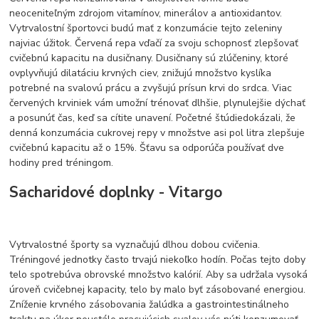
neoceniteľným zdrojom vitamínov, minerálov a antioxidantov.
Vytrvalostní športovci budú mať z konzumácie tejto zeleniny
najviac úžitok. Červená repa vďačí za svoju schopnosť zlepšovať
cvičebnú kapacitu na dusičnany. Dusičnany sú zlúčeniny, ktoré
ovplyvňujú dilatáciu krvných ciev, znižujú množstvo kyslíka
potrebné na svalovú prácu a zvyšujú prísun krvi do srdca. Viac
červených krviniek vám umožní trénovať dlhšie, plynulejšie dýchať
a posunúť čas, keď sa cítite unavení. Početné štúdiedokázali, že
denná konzumácia cukrovej repy v množstve asi pol litra zlepšuje
cvičebnú kapacitu až o 15%. Šťavu sa odporúča používať dve
hodiny pred tréningom.
Sacharidové doplnky - Vitargo
Vytrvalostné športy sa vyznačujú dlhou dobou cvičenia.
Tréningové jednotky často trvajú niekoľko hodín. Počas tejto doby
telo spotrebúva obrovské množstvo kalórií. Aby sa udržala vysoká
úroveň cvičebnej kapacity, telo by malo byť zásobované energiou.
Zníženie krvného zásobovania žalúdka a gastrointestinálneho