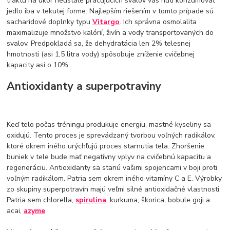
traktu na úkor neustále pracujúcich svalov vás núti konzumovať
jedlo iba v tekutej forme. Najlepším riešením v tomto prípade sú
sacharidové doplnky typu
Vitargo
. Ich správna osmolalita
maximalizuje množstvo kalórií, živín a vody transportovaných do
svalov. Predpokladá sa, že dehydratácia len 2% telesnej
hmotnosti (asi 1,5 litra vody) spôsobuje zníženie cvičebnej
kapacity asi o 10%.
Antioxidanty a superpotraviny
Keď telo počas tréningu produkuje energiu, mastné kyseliny sa
oxidujú. Tento proces je sprevádzaný tvorbou voľných radikálov,
ktoré okrem iného urýchľujú proces starnutia tela. Zhoršenie
buniek v tele bude mať negatívny vplyv na cvičebnú kapacitu a
regeneráciu. Antioxidanty sa stanú vašimi spojencami v boji proti
voľným radikálom. Patria sem okrem iného vitamíny C a E. Výrobky
zo skupiny superpotravín majú veľmi silné antioxidačné vlastnosti.
Patria sem chlorella,
spirulina
, kurkuma, škorica, bobule goji a
acai,
azyme