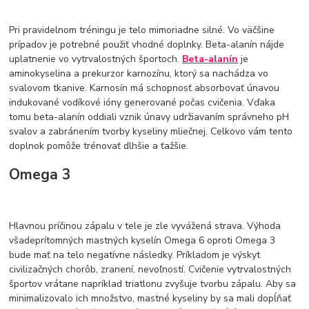
Pri pravidelnom tréningu je telo mimoriadne silné. Vo väčšine
prípadov je potrebné použiť vhodné doplnky. Beta-alanín nájde
uplatnenie vo vytrvalostných športoch.
Beta-alanín
je
aminokyselina a prekurzor karnozínu, ktorý sa nachádza vo
svalovom tkanive. Karnosín má schopnosť absorbovať únavou
indukované vodíkové ióny generované počas cvičenia. Vďaka
tomu beta-alanín oddiali vznik únavy udržiavaním správneho pH
svalov a zabránením tvorby kyseliny mliečnej. Celkovo vám tento
doplnok pomôže trénovať dlhšie a ťažšie.
Omega 3
Hlavnou príčinou zápalu v tele je zle vyvážená strava. Výhoda
všadeprítomných mastných kyselín Omega 6 oproti Omega 3
bude mať na telo negatívne následky. Príkladom je výskyt
civilizačných chorôb, zranení, nevoľností. Cvičenie vytrvalostných
športov vrátane napríklad triatlonu zvyšuje tvorbu zápalu. Aby sa
minimalizovalo ich množstvo, mastné kyseliny by sa mali dopĺňať