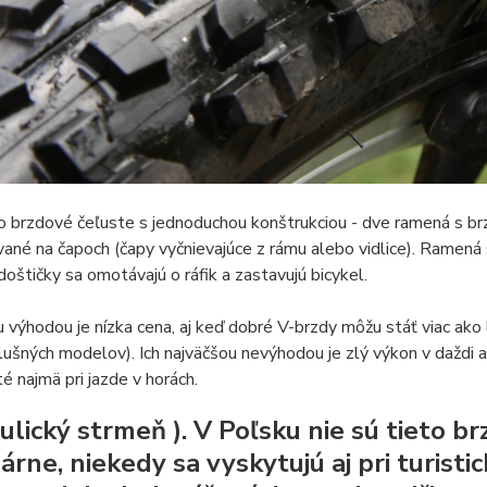
o brzdové čeľuste s jednoduchou konštrukciou - dve ramená s br
né na čapoch (čapy vyčnievajúce z rámu alebo vidlice). Ramená
oštičky sa omotávajú o ráfik a zastavujú bicykel.
u výhodou je nízka cena, aj keď dobré V-brzdy môžu stáť viac ako 
lušných modelov). Ich najväčšou nevýhodou je zlý výkon v daždi a
té najmä pri jazde v horách.
ulický strmeň
). V Poľsku nie sú tieto b
árne, niekedy sa vyskytujú aj pri turisti