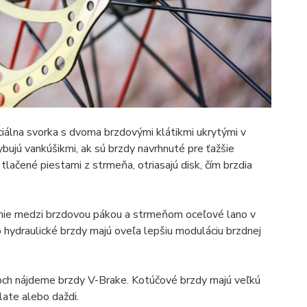
ciálna svorka s dvoma brzdovými klátikmi ukrytými v
bujú vankúšikmi, ak sú brzdy navrhnuté pre ťažšie
 tlačené piestami z strmeňa, otriasajú disk, čím brzdia
enie medzi brzdovou pákou a strmeňom oceľové lano v
čo hydraulické brzdy majú oveľa lepšiu moduláciu brzdnej
loch nájdeme brzdy V-Brake. Kotúčové brzdy majú veľkú
late alebo daždi.