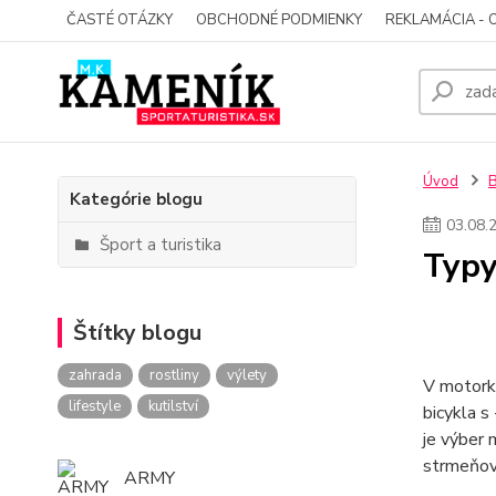
ČASTÉ OTÁZKY
OBCHODNÉ PODMIENKY
REKLAMÁCIA - 
Úvod
Kategórie blogu
03
.
08
.
Šport a turistika
Typy
Štítky blogu
zahrada
rostliny
výlety
V motork
lifestyle
kutilství
bicykla s
je výber 
strmeňov 
ARMY