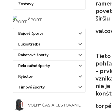
ramen
Zostavy
povet
širši
ŠPORT
valco
Bojové športy
Lukostreľba
Tieto
Raketové športy
pohľa
Rekreačné športy
- prv
Rybolov
vznik
nie j
Tímové športy
konšt
torp
VOĽNÝ ČAS A CESTOVANIE