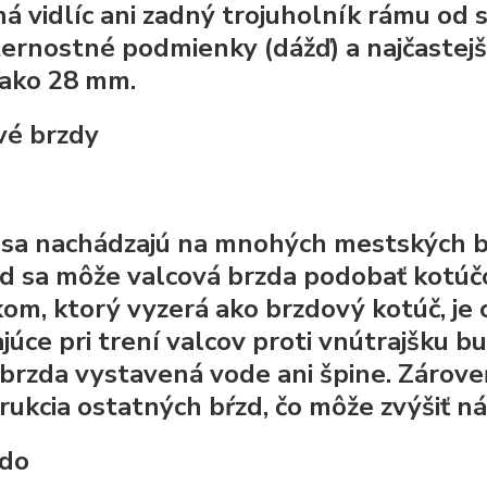
á vidlíc ani zadný trojuholník rámu od s
ernostné podmienky (dážď) a najčastej
u ako 28 mm.
vé brzdy
 sa nachádzajú na mnohých mestských bi
d sa môže valcová brzda podobať kotúčov
kom, ktorý vyzerá ako brzdový kotúč, je c
ajúce pri trení valcov proti vnútrajšku b
e brzda vystavená vode ani špine. Zároveň
rukcia ostatných bŕzd, čo môže zvýšiť ná
édo