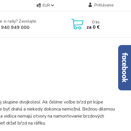
Prihlásenie
EUR
e si rady? Zavolajte.
0
ks
za
0 €
 940 949 000
nej skupine dvojkolesí. Ak čelíme voľbe bŕzd pri kúpe
môže byť drahá a niekedy dokonca nemožná. Bežnou dilemou
 a vidlica nemajú otvory na namontovanie brzdových
ť držať bŕzd na ráfiku.