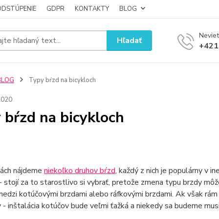
ODSTÚPENIE
GDPR
KONTAKTY
BLOG
Neviet
Hľadať
+421
BLOG
Typy bŕzd na bicykloch
2020
 bŕzd na bicykloch
ách nájdeme
niekoľko druhov bŕzd
, každý z nich je populárny v i
 - stojí za to starostlivo si vybrať, pretože zmena typu brzdy 
medzi kotúčovými brzdami alebo ráfkovými brzdami. Ak však rám
- inštalácia kotúčov bude veľmi ťažká a niekedy sa budeme musie