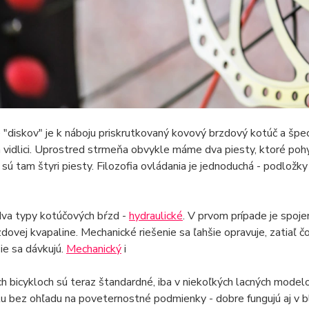
 "diskov" je k náboju priskrutkovaný kovový brzdový kotúč a špe
 vidlici. Uprostred strmeňa obvykle máme dva piesty, ktoré pohy
- sú tam štyri piesty. Filozofia ovládania je jednoduchá - podložky
dva typy kotúčových bŕzd -
hydraulické
. V prvom prípade je spoj
zdovej kvapaline. Mechanické riešenie sa ľahšie opravuje, zatiaľ 
šie sa dávkujú.
Mechanický
i
h bicykloch sú teraz štandardné, iba v niekoľkých lacných mode
lu bez ohľadu na poveternostné podmienky - dobre fungujú aj v b