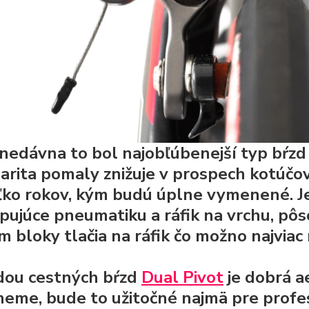
nedávna to bol najobľúbenejší typ bŕzd n
arita pomaly znižuje v prospech kotúčov
ľko rokov, kým budú úplne vymenené. Je
pujúce pneumatiku a ráfik na vrchu, pôs
m bloky tlačia na ráfik čo možno najviac
ou cestných bŕzd
Dual Pivot
je dobrá a
neme, bude to užitočné najmä pre prof