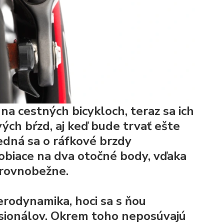
a cestných bicykloch, teraz sa ich
ých bŕzd, aj keď bude trvať ešte
dná sa o ráfkové brzdy
obiace na dva otočné body, vďaka
 rovnobežne.
erodynamika, hoci sa s ňou
esionálov. Okrem toho neposúvajú