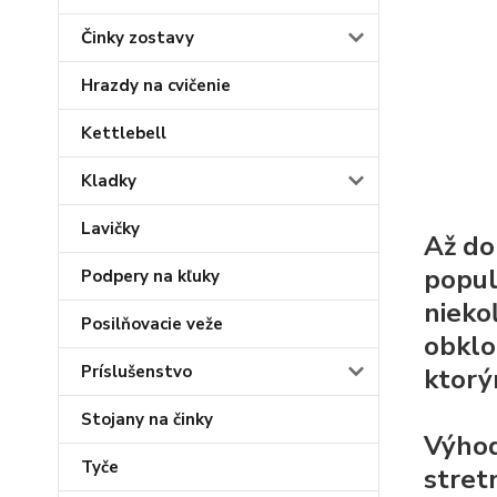
Činky zostavy
Hrazdy na cvičenie
Kettlebell
Kladky
Lavičky
Až do
popul
Podpery na kľuky
nieko
Posilňovacie veže
obklo
Príslušenstvo
ktorý
Stojany na činky
Výhod
Tyče
stret