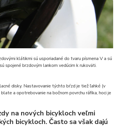
zdovými klátikmi sú usporiadané do tvaru písmena V a sú
 sú spojené brzdovým lankom vedúcim k rukoväti.
lacné disky. Nastavovanie týchto bŕzd je tiež ľahké (v
 blate a opotrebovanie na bočnom povrchu ráfika, hoci je
rzdy na nových bicykloch veľmi
ckých bicykloch. Často sa však dajú