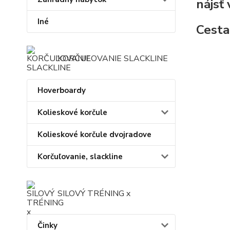
nájsť
Iné
Cesta
KORČUĽOVANIE SLACKLINE
Hoverboardy
Kolieskové korčule
Kolieskové korčule dvojradove
Korčuľovanie, slackline
SILOVÝ TRÉNING x
Činky