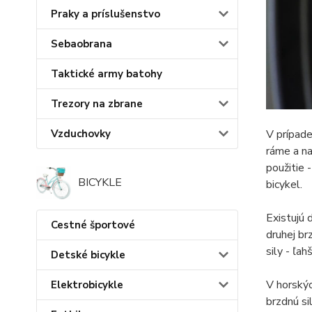
Praky a príslušenstvo
Sebaobrana
Taktické army batohy
Trezory na zbrane
V prípade
Vzduchovky
ráme a na
použitie 
BICYKLE
bicykel.
Existujú 
Cestné športové
druhej br
sily - ľah
Detské bicykle
V horskýc
Elektrobicykle
brzdnú si