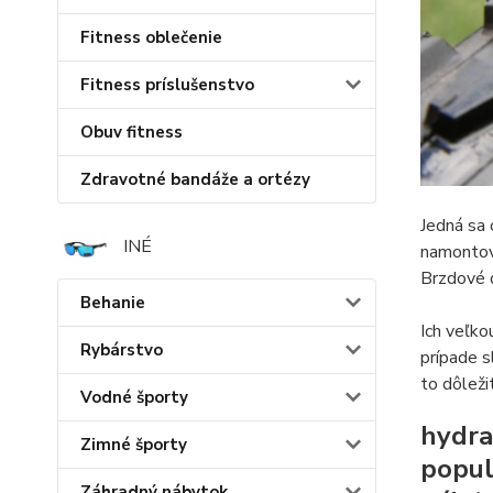
Fitness oblečenie
Fitness príslušenstvo
Obuv fitness
Zdravotné bandáže a ortézy
Jedná sa 
INÉ
namontova
Brzdové d
Behanie
Ich veľko
Rybárstvo
prípade s
to dôleži
Vodné športy
hydra
Zimné športy
popul
Záhradný nábytok