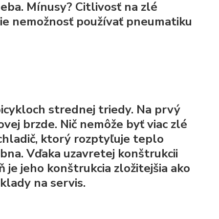
eba. Mínusy? Citlivosť na zlé
šie nemožnosť používať pneumatiku
cykloch strednej triedy. Na prvý
ej brzde. Nič nemôže byť viac zlé
hladič, ktorý rozptyľuje teplo
ubna. Vďaka uzavretej konštrukcii
 je jeho konštrukcia zložitejšia ako
klady na servis.