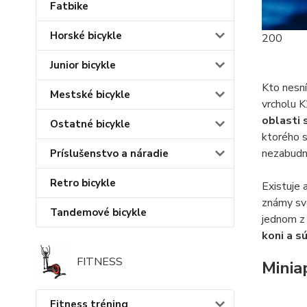
Fatbike
Horské bicykle
200
Junior bicykle
Kto nesní
Mestské bicykle
vrcholu K
oblasti 
Ostatné bicykle
ktorého s
nezabudn
Príslušenstvo a náradie
Retro bicykle
Existuje a
známy svo
Tandemové bicykle
jednom z
koni a s
FITNESS
Miniap
Fitness tréning