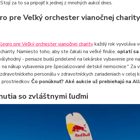
Stojí za to sa pripojiť k jednej z mnohých aukcií dnes.
ro pre Veľký orchester vianočnej charit
legro pre Veľký orchester vianočnej charity
každý rok vyvoláva v
 charity. Namiesto toho, aby ste čakali na veľké finále,
oplatí sa
hvályhodný - peniaze budú pridelené na lekárske vybavenie pre na
- na nákup vybavenia pre špecializované detské nemocnice." Za v
 zdravotníckeho personálu v zdravotníckych zariadeniach v celej kr
 prostriedkov.
Čo ponúknuť? Aké aukcie už prebiehajú na Al
nutia so zvláštnymi ľuďmi