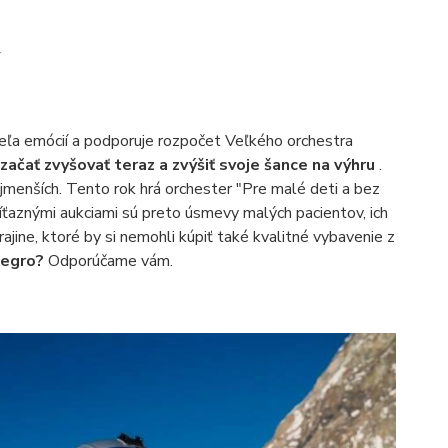
y
eľa emócií a podporuje rozpočet Veľkého orchestra
 začať zvyšovať teraz a zvýšiť svoje šance na výhru
.
jmenších. Tento rok hrá orchester "Pre malé deti a bez
íťaznými aukciami sú preto úsmevy malých pacientov, ich
ajine, ktoré by si nemohli kúpiť také kvalitné vybavenie z
legro?
Odporúčame vám.