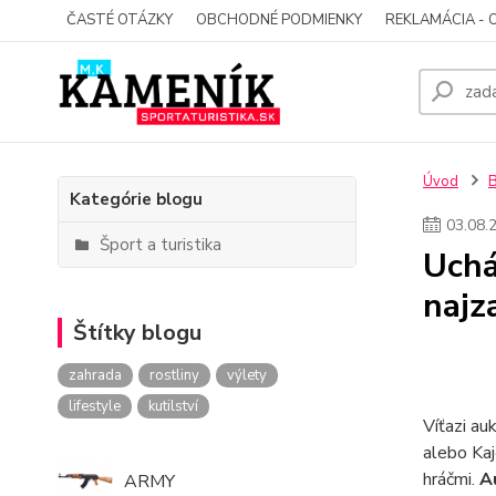
ČASTÉ OTÁZKY
OBCHODNÉ PODMIENKY
REKLAMÁCIA - 
Úvod
Kategórie blogu
03
.
08
.
Šport a turistika
Uchá
najz
Štítky blogu
zahrada
rostliny
výlety
lifestyle
kutilství
Víťazi au
alebo Kaj
hráčmi.
A
ARMY