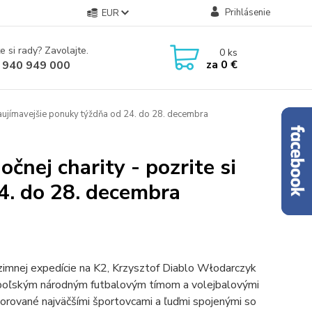
Prihlásenie
EUR
e si rady? Zavolajte.
0
ks
za
0 €
 940 949 000
zaujímavejšie ponuky týždňa od 24. do 28. decembra
čnej charity - pozrite si
4. do 28. decembra
 zimnej expedície na K2, Krzysztof Diablo Włodarczyk
é poľským národným futbalovým tímom a volejbalovými
orované najväčšími športovcami a ľuďmi spojenými so