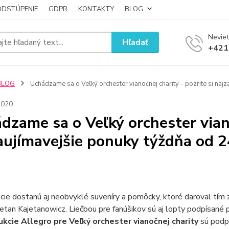
ODSTÚPENIE
GDPR
KONTAKTY
BLOG
Neviet
Hľadať
+421
BLOG
Uchádzame sa o Veľký orchester vianočnej charity - pozrite si naj
2020
dzame sa o Veľký orchester viano
aujímavejšie ponuky týždňa od 2
kcie dostanú aj neobvyklé suveníry a pomôcky, ktoré daroval tím
etan Kajetanowicz. Liečbou pre fanúšikov sú aj lopty podpísan
ukcie Allegro pre Veľký orchester vianočnej charity
sú podp