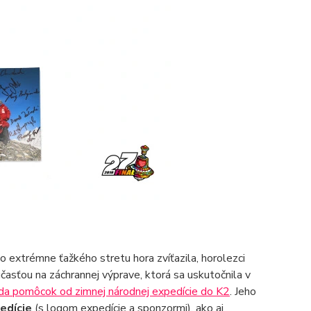
extrémne ťažkého stretu hora zvíťazila, horolezci
účasťou na záchrannej výprave, ktorá sa uskutočnila v
da pomôcok od zimnej národnej expedície do K2
. Jeho
edície
(s logom expedície a sponzormi), ako aj