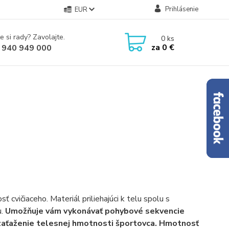
Prihlásenie
EUR
e si rady? Zavolajte.
0
ks
za
0 €
 940 949 000
cvičiaceho. Materiál priliehajúci k telu spolu s
u.
Umožňuje vám vykonávať pohybové sekvencie
é zaťaženie telesnej hmotnosti športovca. Hmotnosť