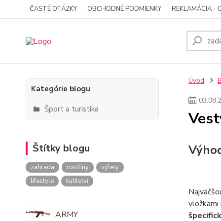
ČASTÉ OTÁZKY
OBCHODNÉ PODMIENKY
REKLAMÁCIA - 
Úvod
Kategórie blogu
03
.
08
.
Šport a turistika
Vest
Štítky blogu
Výhod
zahrada
rostliny
výlety
lifestyle
kutilství
Najväčšo
vložkami 
ARMY
špecific