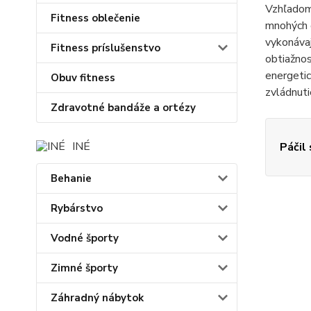
Vzhľadom
Fitness oblečenie
mnohých o
vykonávaj
Fitness príslušenstvo
obtiažnos
energetic
Obuv fitness
zvládnuti
Zdravotné bandáže a ortézy
INÉ
Páčil
Behanie
Rybárstvo
Vodné športy
Zimné športy
Záhradný nábytok