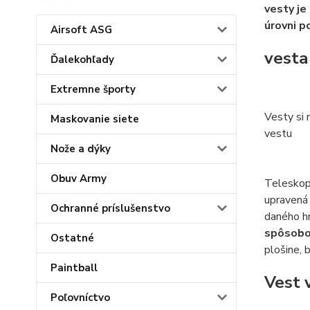
vesty je
úrovni p
Airsoft ASG
vesta
Ďalekohľady
Extremne športy
Vesty si 
Maskovanie siete
vestu
Nože a dýky
Obuv Army
Teleskopi
upravená 
Ochranné príslušenstvo
daného h
spôsobom
Ostatné
plošine, 
Paintball
Vest 
Poľovníctvo