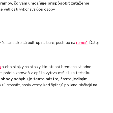
gramov, čo vám umožňuje prispôsobiť zaťaženie
e veľkosti vykonávajúcej osoby.
ičeniam, ako sú pull-up na bare, push-up na
remeň
. Ďalej
a
alebo stojky na stojky. Hmotnosť bremena, vhodne
 práci a zároveň zlepšila vytrvalosť, silu a techniku
slobody pohybu je tento nástroj často jediným
nujú crossfit, nosia vesty, keď šplhajú po lane, skákajú na