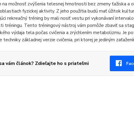
 na možnosť zvýšenia telesnej hmotnosti bez zmeny ťažiska a o
blastiach fyzickej aktivity. Z jeho použitia budú mať úžitok kulturi
úci rekreačný tréning by mali nosiť vestu pri vykonávaní interval
ti tréningu. Tento tréningový nástroj vám pomôže zbaviť sa sta
kého výdaja tela počas cvičenia a zrýchlením metabolizmu. Je po
e techniky základnej verzie cvičenia, pri ktorej je jediným zaťaže
 sa vám článok? Zdieľajte ho s priateľmi
Fac