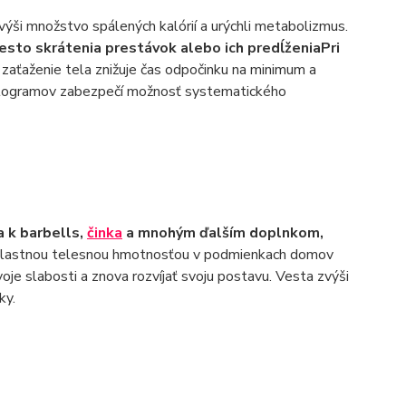
ýši množstvo spálených kalórií a urýchli metabolizmus.
iesto skrátenia prestávok alebo ich predĺženiaPri
zaťaženie tela znižuje čas odpočinku na minimum a
0 kilogramov zabezpečí možnosť systematického
a k barbells,
činka
a mnohým ďalším doplnkom,
s vlastnou telesnou hmotnosťou v podmienkach domov
oje slabosti a znova rozvíjať svoju postavu. Vesta zvýši
ky.