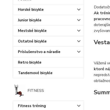
Dodatočné
Horské bicykle
Ak tréni
pracovn
Junior bicykle
doterajši
zvyšovani
Mestské bicykle
Vesta
Ostatné bicykle
Príslušenstvo a náradie
Retro bicykle
Vážená ve
ktoré ná
Tandemové bicykle
nepredsta
obtiažnosť
FITNESS
Summ
Fitness tréning