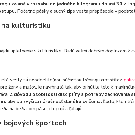
 regulovaná v rozsahu od jedného kilogramu do asi 30 kilo
ostupu.
Početné pásky a suchý zips vesta prispôsobia v podstat
 na kulturistiku
nájdu uplatnenie v kulturistike. Budú veľmi dobrým doplnkom k cv
cké vesty sú neoddeliteľnou súčasťou tréningu crossfitov.
palic
pre ženy a mužov, je navrhnutá tak, aby prinútila telo k maximálnej
ráča.
Z dôvodu osobitosti disciplíny a potreby zachovania 
. aby sa zvýšila náročnosť daného cvičenia.
Ľudia, ktorí tré
bežia na bežiacom páse, drepujú a ťahajú.
v bojových športoch