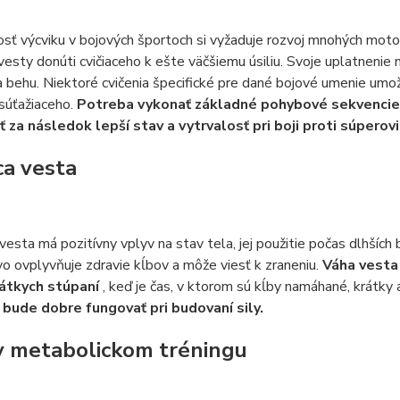
osť výcviku v bojových športoch si vyžaduje rozvoj mnohých motori
vesty donúti cvičiaceho k ešte väčšiemu úsiliu. Svoje uplatnenie 
a behu. Niektoré cvičenia špecifické pre dané bojové umenie umož
 súťažiaceho.
Potreba vykonať základné pohybové sekvencie
 za následok lepší stav a vytrvalosť pri boji proti súperovi
ca vesta
 vesta má pozitívny vplyv na stav tela, jej použitie počas dlhší
vo ovplyvňuje zdravie kĺbov a môže viesť k zraneniu.
Váha vesta 
átkych stúpaní
, keď je čas, v ktorom sú kĺby namáhané, krátky 
 bude dobre fungovať pri budovaní sily.
v metabolickom tréningu