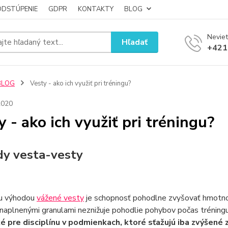
ODSTÚPENIE
GDPR
KONTAKTY
BLOG
Neviet
Hľadať
+421
BLOG
Vesty - ako ich využiť pri tréningu?
2020
y - ako ich využiť pri tréningu?
y vesta-vesty
u výhodou
vážené vesty
je schopnosť pohodlne zvyšovať hmotnosť 
naplnenými granulami neznižuje pohodlie pohybov počas tréning
ké pre disciplínu v podmienkach, ktoré sťažujú iba zvýšen