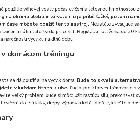
 použitie váhovej vesty počas cvičení s telesnou hmotnosťou zv
ng na okruhu alebo intervale nie je príliš ťažký, potom nam
om čase môžete použiť tento nástroj.
Neustále zvyšujúce sa 
e cvičenia nútia telo tvrdo pracovať. Regulácia zaťaženia do 3
a náročnosti výcviku na dlhú dobu.
 v domácom tréningu
sta sa dá použiť aj na výcvik doma.
Bude to skvelá alternatív
jdete v každom fitnes klube.
Ľudia, pre ktorých trénovanie 
vuje veľký problém, bude si môcť užiť rastúcu silu, prekonávať sv
 cvičení, ako sú kliky, drepy, výpady a kolá, kliešte, kliešte a dos
ary