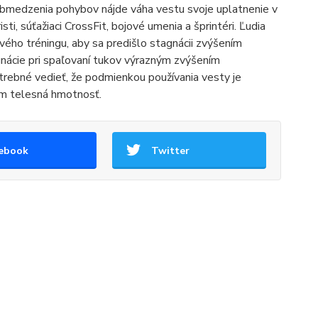
bmedzenia pohybov nájde váha vestu svoje uplatnenie v
sti, súťažiaci CrossFit, bojové umenia a šprintéri. Ľudia
ového tréningu, aby sa predišlo stagnácii zvýšením
gnácie pri spaľovaní tukov výrazným zvýšením
trebné vedieť, že podmienkou používania vesty je
ním telesná hmotnosť.
ebook
Twitter