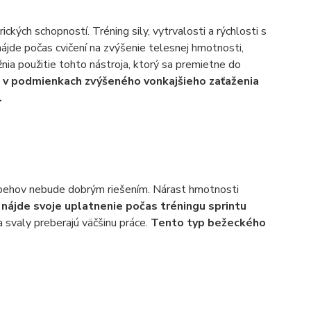
ckých schopností. Tréning sily, vytrvalosti a rýchlosti s
nájde počas cvičení na zvýšenie telesnej hmotnosti,
nia použitie tohto nástroja, ktorý sa premietne do
 v podmienkach zvýšeného vonkajšieho zaťaženia
.
ch behov nebude dobrým riešením. Nárast hmotnosti
nájde svoje uplatnenie počas tréningu sprintu
a svaly preberajú väčšinu práce.
Tento typ bežeckého