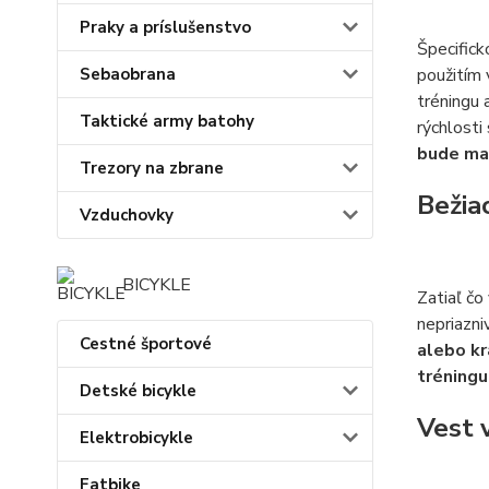
Praky a príslušenstvo
Špecifick
použitím 
Sebaobrana
tréningu 
Taktické army batohy
rýchlosti
bude mať
Trezory na zbrane
Bežia
Vzduchovky
BICYKLE
Zatiaľ čo
nepriazni
Cestné športové
alebo kr
tréningu
Detské bicykle
Vest 
Elektrobicykle
Fatbike