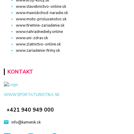
www.krby-kotly.sk
www.stavebnictvo-online.sk
www.maxiobchod-naradie.sk
www.moto-prislusenstvo.sk
www.firemne-zariadenie.sk
www.nahradnediely.online
www.uni-zdrav.sk
www.zlatnictvo-online.sk
www.zariadenie-firmy.sk
KONTAKT
WWW.SPORTATURISTIKA.SK
+421 940 949 000
info@kamenik.sk