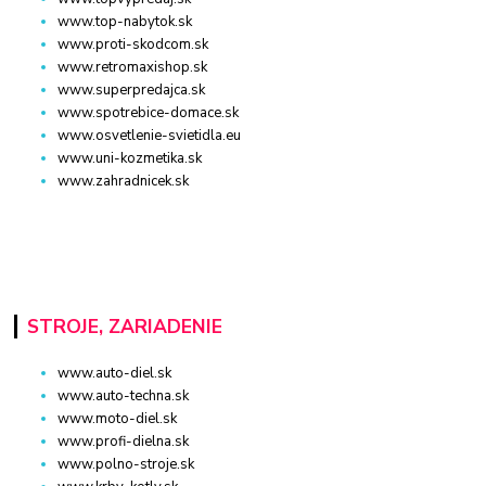
www.top-nabytok.sk
www.proti-skodcom.sk
www.retromaxishop.sk
www.superpredajca.sk
www.spotrebice-domace.sk
www.osvetlenie-svietidla.eu
www.uni-kozmetika.sk
www.zahradnicek.sk
STROJE, ZARIADENIE
www.auto-diel.sk
www.auto-techna.sk
www.moto-diel.sk
www.profi-dielna.sk
www.polno-stroje.sk