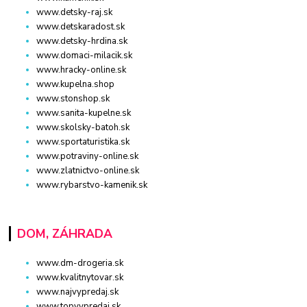
www.detsky-raj.sk
www.detskaradost.sk
www.detsky-hrdina.sk
www.domaci-milacik.sk
www.hracky-online.sk
www.kupelna.shop
www.stonshop.sk
www.sanita-kupelne.sk
www.skolsky-batoh.sk
www.sportaturistika.sk
www.potraviny-online.sk
www.zlatnictvo-online.sk
www.rybarstvo-kamenik.sk
DOM, ZÁHRADA
www.dm-drogeria.sk
www.kvalitnytovar.sk
www.najvypredaj.sk
www.topvypredaj.sk