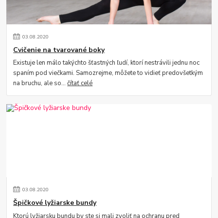
03
.
08
.
2020
Cvičenie na tvarované boky
Existuje len málo takýchto šťastných ľudí, ktorí nestrávili jednu noc
spaním pod viečkami. Samozrejme, môžete to vidieť predovšetkým
na bruchu, ale so...
čítať celé
03
.
08
.
2020
Špičkové lyžiarske bundy
Ktorú lyžiarsku bundu by ste si mali zvoliť na ochranu pred