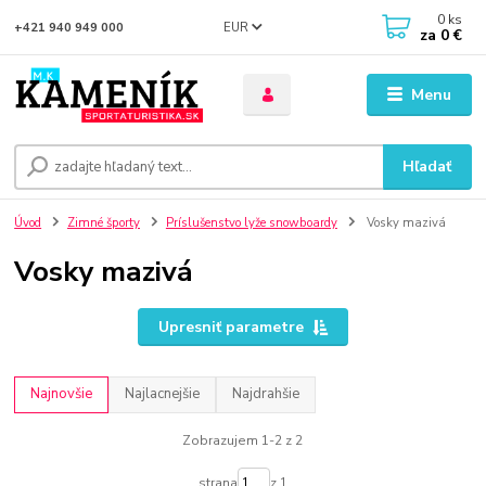
0
ks
EUR
+421 940 949 000
za
0 €
Menu
Hľadať
Úvod
Zimné športy
Príslušenstvo lyže snowboardy
Vosky mazivá
Vosky mazivá
Upresniť parametre
Najnovšie
Najlacnejšie
Najdrahšie
Zobrazujem 1-2 z 2
strana
z 1