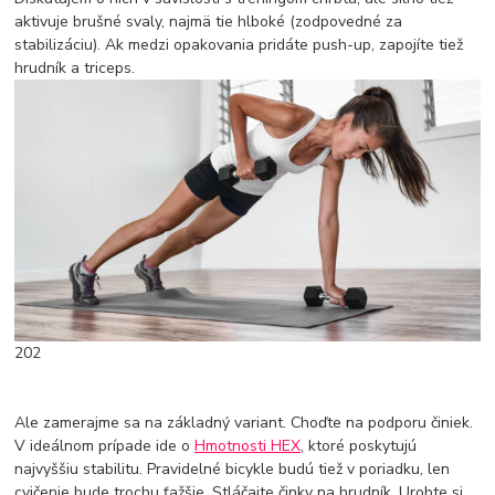
aktivuje brušné svaly, najmä tie hlboké (zodpovedné za
stabilizáciu). Ak medzi opakovania pridáte push-up, zapojíte tiež
hrudník a triceps.
202
Ale zamerajme sa na základný variant. Choďte na podporu činiek.
V ideálnom prípade ide o
Hmotnosti HEX
, ktoré poskytujú
najvyššiu stabilitu. Pravidelné bicykle budú tiež v poriadku, len
cvičenie bude trochu ťažšie. Stláčajte činky na hrudník. Urobte si