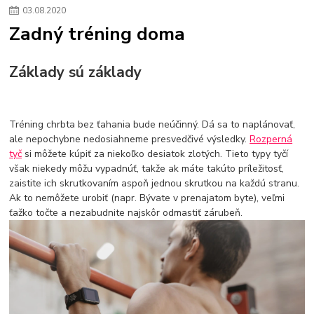
03
.
08
.
2020
Zadný tréning doma
Základy sú základy
Tréning chrbta bez ťahania bude neúčinný. Dá sa to naplánovať,
ale nepochybne nedosiahneme presvedčivé výsledky.
Rozperná
tyč
si môžete kúpiť za niekoľko desiatok zlotých. Tieto typy tyčí
však niekedy môžu vypadnúť, takže ak máte takúto príležitosť,
zaistite ich skrutkovaním aspoň jednou skrutkou na každú stranu.
Ak to nemôžete urobiť (napr. Bývate v prenajatom byte), veľmi
ťažko točte a nezabudnite najskôr odmastiť zárubeň.