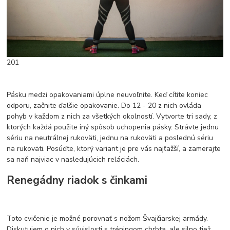
201
Pásku medzi opakovaniami úplne neuvoľnite. Keď cítite koniec
odporu, začnite ďalšie opakovanie. Do 12 - 20 z nich ovláda
pohyb v každom z nich za všetkých okolností. Vytvorte tri sady, z
ktorých každá použite iný spôsob uchopenia pásky. Strávte jednu
sériu na neutrálnej rukoväti, jednu na rukoväti a poslednú sériu
na rukoväti. Posúďte, ktorý variant je pre vás najťažší, a zamerajte
sa naň najviac v nasledujúcich reláciách.
Renegádny riadok s činkami
Toto cvičenie je možné porovnať s nožom Švajčiarskej armády.
Diskutujem o nich v súvislosti s tréningom chrbta, ale silno tiež