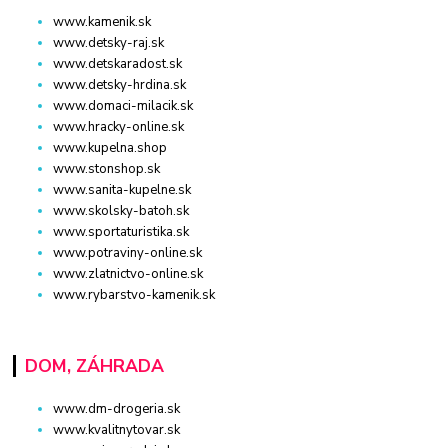
www.kamenik.sk
www.detsky-raj.sk
www.detskaradost.sk
www.detsky-hrdina.sk
www.domaci-milacik.sk
www.hracky-online.sk
www.kupelna.shop
www.stonshop.sk
www.sanita-kupelne.sk
www.skolsky-batoh.sk
www.sportaturistika.sk
www.potraviny-online.sk
www.zlatnictvo-online.sk
www.rybarstvo-kamenik.sk
DOM, ZÁHRADA
www.dm-drogeria.sk
www.kvalitnytovar.sk