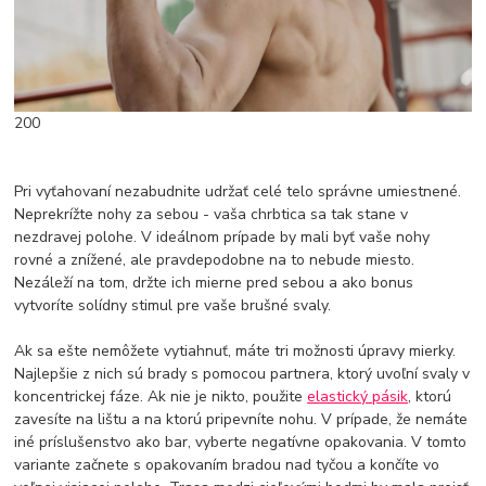
200
Pri vyťahovaní nezabudnite udržať celé telo správne umiestnené.
Neprekrížte nohy za sebou - vaša chrbtica sa tak stane v
nezdravej polohe. V ideálnom prípade by mali byť vaše nohy
rovné a znížené, ale pravdepodobne na to nebude miesto.
Nezáleží na tom, držte ich mierne pred sebou a ako bonus
vytvoríte solídny stimul pre vaše brušné svaly.
Ak sa ešte nemôžete vytiahnuť, máte tri možnosti úpravy mierky.
Najlepšie z nich sú brady s pomocou partnera, ktorý uvoľní svaly v
koncentrickej fáze. Ak nie je nikto, použite
elastický pásik
, ktorú
zavesíte na lištu a na ktorú pripevníte nohu. V prípade, že nemáte
iné príslušenstvo ako bar, vyberte negatívne opakovania. V tomto
variante začnete s opakovaním bradou nad tyčou a končíte vo