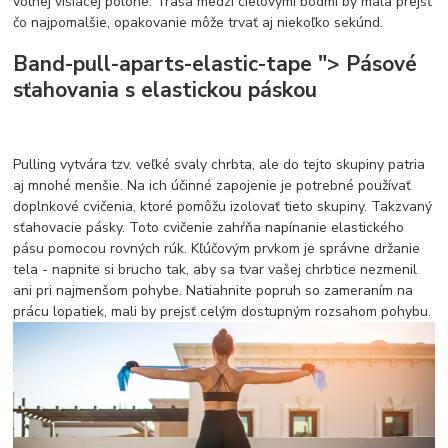
voľnej visiacej polohe. Trasa medzi cieľovými bodmi by mala prejsť
čo najpomalšie, opakovanie môže trvať aj niekoľko sekúnd.
Band-pull-aparts-elastic-tape "> Pásové
sťahovania s elastickou páskou
Pulling vytvára tzv. veľké svaly chrbta, ale do tejto skupiny patria
aj mnohé menšie. Na ich účinné zapojenie je potrebné používať
doplnkové cvičenia, ktoré pomôžu izolovať tieto skupiny. Takzvaný
sťahovacie pásky. Toto cvičenie zahŕňa napínanie elastického
pásu pomocou rovných rúk. Kľúčovým prvkom je správne držanie
tela - napnite si brucho tak, aby sa tvar vašej chrbtice nezmenil
ani pri najmenšom pohybe. Natiahnite popruh so zameraním na
prácu lopatiek, mali by prejsť celým dostupným rozsahom pohybu.