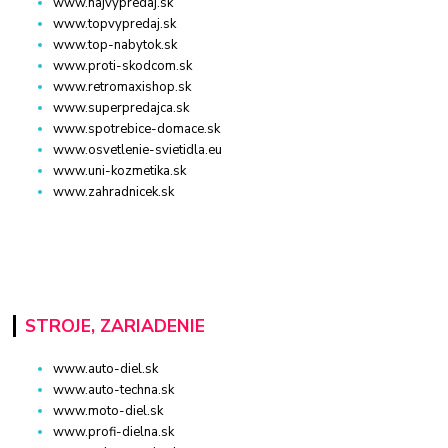
www.najvypredaj.sk
www.topvypredaj.sk
www.top-nabytok.sk
www.proti-skodcom.sk
www.retromaxishop.sk
www.superpredajca.sk
www.spotrebice-domace.sk
www.osvetlenie-svietidla.eu
www.uni-kozmetika.sk
www.zahradnicek.sk
STROJE, ZARIADENIE
www.auto-diel.sk
www.auto-techna.sk
www.moto-diel.sk
www.profi-dielna.sk