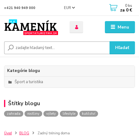
0
ks
EUR
+421 940 949 000
za
0 €
Menu
Hľadať
Kategórie blogu
Šport a turistika
Štítky blogu
zahrada
rostliny
výlety
lifestyle
kutilství
Úvod
BLOG
Zadný tréning doma