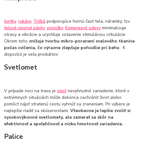
šortky
.
rukávy
,
Tričká
podporujúce hornú časť tela, náramky, tzv
telové oporné pásky
,
ponožky
,
Kompresné odevy
minimalizuje
otrasy a vibrácie a urýchľuje zotavenie stimuláciou cirkulácie.
Okrem toho
znižuje tvorbu mikro-poranení svalového tkaniva
počas cvičenia, čo výrazne zlepšuje pohodlie pri behu
. K
dispozícii je veľa produktov:
Svetlomet
V prípade noci na trase je
viesť
nevyhnutné zariadenie, ktoré v
extrémnych situáciách môže dokonca zachrániť život alebo
pomôcť nájsť stratenú cestu vyhnúť sa zraneniam. Pri výbere je
najlepšie riadiť sa skúsenosťami.
Všeobecne je lepšie zvoliť si
vysokovýkonné svetlomety, ale zamerať sa skôr na
efektívnosť a spoľahlivosť a nízku hmotnosť zariadenia.
.
Palice