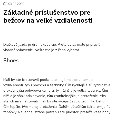
03
.
08
.
2020
Základné príslušenstvo pre
bežcov na veľké vzdialenosti
Diaľková jazda je druh expedície. Preto by sa malo pripraviť
vhodné vybavenie. Našťastie je z čoho vyberať.
Shoes
Mali by ste ich upraviť podľa telesnej hmotnosti, tempa,
vzdialenosti, typu povrchu a techniky. Čím rýchlejšie sú rýchlosti a
efektívnejšia pohybová kamera, tým ľahšia je voľba topánky. Čím
nižšie je však odpisovanie, tým zraniteľnejšie je preťaženie. Aby
ste ich minimalizovali, mali by ste vylepšiť svoju techniku behu.
Čím lepšie, tým menej preťaženia. Ďalším dôležitým faktorom je fit
topánky. Na jednej strane potrebujete priestor, pretože vaše nohy