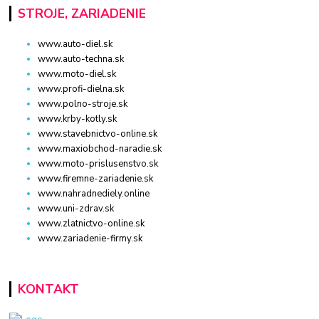
STROJE, ZARIADENIE
www.auto-diel.sk
www.auto-techna.sk
www.moto-diel.sk
www.profi-dielna.sk
www.polno-stroje.sk
www.krby-kotly.sk
www.stavebnictvo-online.sk
www.maxiobchod-naradie.sk
www.moto-prislusenstvo.sk
www.firemne-zariadenie.sk
www.nahradnediely.online
www.uni-zdrav.sk
www.zlatnictvo-online.sk
www.zariadenie-firmy.sk
KONTAKT