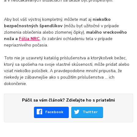
a v neočakávaných situáciách sa ukáže byť prospešným.
Aby bol váš výstroj kompletný, môžete mať aj
niekoľko
bezpečnostných špendlíkov
(môžu byť užitočné v prípade
zlomenia oblečenia alebo zlomenej čipky),
malého vreckového
noža a
Fólia NRC
, čo zabráni ochladeniu tela v prípade
nepriaznivého počasia.
Toto nie je uzavretý katalóg príslušenstva a ktorýkoľvek bežec,
ktorý sa spolieha na svoje vlastné skúsenosti, môže pridať alebo
vziať niekoľko položiek. A pravdepodobne mnohí pripustia, že
niekedy je zábavnejšie ako s použitím príslušenstva ... ich
dokončenie.
Páčil sa vám článok? Zdieľajte ho s priateľmi
Facebook
Twitter