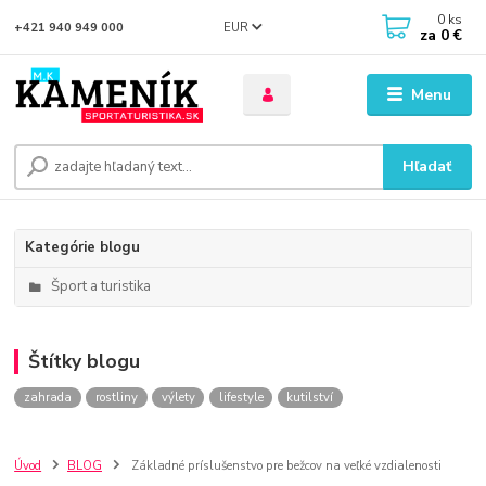
0
ks
EUR
+421 940 949 000
za
0 €
Menu
Hľadať
Kategórie blogu
Šport a turistika
Štítky blogu
zahrada
rostliny
výlety
lifestyle
kutilství
Úvod
BLOG
Základné príslušenstvo pre bežcov na veľké vzdialenosti