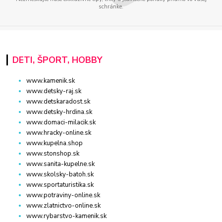
schránke.
DETI, ŠPORT, HOBBY
www.kamenik.sk
www.detsky-raj.sk
www.detskaradost.sk
www.detsky-hrdina.sk
www.domaci-milacik.sk
www.hracky-online.sk
www.kupelna.shop
www.stonshop.sk
www.sanita-kupelne.sk
www.skolsky-batoh.sk
www.sportaturistika.sk
www.potraviny-online.sk
www.zlatnictvo-online.sk
www.rybarstvo-kamenik.sk