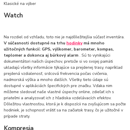
Klasické na výber
Watch
Na rozdiel od vzhľadu, toto nie je najdôležitejšia súčasť inventára.
V súčasnosti dostupné na trhu
hodinky
má mnoho
užitočných funkcií: GPS, výškomer, barometer, kompas,
teplomer a dokonca aj búrkový alarm
. Sú to vynikajúci
dokumentátori našich úspechov, pretože si vo svojej pamäti
ukladajú všetky informácie týkajúce sa prejdenej trasy, napríklad
prejdená vzdialenosť, srdcová frekvencia počas cvičenia,
nadmorská výška a mnoho ďalších. Všetky tieto údaje sú
dostupné v aplikáciách špecifických pre značku. Vďaka nim
môžeme sledovať naše vlastné úspechy online, zdieľať ich s
priateľmi a analyzovať ich z hľadiska vzdelávacích efektov.
Dôležitou vlastnosťou, ktorá je k dispozícii na zvyšujúcom sa počte
hodiniek, je schopnosť vrátiť sa na začiatok trasy, čo je užitočné v
prípade straty.
Kompresia