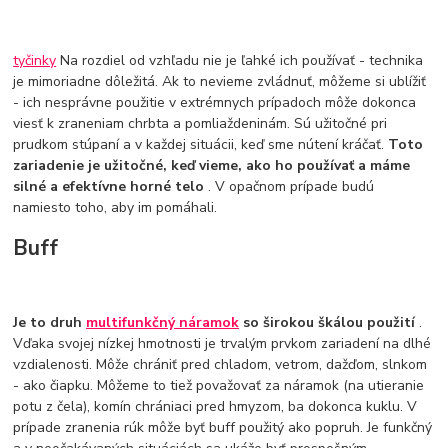
tyčinky
Na rozdiel od vzhľadu nie je ľahké ich používať - technika
je mimoriadne dôležitá. Ak to nevieme zvládnuť, môžeme si ublížiť
- ich nesprávne použitie v extrémnych prípadoch môže dokonca
viesť k zraneniam chrbta a pomliaždeninám. Sú užitočné pri
prudkom stúpaní a v každej situácii, keď sme nútení kráčať.
Toto
zariadenie je užitočné, keď vieme, ako ho používať a máme
silné a efektívne horné telo
. V opačnom prípade budú
namiesto toho, aby im pomáhali.
Buff
Je to druh
multifunkčný náramok
so širokou škálou použití
.
Vďaka svojej nízkej hmotnosti je trvalým prvkom zariadení na dlhé
vzdialenosti. Môže chrániť pred chladom, vetrom, dažďom, slnkom
- ako čiapku. Môžeme to tiež považovať za náramok (na utieranie
potu z čela), komín chrániaci pred hmyzom, ba dokonca kuklu. V
prípade zranenia rúk môže byť buff použitý ako popruh. Je funkčný