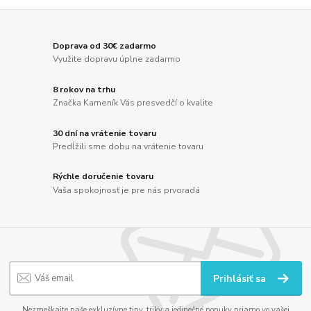
Doprava od 30€ zadarmo
Využite dopravu úplne zadarmo
8 rokov na trhu
Značka Kameník Vás presvedčí o kvalite
30 dní na vrátenie tovaru
Predĺžili sme dobu na vrátenie tovaru
Rýchle doručenie tovaru
Vaša spokojnosť je pre nás prvoradá
Prihlásiť sa
Nezmeškajte naše exkluzívne tipy, triky a jedinečné ponuky priamo vo vašej