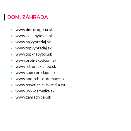
DOM, ZÁHRADA
www.dm-drogeria.sk
www.kvalitnytovar.sk
www.najvypredaj.sk
www.topvypredaj.sk
www.top-nabytok.sk
www.proti-skodcom.sk
www.retromaxishop.sk
www.superpredajca.sk
www.spotrebice-domace.sk
www.osvetlenie-svietidla.eu
www.uni-kozmetika.sk
www.zahradnicek.sk