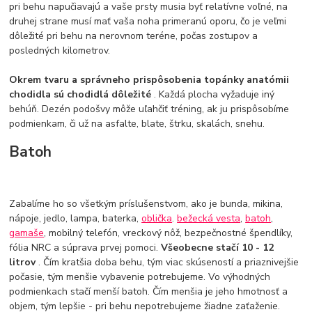
pri behu napučiavajú a vaše prsty musia byť relatívne voľné, na
druhej strane musí mať vaša noha primeranú oporu, čo je veľmi
dôležité pri behu na nerovnom teréne, počas zostupov a
posledných kilometrov.
Okrem tvaru a správneho prispôsobenia topánky anatómii
chodidla sú chodidlá dôležité
. Každá plocha vyžaduje iný
behúň. Dezén podošvy môže uľahčiť tréning, ak ju prispôsobíme
podmienkam, či už na asfalte, blate, štrku, skalách, snehu.
Batoh
Zabalíme ho so všetkým príslušenstvom, ako je bunda, mikina,
nápoje, jedlo, lampa, baterka,
oblička
.
bežecká vesta
,
batoh
,
gamaše
, mobilný telefón, vreckový nôž, bezpečnostné špendlíky,
fólia NRC a súprava prvej pomoci.
Všeobecne stačí 10 - 12
litrov
. Čím kratšia doba behu, tým viac skúseností a priaznivejšie
počasie, tým menšie vybavenie potrebujeme. Vo výhodných
podmienkach stačí menší batoh. Čím menšia je jeho hmotnosť a
objem, tým lepšie - pri behu nepotrebujeme žiadne zaťaženie.